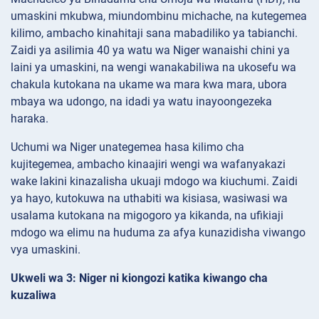
umaskini mkubwa, miundombinu michache, na kutegemea
kilimo, ambacho kinahitaji sana mabadiliko ya tabianchi.
Zaidi ya asilimia 40 ya watu wa Niger wanaishi chini ya
laini ya umaskini, na wengi wanakabiliwa na ukosefu wa
chakula kutokana na ukame wa mara kwa mara, ubora
mbaya wa udongo, na idadi ya watu inayoongezeka
haraka.
Uchumi wa Niger unategemea hasa kilimo cha
kujitegemea, ambacho kinaajiri wengi wa wafanyakazi
wake lakini kinazalisha ukuaji mdogo wa kiuchumi. Zaidi
ya hayo, kutokuwa na uthabiti wa kisiasa, wasiwasi wa
usalama kutokana na migogoro ya kikanda, na ufikiaji
mdogo wa elimu na huduma za afya kunazidisha viwango
vya umaskini.
Ukweli wa 3: Niger ni kiongozi katika kiwango cha
kuzaliwa