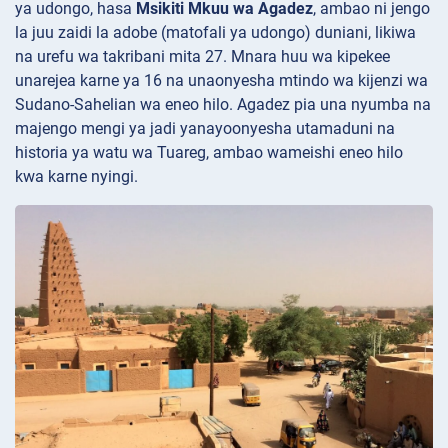
ya udongo, hasa
Msikiti Mkuu wa Agadez
, ambao ni jengo
la juu zaidi la adobe (matofali ya udongo) duniani, likiwa
na urefu wa takribani mita 27. Mnara huu wa kipekee
unarejea karne ya 16 na unaonyesha mtindo wa kijenzi wa
Sudano-Sahelian wa eneo hilo. Agadez pia una nyumba na
majengo mengi ya jadi yanayoonyesha utamaduni na
historia ya watu wa Tuareg, ambao wameishi eneo hilo
kwa karne nyingi.