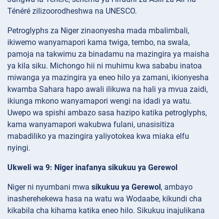
Ténéré zilizoorodheshwa na UNESCO.
Petroglyphs za Niger zinaonyesha mada mbalimbali,
ikiwemo wanyamapori kama twiga, tembo, na swala,
pamoja na takwimu za binadamu na mazingira ya maisha
ya kila siku. Michongo hii ni muhimu kwa sababu inatoa
miwanga ya mazingira ya eneo hilo ya zamani, ikionyesha
kwamba Sahara hapo awali ilikuwa na hali ya mvua zaidi,
ikiunga mkono wanyamapori wengi na idadi ya watu.
Uwepo wa spishi ambazo sasa hazipo katika petroglyphs,
kama wanyamapori wakubwa fulani, unasisitiza
mabadiliko ya mazingira yaliyotokea kwa miaka elfu
nyingi.
Ukweli wa 9: Niger inafanya sikukuu ya Gerewol
Niger ni nyumbani mwa
sikukuu ya Gerewol
, ambayo
inasherehekewa hasa na watu wa Wodaabe, kikundi cha
kikabila cha kihama katika eneo hilo. Sikukuu inajulikana