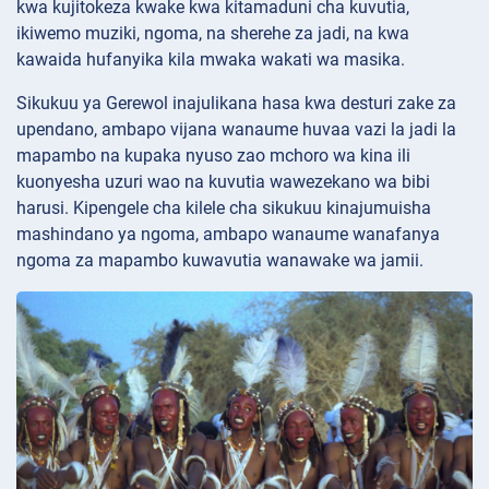
kwa kujitokeza kwake kwa kitamaduni cha kuvutia,
ikiwemo muziki, ngoma, na sherehe za jadi, na kwa
kawaida hufanyika kila mwaka wakati wa masika.
Sikukuu ya Gerewol inajulikana hasa kwa desturi zake za
upendano, ambapo vijana wanaume huvaa vazi la jadi la
mapambo na kupaka nyuso zao mchoro wa kina ili
kuonyesha uzuri wao na kuvutia wawezekano wa bibi
harusi. Kipengele cha kilele cha sikukuu kinajumuisha
mashindano ya ngoma, ambapo wanaume wanafanya
ngoma za mapambo kuwavutia wanawake wa jamii.