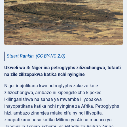
Stuart Rankin
,
(CC BY-NC 2.0)
Ukweli wa 8: Niger ina petroglyphs zilizochongwa, tofauti
na zile zilizopakwa katika nchi nyingine
Niger inajulikana kwa petroglyphs zake za kale
zilizochongwa, ambazo ni kipengele cha kipekee
ikilinganishwa na sanaa ya mwamba iliyopakwa
inayopatikana katika nchi nyingine za Afrika. Petroglyphs
hizi, ambazo zinarejea miaka elfu nyingi iliyopita,
zinapatikana hasa katika Milima ya Air na maeneo ya
Jangwa la Ténéré, sehemu ya Hifadhi za Asili za Air na