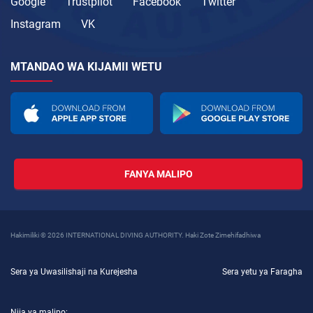
Google
Trustpilot
Facebook
Twitter
Instagram
VK
MTANDAO WA KIJAMII WETU
FANYA MALIPO
Hakimiliki © 2026 INTERNATIONAL DIVING AUTHORITY. Haki Zote Zimehifadhiwa
Sera ya Uwasilishaji na Kurejesha
Sera yetu ya Faragha
Njia ya malipo: