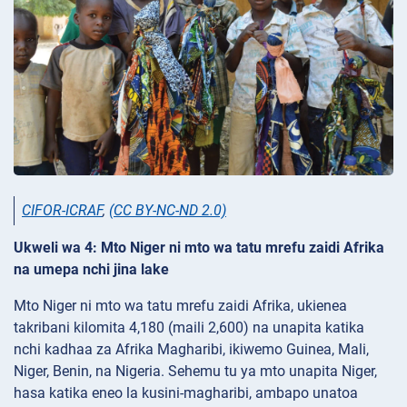
CIFOR-ICRAF
,
(CC BY-NC-ND 2.0)
Ukweli wa 4: Mto Niger ni mto wa tatu mrefu zaidi Afrika
na umepa nchi jina lake
Mto Niger ni mto wa tatu mrefu zaidi Afrika, ukienea
takribani kilomita 4,180 (maili 2,600) na unapita katika
nchi kadhaa za Afrika Magharibi, ikiwemo Guinea, Mali,
Niger, Benin, na Nigeria. Sehemu tu ya mto unapita Niger,
hasa katika eneo la kusini-magharibi, ambapo unatoa