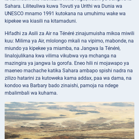
Sahara. Liliteuliwa kuwa Tovuti ya Urithi wa Dunia wa
UNESCO mnamo 1991 kutokana na umuhimu wake wa
kipekee wa kiasili na kitamaduni.
Hifadhi za Asili za Air na Ténéré zinajumuisha mikoa miwili
kuu: Milima ya Air, mlolongo mkali na vipimo, mabonde, na
miundo ya kipekee ya miamba, na Jangwa la Ténéré,
linalojulikana kwa vilima vikubwa vya mchanga na
mazingira ya jangwa la gorofa. Eneo hili ni mojawapo ya
maeneo machache katika Sahara ambapo spishi nadra na
zilizo hatarini za kutoweka kama addax, paa wa dama, na
kondoo wa Barbary bado zinaishi, pamoja na ndege
mbalimbali wa kuhama.