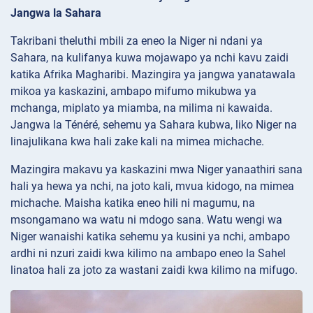
Jangwa la Sahara
Takribani theluthi mbili za eneo la Niger ni ndani ya
Sahara, na kulifanya kuwa mojawapo ya nchi kavu zaidi
katika Afrika Magharibi. Mazingira ya jangwa yanatawala
mikoa ya kaskazini, ambapo mifumo mikubwa ya
mchanga, miplato ya miamba, na milima ni kawaida.
Jangwa la Ténéré, sehemu ya Sahara kubwa, liko Niger na
linajulikana kwa hali zake kali na mimea michache.
Mazingira makavu ya kaskazini mwa Niger yanaathiri sana
hali ya hewa ya nchi, na joto kali, mvua kidogo, na mimea
michache. Maisha katika eneo hili ni magumu, na
msongamano wa watu ni mdogo sana. Watu wengi wa
Niger wanaishi katika sehemu ya kusini ya nchi, ambapo
ardhi ni nzuri zaidi kwa kilimo na ambapo eneo la Sahel
linatoa hali za joto za wastani zaidi kwa kilimo na mifugo.