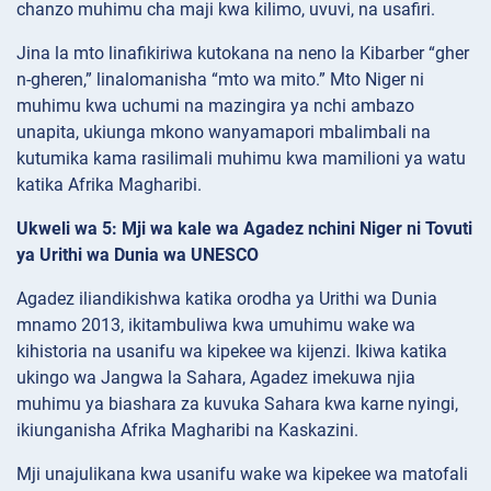
chanzo muhimu cha maji kwa kilimo, uvuvi, na usafiri.
Jina la mto linafikiriwa kutokana na neno la Kibarber “gher
n-gheren,” linalomanisha “mto wa mito.” Mto Niger ni
muhimu kwa uchumi na mazingira ya nchi ambazo
unapita, ukiunga mkono wanyamapori mbalimbali na
kutumika kama rasilimali muhimu kwa mamilioni ya watu
katika Afrika Magharibi.
Ukweli wa 5: Mji wa kale wa Agadez nchini Niger ni Tovuti
ya Urithi wa Dunia wa UNESCO
Agadez iliandikishwa katika orodha ya Urithi wa Dunia
mnamo 2013, ikitambuliwa kwa umuhimu wake wa
kihistoria na usanifu wa kipekee wa kijenzi. Ikiwa katika
ukingo wa Jangwa la Sahara, Agadez imekuwa njia
muhimu ya biashara za kuvuka Sahara kwa karne nyingi,
ikiunganisha Afrika Magharibi na Kaskazini.
Mji unajulikana kwa usanifu wake wa kipekee wa matofali