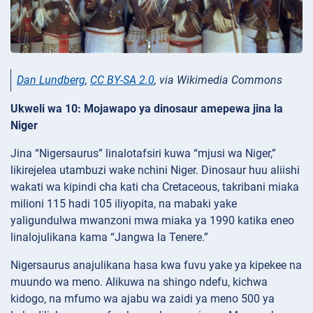
Dan Lundberg
,
CC BY-SA 2.0
, via Wikimedia Commons
Ukweli wa 10: Mojawapo ya dinosaur amepewa jina la
Niger
Jina “Nigersaurus” linalotafsiri kuwa “mjusi wa Niger,”
likirejelea utambuzi wake nchini Niger. Dinosaur huu aliishi
wakati wa kipindi cha kati cha Cretaceous, takribani miaka
milioni 115 hadi 105 iliyopita, na mabaki yake
yaligundulwa mwanzoni mwa miaka ya 1990 katika eneo
linalojulikana kama “Jangwa la Tenere.”
Nigersaurus anajulikana hasa kwa fuvu yake ya kipekee na
muundo wa meno. Alikuwa na shingo ndefu, kichwa
kidogo, na mfumo wa ajabu wa zaidi ya meno 500 ya