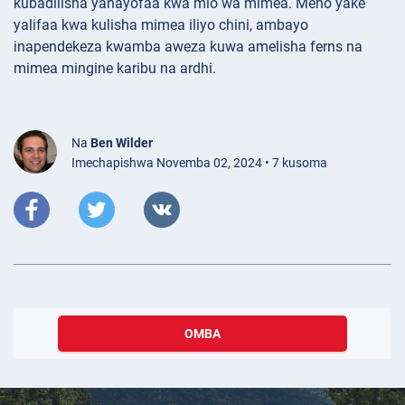
kubadilisha yanayofaa kwa mlo wa mimea. Meno yake
yalifaa kwa kulisha mimea iliyo chini, ambayo
inapendekeza kwamba aweza kuwa amelisha ferns na
mimea mingine karibu na ardhi.
Na
Ben Wilder
Imechapishwa Novemba 02, 2024 • 7 kusoma
OMBA