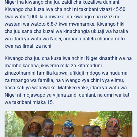
Niger ina kiwango cha juu zaidi cha kuzaliwa duniani.
Kiwango cha kuzaliwa cha nchi ni takribani vizazi 45-50
kwa watu 1,000 kila mwaka, na kiwango cha uzazi ni
wastani wa watoto 6.8-7 kwa mwanamke. Kiwango hiki
cha juu sana cha kuzaliwa kinachangia ukuaji wa haraka
wa idadi ya watu wa Niger, ambao unaleta changamoto
kwa rasilimali za nchi.
Kiwango cha juu cha kuzaliwa nchini Niger kinaathiriwa na
mambo kadhaa, ikiwemo mila za kitamaduni
zinazothamini familia kubwa, ufikiaji mdogo wa huduma
za mpango wa familia, na viwango vya chini vya elimu,
hasa kati ya wanawake. Matokeo yake, idadi ya watu wa
Niger ni mojawapo ya vijana zaidi duniani, na umri wa kati
wa takribani miaka 15.