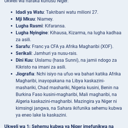
Ukweli wa haraka kuhusu Niger:
Idadi ya Watu
: Takribani watu milioni 27.
Mji Mkuu
: Niamey.
Lugha Rasmi
: Kifaransa.
Lugha Nyingine
: Kihausa, Kizarma, na lugha kadhaa
za asili.
Sarafu
: Franc ya CFA ya Afrika Magharibi (XOF).
Serikali
: Jamhuri ya nusu-rais.
Dini Kuu
: Uislamu (hasa Sunni), na jamii ndogo za
Kikristo na imani za asili.
Jiografia
: Nchi isiyo na ufuo wa bahari katika Afrika
Magharibi, inayopakana na Libya kaskazini-
mashariki, Chad mashariki, Nigeria kusini, Benin na
Burkina Faso kusini-magharibi, Mali magharibi, na
Algeria kaskazini-magharibi. Mazingira ya Niger ni
kimsingi jangwa, na Sahara ikifunika sehemu kubwa
ya eneo lake la kaskazini.
Ukweli wa 1: Sehemu kubwa ya Niger imefunikwa na