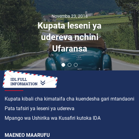
Novemba 23, 2018
Kupata leseni ya
udereva nchini
Ufaransa
JINSI YA
Kupata kibali cha kimataifa cha kuendesha gari mtandaoni
Pata tafsiri ya leseni ya udereva
Mpango wa Ushirika wa Kusafiri kutoka IDA
MAENEO MAARUFU