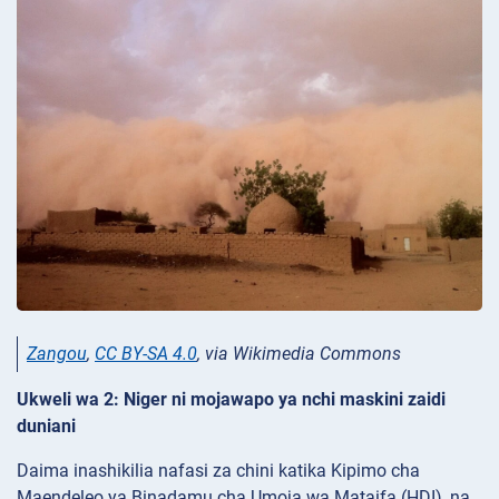
Zangou
,
CC BY-SA 4.0
, via Wikimedia Commons
Ukweli wa 2: Niger ni mojawapo ya nchi maskini zaidi
duniani
Daima inashikilia nafasi za chini katika Kipimo cha
Maendeleo ya Binadamu cha Umoja wa Mataifa (HDI), na