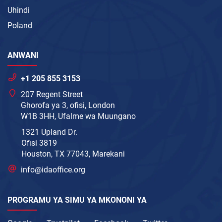
Uhindi
Poland
ANWANI
+1 205 855 3153
207 Regent Street
Ghorofa ya 3, ofisi, London
W1B 3HH, Ufalme wa Muungano
1321 Upland Dr.
Ofisi 3819
Houston, TX 77043, Marekani
info@idaoffice.org
PROGRAMU YA SIMU YA MKONONI YA