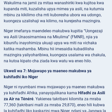
Wakulima na jamii za mitaa wanashiriki kwa kujitoa kwa
kupanda miti, kuzalisha upya mimea ya asili, na kutumia
mbinu za kikilimo cha mti kuboresha ubora wa udongo,
kuongeza uzalishaji wa kilimo, na kurejesha mazingira.
Niger imefanya maendeleo makubwa kupitia “Uongezaji
wa Asili Unaosimamiwa na Mkulima” (FMNR), njia ya
kibunifu inayohimiza ukuaji upya wa miti na vichaka
katika mashamba. Mbinu hii imesaidia kubadilisha
mazingira yaliyoharibiwa, kuongeza usalama wa chakula,
na kutoa kipato cha ziada kwa watu wa eneo hilo.
Ukweli wa 7: Mojawapo ya maeneo makubwa ya
kuhifadhi iko Niger
Niger ni nyumbani mwa mojawapo ya maeneo makubwa
ya kuhifadhi Afrika, yanayojulikana kama
Hifadhi za Asili
za Air na Ténéré
. Yakienea takribani kilomita za mraba
77,360 (takribani maili za mraba 29,870), eneo hili kubwa
la kuhifadhi liko kaskazini mwa Niger, ndani ya Jangwa la