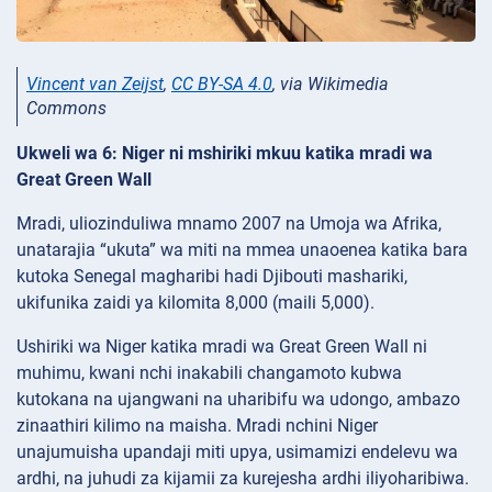
Vincent van Zeijst
,
CC BY-SA 4.0
, via Wikimedia
Commons
Ukweli wa 6: Niger ni mshiriki mkuu katika mradi wa
Great Green Wall
Mradi, uliozinduliwa mnamo 2007 na Umoja wa Afrika,
unatarajia “ukuta” wa miti na mmea unaoenea katika bara
kutoka Senegal magharibi hadi Djibouti mashariki,
ukifunika zaidi ya kilomita 8,000 (maili 5,000).
Ushiriki wa Niger katika mradi wa Great Green Wall ni
muhimu, kwani nchi inakabili changamoto kubwa
kutokana na ujangwani na uharibifu wa udongo, ambazo
zinaathiri kilimo na maisha. Mradi nchini Niger
unajumuisha upandaji miti upya, usimamizi endelevu wa
ardhi, na juhudi za kijamii za kurejesha ardhi iliyoharibiwa.