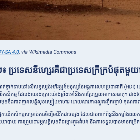
Y-SA 4.0
, via Wikimedia Commons
២៖ ប្រទេសនីហ្សេរគឺជាប្រទេសក្រីក្របំផុ
់ថ្នាក់ទាបនៅលើសន្ទស្សន៍អភិវឌ្ឍន៍មនុស្សនៃអង្គការសហប្រជាជាតិ (HDI) ដោ
ស់លើកសិកម្ម ដែលងាយរងគ្រោះយ៉ាងខ្លាំងទៅនឹងការប្រែប្រួលអាកាសធាតុ។ ជា
មុខនឹងភាពគ្មានសន្តិសុខស្បៀងអាហារ ដោយសារភាពស្ងួតញឹកញាប់ គុណភាព
រផ្អែកលើកសិកម្មសម្រាប់ការចិញ្ចឹមជីវិតជាចម្បង ដែលជាប់ពាក់ព័ន្ធនឹងកម្លាំងព
ោបាយ ការព្រួយបារម្ភសន្តិសុខពីជម្លោះក្នុងតំបន់ និងការទទួលបានមានកម្រិតចំ