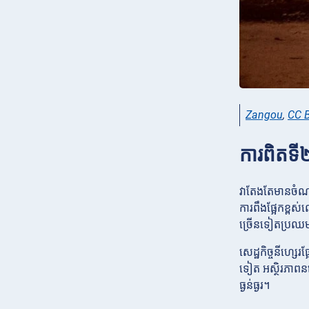
Zangou
,
CC B
ការពិតទី
វាតែងតែមានចំណាត
ការពឹងផ្អែកខ្ព
ច្រើនទៀតប្រឈម
សេដ្ឋកិច្ចនីហ្សេ
ទៀត អស្ថិរភាពនយ
ធ្ងន់ធ្ងរ។