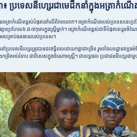
៣៖ ប្រទេសនីហ្សេរជាមេដឹកនាំក្នុងអត្រាកំណើ
មានអត្រាកំណើតខ្ពស់បំផុតនៅលើពិភពលោក។ អត្រាកំណើតរបស់ប្រទេសនេះប្រ
មធ្យមប្រហែល៦.៨-៧កុមារក្នុងស្ត្រីម្នាក់។ អត្រាកំណើតខ្ពស់ជាទីបំផុតនេ
រឈមសម្រាប់ធនធានរបស់ប្រទេស។
នៅប្រទេសនីហ្សេរត្រូវបានជះឥទ្ធិពលដោយកត្តាជាច្រើន រួមទាំងបទដ្ឋានវប្បធម
និងកម្រិតអប់រំទាប ជាពិសេសក្នុងចំណោមស្ត្រី។ ជាលទ្ធផល ប្រជាជននីហ្