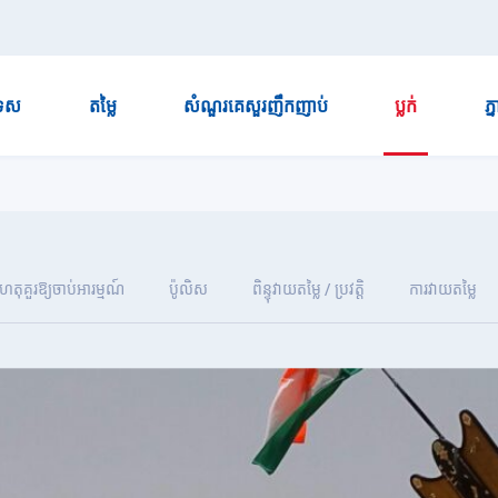
ទេស
តម្លៃ
សំណួរគេសួរញឹកញាប់
ប្លក់
ភ្
ហេតុគួរឱ្យចាប់អារម្មណ៍
ប៉ូលិស
ពិន្ទុវាយតម្លៃ / ប្រវត្តិ
ការវាយតម្លៃ