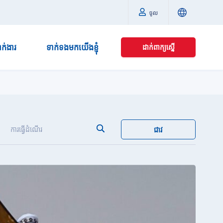
ចូល
នាក់ងារ
ទាក់ទងមកយើងខ្ញុំ
ដាក់ពាក្យស្នើ
ការធ្វើដំណើរ
ជាវ