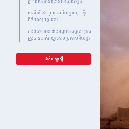
អ្នកដែលគូរនៅប្រទេសផ្សេងទៀត
ការពិតទី៩៖ ប្រទេសនីហ្សេរកំពុងធ្វើ
ពិធីបុណ្យហ្គេរេវល
ការពិតទី១០៖ ដាយណូសុីសមួយក្បាល
ត្រូវបានដាក់ឈ្មោះតាមប្រទេសនីហ្សេរ
ដាក់ពាក្យស្នើ