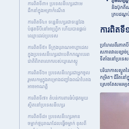
ភូមិសាស្ត្រ
ការពិតទី៣៖ ប្រទេសនីហ្សេរជាមេ
និងប៊ុកគ
ដឹកនាំក្នុងអត្រាកំណើត
គ្របដណ្ត
ការពិតទី៤៖ ទន្លេនីហ្សេរជាទន្លេវែង
ការពិតទី
បំផុតទីបីនៅអាហ្វ្រិក ហើយបានផ្តល់
ឈ្មោះដល់ប្រទេស
ប្រហែលពីរភាគបីន
ការពិតទី៥៖ ទីក្រុងបុរាណអាហ្គាដេស
សភាពវាលខ្សាច់គ្
ក្នុងប្រទេសនីហ្សេរជាបេតិកភណ្ឌបេរព
ទីតាំងនៅប្រទេសន
ជាតិពិភពលោករបស់យូណេស្កូ
បរិយាកាសស្ងួតន
ការពិតទី៦៖ ប្រទេសនីហ្សេរជាអ្នកចូល
កម្រិត។ ជីវិតនៅ
រួមសកម្មក្នុងគម្រោងជញ្ជាំងពណ៌បៃតង
ស្រេចតែសមរម្យស
អាចអាណត្តិ
ការពិតទី៧៖ តំបន់ការពារធំបំផុតមួយ
ស្ថិតនៅប្រទេសនីហ្សេរ
ការពិតទី៨៖ ប្រទេសនីហ្សេរមាន
ចម្លាក់ថ្មបុរាណដែលធ្វើចម្លាក់ ខុសពី