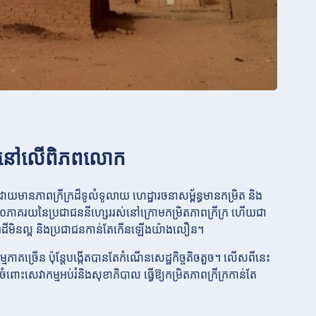
តមួយនៅលើពិភពលោក
យមានភាពក្រីក្រដ៏ទូលំទូលាយ ហេដ្ឋារចនាសម្ព័ន្ធមានកម្រិត និង
ង៤០ភាគរយនៃប្រជាជននីហ្សេររស់នៅក្រោមកម្រិតភាពក្រីក្រ ហើយជា
ដីមិនល្អ និងប្រជាជនកាន់តែកើនឡើងយ៉ាងលឿន។
លកម្មភាគច្រើន ប៉ុន្តែបង្កើតបានតែកំណើនសេដ្ឋកិច្ចតិចតួច។ លើសពីនេះ
ពោះសេវាកម្មអប់រំនិងសុខាភិបាល ធ្វើឱ្យកម្រិតភាពក្រីក្រកាន់តែ