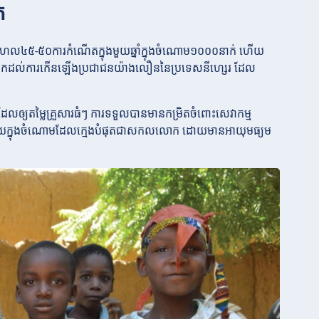
ត
ហែល៤៥-៥០ការកំណើតក្នុងមួយឆ្នាំក្នុងចំណោម១០០០នាក់ ហើយ
ះរួមចំណែកដល់ការកើនឡើងប្រជាជនយ៉ាងលឿននៃប្រទេសនីហ្សេរ ដែល
៌ដែលឲ្យតម្លៃគ្រួសារធំៗ ការទទួលបានមានកម្រិតចំពោះសេវាកម្ម
សេរជាមួយក្នុងចំណោមដែលក្មេងបំផុតជាសកលលោក ដោយមានអាយុមធ្យម