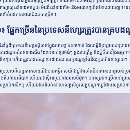
៖ ប្រទេសគ្មានឆ្នេរសមុទ្រក្នុងអាហ្វ្រិកខាងលិច ដែលមានព្រំប្រទល់ជាប់នឹ
ីណាហ្វាសូនៅខាងអាគ្នេយ៍ ម៉ាលីនៅខាងលិច និងអាល់ហ្សេរីនៅខាងពាយព្យ។ ទេ
ប់លើតំបន់ភាគខាងជើងភាគច្រើន។
១៖ ផ្នែកច្រើននៃប្រទេសនីហ្សេរត្រូវបានគ្រប
ៃផ្ទៃដីប្រទេសនីហ្សេរស្ថិតនៅក្នុងវាលខ្សាច់សាហារ៉ា ដែលធ្វើឱ្យវាក្លាយជាប្
របដណ្តប់តំបន់ខាងជើង ដែលរនាក់ខ្សាច់ធំៗ ខ្ពង់រាបថ្មថ្ងៃ និងភ្នំគឺជារឿងធម្
ីហ្សេរ ហើយត្រូវបានគេស្គាល់ដោយសារលក្ខខណ្ឌខ្លាំងនិងរុក្ខជាតិទន់ខ្សោយ។
ៃប្រទេសនីហ្សេរភាគខាងជើងមានឥទ្ធិពលយ៉ាងខ្លាំងទៅលើអាកាសធាតុរបស់ប្រទេ
ក្នុងតំបន់នេះពិបាក ហើយដង់ស៊ីតេប្រជាជនទាបបំផុត។ មនុស្សភាគច្រើននៅប្រទ
ម្រាប់កសិកម្ម ហើយដែលតំបន់សាហេលផ្តល់នូវលក្ខខណ្ឌកម្តៅជាងសម្រាប់ការ