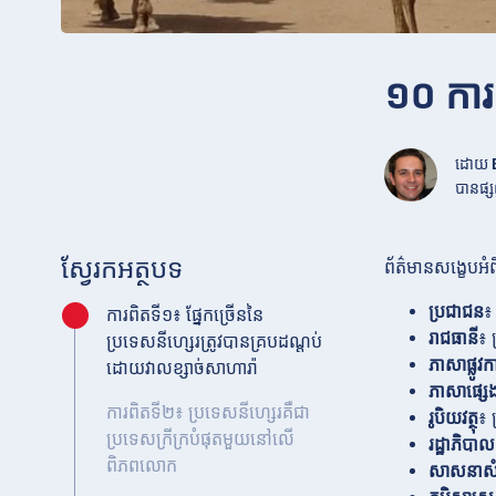
១០ ការព
ដោយ
បានផ្សព
ស្វែរកអត្ថបទ
ព័ត៌មានសង្ខេបអំ
ប្រជាជន
៖
ការពិតទី១៖ ផ្នែកច្រើននៃ
រាជធានី
៖ 
ប្រទេសនីហ្សេរត្រូវបានគ្របដណ្តប់
ភាសាផ្លូវក
ដោយវាលខ្សាច់សាហារ៉ា
ភាសាផ្ស
ការពិតទី២៖ ប្រទេសនីហ្សេរគឺជា
រូបិយវត្ថុ
៖ 
ប្រទេសក្រីក្របំផុតមួយនៅលើ
រដ្ឋាភិបាល
ពិភពលោក
សាសនាសំ