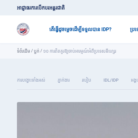
អាជ្ញាធរការបើកបរអន្តរជាតិ
តើធ្វើដូចម្តេចដើម្បីទទួលបាន IDP?
ប្រ
/
/
ទំព័រដើម
ប្លក់
១០ ការពិតគួរឱ្យចាប់អារម្មណ៍អំពីប្រទេសនីហ្សេរ
ការបង្ហោះទាំងអស់
ភ្នាក់ងារ
របៀប
IDL/IDP
អង្គ