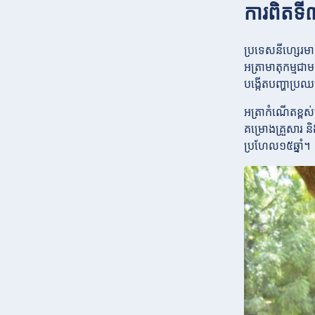
ការពិតទី
ប្រទេសនីហ្សេរ
អត្រាមាតុកម្មជា
បង្កើតបញ្ហាប្
អត្រាកំណើតខ្ពស់
គម្រោងគ្រួសារ 
ប្រហែល១៥ឆ្នាំ។