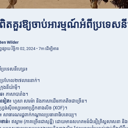
ិតគួរឱ្យចាប់អារម្មណ៍អំពីប្រទេសនី
Ben Wilder
្វផ្សាយ វិច្ឆិកា 02, 2024 • 7m ដើម្បីអាន
ពីប្រទេសនីហ្សេរ៖
 ប្រហែល២៧លាននាក់។
ក្រុងនីយ៉ាម៉ី។
ារ
៖ ភាសាបារាំង។
េងទៀត
៖ ហូសា សារម៉ា និងភាសាដើមភាគតិចជាច្រើន។
ហ្វ្រង់ស៊ីអេហ្វអេអាហ្វ្រិកខាងលិច (XOF)។
៖ សាធារណរដ្ឋពាក់កណ្តាលប្រធានាធិបតេយ្យ។
ខាន់
៖ ឥស្លាម (ភាគច្រើនជាសុន្នី) ដោយមានសហគមន៍ជំនឿគ្រិស្តសាសនា និ