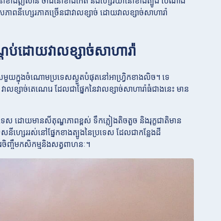
ងលីប៊ីនៅខាងឦសាន ចាដនៅខាងកើត និងហ្សេរីយ៉ានៅខាងត្បូង បេណាំង
សភាពនីហ្សេរភាគច្រើនជាវាលខ្សាច់ ដោយវាលខ្សាច់សាហារ៉ា
ដណ្តប់ដោយវាលខ្សាច់សាហារ៉ា
រទេសមួយក្នុងចំណោមប្រទេសស្ងួតបំផុតនៅអាហ្វ្រិកខាងលិច។ ទេ
មតា។ វាលខ្សាច់តេណេរេ ដែលជាផ្នែកនៃវាលខ្សាច់សាហារ៉ាធំជាងនេះ មាន
ស ដោយមានសីតុណ្ហភាពខ្ពស់ ទឹកភ្លៀងតិចតួច និងរុក្ខជាតិមាន
េសនីហ្សេររស់នៅផ្នែកខាងត្បូងនៃប្រទេស ដែលជាកន្លែងដី
ចិញ្ចឹមកសិកម្មនិងសត្វពាហនៈ។