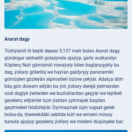
Ararat dagy
Türkiýäniň iň beýik depesi 5,137 metr bolan Ararat dagy,
gündogar serhediň golaýynda ajaýyp, garly wulkandyr.
Köplenç Nuh gämisiniň rowaýaty bilen baglanyşykly bu
dag, ýokary göteriliş we haýran galdyryjy panoramiki
görnüşleri gözleýän alpinistleri özüne çekýär. Adatça dört-
bäş gün dowam edýän bu ýol, ýokary derejä ýetmezden
ozal daglyk ýerlerden we buzluklardan geçýär we tejribeli
gezelenç edýänler üçin ýatdan çykmajak başdan
geçirmeleri hödürleýär. Dyrmaşmak üçin rugsat gerek
bolsa-da, töwerekdäki sebitde kürt we ermeni mirasy
barada ajaýyp gezelenç ýollary we medeni düşünjeler bar.