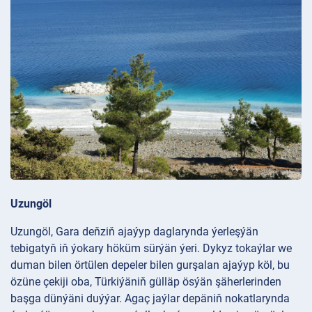
Uzungöl
Uzungöl, Gara deňziň ajaýyp daglarynda ýerleşýän
tebigatyň iň ýokary höküm sürýän ýeri. Dykyz tokaýlar we
duman bilen örtülen depeler bilen gurşalan ajaýyp köl, bu
özüne çekiji oba, Türkiýäniň gülläp ösýän şäherlerinden
başga dünýäni duýýar. Agaç jaýlar depäniň nokatlarynda