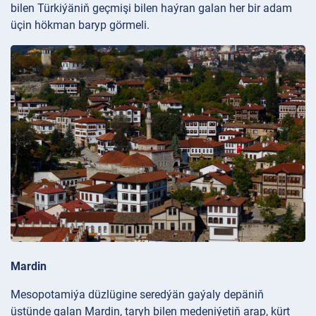
bilen Türkiýäniň geçmişi bilen haýran galan her bir adam
üçin hökman baryp görmeli.
Mardin
Mesopotamiýa düzlügine seredýän gaýaly depäniň
üstünde galan Mardin, taryh bilen medeniýetiň arap, kürt