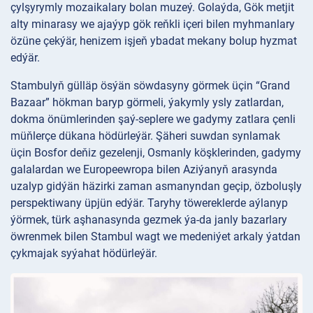
çylşyrymly mozaikalary bolan muzeý. Golaýda, Gök metjit
alty minarasy we ajaýyp gök reňkli içeri bilen myhmanlary
özüne çekýär, henizem işjeň ybadat mekany bolup hyzmat
edýär.
Stambulyň gülläp ösýän söwdasyny görmek üçin “Grand
Bazaar” hökman baryp görmeli, ýakymly ysly zatlardan,
dokma önümlerinden şaý-seplere we gadymy zatlara çenli
müňlerçe dükana hödürleýär. Şäheri suwdan synlamak
üçin Bosfor deňiz gezelenji, Osmanly köşklerinden, gadymy
galalardan we Europeewropa bilen Aziýanyň arasynda
uzalyp gidýän häzirki zaman asmanyndan geçip, özboluşly
perspektiwany üpjün edýär. Taryhy töwereklerde aýlanyp
ýörmek, türk aşhanasynda gezmek ýa-da janly bazarlary
öwrenmek bilen Stambul wagt we medeniýet arkaly ýatdan
çykmajak syýahat hödürleýär.