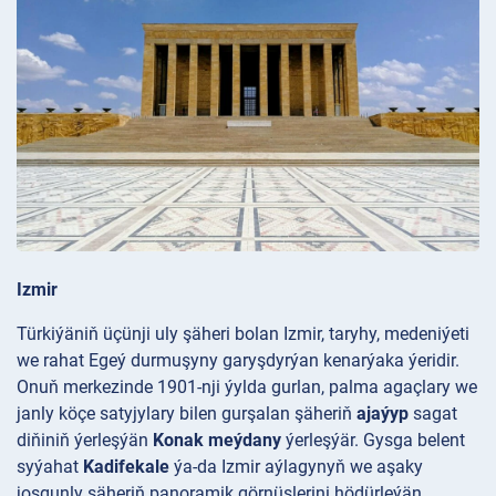
Izmir
Türkiýäniň üçünji uly şäheri bolan Izmir, taryhy, medeniýeti
we rahat Egeý durmuşyny garyşdyrýan kenarýaka ýeridir.
Onuň merkezinde 1901-nji ýylda gurlan, palma agaçlary we
janly köçe satyjylary bilen gurşalan şäheriň
ajaýyp
sagat
diňiniň ýerleşýän
Konak meýdany
ýerleşýär. Gysga belent
syýahat
Kadifekale
ýa-da Izmir aýlagynyň we aşaky
joşgunly şäheriň panoramik görnüşlerini hödürleýän