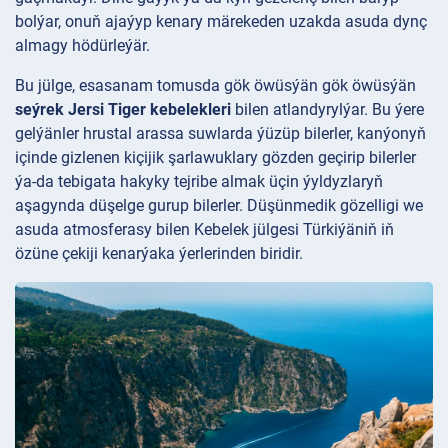
bolýar, onuň ajaýyp kenary märekeden uzakda asuda dynç
almagy hödürleýär.
Bu jülge, esasanam tomusda gök öwüsýän gök öwüsýän
seýrek Jersi Tiger kebelekleri
bilen atlandyrylýar. Bu ýere
gelýänler hrustal arassa suwlarda ýüzüp bilerler, kanýonyň
içinde gizlenen kiçijik şarlawuklary gözden geçirip bilerler
ýa-da tebigata hakyky tejribe almak üçin ýyldyzlaryň
aşagynda düşelge gurup bilerler. Düşünmedik gözelligi we
asuda atmosferasy bilen Kebelek jülgesi Türkiýäniň iň
özüne çekiji kenarýaka ýerlerinden biridir.