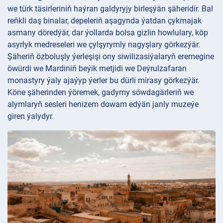
we türk täsirleriniň haýran galdyryjy birleşýän şäheridir. Bal
reňkli daş binalar, depeleriň aşagynda ýatdan çykmajak
asmany döredýär, dar ýollarda bolsa gizlin howlulary, köp
asyrlyk medreseleri we çylşyrymly nagyşlary görkezýär.
Şäheriň özboluşly ýerleşişi ony siwilizasiýalaryň eremegine
öwürdi we Mardiniň beýik metjidi we Deýrulzafaran
monastyry ýaly ajaýyp ýerler bu dürli mirasy görkezýär.
Köne şäherinden ýöremek, gadymy söwdagärleriň we
alymlaryň sesleri henizem dowam edýän janly muzeýe
giren ýalydyr.