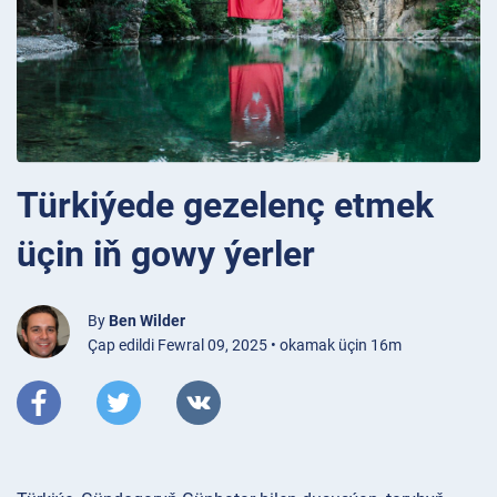
Türkiýede gezelenç etmek
üçin iň gowy ýerler
By
Ben Wilder
Çap edildi Fewral 09, 2025 • okamak üçin 16m