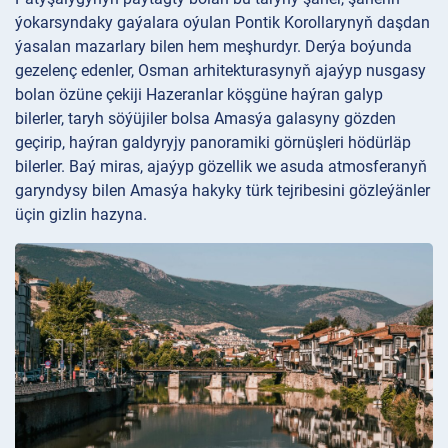
ýokarsyndaky gaýalara oýulan Pontik Korollarynyň daşdan
ýasalan mazarlary bilen hem meşhurdyr. Derýa boýunda
gezelenç edenler, Osman arhitekturasynyň ajaýyp nusgasy
bolan özüne çekiji Hazeranlar köşgüne haýran galyp
bilerler, taryh söýüjiler bolsa Amasýa galasyny gözden
geçirip, haýran galdyryjy panoramiki görnüşleri hödürläp
bilerler. Baý miras, ajaýyp gözellik we asuda atmosferanyň
garyndysy bilen Amasýa hakyky türk tejribesini gözleýänler
üçin gizlin hazyna.