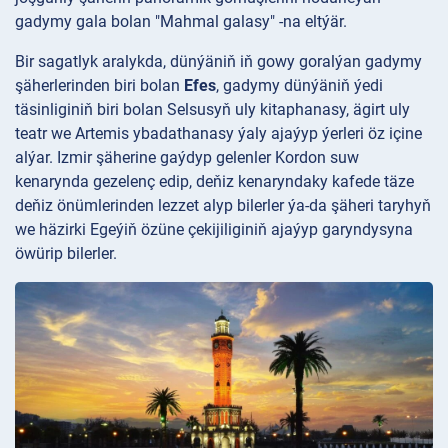
gadymy gala bolan "Mahmal galasy" -na eltýär.
Bir sagatlyk aralykda, dünýäniň iň gowy goralýan gadymy
şäherlerinden biri bolan
Efes
, gadymy dünýäniň ýedi
täsinliginiň biri bolan Selsusyň uly kitaphanasy, ägirt uly
teatr we Artemis ybadathanasy ýaly ajaýyp ýerleri öz içine
alýar. Izmir şäherine gaýdyp gelenler Kordon suw
kenarynda gezelenç edip, deňiz kenaryndaky kafede täze
deňiz önümlerinden lezzet alyp bilerler ýa-da şäheri taryhyň
we häzirki Egeýiň özüne çekijiliginiň ajaýyp garyndysyna
öwürip bilerler.