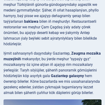
meşhur Türkiýäniň günorta-gündogaryndaky aşpezlik we
medeni gymmatlykdyr. Şäher, iň oňat hasaplanýan, phyllo
hamyry, baý pisse we ajaýyp deňagramly şerap bilen
taýýarlanan
baklawa
bilen iň meşhurdyr. Restaurantserli
restoranlar we meşhur Çam Çagdaş ýaly adaty çörek
önümleri, bu ajaýyp deserti kebap we ýakymly Antep
lahmacun ýaly beýleki sebit aýratynlyklary bilen bilelikde
hödürleýär.
Iýmit sahnasynyň daşyndaky Gaziantep,
Zeugma mozaika
muzeýiniň
mekanydyr, bu ýerde meşhur "sypaýy gyz"
mozaikasyny öz içine alýan iň ajaýyp rim mozaikalary
ýerleşýär. Taryh söýüjiler, şäheriň panoramik görnüşlerini
hödürleýän köp asyrlyk gala
Gaziantep galasyny
hem
öwrenip bilerler. Köne bazarlarda we mis ussahanalarynda
gezelenç edenler, ýatdan çykmajak tagamlaryny lezzet
almak bilen şäheriň çuňňur kök däplerini görüp bilerler.