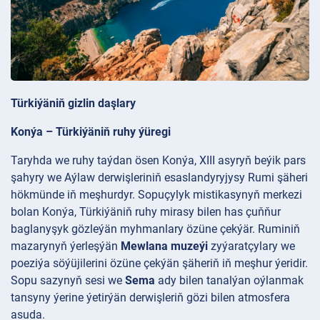
Türkiýäniň gizlin daşlary
Konýa – Türkiýäniň ruhy ýüregi
Taryhda we ruhy taýdan ösen Konýa, XIII asyryň beýik pars
şahyry we Aýlaw derwişleriniň esaslandyryjysy Rumi şäheri
hökmünde iň meşhurdyr. Sopuçylyk mistikasynyň merkezi
bolan Konýa, Türkiýäniň ruhy mirasy bilen has çuňňur
baglanyşyk gözleýän myhmanlary özüne çekýär. Ruminiň
mazarynyň ýerleşýän
Mewlana muzeýi
zyýaratçylary we
poeziýa söýüjilerini özüne çekýän şäheriň iň meşhur ýeridir.
Sopu sazynyň sesi we
Sema
ady bilen tanalýan oýlanmak
tansyny ýerine ýetirýän derwişleriň gözi bilen atmosfera
asuda.