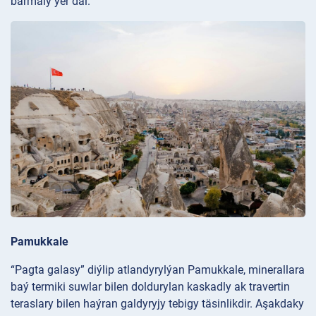
barmaly ýer däl.
Pamukkale
“Pagta galasy” diýlip atlandyrylýan Pamukkale, minerallara
baý termiki suwlar bilen doldurylan kaskadly ak travertin
teraslary bilen haýran galdyryjy tebigy täsinlikdir. Aşakdaky