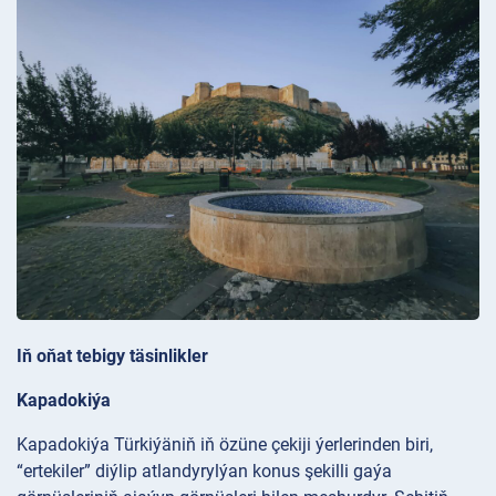
Iň oňat tebigy täsinlikler
Kapadokiýa
Kapadokiýa Türkiýäniň iň özüne çekiji ýerlerinden biri,
“ertekiler” diýlip atlandyrylýan konus şekilli gaýa