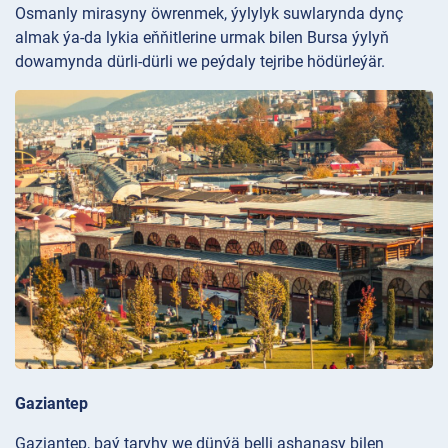
Osmanly mirasyny öwrenmek, ýylylyk suwlarynda dynç
almak ýa-da lykia eňňitlerine urmak bilen Bursa ýylyň
dowamynda dürli-dürli we peýdaly tejribe hödürleýär.
Gaziantep
Gaziantep, baý taryhy we dünýä belli aşhanasy bilen