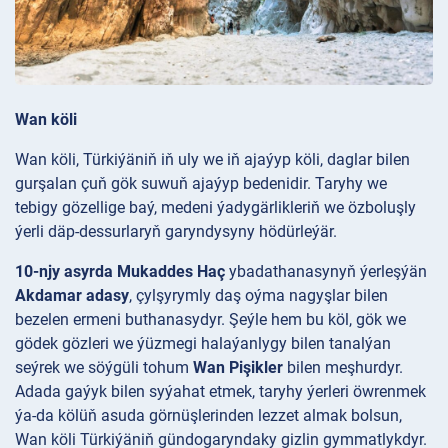
Wan köli
Wan köli, Türkiýäniň iň uly we iň ajaýyp köli, daglar bilen
gurşalan çuň gök suwuň ajaýyp bedenidir. Taryhy we
tebigy gözellige baý, medeni ýadygärlikleriň we özboluşly
ýerli däp-dessurlaryň garyndysyny hödürleýär.
10-njy asyrda Mukaddes Haç
ybadathanasynyň ýerleşýän
Akdamar adasy
, çylşyrymly daş oýma nagyşlar bilen
bezelen ermeni buthanasydyr. Şeýle hem bu köl, gök we
gödek gözleri we ýüzmegi halaýanlygy bilen tanalýan
seýrek we söýgüli tohum
Wan Pişikler
bilen meşhurdyr.
Adada gaýyk bilen syýahat etmek, taryhy ýerleri öwrenmek
ýa-da kölüň asuda görnüşlerinden lezzet almak bolsun,
Wan köli Türkiýäniň gündogaryndaky gizlin gymmatlykdyr.