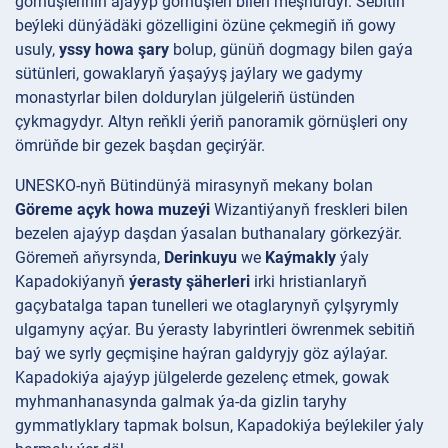
görnüşleriniň ajaýyp görnüşleri bilen meşhurdyr. Sebitiň
beýleki dünýädäki gözelligini özüne çekmegiň iň gowy
usuly,
yssy howa şary
bolup, günüň dogmagy bilen gaýa
sütünleri, gowaklaryň ýaşaýyş jaýlary we gadymy
monastyrlar bilen doldurylan jülgeleriň üstünden
çykmagydyr. Altyn reňkli ýeriň panoramik görnüşleri ony
ömrüňde bir gezek başdan geçirýär.
UNESKO-nyň Bütindünýä mirasynyň mekany bolan
Göreme açyk howa muzeýi
Wizantiýanyň freskleri bilen
bezelen ajaýyp daşdan ýasalan buthanalary görkezýär.
Göremeň aňyrsynda,
Derinkuyu
we
Kaýmakly
ýaly
Kapadokiýanyň
ýerasty şäherleri
irki hristianlaryň
gaçybatalga tapan tunelleri we otaglarynyň çylşyrymly
ulgamyny açýar. Bu ýerasty labyrintleri öwrenmek sebitiň
baý we syrly geçmişine haýran galdyryjy göz aýlaýar.
Kapadokiýa ajaýyp jülgelerde gezelenç etmek, gowak
myhmanhanasynda galmak ýa-da gizlin taryhy
gymmatlyklary tapmak bolsun, Kapadokiýa beýlekiler ýaly