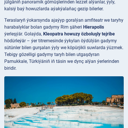
jülgäniň panoramik görnüşlerinden lezzet alýanlar, ýyly,
kalsiý baý howuzlarda aýakýalaňaç gezip bilerler.
Teraslaryň ýokarsynda ajaýyp goralýan amfiteatr we taryhy
harabalyklar bolan gadymy Rim şäheri
Hierapolis
ýerleşýär. Golaýda,
Kleopatra howuzy özboluşly tejribe
hödürleýär – ýer titremesinde ýykylan öýdülýän gadymy
sütünler bilen gurşalan ýyly we köpürjikli suwlarda ýüzmek.
Tebigy gözelligi gadymy taryh bilen utgaşdyran
Pamukkale, Türkiýäniň iň täsin we dynç alýan ýerlerinden
biridir.