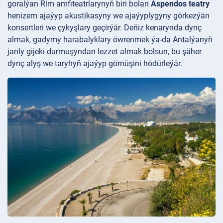
goralýan Rim amfiteatrlarynyň biri bolan
Aspendos teatry
henizem ajaýyp akustikasyny we ajaýyplygyny görkezýän
konsertleri we çykyşlary geçirýär. Deňiz kenarynda dynç
almak, gadymy harabalyklary öwrenmek ýa-da Antalýanyň
janly gijeki durmuşyndan lezzet almak bolsun, bu şäher
dynç alyş we taryhyň ajaýyp görnüşini hödürleýär.