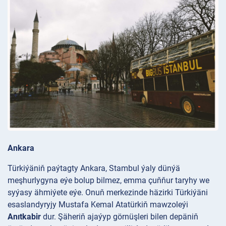
Ankara
Türkiýäniň paýtagty Ankara, Stambul ýaly dünýä
meşhurlygyna eýe bolup bilmez, emma çuňňur taryhy we
syýasy ähmiýete eýe. Onuň merkezinde häzirki Türkiýäni
esaslandyryjy Mustafa Kemal Atatürkiň mawzoleýi
Anıtkabir
dur. Şäheriň ajaýyp görnüşleri bilen depäniň