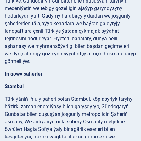
Türkiýe, Gündogaryň Günbatar bilen duşuşýan, taryhyň,
medeniýetiň we tebigy gözelligiň ajaýyp garyndysyny
hödürleýän ýurt. Gadymy harabaçylyklardan we joşgunly
şäherlerden tä ajaýyp kenarlara we haýran galdyryjy
landşaftlara çenli Türkiýe ýatdan çykmajak syýahat
tejribesini hödürleýär. Elýeterli bahalary, dünýä belli
aşhanasy we myhmansöýerligi bilen başdan geçirmeleri
we dynç almagy gözleýän syýahatçylar üçin hökman baryp
görmeli ýer.
Iň gowy şäherler
Stambul
Türkiýäniň iň uly şäheri bolan Stambul, köp asyrlyk taryhy
häzirki zaman energiýasy bilen garyşdyryp, Gündogaryň
Günbatar bilen duşuşýan joşgunly metropolidir. Şäheriň
asmany, Wizantiýanyň öňki sobory Osmanly metjidine
öwrülen Hagia Sofiýa ýaly binagärlik eserleri bilen
kesgitlenýär, häzirki wagtda ullakan gümmezli we