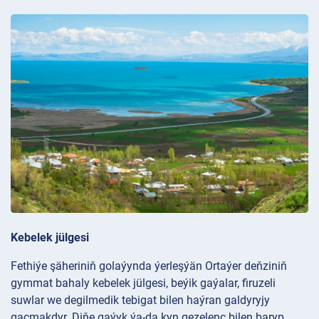
Kebelek jülgesi
Fethiýe şäheriniň golaýynda ýerleşýän Ortaýer deňziniň
gymmat bahaly kebelek jülgesi, beýik gaýalar, firuzeli
suwlar we degilmedik tebigat bilen haýran galdyryjy
gaçmakdyr. Diňe gaýyk ýa-da kyn gezelenç bilen baryp