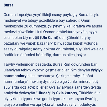
Bursa
Osman imperiýasynyň ilkinji esasy paýtagty Bursa taryh,
medeniýet we tebigy gözelliklere baý şäherdir. Onuň
merkezinde 20 gümmezli, çylşyrymly kalligrafiýa we asuda
merkezi çüwdürimli irki Osman arhitekturasynyň ajaýyp
eseri bolan Uly
metjit (Ulu Cami
) dur. Şäheriň taryhy
bazarlary we ýüpek bazarlary, bir wagtlar küpek ýolunda
esasy duralgalar, adaty dokma önümlerini, süýjüleri we elde
öndürilen önümleri hödürläp, durmuş bilen joşýar.
Taryhy ýerlerinden başga-da, Bursa Rim döwründen bäri
ulanylýan tebigy gyzgyn çeşmeler bilen iýmitlenýän
ýylylyk
hammamlary
bilen meşhurdyr. Çekirge etraby, iň oňat
hammamlaryň mekanydyr, bu ýere gelýänler mineral baý
suwlarda göz açyp bilerler. Gyş aýlarynda şäherden gysga
aralykda ýerleşýän “
Uludağ” ly Skia kurorty
, Türkiýäniň iň
uly lykiada typmak we garda typmak mekanyna öwrülip,
ajaýyp eňňitleri we apr-lykia atmosferasyny hödürleýär.