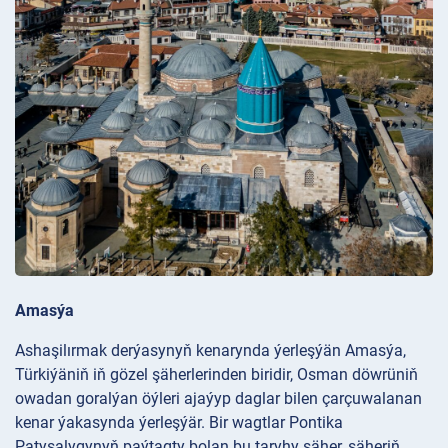
Amasýa
Ashaşilırmak derýasynyň kenarynda ýerleşýän Amasýa,
Türkiýäniň iň gözel şäherlerinden biridir, Osman döwrüniň
owadan goralýan öýleri ajaýyp daglar bilen çarçuwalanan
kenar ýakasynda ýerleşýär. Bir wagtlar Pontika
Patyşalygynyň paýtagty bolan bu taryhy şäher, şäheriň