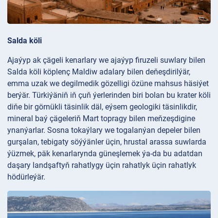
Salda köli
Ajaýyp ak çägeli kenarlary we ajaýyp firuzeli suwlary bilen
Salda köli köplenç Maldiw adalary bilen deňeşdirilýär,
emma uzak we degilmedik gözelligi özüne mahsus häsiýet
berýär. Türkiýäniň iň çuň ýerlerinden biri bolan bu krater köli
diňe bir görnükli täsinlik däl, eýsem geologiki täsinlikdir,
mineral baý çägeleriň Mart topragy bilen meňzeşdigine
ynanýarlar. Sosna tokaýlary we togalanýan depeler bilen
gurşalan, tebigaty söýýänler üçin, hrustal arassa suwlarda
ýüzmek, päk kenarlarynda güneşlemek ýa-da bu adatdan
daşary landşaftyň rahatlygy üçin rahatlyk üçin rahatlyk
hödürleýär.