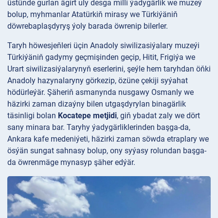
üstünde gurlan ägirt uly desga milli ýadygärlik we muzeý
bolup, myhmanlar Atatürkiň mirasy we Türkiýäniň
döwrebaplaşdyryş ýoly barada öwrenip bilerler.
Taryh höwesjeňleri üçin Anadoly siwilizasiýalary
muzeýi
Türkiýäniň gadymy geçmişinden geçip, Hitit, Frigiýa we
Urart siwilizasiýalarynyň eserlerini, şeýle hem taryhdan öňki
Anadoly hazynalaryny görkezip, özüne çekiji syýahat
hödürleýär. Şäheriň asmanynda nusgawy Osmanly we
häzirki zaman dizaýny bilen utgaşdyrylan binagärlik
täsinligi bolan
Kocatepe metjidi
, giň ybadat zaly we dört
sany minara bar. Taryhy ýadygärliklerinden başga-da,
Ankara kafe medeniýeti, häzirki zaman söwda etraplary we
ösýän sungat sahnasy bolup, ony syýasy rolundan başga-
da öwrenmäge mynasyp şäher edýär.