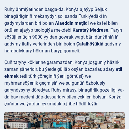
Ruhy ähmiýetinden başga-da, Konýa ajaýyp Seljuk
binagärliginiň mekanydyr, şol sanda Türkiýedäki iň
gadymylardan biri bolan
Alaeddin metjidi
we kafel bilen
örtülen ajaýyp teologiýa mekdebi
Karataý Medrese
. Taryh
söýüjiler üçin 9000 ýyldan gowrak wagt bäri dünýäniň iň
gadymy ilatly ýerlerinden biri bolan
Çatalhöýükiň
gadymy
harabalyklary hökman baryp görmeli.
Çuň taryhy köklerine garamazdan, Konýa joşgunly häzirki
zaman şäheridir, bu ýerde gülläp ösýän bazarlar, adaty
etli
ekmek
(etli türk çöreginiň ýerli görnüşi) we
myhmansöýerlik geçmişiň we şu günüň özboluşly
garyndysyny döredýär. Ruhy mirasy, binagärlik gözelligi ýa-
da baý medeni däp-dessurlary bilen çekilen bolsun, Konýa
çuňňur we ýatdan çykmajak tejribe hödürleýär.