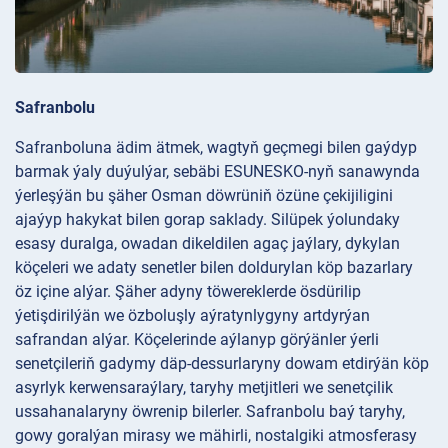
Safranbolu
Safranboluna ädim ätmek, wagtyň geçmegi bilen gaýdyp
barmak ýaly duýulýar, sebäbi ESUNESKO-nyň sanawynda
ýerleşýän bu şäher Osman döwrüniň özüne çekijiligini
ajaýyp hakykat bilen gorap saklady. Silüpek ýolundaky
esasy duralga, owadan dikeldilen agaç jaýlary, dykylan
köçeleri we adaty senetler bilen doldurylan köp bazarlary
öz içine alýar. Şäher adyny töwereklerde ösdürilip
ýetişdirilýän we özboluşly aýratynlygyny artdyrýan
safrandan alýar. Köçelerinde aýlanyp görýänler ýerli
senetçileriň gadymy däp-dessurlaryny dowam etdirýän köp
asyrlyk kerwensaraýlary, taryhy metjitleri we senetçilik
ussahanalaryny öwrenip bilerler. Safranbolu baý taryhy,
gowy goralýan mirasy we mähirli, nostalgiki atmosferasy