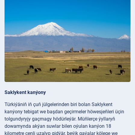
Saklykent kanýony
Türkiýäniň iň çuň jülgelerinden biri bolan Saklykent
kanýony tebigat we başdan geçirmeler höwesjeňleri üçin
tolgundyryjy gaçmagy hödürleýär. Müňlerçe ýyllaryň
dowamynda akýan suwlar bilen oýulan kanýon 18
kilometre çenli uzalyp gidýär, beýik gaýalar kölege we