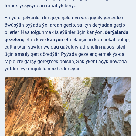
tomus yssysyndan rahatlyk berýär.
Bu ýere gelýänler dar geçelgelerden we gaýaly ýerlerden
öwüsýän pyýada ýollardan geçip, salkyn derýadan geçip
bilerler. Has tolgunmak isleýänler üçin kanýon,
derýalarda
gezelenç
etmek we
kanýon
etmek üçin iň köp nokat bolup,
çalt akýan suwlar we dag gaýalary adrenalin-nasos işleri
üçin amatly şert döredýär. Pyýada gezelenç etmek ýa-da
rapidlere garşy göreşmek bolsun, Saklykent açyk howada
ýatdan çykmajak tejribe hödürleýär.