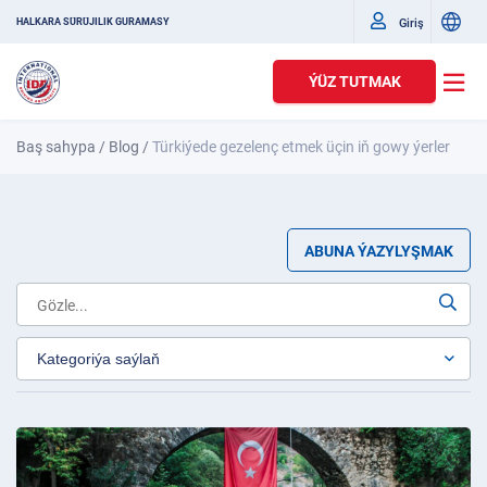
Giriş
HALKARA SÜRÜJILIK GURAMASY
ÝÜZ TUTMAK
Baş sahypa
/
Blog
/
Türkiýede gezelenç etmek üçin iň gowy ýerler
ABUNA ÝAZYLYŞMAK