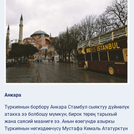
Анкара
Түркиянын борбору Анкара Стамбул сыяктуу дүйнөлүк
атакка ээ болбошу мүмкүн, бирок терең тарыхый
жана саясий мааниге ээ. Анын өзөгүндө азыркы
Түркиянын негиздөөчүсү Мустафа Кемаль Ататүрктүн