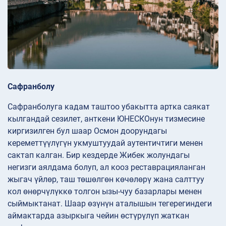
Сафранболу
Сафранболуга кадам таштоо убакытта артка саякат
кылгандай сезилет, анткени ЮНЕСКОнун тизмесине
киргизилген бул шаар Осмон доорундагы
кереметтүүлүгүн укмуштуудай аутентичтиги менен
сактап калган. Бир кездерде Жибек жолундагы
негизги аялдама болуп, ал кооз реставрацияланган
жыгач үйлөр, таш төшөлгөн көчөлөрү жана салттуу
кол өнөрчүлүккө толгон ызы-чуу базарлары менен
сыймыктанат. Шаар өзүнүн аталышын тегерегиндеги
аймактарда азыркыга чейин өстүрүлүп жаткан