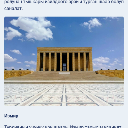
ролунан тышкары изилдөөгө арзый турган шаар болуп
саналат.
Измир
Түркиянын үчүнчү ири шаары Измир тарых, маданият