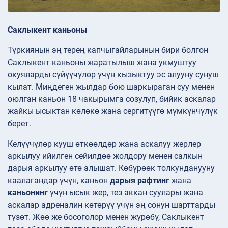
Саклыкент каньоны
Түркиянын эң терең капчыгайларынын бири болгон
Саклыкент каньоны жаратылыш жана укмуштуу
окуяларды сүйүүчүлөр үчүн кызыктуу эс алууну сунуш
кылат. Миңдеген жылдар бою шаркыраган суу менен
оюлган каньон 18 чакырымга созулуп, бийик аскалар
жайкы ысыктан көлөкө жана сергитүүгө мүмкүнчүлүк
берет.
Келүүчүлөр кууш өткөөлдөр жана аскалуу жерлер
аркылуу ийилген сейилдөө жолдору менен салкын
дарыя аркылуу өтө алышат. Көбүрөөк толкунданууну
каалагандар үчүн, каньон
дарыя рафтинг
жана
каньонинг
үчүн ысык жер, тез аккан суулары жана
аскалар адреналин көтөрүү үчүн эң сонун шарттарды
түзөт. Жөө же босоголор менен жүрөбү, Саклыкент