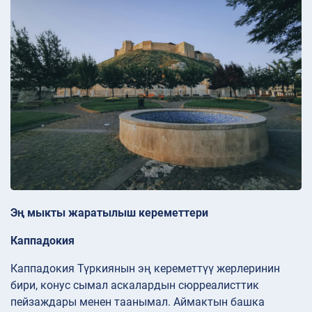
Эң мыкты жаратылыш кереметтери
Каппадокия
Каппадокия Түркиянын эң кереметтүү жерлеринин
бири, конус сымал аскалардын сюрреалисттик
пейзаждары менен таанымал. Аймактын башка