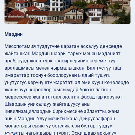
Мардин
Месопотамия түздүгүнө караган аскалуу дөңсөөдө
жайгашкан Мардин шаары тарых менен маданият
араб, күрд жана түрк таасирлеринин кереметтүү
аралашмасы менен чырмалышкан. Бал түстүү таш
имараттар тоонун боорлорунан ылдый түшүп,
унутулгус көрүнүштү жаратат, ал эми кууш көчөлөрдө
жашыруун короолор, кылымдар бою келаткан
медреселер жана татаал оюлган фасадтар көрүнөт.
Шаардын уникалдуу жайгашуусу аны
цивилизациялардын бирикмесине айлантты, жана
анын Мардин Улуу мечити жана Дейрулзафаран
монастыры сыяктуу эстеликтери бул ар түрдүү
мурасты чагылдырып турат. Эски шаар аркылуу