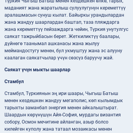
Түркия Чыгыш Батыш менен кездешкен өлкө, тарых,
маданият жана жаратылыш сулуулугунун кереметтүү
аралашмасын сунуш кылат. Байыркы урандылардан
жана жандуу шаарлардан баштап, таза пляждарга
жана кереметтүү пейзаждарга чейин, Түркия унутулгус
саякат тажрыйбасын берет. Жеткиликтүү баалары,
дүйнөгө таанымал ашканасы жана жылуу
меймандостугу менен, бул укмуштуу жана эс алууну
каалаган саякатчылар үчүн сөзсүз баруучу жай.
Саякат үчүн мыкты шаарлар
Стамбул
Стамбул, Түркиянын эң ири шаары, Чыгыш Батыш
менен кездешкен жандуу мегаполис, көп кылымдык
тарыхты заманбап энергия менен айкалыштырат.
Шаардын көрүнүшүн Айя-София, мурдагы византия
собору, Осмон мечитине айланган, азыр болсо
килейген куполу жана татаал мозаикасы менен