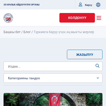
Кирүү
ЭЛ АРАЛЫК АЙДООЧУЛУК ОРГАНЫ
КОЛДОНУУ
Башкы бет
/
Блог
/
Түркияга баруу үчүн эң мыкты жерлер
ЖАЗЫЛУУ