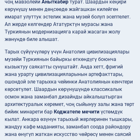
чоң мавзолейи
Аныткабир
турат. Шаардын кеңири
көрүнүшү менен дөңсөөдө жайгашкан килейген
имарат улуттук эстелик жана музей болуп эсептелет.
Ал жерде келгендер Ататүрктүн мурасы жана
Түркиянын модернизацияга карай жасаган жолу
жөнүндө биле алышат.
Тарых сүйүүчүлөрү үчүн Анатолия цивилизациялары
музейи Түркиянын байыркы өткөндүгү боюнча
кызыктуу саякатты сунуштайт. Анда хетт, фригий
жана урарту цивилизацияларынын артефакттары,
ошондой эле тарыхка чейинки Анатолиянын кенчтери
көрсөтүлөт. Шаардын көрүнүшүндө классикалык
осмон жана заманбап дизайнды айкалыштырган
архитектуралык керемет, чоң сыйынуу залы жана төрт
бийик минарети бар
Коджатепе мечити
үстөмдүк
кылат. Анкара өзүнүн тарыхый жерлеринен тышкары,
жандуу кафе маданияты, заманбап соода райондору
жана өнүгүп жаткан искусство чөйрөсү менен саясий