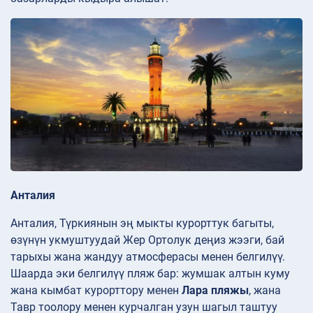
Анталия
Анталия, Түркиянын эң мыкты курорттук багыты,
өзүнүн укмуштуудай Жер Ортолук деңиз жээги, бай
тарыхы жана жандуу атмосферасы менен белгилүү.
Шаарда эки белгилүү пляж бар: жумшак алтын куму
жана кымбат курорттору менен
Лара пляжы
, жана
Тавр тоолору менен курчалган узун шагыл таштуу