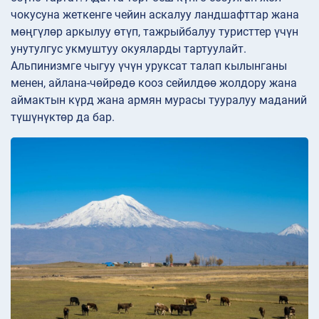
чокусуна жеткенге чейин аскалуу ландшафттар жана
мөңгүлөр аркылуу өтүп, тажрыйбалуу туристтер үчүн
унутулгус укмуштуу окуяларды тартуулайт.
Альпинизмге чыгуу үчүн уруксат талап кылынганы
менен, айлана-чөйрөдө кооз сейилдөө жолдору жана
аймактын күрд жана армян мурасы тууралуу маданий
түшүнүктөр да бар.