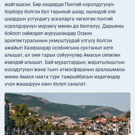
жайгашкан. Бир кездерде Понтий королдугунун
борбору болгон бул тарыхый шаар, ошондой эле
шаардын үстүндөгү аскаларга чегилген понтий
королдорунун мүрзөсү менен да белгилүү. Дарыяны
бойлоп сейилдеп жүрүшкөндөр Осмон
архитектурасынын укмуштуудай үлгүсү болгон
ажайып Хазерандар особнягына суктанып кете
алышат, ал эми тарых сүйүүчүлөр Амасья сепилин
изилдей алышат. Бай мурастардын, жаратылыштын
кооздугунун жана тынч атмосферанын аралашмасы
менен Амася накта түрк тажрыйбасын издегендер
үчүн жашыруун кенч болуп саналат.