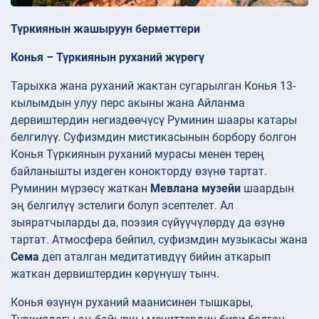
Түркиянын жашыруун берметтери
Конья – Түркиянын руханий жүрөгү
Тарыхка жана руханий жактан сугарылган Конья 13-
кылымдын улуу перс акыны жана Айланма
дервиштердин негиздөөчүсү Руминин шаары катары
белгилүү. Суфизмдин мистикасынын борбору болгон
Конья Түркиянын руханий мурасы менен терең
байланышты издеген конокторду өзүнө тартат.
Руминин мүрзөсү жаткан
Мевлана музейи
шаардын
эң белгилүү эстелиги болуп эсептелет. Ал
зыяратчыларды да, поэзия сүйүүчүлөрдү да өзүнө
тартат. Атмосфера бейпил, суфизмдин музыкасы жана
Сема
деп аталган медитативдүү бийин аткарып
жаткан дервиштердин көрүнүшү тынч.
Конья өзүнүн руханий маанисинен тышкары,