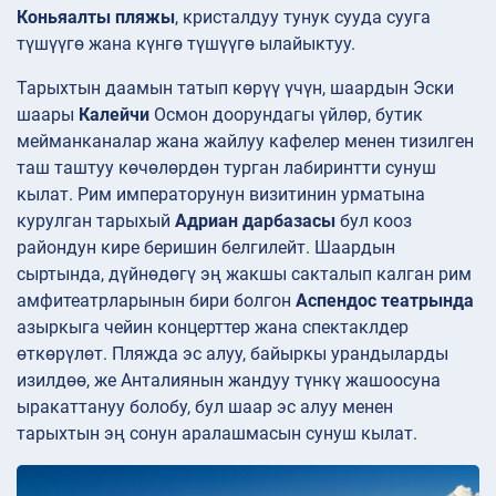
Коньяалты пляжы
, кристалдуу тунук сууда сууга
түшүүгө жана күнгө түшүүгө ылайыктуу.
Тарыхтын даамын татып көрүү үчүн, шаардын Эски
шаары
Калейчи
Осмон доорундагы үйлөр, бутик
мейманканалар жана жайлуу кафелер менен тизилген
таш таштуу көчөлөрдөн турган лабиринтти сунуш
кылат. Рим императорунун визитинин урматына
курулган тарыхый
Адриан дарбазасы
бул кооз
райондун кире беришин белгилейт. Шаардын
сыртында, дүйнөдөгү эң жакшы сакталып калган рим
амфитеатрларынын бири болгон
Аспендос театрында
азыркыга чейин концерттер жана спектаклдер
өткөрүлөт. Пляжда эс алуу, байыркы урандыларды
изилдөө, же Анталиянын жандуу түнкү жашоосуна
ыракаттануу болобу, бул шаар эс алуу менен
тарыхтын эң сонун аралашмасын сунуш кылат.