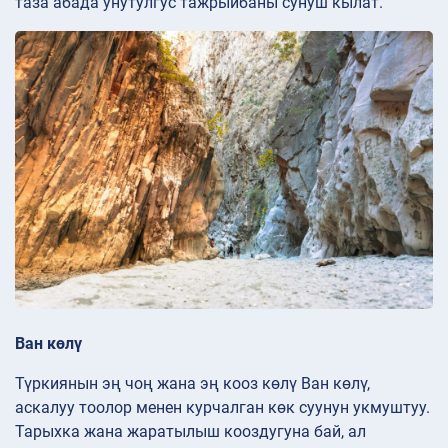
таза абада унутулгус тажрыйбаны сунуш кылат.
Ван көлү
Түркиянын эң чоң жана эң кооз көлү Ван көлү,
аскалуу тоолор менен курчалган көк суунун укмуштуу.
Тарыхка жана жаратылыш кооздугуна бай, ал