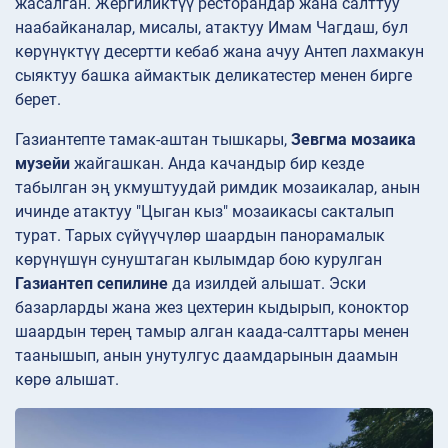
жасалган. Жергиликтүү ресторандар жана салттуу
наабайканалар, мисалы, атактуу Имам Чагдаш, бул
көрүнүктүү десертти кебаб жана ачуу Антеп лахмакун
сыяктуу башка аймактык деликатестер менен бирге
берет.
Газиантепте тамак-аштан тышкары,
Зевгма мозаика
музейи
жайгашкан. Анда качандыр бир кезде
табылган эң укмуштуудай римдик мозаикалар, анын
ичинде атактуу "Цыган кыз" мозаикасы сакталып
турат. Тарых сүйүүчүлөр шаардын панорамалык
көрүнүшүн сунуштаган кылымдар бою курулган
Газиантеп сепилине
да изилдей алышат. Эски
базарларды жана жез цехтерин кыдырып, коноктор
шаардын терең тамыр алган каада-салттары менен
таанышып, анын унутулгус даамдарынын даамын
көрө алышат.