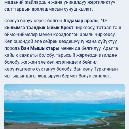
маданий жайлардын жана уникалдуу жергиликтүү
салттардын аралашмасын сунуш кылат.
Сөзсүз баруу керек болгон
Акдамар аралы
,
10-
кылымга таандык Ыйык Крест
чиркөөсү, татаал таш
оймо-чиймелер менен кооздолгон армян чиркөөсү.
Көл ошондой эле сейрек кездешүүчү жана сүйүктүү
порода
Ван Мышыктары
менен да белгилүү. Аралга
кайык саякаты болобу, тарыхый жерлерди изилдөө
болобу, же жөн эле көл жээгиндеги бейпил
көрүнүштөргө суктануу болобу, Ван көлү Түркиянын
чыгышындагы жашыруун бермет болуп саналат.