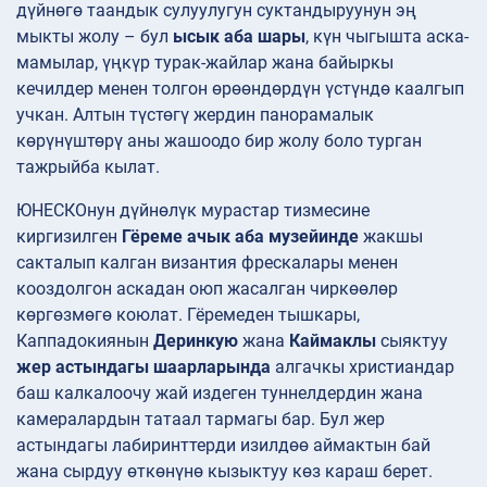
дүйнөгө таандык сулуулугун суктандыруунун эң
мыкты жолу – бул
ысык аба шары
, күн чыгышта аска-
мамылар, үңкүр турак-жайлар жана байыркы
кечилдер менен толгон өрөөндөрдүн үстүндө каалгып
учкан. Алтын түстөгү жердин панорамалык
көрүнүштөрү аны жашоодо бир жолу боло турган
тажрыйба кылат.
ЮНЕСКОнун дүйнөлүк мурастар тизмесине
киргизилген
Гёреме ачык аба музейинде
жакшы
сакталып калган византия фрескалары менен
кооздолгон аскадан оюп жасалган чиркөөлөр
көргөзмөгө коюлат. Гёремеден тышкары,
Каппадокиянын
Деринкую
жана
Каймаклы
сыяктуу
жер астындагы шаарларында
алгачкы христиандар
баш калкалоочу жай издеген туннелдердин жана
камералардын татаал тармагы бар. Бул жер
астындагы лабиринттерди изилдөө аймактын бай
жана сырдуу өткөнүнө кызыктуу көз караш берет.