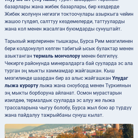
базарлары жана жибек базарлары, бир кездерде
Жибек жолунун негизги токтоочулары азыркыга чейин
жашоо гүлдөп, салттуу кездемелерди, таттууларды
жана кол менен жасалган буюмдарды сунуштайт.
Тарыхый жерлеринен тышкары, Бурса Рим мезгилинен
бери колдонулуп келген табигый ысык булактар менен
азыктанган
термаль мончолору
менен белгилүү.
Чекирге районунда минералдарга бай сууларда эс ала
турган эң мыкты хаммамдар жайгашкан. Кыш
мезгилинде шаардан бир аз алыс жайгашкан
Улудаг
лыжа курорту
лыжа жана сноуборд менен Түркиянын
эң мыкты борборуна айланат. Осмон мурастарын
изилдөө, термалдык сууларда эс алуу же лыжа
трассаларына чыгуу болобу, Бурса жыл бою ар түрдүү
жана пайдалуу тажрыйбаны сунуш кылат.