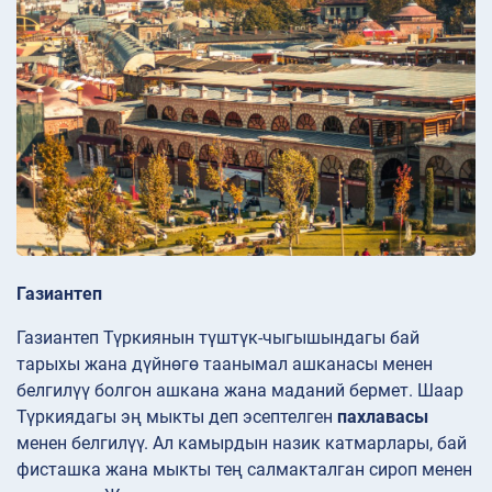
Газиантеп
Газиантеп Түркиянын түштүк-чыгышындагы бай
тарыхы жана дүйнөгө таанымал ашканасы менен
белгилүү болгон ашкана жана маданий бермет. Шаар
Түркиядагы эң мыкты деп эсептелген
пахлавасы
менен белгилүү. Ал камырдын назик катмарлары, бай
фисташка жана мыкты тең салмакталган сироп менен