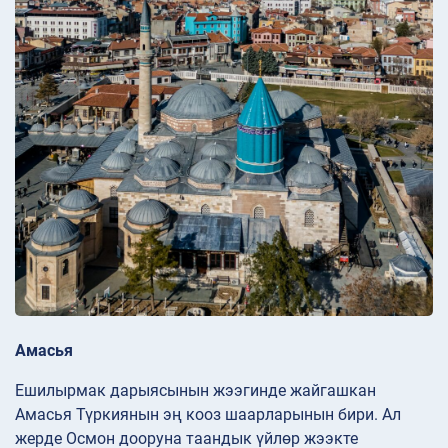
Амасья
Ешилырмак дарыясынын жээгинде жайгашкан
Амасья Түркиянын эң кооз шаарларынын бири. Ал
жерде Осмон дооруна таандык үйлөр жээкте