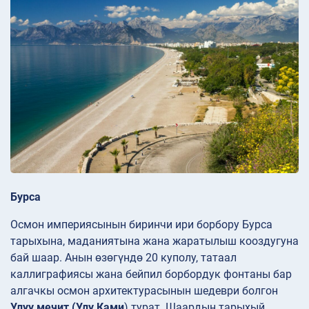
Бурса
Осмон империясынын биринчи ири борбору Бурса
тарыхына, маданиятына жана жаратылыш кооздугуна
бай шаар. Анын өзөгүндө 20 куполу, татаал
каллиграфиясы жана бейпил борбордук фонтаны бар
алгачкы осмон архитектурасынын шедеври болгон
Улуу мечит (Улу Ками
) турат. Шаардын тарыхый