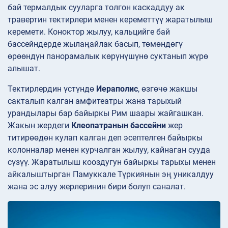
бай термалдык сууларга толгон каскаддуу ак
травертин тектирлери менен кереметтүү жаратылыш
керемети. Коноктор жылуу, кальцийге бай
бассейндерде жылаңайлак басып, төмөндөгү
өрөөндүн панорамалык көрүнүшүнө суктанып жүрө
алышат.
Тектирлердин үстүндө
Иераполис
, өзгөчө жакшы
сакталып калган амфитеатры жана тарыхый
урандылары бар байыркы Рим шаары жайгашкан.
Жакын жердеги
Клеопатранын бассейни
жер
титирөөдөн кулап калган деп эсептелген байыркы
колонналар менен курчалган жылуу, кайнаган сууда
сүзүү. Жаратылыш кооздугун байыркы тарыхы менен
айкалыштырган Памуккале Түркиянын эң уникалдуу
жана эс алуу жерлеринин бири болуп саналат.