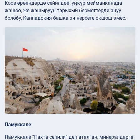
Кооз өрөөндөрдө сейилдөө, үңкүр мейманканада
жашоо, же жашыруун тарыхый берметтерди ачуу
болобу, Каппадокия башка эч нерсеге окшош эмес.
Памуккале
Памуккале “Пахта сепили” деп аталган, минералдарга