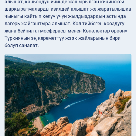
алышат, каньондун ичинде жашырылган кичинекей
шаркыратмаларды изилдей алышат же жаратылышка
чыныгы кайтып келүү үчүн жылдыздардын астында
лагерь жайгаштыра алышат. Кол тийбеген кооздугу
жана бейпил атмосферасы менен Көпөлөктөр өрөөнү
Түркиянын эң кереметтүү жээк жайларынын бири
болуп саналат.