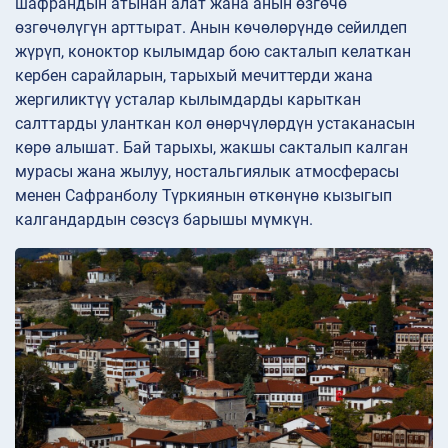
шафрандын атынан алат жана анын өзгөчө
өзгөчөлүгүн арттырат. Анын көчөлөрүндө сейилдеп
жүрүп, коноктор кылымдар бою сакталып келаткан
кербен сарайларын, тарыхый мечиттерди жана
жергиликтүү усталар кылымдарды карыткан
салттарды уланткан кол өнөрчүлөрдүн устаканасын
көрө алышат. Бай тарыхы, жакшы сакталып калган
мурасы жана жылуу, ностальгиялык атмосферасы
менен Сафранболу Түркиянын өткөнүнө кызыгып
калгандардын сөзсүз барышы мүмкүн.