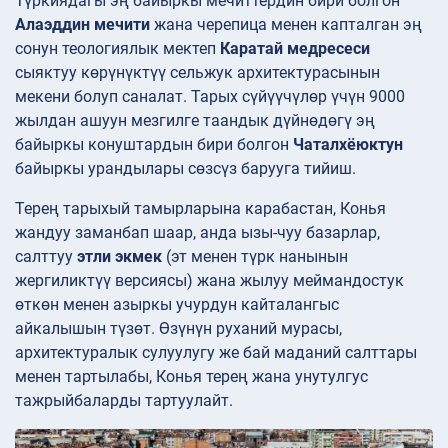
Түркиядагы эң байыркы мечиттердин бири болгон
Алаэддин мечити
жана черепица менен капталган эң
сонун теологиялык мектеп
Каратай медресеси
сыяктуу көрүнүктүү сельжук архитектурасынын
мекени болуп саналат. Тарых сүйүүчүлөр үчүн 9000
жылдан ашуун мезгилге таандык дүйнөдөгү эң
байыркы конуштардын бири болгон
Чаталхёюктун
байыркы урандылары сөзсүз барууга тийиш.
Терең тарыхый тамырларына карабастан, Конья
жандуу заманбап шаар, анда ызы-чуу базарлар,
салттуу
этли экмек
(эт менен түрк нанынын
жергиликтүү версиясы) жана жылуу меймандостук
өткөн менен азыркы учурдун кайталангыс
айкалышын түзөт. Өзүнүн руханий мурасы,
архитектуралык сулуулугу же бай маданий салттары
менен тартылабы, Конья терең жана унутулгус
тажрыйбаларды тартуулайт.