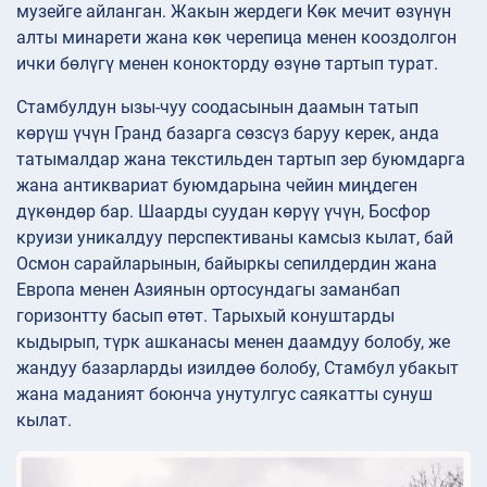
музейге айланган. Жакын жердеги Көк мечит өзүнүн
алты минарети жана көк черепица менен кооздолгон
ички бөлүгү менен конокторду өзүнө тартып турат.
Стамбулдун ызы-чуу соодасынын даамын татып
көрүш үчүн Гранд базарга сөзсүз баруу керек, анда
татымалдар жана текстильден тартып зер буюмдарга
жана антиквариат буюмдарына чейин миңдеген
дүкөндөр бар. Шаарды суудан көрүү үчүн, Босфор
круизи уникалдуу перспективаны камсыз кылат, бай
Осмон сарайларынын, байыркы сепилдердин жана
Европа менен Азиянын ортосундагы заманбап
горизонтту басып өтөт. Тарыхый конуштарды
кыдырып, түрк ашканасы менен даамдуу болобу, же
жандуу базарларды изилдөө болобу, Стамбул убакыт
жана маданият боюнча унутулгус саякатты сунуш
кылат.