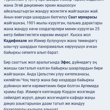
жана Эгей деңизинин эркин жашоосун
айкалыштырган жандуу жээктеги жайгашкан жай.
Анын өзөгүндө шаардын белгилүү
Саат мунарасы
жайгашкан, 1901-жылы курулган, пальма дарактары
жана жандуу көчө соодагерлери менен курулган 25
метр бийиктиктеги көркөм имарат. Кыска жол
Кадифекале
же Измир булуңунун жана төмөндөгү
ызы-чуу шаардын панорамалык көрүнүшүн ачкан
байыркы сепилге алып барат.
Бир сааттык жол аралыгында
Эфес
, дүйнөдөгү эң
жакшы сакталып калган байыркы шаарлардын бири
жайгашкан. Анда Цельстин улуу китепканасы,
килейген Чоң театр жана бир кездерде байыркы
дүйнөнүн жети кереметинин бири болгон Артемида
храмы бар. Измирге келгендер Кордон жээгинде
сейилдеп жүрүп, деңиз жээгиндеги кафеде жаңы
деңиз азыктарынан даам татып же жандуу
базарларды кыдыра алышат.