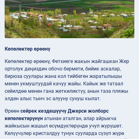
Көпөлөктөр өрөөнү
Көпөлөктөр өрөөнү, Фетхиеге жакын жайгашкан Жер
ортолук деңиздин обочо бермети, бийик аскалар,
бирюза суулары жана кол тийбеген жаратылышы
менен укмуштуудай качуу жайы. Кайык же татаал
сейилдөө менен гана жеткиликтүү, анын таза пляжы
элден алыс тынч эс алууну сунуш кылат.
Өрөөн
сейрек кездешүүчү Джерси жолборс
көпөлөктөрүнүн
атынан аталган, алар айрыкча
жайкысын жашыл өсүмдүктөрүндө учуп жүрүшөт.
Келүүчүлөр кристалдуу тунук сууларда сүзүп жүрө