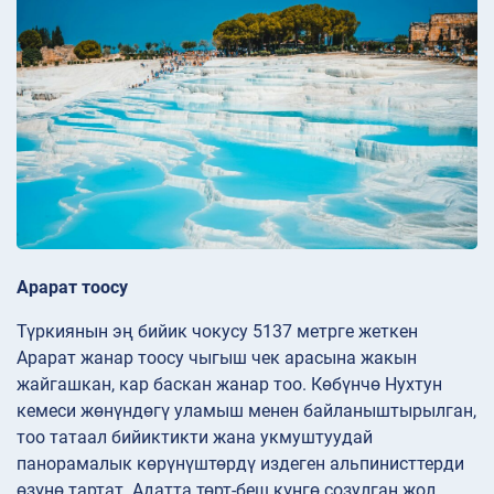
Арарат тоосу
Түркиянын эң бийик чокусу 5137 метрге жеткен
Арарат жанар тоосу чыгыш чек арасына жакын
жайгашкан, кар баскан жанар тоо. Көбүнчө Нухтун
кемеси жөнүндөгү уламыш менен байланыштырылган,
тоо татаал бийиктикти жана укмуштуудай
панорамалык көрүнүштөрдү издеген альпинисттерди
өзүнө тартат. Адатта төрт-беш күнгө созулган жол