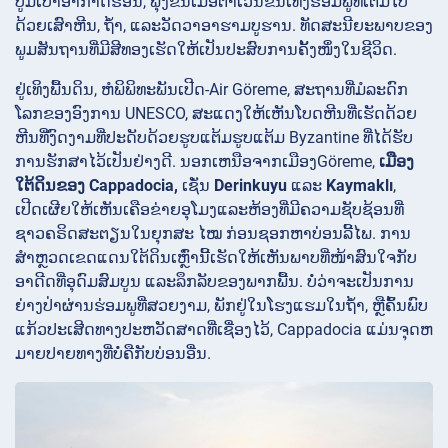
ປູມເປົ້າອາກາດຮ້ອນ,
ພຸ່ງຂຶ້ນເມື່ອຕາເວັນຂຶ້ນເທິງຮ່ອມພູທີ່ເຕັມໄປ
ດ້ວຍເສົາຫີນ, ຖໍ້າ, ແລະວັດວາອາຮາມບູຮານ. ທັດສະນີຍະພາບຂອງ
ພູມສັນຖານທີ່ມີສີທອງເຮັດໃຫ້ເປັນປະສົບການຄັ້ງໜຶ່ງໃນຊີວິດ.
ຢູ່ເທິງພື້ນດິນ, ຫໍພິພິທະພັນເປີດ-Air
Göreme, ສະຖານທີ່ມໍລະດົກ
ໂລກຂອງອົງການ UNESCO, ສະແດງໃຫ້ເຫັນໂບດຫີນທີ່ເຮັດດ້ວຍ
ຫີນທີ່ງົດງາມທີ່ປະດັບດ້ວຍຮູບແຕ້ມຮູບແຕ້ມ Byzantine ທີ່ໄດ້ຮັບ
ການຮັກສາໄວ້ເປັນຢ່າງດີ. ນອກເຫນືອຈາກເມືອງGöreme,
ເມືອງ
ໃຕ້ດິນຂອງ Cappadocia,
ເຊັ່ນ
Derinkuyu
ແລະ
Kaymaklı
,
ເປີດເຜີຍໃຫ້ເຫັນເຄືອຂ່າຍອຸໂມງແລະຫ້ອງທີ່ມີຄວາມຊັບຊ້ອນທີ່
ຊາວຄຣິດສະຕຽນໃນຍຸກສະ ໄໝ ກ່ອນຊອກຫາບ່ອນລີ້ໄພ. ການ
ສຳຫຼວດເຂດແດນໃຕ້ດິນເຫຼົ່ານີ້ເຮັດໃຫ້ເຫັນພາບທີ່ໜ້າສົນໃຈກັບ
ອາດີດທີ່ອຸດົມສົມບູນ ແລະລຶກລັບຂອງພາກພື້ນ. ບໍ່ວ່າຈະເປັນການ
ຍ່າງປ່າຜ່ານຮ່ອມພູທີ່ສວຍງາມ, ພັກຢູ່ໃນໂຮງແຮມໃນຖ້ໍາ, ຫຼືຄົ້ນພົບ
ແກ້ວປະເສີດທາງປະຫວັດສາດທີ່ເຊື່ອງໄວ້, Cappadocia ແມ່ນຈຸດຫ
ມາຍປາຍທາງທີ່ບໍ່ຄືກັບບ່ອນອື່ນ.