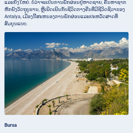
ແລະຍິ່ງໃຫຍ່. ບໍ່ວ່າຈະເປັນການພັກຜ່ອນຢູ່ຫາດຊາຍ, ຄົ້ນຫາຊາກ
ຫັກພັງວັດຖຸບູຮານ, ຫຼືເພີດເພີນກັບຊີວິດກາງຄືນທີ່ມີຊີວິດຊີວາຂອງ
Antalya, ເມືອງນີ້ສະຫນອງການພັກຜ່ອນແລະປະຫວັດສາດທີ່
ສົມບູນແບບ.
Bursa