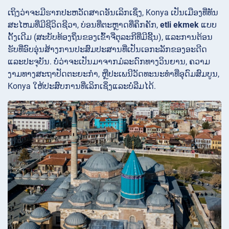
ເຖິງວ່າຈະມີຮາກປະຫວັດສາດອັນເລິກເຊິ່ງ, Konya ເປັນເມືອງທີ່ທັນ
ສະໄຫມທີ່ມີຊີວິດຊີວາ, ບ່ອນທີ່ຕະຫຼາດທີ່ຄຶກຄັກ,
etli ekmek
ແບບ
ດັ້ງເດີມ (ສະບັບທ້ອງຖິ່ນຂອງເຂົ້າຈີ່ຕຸລະກີທີ່ມີຊີ້ນ), ແລະການຕ້ອນ
ຮັບທີ່ອົບອຸ່ນສ້າງການປະສົມປະສານທີ່ເປັນເອກະລັກຂອງອະດີດ
ແລະປະຈຸບັນ. ບໍ່ວ່າຈະເປັນມາຈາກມໍລະດົກທາງວິນຍານ, ຄວາມ
ງາມທາງສະຖາປັດຕະຍະກໍາ, ຫຼືປະເພນີວັດທະນະທໍາທີ່ອຸດົມສົມບູນ,
Konya ໃຫ້ປະສົບການທີ່ເລິກເຊິ່ງແລະບໍ່ລືມໄດ້.