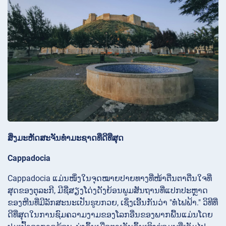
ສິ່ງມະຫັດສະຈັນທໍາມະຊາດທີ່ດີທີ່ສຸດ
Cappadocia
Cappadocia ແມ່ນໜຶ່ງໃນຈຸດໝາຍປາຍທາງທີ່ໜ້າຕື່ນຕາຕື່ນໃຈທີ່
ສຸດຂອງຕຸລະກີ, ມີຊື່ສຽງໂດ່ງດັງຍ້ອນພູມສັນຖານທີ່ແປກປະຫຼາດ
ຂອງຫີນທີ່ມີລັກສະນະເປັນຮູບກວຍ, ເຊິ່ງເອີ້ນກັນວ່າ "ທໍ່ໄຟຟ້າ." ວິທີທີ່
ດີທີ່ສຸດໃນການຊົມຄວາມງາມຂອງໂລກອື່ນຂອງພາກພື້ນແມ່ນໂດຍ