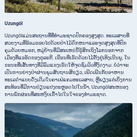
Uzungöl
Uzungölແມ່ນສະຖານທີ່ທີ່ທໍາມະຊາດປົກຄອງສູງສຸດ. ທະເລສາບທີ່
ສວຍງາມທີ່ອ້ອມຮອບໄປດ້ວຍປ່າໄມ້ດົກຫນາແລະຈຸດສູງສຸດທີ່ປົກ
ຄຸມດ້ວຍຫມອກ, ຫມູ່ບ້ານທີ່ມີສະເຫນ່ນີ້ຮູ້ສຶກເຖິງໂລກນອກຈາກ
ເມືອງທີ່ແອອັດຂອງຕຸລະກີ. ເຮືອນທີ່ເຮັດດ້ວຍໄມ້ຕັ້ງຢູ່ເທິງເນີນພູ, ໃນ
ຂະນະທີ່ເສັ້ນທາງທີ່ມີລົມແຮງເຮັດໃຫ້ຈຸດຊົມວິວທີ່ງົດງາມ. ບໍ່ວ່າຈະ
ເປັນການຍ່າງປ່າຜ່ານພູມສັນຖານສີຂຽວ, ເພີດເພີນກັບອາຫານ
ທະເລດໍາແບບດັ້ງເດີມໃນຄາເຟ່ແຄມທະເລສາບ, ຫຼືພຽງແຕ່ເບິ່ງການ
ສະທ້ອນທີ່ມີການປ່ຽນແປງຕະຫຼອດໄປໃນນ້ໍາ, Uzungölສະຫນອງ
ການພັກຜ່ອນທີ່ສະຫງົບເຂົ້າໄປໃນໃຈຂອງທໍາມະຊາດ.