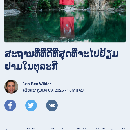
ສະຖານທີ່ທີ່ດີທີ່ສຸດທີ່ຈະໄປຢ້ຽມ
ຢາມໃນຕຸລະກີ
ໂດຍ
Ben Wilder
ເຜີຍແຜ່ ກຸມພາ 09, 2025 • 16m ອ່ານ