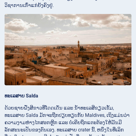
ວິຊາການເກົ່າແກ່ຍັງຄົງຢູ່.
ທະເລສາບ Salda
ດ້ວຍຊາຍຝັ່ງສີຂາວທີ່ໂດດເດັ່ນ ແລະ ນ້ຳທະເລສີຂຽວເຂັ້ມ,
ທະເລສາບ Salda ມັກຈະຖືກປຽບທຽບກັບ Maldives, ເຖິງແມ່ນວ່າ
ຄວາມງາມຫ່າງໄກສອກຫຼີກ ແລະ ບໍ່ເຄີຍຖືກແຕະຕ້ອງໃຫ້ມັນມີ
ລັກສະນະເປັນຂອງຕົນເອງ. ທະເລສາບ crater ນີ້, ຫນຶ່ງໃນທີ່ເລິກ