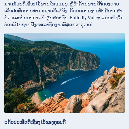
ນາດນ້ອຍທີ່ເຊື່ອງໄວ້ພາຍໃນຮ່ອມພູ, ຫຼືຕັ້ງຄ້າຍພາຍໃຕ້ດວງດາວ
ເພື່ອປະສົບການທໍາມະຊາດທີ່ແທ້ຈິງ. ດ້ວຍຄວາມງາມທີ່ບໍ່ມີການສໍາ
ພັດ ແລະບັນຍາກາດທີ່ງຽບສະຫງົບ, Butterfly Valley ແມ່ນໜຶ່ງໃນ
ບ່ອນລີ້ໄພຊາຍຝັ່ງທະເລທີ່ງົດງາມທີ່ສຸດຂອງຕຸລະກີ.
ແກ້ວປະເສີດທີ່ເຊື່ອງໄວ້ຂອງຕຸລະກີ