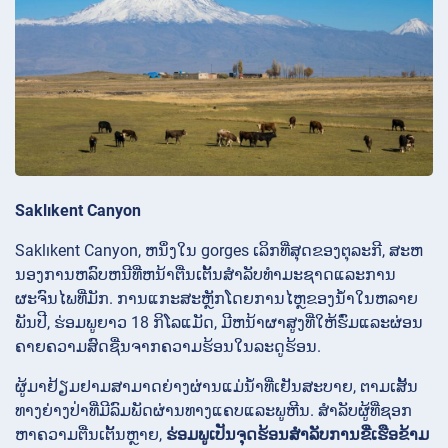
Saklıkent Canyon
Saklıkent Canyon, ຫນຶ່ງໃນ gorges ເລິກທີ່ສຸດຂອງຕຸລະກີ, ສະຫ
ນອງການຫລົບຫນີທີ່ຫນ້າຕື່ນເຕັ້ນສໍາລັບທໍາມະຊາດແລະການ
ຜະຈົນໄພທີ່ມັກ. ການແກະສະຫຼັກໂດຍການໄຫຼຂອງນ້ໍາໃນຫລາຍ
ພັນປີ, ຮ່ອມພູຍາວ 18 ກິໂລແມັດ, ມີຫນ້າຜາສູງທີ່ໃຫ້ຮົ່ມແລະຜ່ອນ
ຄາຍຄວາມສົດຊື່ນຈາກຄວາມຮ້ອນໃນລະດູຮ້ອນ.
ຜູ້​ມາ​ຢ້ຽມ​ຢາມ​ສາ​ມາດ​ຍ່າງ​ຜ່ານ​ແມ່​ນ້ຳ​ທີ່​ເຢັນ​ສະ​ບາຍ, ຕາມ​ເສັ້ນ​
ທາງ​ຍ່າງ​ປ່າ​ທີ່​ມີ​ລົມ​ພັດ​ຜ່ານ​ທາງ​ແຄບ​ແລະ​ພູ​ຫີນ. ສໍາລັບຜູ້ທີ່ຊອກ
ຫາຄວາມຕື່ນເຕັ້ນຫຼາຍ,
ຮ່ອມພູເປັນຈຸດຮ້ອນສໍາລັບການຂີ່ເຮືອຂ້າມ