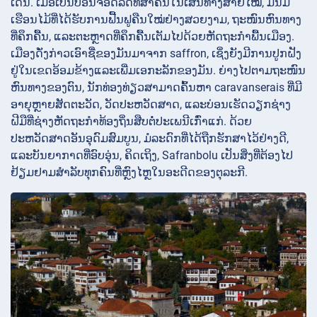
ເດັ່ນ. ​ເມື່ອ​ເປັນ​ບ່ອນ​ຈອດ​ລົດ​ທີ່​ສຳຄັນ​ໃນ​ເສັ້ນທາງ​ສາຍ​ໄໝ, ມັນ​ມີ​
ເຮືອນ​ໄມ້​ທີ່​ໄດ້​ຮັບ​ການ​ຟື້ນ​ຟູ​ຄືນ​ໃໝ່​ຢ່າງ​ສວຍ​ງາມ, ຖະໜົນ​ຫົນທາງ​
ທີ່​ຄຶກຄື້ນ, ​ແລະ​ຕະຫຼາດ​ທີ່​ຄຶກຄື້ນ​ເຕັມ​ໄປ​ດ້ວຍ​ຫັດຖະກຳ​ພື້ນ​ເມືອງ.
ເມືອງດັ່ງກ່າວເອົາຊື່ຂອງມັນມາຈາກ saffron, ເຊິ່ງຍັງມີການປູກຝັງ
ຢູ່ໃນເຂດອ້ອມຂ້າງແລະເພີ່ມເອກະລັກຂອງມັນ. ຍ່າງໄປຕາມຖະໜົນ
ຫົນທາງຂອງຕົນ, ນັກທ່ອງທ່ຽວສາມາດຄົ້ນຫາ caravanserais ທີ່ມີ
ອາຍຸຫຼາຍສັດຕະວັດ, ວັດປະຫວັດສາດ, ແລະບ່ອນເຮັດວຽກຊ່າງ
ຝີມືທີ່ຊ່າງຫັດຖະກໍາທ້ອງຖິ່ນສືບຕໍ່ປະເພນີເກົ່າແກ່. ດ້ວຍ
ປະຫວັດສາດອັນອຸດົມສົມບູນ, ມໍລະດົກທີ່ໄດ້ຖືກຮັກສາໄວ້ຢ່າງດີ,
ແລະບັນຍາກາດທີ່ອົບອຸ່ນ, ຄິດເຖິງ, Safranbolu ເປັນສິ່ງທີ່ຕ້ອງໄປ
ຢ້ຽມຢາມສໍາລັບທຸກຄົນທີ່ຫຼົງໄຫຼໃນອະດີດຂອງຕຸລະກີ.