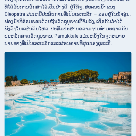
ທີ່ໄດ້ຮັບການຮັກສາໄວ້ເປັນຢ່າງດີ. ຢູ່ໃກ້ໆ, ສະລອຍນໍ້າຂອງ
Cleopatra ສະເຫນີປະສົບການທີ່ເປັນເອກະລັກ – ລອຍຢູ່ໃນນ້ໍາອຸ່ນ,
ຟອງນ້ໍາທີ່ອ້ອມຮອບດ້ວຍຖັນວັດຖຸບູຮານທີ່ຈົມລົງ, ເຊື່ອກັນວ່າໄດ້
ພັງລົງໃນແຜ່ນດິນໄຫວ. ປະສົມປະສານຄວາມງາມທໍາມະຊາດກັບ
ປະຫວັດສາດວັດຖຸບູຮານ, Pamukkale ແມ່ນຫນຶ່ງໃນຈຸດຫມາຍ
ປາຍທາງທີ່ເປັນເອກະລັກແລະຜ່ອນຄາຍທີ່ສຸດຂອງຕຸລະກີ.