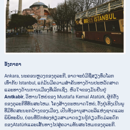
ອັງກາຣາ
Ankara, ນະຄອນຫຼວງຂອງຕຸລະກີ, ອາດຈະບໍ່ມີຊື່ສຽງທົ່ວໂລກ
ເທົ່າກັບ Istanbul, ແຕ່ມັນມີຄວາມສໍາຄັນທາງດ້ານປະຫວັດສາດ
ແລະທາງດ້ານການເມືອງທີ່ເລິກເຊິ່ງ. ຫົວໃຈຂອງມັນຢືນຢູ່
Anıtkabir
, ວິຫານໃຫຍ່ຂອງ Mustafa Kemal Atatürk, ຜູ້ກໍ່ຕັ້ງ
ຂອງຕຸລະກີທີ່ທັນສະໄຫມ. ໂຄງສ້າງຂະຫນາດໃຫຍ່, ຕັ້ງຢູ່ເທິງເນີນພູ
ທີ່ມີທັດສະນະກວ້າງຂອງເມືອງ, ເປັນທັງອານຸສາວະລີແຫ່ງຊາດແລະ
ພິພິທະພັນ, ບ່ອນທີ່ນັກທ່ອງທ່ຽວສາມາດຮຽນຮູ້ກ່ຽວກັບມໍລະດົກ
ຂອງAtatürkແລະເສັ້ນທາງໄປສູ່ຄວາມທັນສະໄຫມຂອງຕຸລະກີ.