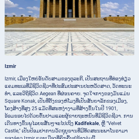
Izmir
Izmir, ເມືອງໃຫຍ່ອັນດັບສາມຂອງຕຸລະກີ, ເປັນສະຖານທີ່ທ່ອງທ່ຽວ
ແຄມທະເລທີ່ມີຊີວິດຊີວາທີ່ປະສົມປະສານປະຫວັດສາດ, ວັດທະນະ
ທໍາ, ແລະວິຖີຊີວິດ Aegean ທີ່ຜ່ອນຄາຍ. ຈຸດໃຈກາງຂອງມັນແມ່ນ
Square
Konak, ເປັນທີ່ຕັ້ງຂອງຫໍໂມງທີ່ເປັນສັນຍາລັກຂອງເມືອງ,
ໂຄງສ້າງທີ່ສູງ 25
ແມັດທີ່ສະຫງ່າງາມທີ່ສ້າງຂຶ້ນໃນປີ 1901,
ອ້ອມຮອບໄປດ້ວຍຕົ້ນປາມແລະຜູ້ຂາຍຖະຫນົນທີ່ມີຊີວິດຊີວາ. ການ
ເດີນທາງຂຶ້ນພູໄລຍະສັ້ນໆຈະໄປເຖິງ
Kadifekale
, ຫຼື "Velvet
Castle," ເປັນປ້ອມປາການວັດຖຸບູຮານທີ່ມີທັດສະນະພາໂນຣາມາ
ຂອງອ່າວ Izmir ແລະເມືອງທີ່ຄຶກຄື້ນຢູ່ຂ້າງລຸ່ມນີ້.