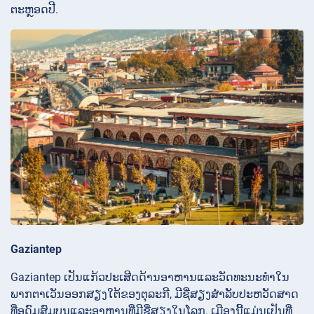
ຕະຫຼອດປີ.
Gaziantep
Gaziantep ເປັນແກ້ວປະເສີດດ້ານອາຫານແລະວັດທະນະທໍາໃນ
ພາກຕາເວັນອອກສຽງໃຕ້ຂອງຕຸລະກີ, ມີຊື່ສຽງສໍາລັບປະຫວັດສາດ
ທີ່ອຸດົມສົມບູນແລະອາຫານທີ່ມີຊື່ສຽງໃນໂລກ. ເມືອງນີ້ແມ່ນເປັນທີ່