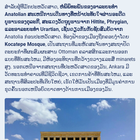
ສໍາລັບຜູ້ທີ່ມັກປະຫວັດສາດ,
ຫໍພິພິທະພັນຂອງອາລະຍະທໍາ
Anatolian ສະເຫນີການເດີນທາງທີ່ຫນ້າປະທັບໃຈຜ່ານອະດີດ
ບູຮານຂອງຕຸລະກີ, ສະແດງວັດຖຸບູຮານຈາກ Hittite, Phrygian,
ແລະອາລະຍະທໍາ Urartian, ເຊັ່ນດຽວກັນກັບຊັບສົມບັດຈາກ
Anatolia ກ່ອນປະຫວັດສາດ. ທ້ອງຟ້າຂອງເມືອງຖືກຄອບງໍາໂດຍ
Kocatepe Mosque
, ເປັນສະຖານທີ່ມະຫັດສະຈັນທາງສະຖາປັດ
ຕະຍະກໍາທີ່ຜະສົມຜະສານ Ottoman ຄລາສສິກແລະການອອກ
ແບບທີ່ທັນສະໄຫມ, ມີຫ້ອງອະທິຖານທີ່ກວ້າງຂວາງແລະສີ່ minarets
ສູງ. ນອກເຫນືອຈາກສະຖານທີ່ປະຫວັດສາດຂອງມັນ, Ankara ມີ
ວັດທະນະທໍາຄາເຟທີ່ມີຊີວິດຊີວາ, ເຂດການຄ້າທີ່ທັນສະໄຫມ, ແລະ
ສະຖານທີ່ສິລະປະທີ່ເຕີບໃຫຍ່, ເຮັດໃຫ້ມັນເປັນເມືອງທີ່ມີມູນຄ່າການ
ຂຸດຄົ້ນນອກເຫນືອບົດບາດທາງດ້ານການເມືອງຂອງມັນ.