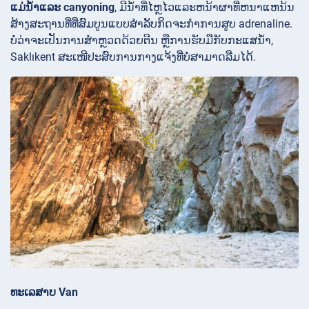
ແມ່ນ້ໍາແລະ
canyoning
, ມີນ້ໍາທີ່ໄຫຼໄວແລະຫນ້າຜາທີ່ຫນາແຫນ້ນ
ສ້າງສະຖານທີ່ທີ່ສົມບູນແບບສໍາລັບກິດຈະກໍາການສູບ adrenaline.
ບໍ່ວ່າຈະເປັນການສຳຫຼວດດ້ວຍຕີນ ຫຼືການຮັບມືກັບກະແສນໍ້າ,
Saklıkent ສະເໜີປະສົບການກາງແຈ້ງທີ່ບໍ່ສາມາດລືມໄດ້.
ທະເລສາບ Van