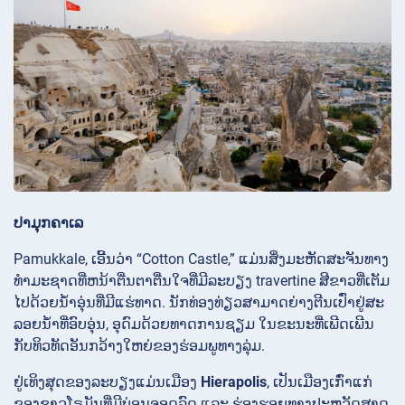
ປາມຸກຄາເລ
Pamukkale, ເອີ້ນວ່າ “Cotton Castle,” ແມ່ນສິ່ງມະຫັດສະຈັນທາງ
ທໍາມະຊາດທີ່ຫນ້າຕື່ນຕາຕື່ນໃຈທີ່ມີລະບຽງ travertine ສີຂາວທີ່ເຕັມ
ໄປດ້ວຍນ້ໍາອຸ່ນທີ່ມີແຮ່ທາດ. ນັກທ່ອງທ່ຽວສາມາດຍ່າງຕີນເປົ່າຢູ່ສະ
ລອຍນ້ຳທີ່ອົບອຸ່ນ, ອຸດົມດ້ວຍທາດການຊຽມ ໃນຂະນະທີ່ເພີດເພີນ
ກັບທິວທັດອັນກວ້າງໃຫຍ່ຂອງຮ່ອມພູທາງລຸ່ມ.
ຢູ່ເທິງສຸດຂອງລະບຽງແມ່ນເມືອງ
Hierapolis
, ເປັນເມືອງເກົ່າແກ່
ຂອງຊາວໂຣມັນທີ່ມີບ່ອນຈອດລົດ ແລະ ຮ່ອງຮອຍທາງປະຫວັດສາດ