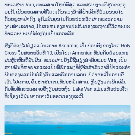
ທະເລສາບ Van, ທະເລສາບໃຫຍ່ທີ່ສຸດ ແລະສວຍງາມທີ່ສຸດຂອງຕຸ
ລະກີ, ເປັນທະເລສາບທີ່ໂດດເດັ່ນຂອງນ້ຳສີຟ້າເລິກທີ່ອ້ອມຮອບໄປ
ດ້ວຍພູຜາປ່າດົງ. ອຸດົມສົມບູນໄປດ້ວຍປະຫວັດສາດແລະຄວາມ
ງາມທໍາມະຊາດ, ມັນສະຫນອງການປະສົມຂອງສະຖານທີ່ວັດທະນະ
ທໍາແລະປະເພນີທ້ອງຖິ່ນເປັນເອກະລັກ.
ສິ່ງທີ່ຕ້ອງໄປທ່ຽວແມ່ນເກາະ
Akdamar, ເປັນບ່ອນຕັ້ງຂອງໂບດ Holy
Cross
ໃນສະຕະວັດທີ 10, ເປັນໂບດ Armenian ທີ່ປະດັບດ້ວຍແກະ
ສະຫຼັກຫີນທີ່ສັບສົນ. ທະເລສາບຍັງມີຊື່ສຽງສໍາລັບແມວ
Van,
ເປັນ
ສາຍພັນທີ່ຫາຍາກແລະເປັນທີ່ຮັກແພງທີ່ຮູ້ຈັກສໍາລັບຕາສີຟ້າແລະອໍາ
ພັນຂອງພວກມັນບໍ່ກົງກັນແລະຮັກການລອຍ. ບໍ່ວ່າຈະເປັນການຂີ່
ເຮືອໄປເກາະ, ຄົ້ນຫາສະຖານທີ່ປະຫວັດສາດ, ຫຼືພຽງແຕ່ເພີດເພີນ
ກັບທິວທັດທະເລສາບທີ່ງຽບສະຫງົບ, Lake Van ແມ່ນແກ້ວປະເສີດ
ທີ່ເຊື່ອງໄວ້ໃນພາກຕາເວັນອອກຂອງຕຸລະກີ.