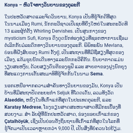
Konya – ຫົວໃຈທາງວິນຍານຂອງຕຸລະກີ
ໃນປະຫວັດສາດແລະຈິດວິນຍານ, Konya ເປັນທີ່ຮູ້ຈັກດີທີ່ສຸດ
ໃນນາມເມືອງ Rumi, ນັກກະວີຊາວເປີເຊຍທີ່ຍິ່ງໃຫຍ່ໃນສະຕະວັດທີ
13 ແລະຜູ້ກໍ່ຕັ້ງ Whirling Dervishes. ເປັນສູນກາງຂອງ
mysticism Sufi, Konya ດຶງດູດນັກທ່ອງທ່ຽວທີ່ຊອກຫາການເຊື່ອມ
ຕໍ່ເລິກກັບມໍລະດົກທາງວິນຍານຂອງຕຸລະກີ. ພິພິທະພັນ
Mevlana,
ບ່ອນທີ່ຝັງສົບຂອງ Rumi ຕັ້ງຢູ່, ເປັນສະຖານທີ່ທີ່ມີຊື່ສຽງທີ່ສຸດຂອງ
ເມືອງ, ແຕ້ມຮູບນັກເດີນທາງແລະນັກກະວີຄືກັນ. ບັນຍາກາດແມ່ນ
ງຽບສະຫງົບ, ດ້ວຍສຽງດົນຕີຂອງຊູຟີ ແລະ ສາຍຕາຂອງຝູງນົກຍຸງ
ທີ່ສະແດງການເຕັ້ນສະມາທິທີ່ຮູ້ຈັກກັນໃນນາມ
Sema
.
ນອກເຫນືອຈາກຄວາມສໍາຄັນທາງວິນຍານຂອງມັນ, Konya ເປັນ
ບ້ານທີ່ມີສະຖາປັດຕະຍະກໍາ Seljuk ທີ່ໂດດເດັ່ນ, ລວມທັງວັດ
Alaeddin,
ຫນຶ່ງໃນທີ່ເກົ່າແກ່ທີ່ສຸດໃນປະເທດຕຸລະກີ, ແລະ
Karatay Medrese
, ໂຮງຮຽນສາດສະຫນາສາດທີ່ມີກະເບື້ອງທີ່
ສວຍງາມ. ສຳ ລັບຜູ້ທີ່ຮັກປະຫວັດສາດ, ຮ່ອງຮອຍເກົ່າແກ່ຂອງ
Çatalhöyük
, ເຊິ່ງເປັນບ່ອນຕັ້ງຖິ່ນຖານທີ່ເກົ່າແກ່ທີ່ສຸດໃນໂລກທີ່
ຮູ້ຈັກມາເປັນເວລາຫຼາຍກວ່າ 9,000 ປີ, ເປັນສິ່ງທີ່ບໍ່ຄວນໄປຢ້ຽມ.