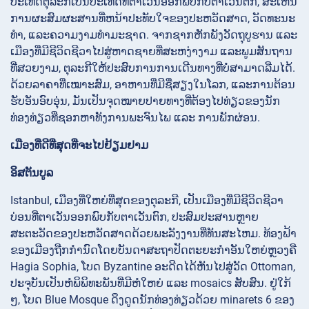
ປະເທດຕຸລະກີເປັນປະເທດທີ່ຕາເວັນອອກພົບກັບຕາເວັນຕົກ, ສະເຫນີ
ການຜະສົມຜະສານທີ່ຫນ້າປະທັບໃຈຂອງປະຫວັດສາດ, ວັດທະນະ
ທໍາ, ແລະຄວາມງາມທໍາມະຊາດ. ຈາກຊາກຫັກພັງວັດຖຸບູຮານ ແລະ
ເມືອງທີ່ມີຊີວິດຊີວາໄປສູ່ຫາດຊາຍທີ່ສະຫງ່າງາມ ແລະພູມສັນຖານ
ທີ່ສວຍງາມ, ຕຸລະກີໃຫ້ປະສົບການການເດີນທາງທີ່ບໍ່ສາມາດລືມໄດ້.
ດ້ວຍລາຄາທີ່ເໝາະສົມ, ອາຫານທີ່ມີຊື່ສຽງໃນໂລກ, ແລະການຕ້ອນ
ຮັບອັນອົບອຸ່ນ, ມັນເປັນຈຸດໝາຍປາຍທາງທີ່ຕ້ອງໄປທ່ຽວຂອງນັກ
ທ່ອງທ່ຽວທີ່ຊອກຫາທັງການພະຈົນໄພ ແລະ ການພັກຜ່ອນ.
ເມືອງທີ່ດີທີ່ສຸດທີ່ຈະໄປຢ້ຽມຢາມ
ອິສຕັນບູລ
Istanbul, ເມືອງທີ່ໃຫຍ່ທີ່ສຸດຂອງຕຸລະກີ, ເປັນເມືອງທີ່ມີຊີວິດຊີວາ
ບ່ອນທີ່ຕາເວັນອອກພົບກັບຕາເວັນຕົກ, ປະສົມປະສານຫຼາຍ
ສະຕະວັດຂອງປະຫວັດສາດດ້ວຍພະລັງງານທີ່ທັນສະໄຫມ. ທ້ອງຟ້າ
ຂອງເມືອງຖືກກຳນົດໂດຍບັນດາສະຖາປັດຕະຍະກຳອັນໃຫຍ່ຫຼວງຄື
Hagia Sophia, ໂບດ Byzantine ອະດີດໄດ້ຫັນໄປສູ່ວັດ Ottoman,
ປະຈຸບັນເປັນຫໍພິພິທະພັນທີ່ມີຫໍໃຫຍ່ ແລະ mosaics ສັບສົນ. ຢູ່ໃກ້
ໆ, ໂບດ Blue Mosque ດຶງດູດນັກທ່ອງທ່ຽວດ້ວຍ minarets 6 ຂອງ