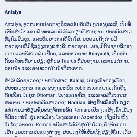
Antalya
Antalya, ຈຸດຫມາຍປາຍທາງລີສອດອັນດັບຕົ້ນໆຂອງຕຸລະກີ, ເປັນທີ່
ຮູ້ຈັກສໍາລັບແຄມຝັ່ງທະເລເມດິເຕີເລນຽນທີ່ສວຍງາມ, ປະຫວັດສາດ
ທີ່ອຸດົມສົມບູນ, ແລະບັນຍາກາດທີ່ສົດໃສ. ນະຄອນດັ່ງກ່າວມີ
ຫາດຊາຍທີ່ມີຊື່ສຽງສອງແຫ່ງຄື: ຫາດຊາຍ
Lara, ມີດິນຊາຍສີທອງ
ອ່ອນ ແລະຣີສອດຟຸ່ມເຟືອຍ, ແລະຫາດຊາຍ
Konyaaltı,
ເປັນຫີນ
ກ້ອນໃຫຍ່ທີ່ຍາວຢຽດຢູ່ກັບພູ Taurus ທີ່ສວຍງາມ, ເໝາະແກ່ການ
ລອຍນ້ຳ ແລະ ອາບແດດໃນນ້ຳທີ່ສະອາດ.
ສໍາລັບລົດຊາດຂອງປະຫວັດສາດ,
Kaleiçi
, ເມືອງເກົ່າຂອງເມືອງ,
ສະຫນອງການ maze ຂອງຖະຫນົນ cobblestone ແຖວເກັດທີ່ຢູ່
ກັບເຮືອນໃນຍຸກ Ottoman, ໂຮງແຮມບູຕິກ, ແລະຄາເຟທີ່ສະດວກ
ສະບາຍ. ປະຕູປະຫວັດສາດຂອງ
Hadrian, ສ້າງຂຶ້ນເພື່ອເປັນກຽດ
ແກ່ການມາຢ້ຽມຊົມຂອງຈັກກະພັດ
Roman, ເປັນຈຸດເສັງເຂົ້າເມືອງ
ທີ່ມີສະເໜ່ນີ້. ຢູ່ນອກເມືອງ, ໂຮງລະຄອນ
Aspendos, ເຊິ່ງເປັນໜຶ່ງ
ໃນໂຮງລະຄອນ Roman ທີ່ຮັກສາໄວ້ດີທີ່ສຸດໃນໂລກ, ຍັງຈັດຄອນ
ເສີດ ແລະການສະແດງຕ່າງໆ, ສະແດງໃຫ້ເຫັນເຖິງສຽງທີ່ໂດດເດັ່ນ