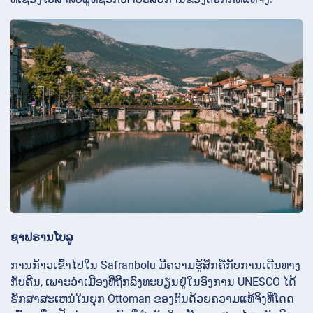
ຊາຟຣານໂບລູ
ການກ້າວເຂົ້າໄປໃນ Safranbolu ມີຄວາມຮູ້ສຶກຄືກັບການເດີນທາງ
ກັບຄືນ, ເພາະວ່າເມືອງທີ່ຖືກລົງທະບຽນຢູ່ໃນອົງການ UNESCO ໄດ້
ຮັກສາສະເຫນ່ໃນຍຸກ Ottoman ຂອງຕົນດ້ວຍຄວາມແທ້ຈິງທີ່ໂດດ