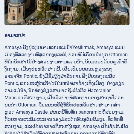
ອາມາສຢາ
Amasya ຕັ້ງຢູ່ລຽບຕາມແຄມແມ່ນ້ໍາYeşilırmak, Amasya ແມ່ນ
ເມືອງທີ່ສວຍງາມທີ່ສຸດຂອງຕຸລະກີ, ບ່ອນທີ່ມີເຮືອນໃນຍຸກ Ottoman
ທີ່ຖືກຮັກສາໄວ້ຢ່າງສວຍງາມຕາມແຄມນ້ໍາ, ອ້ອມຮອບດ້ວຍພູເຂົາທີ່
ງົດງາມ. ເມືອງປະຫວັດສາດນີ້, ເຄີຍເປັນນະຄອນຫຼວງຂອງ
ອານາຈັກ Pontic, ຍັງມີຊື່ສຽງສໍາລັບການຝັງສົບຂອງກະສັດ
Pontic, ແກະສະຫຼັກເຂົ້າໄປໃນຫນ້າຜາຂ້າງເທິງເມືອງ. ຍ່າງລຽບ
ຕາມແມ່ນ້ໍາ, ນັກທ່ອງທ່ຽວສາມາດຊົມທິວທັດ Hazeranlar
Mansion ທີ່ສວຍງາມ, ເປັນຕົວຢ່າງທີ່ສວຍງາມຂອງສະຖາປັດຕະ
ຍະກໍາ Ottoman, ໃນຂະນະທີ່ຜູ້ທີ່ຮັກປະຫວັດສາດສາມາດສໍາ
ຫຼວດ Amasya Castle, ສະເຫນີທິວທັດ panoramic ທີ່ສວຍງາມ.
ດ້ວຍການຜະສົມຜະສານຂອງມໍລະດົກອັນອຸດົມສົມບູນ, ທິວທັດທີ່
ສວຍງາມ, ແລະບັນຍາກາດທີ່ສະຫງົບສຸກ, Amasya ເປັນຊັບສົມບັດ
ທີ່ເຊື່ອງໄວ້ສໍາລັບຜູ້ທີ່ຊອກຫາປະສົບການຂອງຕວກກີທີ່ແທ້ຈິງ.