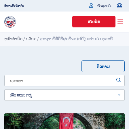
ເຂົ້າສູ່ລະບົບ
ອົງການຂັບຂີ່ສາກົນ
ສະໝັກ
ຫນ້າທໍາອິດ
/
ບລັອກ
/
ສະຖານທີ່ທີ່ດີທີ່ສຸດທີ່ຈະໄປຢ້ຽມຢາມໃນຕຸລະກີ
ຕິດຕາມ