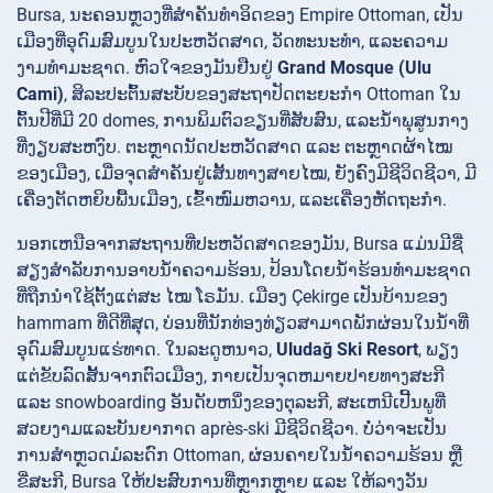
Bursa, ນະຄອນຫຼວງທີ່ສໍາຄັນທໍາອິດຂອງ Empire Ottoman, ເປັນ
ເມືອງທີ່ອຸດົມສົມບູນໃນປະຫວັດສາດ, ວັດທະນະທໍາ, ແລະຄວາມ
ງາມທໍາມະຊາດ. ຫົວໃຈຂອງມັນຢືນຢູ່
Grand Mosque (Ulu
Cami)
, ສິລະປະຕົ້ນສະບັບຂອງສະຖາປັດຕະຍະກໍາ Ottoman ໃນ
ຕົ້ນປີທີ່ມີ 20 domes, ການພິມຕົວຂຽນທີ່ສັບສົນ, ແລະນ້ໍາພຸສູນກາງ
ທີ່ງຽບສະຫງົບ. ຕະຫຼາດນັດປະຫວັດສາດ ແລະ ຕະຫຼາດຜ້າໄໝ
ຂອງເມືອງ, ເມື່ອຈຸດສຳຄັນຢູ່ເສັ້ນທາງສາຍໄໝ, ຍັງຄົງມີຊີວິດຊີວາ, ມີ
ເຄື່ອງຕັດຫຍິບພື້ນເມືອງ, ເຂົ້າໜົມຫວານ, ແລະເຄື່ອງຫັດຖະກຳ.
ນອກເຫນືອຈາກສະຖານທີ່ປະຫວັດສາດຂອງມັນ, Bursa ແມ່ນມີຊື່
ສຽງສໍາລັບການອາບນ້ໍາຄວາມຮ້ອນ,
ປ້ອນໂດຍນ້ໍາຮ້ອນທໍາມະຊາດ
ທີ່ຖືກນໍາໃຊ້ຕັ້ງແຕ່ສະ ໄໝ ໂຣມັນ. ເມືອງ Çekirge ເປັນບ້ານຂອງ
hammam ທີ່ດີທີ່ສຸດ, ບ່ອນທີ່ນັກທ່ອງທ່ຽວສາມາດພັກຜ່ອນໃນນ້ໍາທີ່
ອຸດົມສົມບູນແຮ່ທາດ. ໃນລະດູຫນາວ,
Uludağ Ski Resort
, ພຽງ
ແຕ່ຂັບລົດສັ້ນຈາກຕົວເມືອງ, ກາຍເປັນຈຸດຫມາຍປາຍທາງສະກີ
ແລະ snowboarding ອັນດັບຫນຶ່ງຂອງຕຸລະກີ, ສະເຫນີເປີ້ນພູທີ່
ສວຍງາມແລະບັນຍາກາດ après-ski ມີຊີວິດຊີວາ. ບໍ່ວ່າຈະເປັນ
ການສຳຫຼວດມໍລະດົກ Ottoman, ຜ່ອນຄາຍໃນນ້ຳຄວາມຮ້ອນ ຫຼື
ຂີ່ສະກີ, Bursa ໃຫ້ປະສົບການທີ່ຫຼາກຫຼາຍ ແລະ ໃຫ້ລາງວັນ