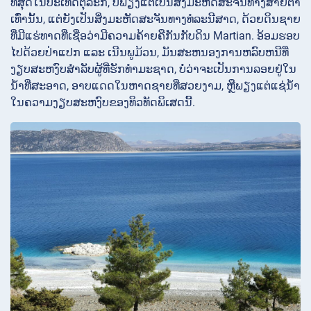
ທີ່ສຸດໃນປະເທດຕຸລະກີ, ບໍ່ພຽງແຕ່ເປັນສິ່ງມະຫັດສະຈັນທາງສາຍຕາ
ເທົ່ານັ້ນ, ແຕ່ຍັງເປັນສິ່ງມະຫັດສະຈັນທາງທໍລະນີສາດ, ດ້ວຍດິນຊາຍ
ທີ່ມີແຮ່ທາດທີ່ເຊື່ອວ່າມີຄວາມຄ້າຍຄືກັນກັບດິນ Martian. ອ້ອມຮອບ
ໄປດ້ວຍປ່າແປກ ແລະ ເນີນພູມ້ວນ, ມັນສະຫນອງການຫລົບຫນີທີ່
ງຽບສະຫງົບສໍາລັບຜູ້ທີ່ຮັກທໍາມະຊາດ, ບໍ່ວ່າຈະເປັນການລອຍຢູ່ໃນ
ນ້ໍາທີ່ສະອາດ, ອາບແດດໃນຫາດຊາຍທີ່ສວຍງາມ, ຫຼືພຽງແຕ່ແຊ່ນ້ໍາ
ໃນຄວາມງຽບສະຫງົບຂອງທິວທັດພິເສດນີ້.