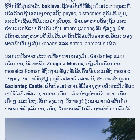
ຮູ້ຈັກດີທີ່ສຸດສໍາລັບ
baklava
, ຖືວ່າເປັນທີ່ດີທີ່ສຸດໃນປະເທດຕຸລະກີ,
ເຮັດດ້ວຍຊັ້ນອ່ອນໆຂອງແປ້ງ phyllo, pistachios ອຸດົມສົມບູນ,
ແລະນ້ໍາເຊື່ອມທີ່ສົມດູນຢ່າງສົມບູນ. ຮ້ານອາຫານທ້ອງຖິ່ນ ແລະ
ຮ້ານເບເກີຣີແບບດັ້ງເດີມເຊັ່ນ: İmam Çağdaş ທີ່ມີຊື່ສຽງ, ໃຫ້
ບໍລິການຂອງຫວານທີ່ເປັນສັນຍາລັກນີ້ພ້ອມກັບອາຫານພິເສດຂອງ
ພາກພື້ນອື່ນໆເຊັ່ນ kebabs ແລະ Antep lahmacun ເຜັດ.
ນອກເຫນືອຈາກສະຖານທີ່ອາຫານຂອງມັນ, Gaziantep ແມ່ນ
ເຮືອນຂອງພິພິທະພັນ
Zeugma Mosaic,
ເຊິ່ງເປັນເຮືອນຂອງ
mosaics Roman ທີ່ງົດງາມທີ່ສຸດທີ່ເຄີຍຄົ້ນພົບ, ລວມທັງ mosaic
"Gypsy Girl" ທີ່ມີຊື່ສຽງ. ຜູ້ຮັກປະຫວັດສາດຍັງສາມາດສໍາຫຼວດ
Gaziantep Castle
, ເປັນປ້ອມປາການທີ່ມີອາຍຸຫຼາຍສັດຕະວັດທີ່ສະ
ເຫນີທິວທັດທີ່ສວຍງາມຂອງເມືອງ. ເມື່ອຍ່າງຜ່ານຮ້ານຂາຍເຄື່ອງ
ເກົ່າໆ ແລະ ໂຮງເຮັດທອງແດງ, ນັກທ່ອງທ່ຽວສາມາດສຳຜັດກັບ
ປະເພນີທີ່ຝັງເລິກຂອງເມືອງ ໃນຂະນະທີ່ໄດ້ລົດຊາດທີ່ບໍ່ອາດລືມໄດ້.