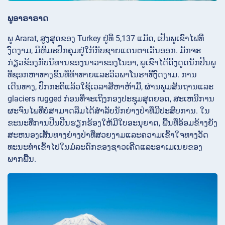
ພູອາຣາຣາດ
ພູ Ararat, ສູງສຸດຂອງ Turkey ຢູ່ທີ່ 5,137 ແມັດ, ເປັນພູເຂົາໄຟທີ່
ງົດງາມ, ມີຫິມະປົກຄຸມຢູ່ໃກ້ກັບຊາຍແດນຕາເວັນອອກ. ມັກຈະ
ກ່ຽວຂ້ອງກັບນິທານຂອງນາວາຂອງໂນອາ, ພູເຂົາໄດ້ດຶງດູດນັກປີນພູ
ທີ່ຊອກຫາທາງຂຶ້ນທີ່ທ້າທາຍແລະວິວພາໂນຣາທີ່ງົດງາມ. ການ
ເດີນທາງ, ປົກກະຕິແລ້ວໃຊ້ເວລາສີ່ຫາຫ້າມື້, ຜ່ານພູມສັນຖານແລະ
glaciers rugged ກ່ອນທີ່ຈະເຖິງກອງປະຊຸມສຸດຍອດ, ສະເຫນີການ
ຜະຈົນໄພທີ່ບໍ່ສາມາດລືມໄດ້ສໍາລັບນັກຍ່າງປ່າທີ່ມີປະສົບການ. ໃນ
ຂະນະທີ່ການປີນປີນຮຽກຮ້ອງໃຫ້ມີໃບອະນຸຍາດ, ພື້ນທີ່ອ້ອມຂ້າງຍັງ
ສະຫນອງເສັ້ນທາງຍ່າງປ່າທີ່ສວຍງາມແລະຄວາມເຂົ້າໃຈທາງວັດ
ທະນະທໍາເຂົ້າໄປໃນມໍລະດົກຂອງຊາວເຄີດແລະອາເມເນຍຂອງ
ພາກພື້ນ.