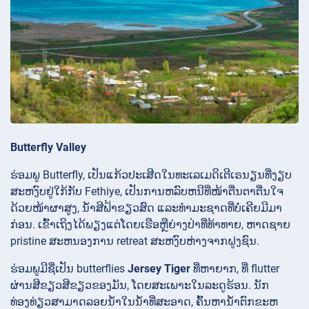
Butterfly Valley
ຮ່ອມພູ Butterfly, ເປັນແກ້ວປະເສີດໃນທະເລເມດິເຕີເຣນຽນທີ່ງຽບ
ສະຫງົບຢູ່ໃກ້ກັບ Fethiye, ເປັນການຫລົບຫນີທີ່ໜ້າຕື່ນຕາຕື່ນໃຈ
ດ້ວຍໜ້າຜາສູງ, ນ້ຳສີຟ້າຂຽວສົດ ແລະທຳມະຊາດທີ່ບໍ່ເຄີຍມີມາ
ກ່ອນ. ເຂົ້າເຖິງໄດ້ພຽງແຕ່ໂດຍເຮືອຫຼືຍ່າງປ່າທີ່ທ້າທາຍ, ຫາດຊາຍ
pristine ສະຫນອງການ retreat ສະຫງົບຫ່າງຈາກຝູງຊົນ.
ຮ່ອມພູມີຊື່ເປັນ butterflies
Jersey Tiger
ທີ່ຫາຍາກ, ທີ່ flutter
ຜ່ານສີຂຽວສີຂຽວຂອງມັນ, ໂດຍສະເພາະໃນລະດູຮ້ອນ. ນັກ
ທ່ອງທ່ຽວສາມາດລອຍນ້ໍາໃນນ້ໍາທີ່ສະອາດ, ຄົ້ນຫານ້ໍາຕົກຂະຫ