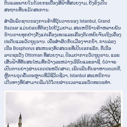
ຕົນແລະພາຍໃນດ້ວຍກະເບື້ອງສີຟ້າທີ່ສວຍງາມ, ຍັງຄົງເປັນ
ສະຖານທີ່ນະມັດສະການ.
ສໍາລັບລົດຊາດຂອງການຄ້າທີ່ວຸ້ນວາຍຂອງ Istanbul, Grand
Bazaar ແມ່ນບ່ອນທີ່ຕ້ອງໄປຢ້ຽມຢາມ, ສະເຫນີຮ້ານຄ້າຫລາຍພັນ
ຮ້ານຂາຍທຸກຢ່າງຕັ້ງແຕ່ເຄື່ອງເທດແລະເຄື່ອງຕັດຫຍິບຈົນເຖິງເຄື່ອງ
ປະດັບແລະວັດຖຸບູຮານ. ເພື່ອສໍາຜັດກັບເມືອງຈາກນ້ໍາ, ການລ່ອງ
ເຮືອ Bosphorus ສະຫນອງທັດສະນະທີ່ເປັນເອກະລັກ, ຂີ່ເຮືອ
ລາດຊະວັງ Ottoman ທີ່ສວຍງາມ, ປ້ອມປາການວັດຖຸບູຮານ, ແລະ
ເສັ້ນຟ້າທີ່ທັນສະໄຫມທີ່ກວ້າງລະຫວ່າງເອີຣົບແລະອາຊີ. ບໍ່ວ່າຈະ
ເປັນການຍ່າງຜ່ານເຂດປະຫວັດສາດ, ເພີດເພີນກັບອາຫານຕວກກີ,
ຫຼືການຂຸດຄົ້ນຕະຫຼາດທີ່ມີຊີວິດຊີວາ, Istanbul ສະເຫນີການ
ເດີນທາງທີ່ບໍ່ສາມາດລືມໄດ້ໂດຍຜ່ານເວລາແລະວັດທະນະທໍາ.