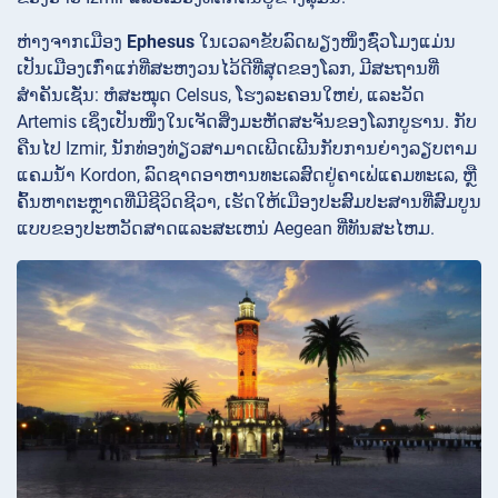
ຫ່າງຈາກເມືອງ
Ephesus
ໃນເວລາຂັບລົດພຽງໜຶ່ງຊົ່ວໂມງແມ່ນ
ເປັນເມືອງເກົ່າແກ່ທີ່ສະຫງວນໄວ້ດີທີ່ສຸດຂອງໂລກ, ມີສະຖານທີ່
ສຳຄັນເຊັ່ນ: ຫໍສະໝຸດ Celsus, ໂຮງລະຄອນໃຫຍ່, ແລະວັດ
Artemis ເຊິ່ງເປັນໜຶ່ງໃນເຈັດສິ່ງມະຫັດສະຈັນຂອງໂລກບູຮານ. ກັບ
ຄືນໄປ Izmir, ນັກທ່ອງທ່ຽວສາມາດເພີດເພີນກັບການຍ່າງລຽບຕາມ
ແຄມນ້ໍາ Kordon, ລົດຊາດອາຫານທະເລສົດຢູ່ຄາເຟ່ແຄມທະເລ, ຫຼື
ຄົ້ນຫາຕະຫຼາດທີ່ມີຊີວິດຊີວາ, ເຮັດໃຫ້ເມືອງປະສົມປະສານທີ່ສົມບູນ
ແບບຂອງປະຫວັດສາດແລະສະເຫນ່ Aegean ທີ່ທັນສະໄຫມ.