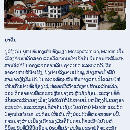
ມາດິນ
ຢູ່ເທິງເນີນພູຫີນທີ່ມອງເຫັນທົ່ງພຽງ Mesopotamian, Mardin ເປັນ
ເມືອງທີ່ປະຫວັດສາດ ແລະວັດທະນະທໍາເຂົ້າກັນໃນການຜະສົມຜະ
ສານອິດທິພົນຂອງແຂກອາຫລັບ, ຊາວເຄີດ ແລະຕວກກີ. ຕຶກ
ອາຄານຫີນສີນ້ຳເຜິ້ງ, ຢັ່ງຢາຍລົງຕາມເນີນພູ, ສ້າງສາຍຟ້າທີ່ບໍ່
ສາມາດຫຼົງລືມໄດ້, ໃນຂະນະທີ່ຖະໜົນຫົນທາງແຄບເປີດເຜີຍໃຫ້
ເຫັນເດີ່ນບ້ານທີ່ເຊື່ອງໄວ້, ຫໍຄອຍທີ່ເກົ່າແກ່ຫຼາຍສັດຕະວັດແລ້ວ,
ແລະ ຕຶກອາຄານທີ່ແກະສະຫຼັກຢ່າງສະຫຼັບຊັບຊ້ອນ. ສະຖານທີ່ທີ່
ເປັນເອກະລັກຂອງເມືອງໄດ້ເຮັດໃຫ້ມັນກາຍເປັນຫມໍ້ຫຸງຕົ້ມຂອງອາ
ລະຍະທໍາ, ແລະສະຖານທີ່ສໍາຄັນເຊັ່ນ: ໂບດໃຫຍ່ Mardin ແລະວັດ
Deyrulzafaran, ສະທ້ອນໃຫ້ເຫັນເຖິງມໍລະດົກທີ່ຫລາກຫລາຍນີ້.
ການຍ່າງຜ່ານເມືອງເກົ່າຂອງມັນຄືກັບການກ້າວເຂົ້າໄປໃນຫໍ
ພິພິທະພັນທີ່ມີຊີວິດຊີວາ, ບ່ອນທີ່ສຽງສະທ້ອນຂອງພໍ່ຄ້າແລະນັກ