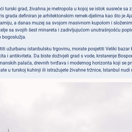
eći turski grad, živahna je metropola u kojoj se istok susreće s
is grada definiran je arhitektonskim remek-djelima kao što je Aj
miju, a danas muzej sa svojom masivnom kupolom i složenim m
telje sa svojih šest minareta i zadivljujućom unutrašnjošću pop
o bogoslužja.
etiti užurbanu istanbulsku trgovinu, morate posjetiti Veliki bazar 
kita i antikviteta. Da biste doživjeli grad s vode, krstarenje Bos
anskih palača, drevnih tvrđava i modernog horizonta koji se pro
ate u turskoj kuhinji ili istražujete živahne tržnice, Istanbul nu