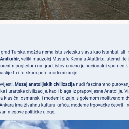
 grad Turske, možda nema istu svjetsku slavu kao Istanbul, ali
Anıtkabir
, veliki mauzolej Mustafe Kemala Atatürka, utemeljite
vorenim pogledom na grad, istovremeno je nacionalni spomenik i
aslijeđu i turskom putu modernizacije.
ovijesti,
Muzej anatolijskih civilizacija
nudi fascinantno putovanje
jske i urartske civilizacije, kao i blaga iz prapovijesne Anatolij
ja klasični osmanski i moderni dizajn, s golemom molitvenom dvo
Ankara ima živahnu kulturu kafića, moderne trgovačke četvrti i 
zvan njegove političke uloge.