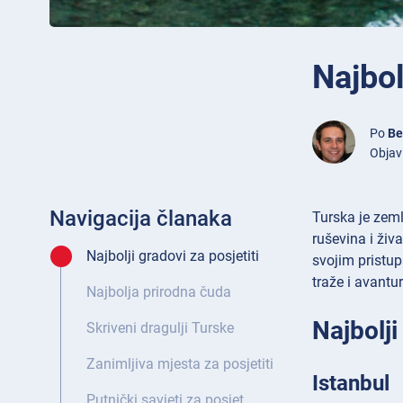
Najbol
Po
Be
Objavl
Navigacija članaka
Turska je zeml
ruševina i živ
Najbolji gradovi za posjetiti
svojim pristup
traže i avantu
Najbolja prirodna čuda
Najbolji
Skriveni dragulji Turske
Zanimljiva mjesta za posjetiti
Istanbul
Putnički savjeti za posjet