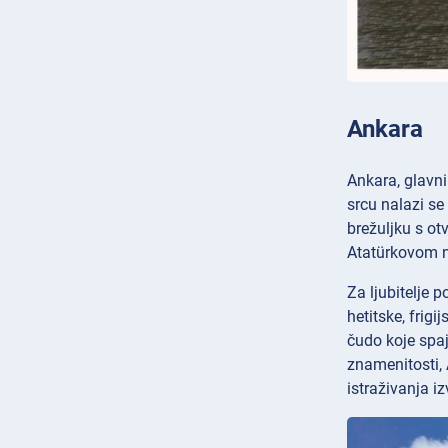
Ankara
Ankara, glavni
srcu nalazi se
brežuljku s ot
Atatürkovom n
Za ljubitelje p
hetitske, frigi
čudo koje spa
znamenitosti, 
istraživanja i