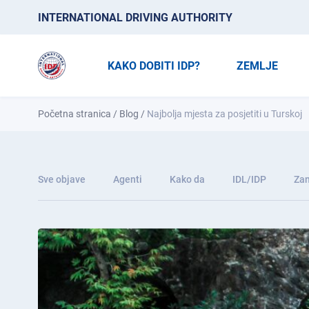
INTERNATIONAL DRIVING AUTHORITY
KAKO DOBITI IDP?
ZEMLJE
Početna stranica
/
Blog
/
Najbolja mjesta za posjetiti u Turskoj
Sve objave
Agenti
Kako da
IDL/IDP
Zan