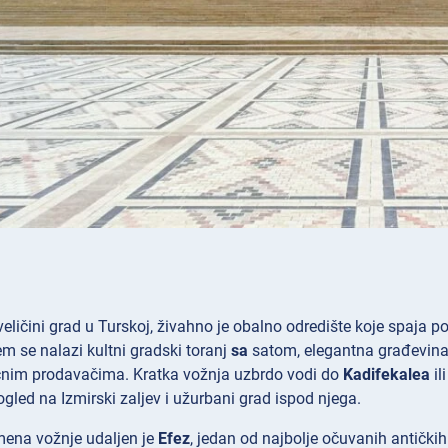
 veličini grad u Turskoj, živahno je obalno odredište koje spaja povi
m se nalazi kultni gradski toranj
sa
satom, elegantna građevin
ičnim prodavačima. Kratka vožnja uzbrdo vodi do
Kadifekalea
il
led na Izmirski zaljev i užurbani grad ispod njega.
ena vožnje udaljen je
Efez
, jedan od najbolje očuvanih antički