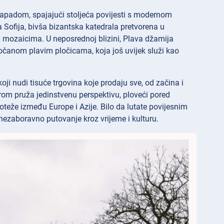
a zapadom, spajajući stoljeća povijesti s modernom
a Sofija, bivša bizantska katedrala pretvorena u
ozaicima. U neposrednoj blizini, Plava džamija
ločanom plavim pločicama, koja još uvijek služi kao
koji nudi tisuće trgovina koje prodaju sve, od začina i
porom pruža jedinstvenu perspektivu, ploveći pored
teže između Europe i Azije. Bilo da lutate povijesnim
di nezaboravno putovanje kroz vrijeme i kulturu.