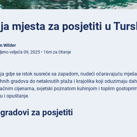
ja mjesta za posjetiti u Turs
n Wilder
jeno veljača 09, 2025 • 16m za čitanje
ja gdje se istok susreće sa zapadom, nudeći očaravajuću mješavin
ahnih gradova do netaknutih plaža i krajolika koji oduzimaju d
ačnim cijenama, svjetski poznatom kuhinjom i toplim gostoprimst
ru i opuštanje.
 gradovi za posjetiti