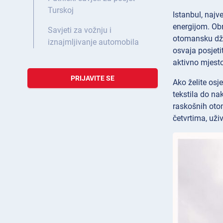
Turskoj
Istanbul, najv
energijom. Obr
Savjeti za vožnju i
otomansku dža
iznajmljivanje automobila
osvaja posjeti
aktivno mjest
PRIJAVITE SE
Ako želite osj
tekstila do na
raskošnih otom
četvrtima, uživ