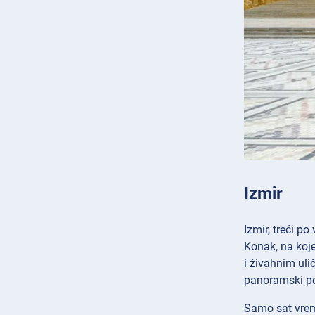
Izmir
Izmir, treći po
Konak, na koje
i živahnim ul
panoramski pog
Samo sat vrem