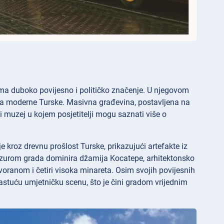
 ima duboko povijesno i političko značenje. U njegovom
lja moderne Turske. Masivna građevina, postavljena na
 muzej u kojem posjetitelji mogu saznati više o
 kroz drevnu prošlost Turske, prikazujući artefakte iz
e. Vizurom grada dominira džamija
Kocatepe, arhitektonsko
ranom i četiri visoka minareta. Osim svojih povijesnih
rastuću umjetničku scenu, što je čini gradom vrijednim