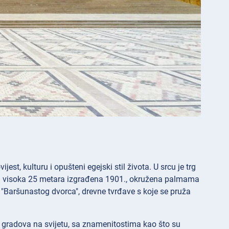
jest, kulturu i opušteni egejski stil života. U srcu je trg
a visoka 25 metara izgrađena 1901., okružena palmama
i "Baršunastog dvorca", drevne tvrđave s koje se pruža
h gradova na svijetu, sa znamenitostima kao što su