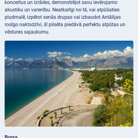
koncertus un izrādes, demonstrējot savu ievērojamo
akustiku un varenību. Neatkarīgi no tā, vai atpūšaties
pludmalē, izpētot senās drupas vai izbaudot Antālijas
rosīgo naktsdzīvi, šī pilsēta piedāvā perfektu atpūtas un
vēstures sajaukumu.
Bursa