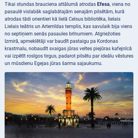
Tikai stundas brauciena attālumā atrodas
Efesa
, viena no
pasaulē vislabāk saglabātajām senajām pilsētām, kurā
atrodas tādi orientieri kā lielā Celsus bibliotēka, lielais
Lielais teātris un Artemīdas templis, kas savulaik bija viens
no septiņiem senās pasaules brīnumiem. Atgriežoties
Izmirā, apmeklētāji var baudīt pastaigu pa Kordonas
krastmalu, nobaudīt svaigas jūras veltes piejūras kafejnīcā
vai izpētīt rosīgos tirgus, padarot pilsētu par ideālu vēstures
un mūsdienu Egejas jūras šarma sajaukumu.