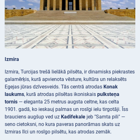
Izmira
Izmira, Turcijas trešā lielākā pilsēta, ir dinamisks piekrastes
galamērķis, kurā apvienota vēsture, kultūra un relaksēts
Egejas jūras dzīvesveids. Tās centrā atrodas
Konak
laukums
, kurā atrodas pilsētas ikoniskais
pulksteņa
tornis
— eleganta 25 metrus augsta celtne, kas celta
1901. gadā, ko ieskauj palmas un rosīgi ielu tirgotāji. Īss
brauciens augšup ved uz
Kadifekale
jeb "Samta pili" —
seno cietoksni, no kura paveras panorāmas skats uz
Izmiras līci un rosīgo pilsētu, kas atrodas zemāk.