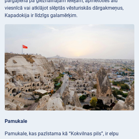
pārgājienā pa gleznainajām ielejām, apmetoties alu
viesnīcā vai atklājot slēptās vēsturiskās dārgakmeņus,
Kapadokija ir līdzīgs galamērķim.
Pamukale
Pamukale, kas pazīstama kā “Kokvilnas pils”, ir elpu