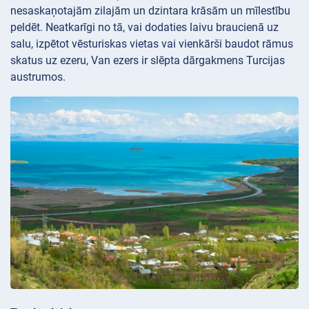
nesaskaņotajām zilajām un dzintara krāsām un mīlestību
peldēt. Neatkarīgi no tā, vai dodaties laivu braucienā uz
salu, izpētot vēsturiskas vietas vai vienkārši baudot rāmus
skatus uz ezeru, Van ezers ir slēpta dārgakmens Turcijas
austrumos.