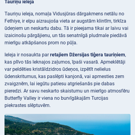
Tauriņu ieleja
Tauriņu ieleja, nomaļa Vidusjūras dārgakmens netālu no
Fethiye, ir elpu aizraujoša vieta ar augstām klintīm, tirkīza
ūdeņiem un neskartu dabu. Tā ir pieejama tikai ar laivu vai
izaicinošu pārgājienu, un tās senatnīgā pludmale piedāvā
mierīgu atkāpšanos prom no pūļa.
Ieleja ir nosaukta par
retajiem Džersijas tīģera tauriņiem
,
kas plīvo tās leknajos zaļumos, īpaši vasarā. Apmeklētāji
var peldēties kristāldzidros ūdeņos, izpētīt nelielus
ūdenskritumus, kas paslēpti kanjonā, vai apmesties zem
zvaigznēm, lai iegūtu patiesu atgriešanās pie dabas
pieredzi. Ar savu neskarto skaistumu un mierīgo atmosfēru
Butterfly Valley ir viena no burvīgākajām Turcijas
piekrastes slēptuvēm.