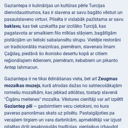
Gaziantepa ir kulinārijas un kultūras pērle Turcijas
dienvidaustrumos, kas ir slavena ar savu bagāto vēsturi un
pasaulslaveno virtuvi. Pilsēta ir vislabāk pazīstama ar savu
baklavu
, kas tiek uzskatīta par izcilāko Turcijā, kas
pagatavota ar smalkiem filo mīklas slāņiem, bagātīgām
pistācijām un lieliski sabalansētu sīrupu. Vietējie restorāni
un tradicionālās maiznīcas, piemēram, slavenais İmam
Çağdaş, piedāvā šo ikonisko desertu kopā ar citiem
reģionālajiem ēdieniem, piemēram, kebabiem un pikanto
Antep lahmacun.
Gaziantepa ir ne tikai ēdināšanas vieta, bet arī
Zeugmas
mozaīkas muzejs
, kurā atrodas dažas no satriecošākajām
romiešu mozaīkām, kas jebkad atklātas, tostarp slavenā
"Čigānu meitenes" mozaīka. Vēstures cienītāji var arī izpētīt
Gaziantep pili
— gadsimtiem vecu cietoksni, no kura
paveras panorāmas skats uz pilsētu. Pastaigājoties pa
vecajiem tirgiem un vara darbnīcām, apmeklētāji var izjust
pilsētas dziļi iesakņojušās tradīcijas, vienlaikus izbaudot