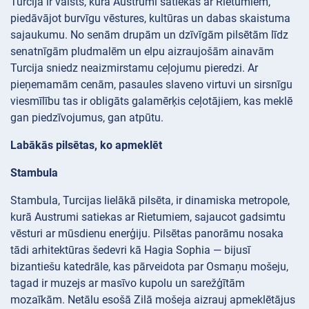
Turcija ir valsts, kurā Austrumi satiekas ar Rietumiem,
piedāvājot burvīgu vēstures, kultūras un dabas skaistuma
sajaukumu. No senām drupām un dzīvīgām pilsētām līdz
senatnīgām pludmalēm un elpu aizraujošām ainavām
Turcija sniedz neaizmirstamu ceļojumu pieredzi. Ar
pieņemamām cenām, pasaules slaveno virtuvi un sirsnīgu
viesmīlību tas ir obligāts galamērķis ceļotājiem, kas meklē
gan piedzīvojumus, gan atpūtu.
Labākās pilsētas, ko apmeklēt
Stambula
Stambula, Turcijas lielākā pilsēta, ir dinamiska metropole,
kurā Austrumi satiekas ar Rietumiem, sajaucot gadsimtu
vēsturi ar mūsdienu enerģiju. Pilsētas panorāmu nosaka
tādi arhitektūras šedevri kā Hagia Sophia — bijusī
bizantiešu katedrāle, kas pārveidota par Osmaņu mošeju,
tagad ir muzejs ar masīvo kupolu un sarežģītām
mozaīkām. Netālu esošā Zilā mošeja aizrauj apmeklētājus