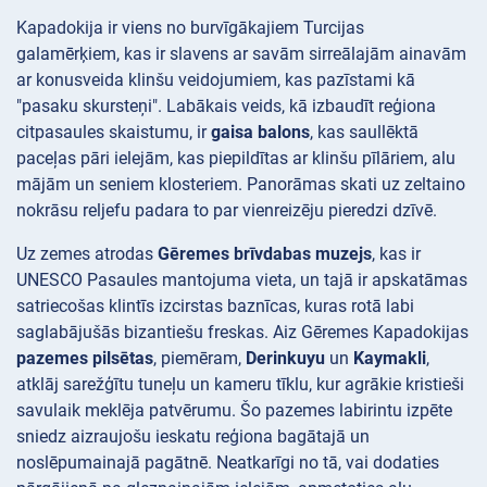
Kapadokija ir viens no burvīgākajiem Turcijas
galamērķiem, kas ir slavens ar savām sirreālajām ainavām
ar konusveida klinšu veidojumiem, kas pazīstami kā
"pasaku skursteņi". Labākais veids, kā izbaudīt reģiona
citpasaules skaistumu, ir
gaisa balons
, kas saullēktā
paceļas pāri ielejām, kas piepildītas ar klinšu pīlāriem, alu
mājām un seniem klosteriem. Panorāmas skati uz zeltaino
nokrāsu reljefu padara to par vienreizēju pieredzi dzīvē.
Uz zemes atrodas
Gēremes brīvdabas muzejs
, kas ir
UNESCO Pasaules mantojuma vieta, un tajā ir apskatāmas
satriecošas klintīs izcirstas baznīcas, kuras rotā labi
saglabājušās bizantiešu freskas. Aiz Gēremes Kapadokijas
pazemes pilsētas
, piemēram,
Derinkuyu
un
Kaymakli
,
atklāj sarežģītu tuneļu un kameru tīklu, kur agrākie kristieši
savulaik meklēja patvērumu. Šo pazemes labirintu izpēte
sniedz aizraujošu ieskatu reģiona bagātajā un
noslēpumainajā pagātnē. Neatkarīgi no tā, vai dodaties