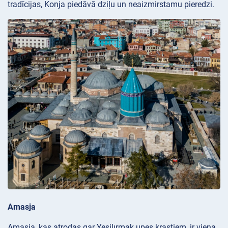
tradīcijas, Konja piedāvā dziļu un neaizmirstamu pieredzi.
Amasja
Amasja, kas atrodas gar Yeşilırmak upes krastiem, ir viena