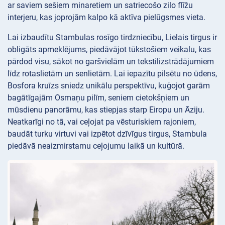
ar saviem sešiem minaretiem un satriecošo zilo flīžu
interjeru, kas joprojām kalpo kā aktīva pielūgsmes vieta.
Lai izbaudītu Stambulas rosīgo tirdzniecību, Lielais tirgus ir
obligāts apmeklējums, piedāvājot tūkstošiem veikalu, kas
pārdod visu, sākot no garšvielām un tekstilizstrādājumiem
līdz rotaslietām un senlietām. Lai iepazītu pilsētu no ūdens,
Bosfora kruīzs sniedz unikālu perspektīvu, kuģojot garām
bagātīgajām Osmaņu pilīm, seniem cietokšņiem un
mūsdienu panorāmu, kas stiepjas starp Eiropu un Āziju.
Neatkarīgi no tā, vai ceļojat pa vēsturiskiem rajoniem,
baudāt turku virtuvi vai izpētot dzīvīgus tirgus, Stambula
piedāvā neaizmirstamu ceļojumu laikā un kultūrā.