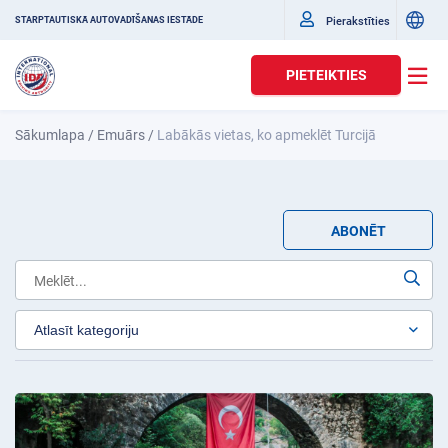
Pierakstīties
STARPTAUTISKĀ AUTOVADĪŠANAS IESTĀDE
PIETEIKTIES
Sākumlapa
/
Emuārs
/
Labākās vietas, ko apmeklēt Turcijā
ABONĒT