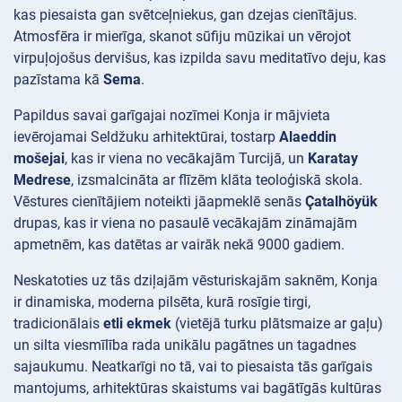
kas piesaista gan svētceļniekus, gan dzejas cienītājus.
Atmosfēra ir mierīga, skanot sūfiju mūzikai un vērojot
virpuļojošus dervišus, kas izpilda savu meditatīvo deju, kas
pazīstama kā
Sema
.
Papildus savai garīgajai nozīmei Konja ir mājvieta
ievērojamai Seldžuku arhitektūrai, tostarp
Alaeddin
mošejai
, kas ir viena no vecākajām Turcijā, un
Karatay
Medrese
, izsmalcināta ar flīzēm klāta teoloģiskā skola.
Vēstures cienītājiem noteikti jāapmeklē senās
Çatalhöyük
drupas, kas ir viena no pasaulē vecākajām zināmajām
apmetnēm, kas datētas ar vairāk nekā 9000 gadiem.
Neskatoties uz tās dziļajām vēsturiskajām saknēm, Konja
ir dinamiska, moderna pilsēta, kurā rosīgie tirgi,
tradicionālais
etli ekmek
(vietējā turku plātsmaize ar gaļu)
un silta viesmīlība rada unikālu pagātnes un tagadnes
sajaukumu. Neatkarīgi no tā, vai to piesaista tās garīgais
mantojums, arhitektūras skaistums vai bagātīgās kultūras