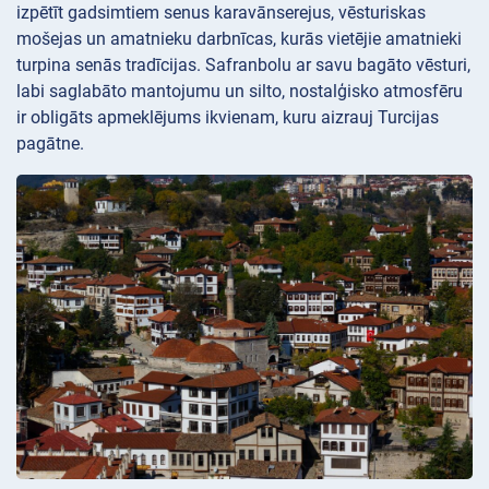
izpētīt gadsimtiem senus karavānserejus, vēsturiskas
mošejas un amatnieku darbnīcas, kurās vietējie amatnieki
turpina senās tradīcijas. Safranbolu ar savu bagāto vēsturi,
labi saglabāto mantojumu un silto, nostalģisko atmosfēru
ir obligāts apmeklējums ikvienam, kuru aizrauj Turcijas
pagātne.