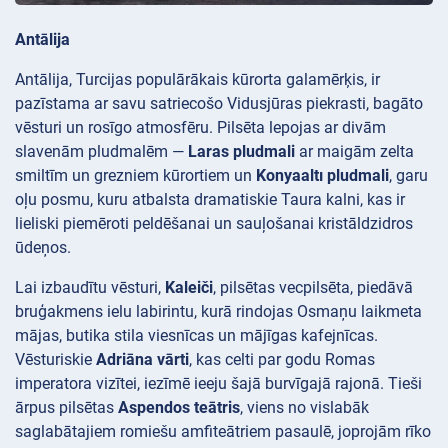
Antālija
Antālija, Turcijas populārākais kūrorta galamērķis, ir
pazīstama ar savu satriecošo Vidusjūras piekrasti, bagāto
vēsturi un rosīgo atmosfēru. Pilsēta lepojas ar divām
slavenām pludmalēm —
Laras pludmali
ar maigām zelta
smiltīm un grezniem kūrortiem un
Konyaaltı pludmali
, garu
oļu posmu, kuru atbalsta dramatiskie Taura kalni, kas ir
lieliski piemēroti peldēšanai un sauļošanai kristāldzidros
ūdeņos.
Lai izbaudītu vēsturi,
Kaleiči
, pilsētas vecpilsēta, piedāvā
bruģakmens ielu labirintu, kurā rindojas Osmaņu laikmeta
mājas, butika stila viesnīcas un mājīgas kafejnīcas.
Vēsturiskie
Adriāna vārti
, kas celti par godu Romas
imperatora vizītei, iezīmē ieeju šajā burvīgajā rajonā. Tieši
ārpus pilsētas
Aspendos teātris
, viens no vislabāk
saglabātajiem romiešu amfiteātriem pasaulē, joprojām rīko