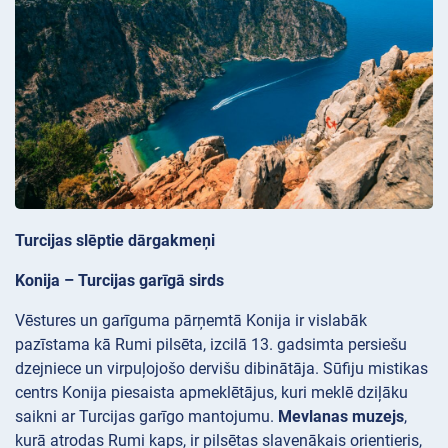
Turcijas slēptie dārgakmeņi
Konija – Turcijas garīgā sirds
Vēstures un garīguma pārņemtā Konija ir vislabāk
pazīstama kā Rumi pilsēta, izcilā 13. gadsimta persiešu
dzejniece un virpuļojošo dervišu dibinātāja. Sūfiju mistikas
centrs Konija piesaista apmeklētājus, kuri meklē dziļāku
saikni ar Turcijas garīgo mantojumu.
Mevlanas muzejs
,
kurā atrodas Rumi kaps, ir pilsētas slavenākais orientieris,