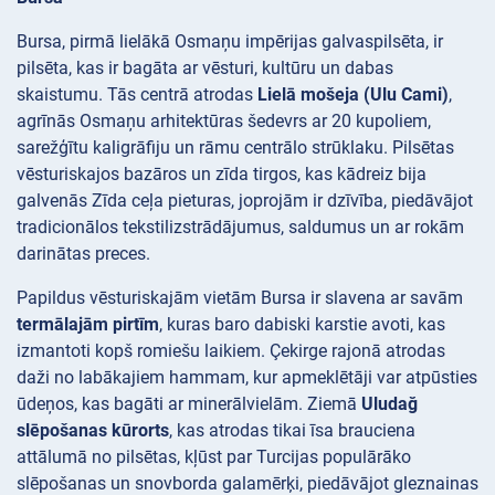
Bursa, pirmā lielākā Osmaņu impērijas galvaspilsēta, ir
pilsēta, kas ir bagāta ar vēsturi, kultūru un dabas
skaistumu. Tās centrā atrodas
Lielā mošeja (Ulu Cami)
,
agrīnās Osmaņu arhitektūras šedevrs ar 20 kupoliem,
sarežģītu kaligrāfiju un rāmu centrālo strūklaku. Pilsētas
vēsturiskajos bazāros un zīda tirgos, kas kādreiz bija
galvenās Zīda ceļa pieturas, joprojām ir dzīvība, piedāvājot
tradicionālos tekstilizstrādājumus, saldumus un ar rokām
darinātas preces.
Papildus vēsturiskajām vietām Bursa ir slavena ar savām
termālajām pirtīm
, kuras baro dabiski karstie avoti, kas
izmantoti kopš romiešu laikiem. Çekirge rajonā atrodas
daži no labākajiem hammam, kur apmeklētāji var atpūsties
ūdeņos, kas bagāti ar minerālvielām. Ziemā
Uludağ
slēpošanas kūrorts
, kas atrodas tikai īsa brauciena
attālumā no pilsētas, kļūst par Turcijas populārāko
slēpošanas un snovborda galamērķi, piedāvājot gleznainas