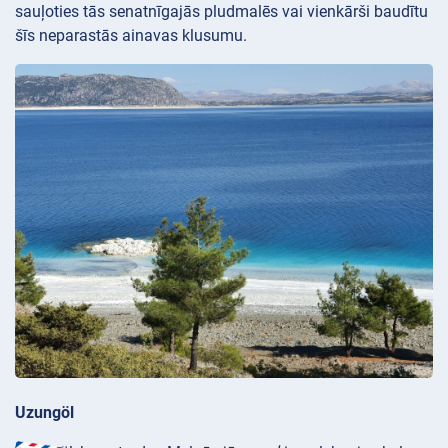
sauļoties tās senatnīgajās pludmalēs vai vienkārši baudītu
šīs neparastās ainavas klusumu.
Uzungöl