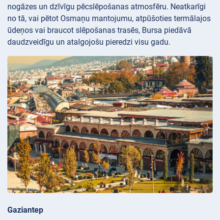
nogāzes un dzīvīgu pēcslēpošanas atmosfēru. Neatkarīgi
no tā, vai pētot Osmaņu mantojumu, atpūšoties termālajos
ūdeņos vai braucot slēpošanas trasēs, Bursa piedāvā
daudzveidīgu un atalgojošu pieredzi visu gadu.
Gaziantep