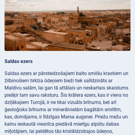
Saldas ezers
Saldas ezers ar pārsteidzošajiem balto smilšu krastiem un
žilbinošiem tirkīza ūdeņiem bieži tiek salīdzināts ar
Maldivu salām, lai gan tā attālais un neskartais skaistums
piešķir tam savu raksturu. Šis krātera ezers, kas ir viens no
dziļākajiem Turcijā, ir ne tikai vizuāls brīnums, bet arī
ģeoloģisks brīnums ar minerālvielām bagātām smiltīm,
kas, domājams, ir līdzīgas Marsa augsnei. Priežu mežu un
kalnu ieskautā viesnīca piedāvā mierīgu atpūtu dabas
mīļotājiem, lai peldētos tās kristāldzidrajos ūdeņos,