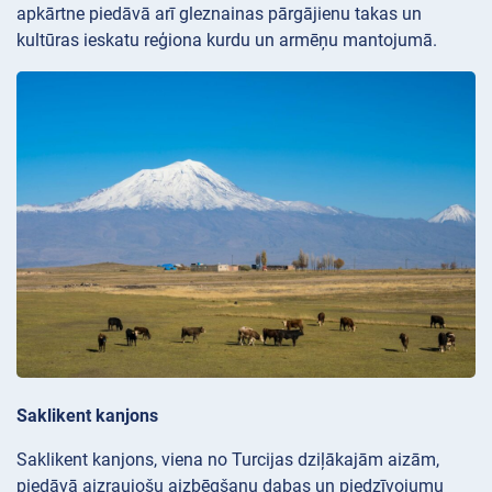
apkārtne piedāvā arī gleznainas pārgājienu takas un
kultūras ieskatu reģiona kurdu un armēņu mantojumā.
Saklikent kanjons
Saklikent kanjons, viena no Turcijas dziļākajām aizām,
piedāvā aizraujošu aizbēgšanu dabas un piedzīvojumu