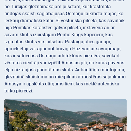
no Turcijas gleznainākajām pilsētām, kur krastmalā
rindojas skaisti saglabājušās Osmaņu laikmeta mājas, ko
ieskauj dramatiski kalni. Šī vēsturiskā pilsēta, kas savulaik
bija Pontikas karalistes galvaspilsēta, ir slavena arī ar
savām klintīs izcirstajām Pontic Kings kapenēm, kas
izgrebtas klintīs virs pilsētas. Pastaigājoties gar upi,
apmeklētāji var apbrīnot burvīgo Hazeranlar savrupmāju,
kas ir satriecošs Osmaņu arhitektūras piemērs, savukārt
vēstures cienītāji var izpētīt Amasjas pili, no kuras paveras
elpu aizraujošs panorāmas skats. Ar bagātīgu mantojuma,
gleznainā skaistuma un mierpilnas atmosfēras sajaukumu
Amasya ir apslēpts dārgums tiem, kas meklē autentisku
turku pieredzi.