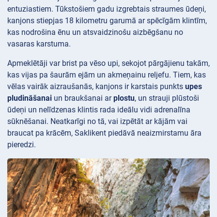
entuziastiem. Tūkstošiem gadu izgrebtais straumes ūdeņi,
kanjons stiepjas 18 kilometru garumā ar spēcīgām klintīm,
kas nodrošina ēnu un atsvaidzinošu aizbēgšanu no
vasaras karstuma.
Apmeklētāji var brist pa vēso upi, sekojot pārgājienu takām,
kas vijas pa šaurām ejām un akmeņainu reljefu. Tiem, kas
vēlas vairāk aizraušanās, kanjons ir karstais punkts
upes
pludināšanai
un braukšanai ar
plostu
, un strauji plūstoši
ūdeņi un nelīdzenas klintis rada ideālu vidi adrenalīna
sūknēšanai. Neatkarīgi no tā, vai izpētāt ar kājām vai
braucat pa krācēm, Saklikent piedāvā neaizmirstamu āra
pieredzi.