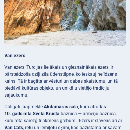
Van ezers
Van ezers, Turcijas lielākais un gleznainākais ezers, ir
pārsteidzoša dziļi zila ūdenstilpne, ko ieskauj nelīdzens
kalns. Tā ir bagāta ar vēsturi un dabas skaistumu, un tā
piedāvā kultūras objektu un unikālu vietējo tradīciju
sajaukumu.
Obligāti jāapmeklē
Akdamaras sala
, kurā atrodas
10. gadsimta Svētā Krusta
baznīca — armēņu baznīca,
kuru rotā sarežģīti akmens grebumi. Ezers ir slavens arī ar
Van Cats
, retu un iemīļotu šķirni, kas pazīstama ar savām