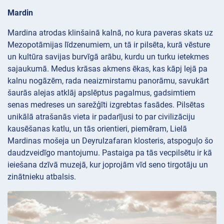
Mardin
Mardina atrodas klinšainā kalnā, no kura paveras skats uz
Mezopotāmijas līdzenumiem, un tā ir pilsēta, kurā vēsture
un kultūra savijas burvīgā arābu, kurdu un turku ietekmes
sajaukumā. Medus krāsas akmens ēkas, kas kāpj lejā pa
kalnu nogāzēm, rada neaizmirstamu panorāmu, savukārt
šaurās alejas atklāj apslēptus pagalmus, gadsimtiem
senas medreses un sarežģīti izgrebtas fasādes. Pilsētas
unikālā atrašanās vieta ir padarījusi to par civilizāciju
kausēšanas katlu, un tās orientieri, piemēram, Lielā
Mardinas mošeja un Deyrulzafaran klosteris, atspoguļo šo
daudzveidīgo mantojumu. Pastaiga pa tās vecpilsētu ir kā
ieiešana dzīvā muzejā, kur joprojām vīd seno tirgotāju un
zinātnieku atbalsis.