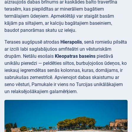
aizraujošs dabas brīnums ar kaskādes balto travertīna
terasēm, kas piepildītas ar minerāliem bagātiem
termālajiem ūdeņiem. Apmeklētāji var staigāt basām
kājām pa siltajiem, ar kalciju bagātajiem baseiniem,
baudot panorāmas skatu uz ieleju.
Terases augšpusē atrodas
Hierapolis
, senā romiešu pilsēta
ar izcili labi saglabājušos amfiteātri un vēsturiskām
drupām. Netālu esošais
Kleopatras baseins
piedāvā
unikālu pieredzi — peldēties siltos, burbuļojošos ūdeņos, ko
ieskauj iegremdētas senās kolonnas, kuras, domājams, ir
sabrukušas zemestrīcē. Apvienojot dabas skaistumu ar
seno vēsturi, Pamukale ir viens no Turcijas unikālākajiem
un relaksējošākajiem galamērķiem.