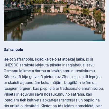
Safranbolu
Ieejot Safranbolu, šķiet, ka ceļojat atpakaļ laikā, jo šī
UNESCO sarakstā iekļautā pilsēta ir saglabājusi savu
Osmaņu laikmeta šarmu ar ievērojamu autentiskumu.
Kādreiz tā bija galvenā pietura uz Zīda ceļa, un tā lepojas
ar skaisti atjaunotām koka mājām, bruģētām ielām un
rosīgiem tirgiem, kas piepildīti ar tradicionālo amatniecību.
Pilsēta ir ieguvusi savu nosaukumu no safrāna, kas
joprojām tiek kultivēts apkārtējās teritorijās un papildina
tās unikālo identitāti. Klīstot pa tās ielām, apmeklētāji var