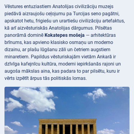
Vēstures entuziastiem Anatolijas civilizāciju
muzejs
piedāvā aizraujošu ceļojumu pa Turcijas seno pagātni,
apskatot hetu, frigiešu un urartiešu civilizāciju artefaktus,
kā arī aizvēsturiskās Anatolijas dārgumus. Pilsētas
panorāmā dominē
Kokatepes mošeja
— arhitektūras
brīnums, kas apvieno klasisko osmaņu un moderno
dizainu, ar plašu lūgšanu zāli un četriem augstiem
minaretiem. Papildus vēsturiskajām vietām Ankarā ir
dzīvīga kafejnīcu kultūra, moderni iepirkšanās rajoni un
augoša mākslas aina, kas padara to par pilsētu, kuru ir
vērts izpētīt ārpus tās politiskās lomas.