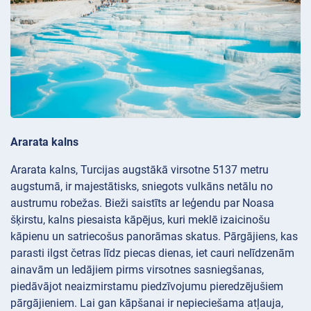
Ararata kalns
Ararata kalns, Turcijas augstākā virsotne 5137 metru
augstumā, ir majestātisks, sniegots vulkāns netālu no
austrumu robežas. Bieži saistīts ar leģendu par Noasa
šķirstu, kalns piesaista kāpējus, kuri meklē izaicinošu
kāpienu un satriecošus panorāmas skatus. Pārgājiens, kas
parasti ilgst četras līdz piecas dienas, iet cauri nelīdzenām
ainavām un ledājiem pirms virsotnes sasniegšanas,
piedāvājot neaizmirstamu piedzīvojumu pieredzējušiem
pārgājieniem. Lai gan kāpšanai ir nepieciešama atļauja,