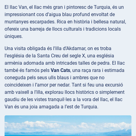
El llac Van, el llac més gran i pintoresc de Turquia, és un
impressionant cos d’aigua blau profund envoltat de
muntanyes escarpades. Rica en història i bellesa natural,
ofereix una barreja de llocs culturals i tradicions locals
úniques.
Una visita obligada és l’illa
d’Akdamar, on es troba
l’església de la Santa Creu
del segle X, una església
armènia adornada amb intricades talles de pedra. El llac
també és famós pels
Van Cats
, una raça rara i estimada
coneguda pels seus ulls blaus i ambres que no
coincideixen i l’amor per nedar. Tant si feu una excursió
amb vaixell a l’illa, explorau llocs històrics o simplement
gaudiu de les vistes tranquil·les a la vora del llac, el llac
Van és una joia amagada a l’est de Turquia.