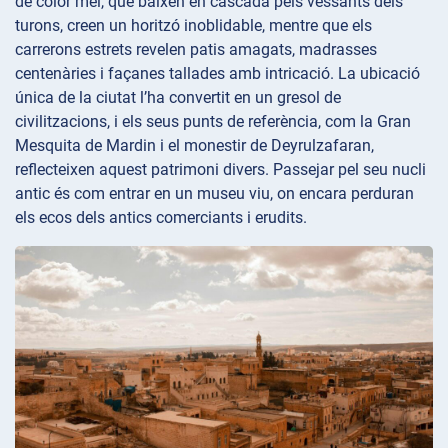
de color mel, que baixen en cascada pels vessants dels
turons, creen un horitzó inoblidable, mentre que els
carrerons estrets revelen patis amagats, madrasses
centenàries i façanes tallades amb intricació. La ubicació
única de la ciutat l’ha convertit en un gresol de
civilitzacions, i els seus punts de referència, com la Gran
Mesquita de Mardin i el monestir de Deyrulzafaran,
reflecteixen aquest patrimoni divers. Passejar pel seu nucli
antic és com entrar en un museu viu, on encara perduran
els ecos dels antics comerciants i erudits.