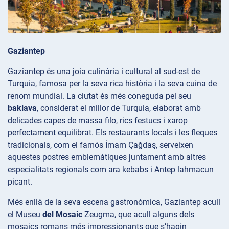
Gaziantep
Gaziantep és una joia culinària i cultural al sud-est de
Turquia, famosa per la seva rica història i la seva cuina de
renom mundial. La ciutat és més coneguda pel seu
baklava
, considerat el millor de Turquia, elaborat amb
delicades capes de massa filo, rics festucs i xarop
perfectament equilibrat. Els restaurants locals i les fleques
tradicionals, com el famós İmam Çağdaş, serveixen
aquestes postres emblemàtiques juntament amb altres
especialitats regionals com ara kebabs i Antep lahmacun
picant.
Més enllà de la seva escena gastronòmica, Gaziantep acull
el Museu
del Mosaic
Zeugma, que acull alguns dels
mosaics romans més impressionants que s’hagin