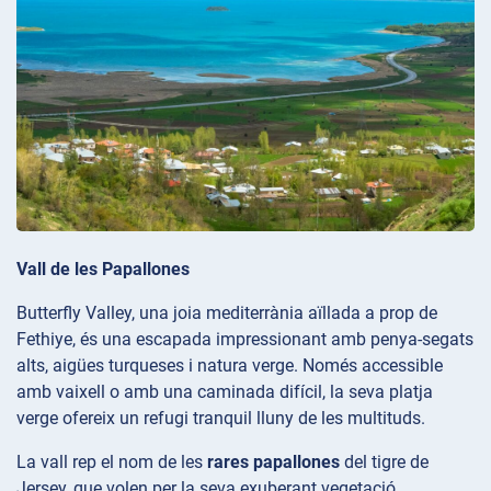
Vall de les Papallones
Butterfly Valley, una joia mediterrània aïllada a prop de
Fethiye, és una escapada impressionant amb penya-segats
alts, aigües turqueses i natura verge. Només accessible
amb vaixell o amb una caminada difícil, la seva platja
verge ofereix un refugi tranquil lluny de les multituds.
La vall rep el nom de les
rares papallones
del tigre de
Jersey, que volen per la seva exuberant vegetació,