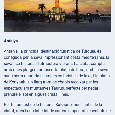
Antalya
Antalya, la principal destinació turística de Turquia, és
coneguda per la seva impressionant costa mediterrània, la
seva rica història i l’atmosfera vibrant. La ciutat compta
amb dues platges famoses: la platja de
Lara, amb la seva
suau sorra daurada i complexos turístics de luxe, i la platja
de Konyaaltı, un llarg tram de còdols recolzat per les
espectaculars muntanyes Taurus, perfecte per nedar i
prendre el sol en aigües cristal·lines.
Per fer un tast de la història,
Kaleiçi
, el nucli antic de la
ciutat, ofereix un laberint de carrers empedrats envoltats de