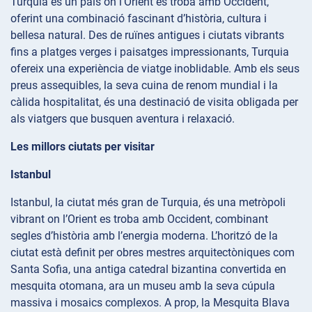
Turquia és un país on l’Orient es troba amb Occident,
oferint una combinació fascinant d’història, cultura i
bellesa natural. Des de ruïnes antigues i ciutats vibrants
fins a platges verges i paisatges impressionants, Turquia
ofereix una experiència de viatge inoblidable. Amb els seus
preus assequibles, la seva cuina de renom mundial i la
càlida hospitalitat, és una destinació de visita obligada per
als viatgers que busquen aventura i relaxació.
Les millors ciutats per visitar
Istanbul
Istanbul, la ciutat més gran de Turquia, és una metròpoli
vibrant on l’Orient es troba amb Occident, combinant
segles d’història amb l’energia moderna. L’horitzó de la
ciutat està definit per obres mestres arquitectòniques com
Santa Sofia, una antiga catedral bizantina convertida en
mesquita otomana, ara un museu amb la seva cúpula
massiva i mosaics complexos. A prop, la Mesquita Blava