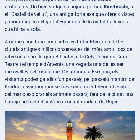
ambulants. Un breu viatge en pujada porta a
Kadifekale
, o
el "Castell de vellut", una antiga fortalesa que ofereix vistes
panoràmiques del golf d’Esmirna i de la ciutat bulliciosa
que hi ha a sota.
A només una hora amb cotxe es troba
Efes
, una de les
ciutats antigues millor conservades del món, amb llocs de
referència com la gran Biblioteca de Cels, l’enorme Gran
Teatre i el temple d’Artemis, una vegada una de les set
meravelles del món antic. De tornada a Esmirna, els
visitants poden gaudir d’un passeig pel passeig marítim de
Kordon, assaborir marisc fresc en una cafeteria al costat
del mar o explorar els animats basars, fent de la ciutat una
barreja perfecta d’història i encant modern de l’Egeu.