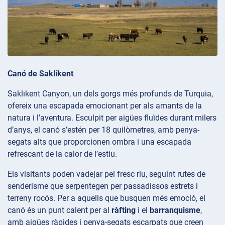
Canó de Saklikent
Saklıkent Canyon, un dels gorgs més profunds de Turquia,
ofereix una escapada emocionant per als amants de la
natura i l’aventura. Esculpit per aigües fluïdes durant milers
d’anys, el canó s’estén per 18 quilòmetres, amb penya-
segats alts que proporcionen ombra i una escapada
refrescant de la calor de l’estiu.
Els visitants poden vadejar pel fresc riu, seguint rutes de
senderisme que serpentegen per passadissos estrets i
terreny rocós. Per a aquells que busquen més emoció, el
canó és un punt calent per al
ràfting
i el
barranquisme
,
amb aigües ràpides i penya-segats escarpats que creen