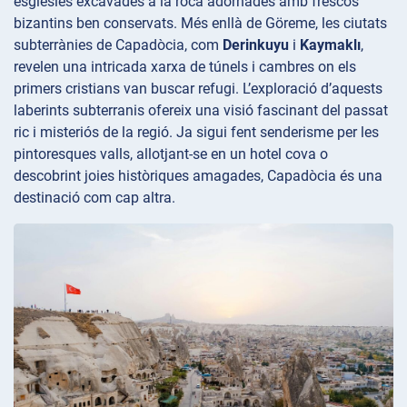
esglésies excavades a la roca adornades amb frescos
bizantins ben conservats. Més enllà de Göreme, les ciutats
subterrànies de Capadòcia, com
Derinkuyu
i
Kaymaklı
,
revelen una intricada xarxa de túnels i cambres on els
primers cristians van buscar refugi. L’exploració d’aquests
laberints subterranis ofereix una visió fascinant del passat
ric i misteriós de la regió. Ja sigui fent senderisme per les
pintoresques valls, allotjant-se en un hotel cova o
descobrint joies històriques amagades, Capadòcia és una
destinació com cap altra.