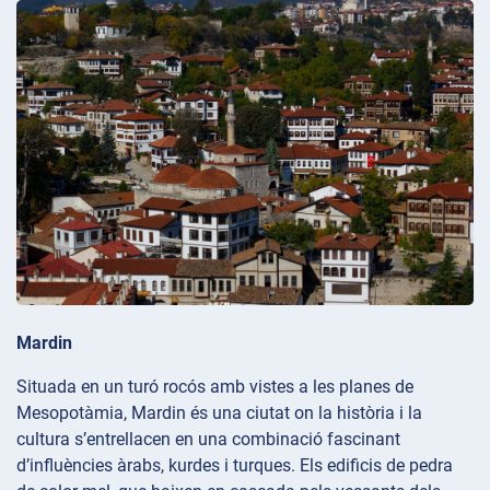
Mardin
Situada en un turó rocós amb vistes a les planes de
Mesopotàmia, Mardin és una ciutat on la història i la
cultura s’entrellacen en una combinació fascinant
d’influències àrabs, kurdes i turques. Els edificis de pedra