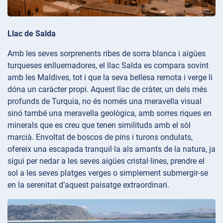
Llac de Salda
Amb les seves sorprenents ribes de sorra blanca i aigües
turqueses enlluernadores, el llac Salda es compara sovint
amb les Maldives, tot i que la seva bellesa remota i verge li
dóna un caràcter propi. Aquest llac de cràter, un dels més
profunds de Turquia, no és només una meravella visual
sinó també una meravella geològica, amb sorres riques en
minerals que es creu que tenen similituds amb el sòl
marcià. Envoltat de boscos de pins i turons ondulats,
ofereix una escapada tranquil·la als amants de la natura, ja
sigui per nedar a les seves aigües cristal·lines, prendre el
sol a les seves platges verges o simplement submergir-se
en la serenitat d’aquest paisatge extraordinari.