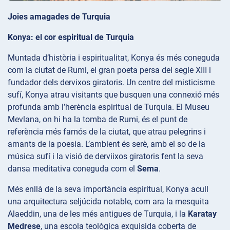
Joies amagades de Turquia
Konya: el cor espiritual de Turquia
Muntada d’història i espiritualitat, Konya és més coneguda
com la ciutat de Rumi, el gran poeta persa del segle XIII i
fundador dels dervixos giratoris. Un centre del misticisme
sufí, Konya atrau visitants que busquen una connexió més
profunda amb l’herència espiritual de Turquia. El Museu
Mevlana, on hi ha la tomba de Rumi, és el punt de
referència més famós de la ciutat, que atrau pelegrins i
amants de la poesia. L’ambient és serè, amb el so de la
música sufí i la visió de derviixos giratoris fent la seva
dansa meditativa coneguda com el
Sema
.
Més enllà de la seva importància espiritual, Konya acull
una arquitectura seljúcida notable, com ara la mesquita
Alaeddin, una de les més antigues de Turquia, i la
Karatay
Medrese
, una escola teològica exquisida coberta de