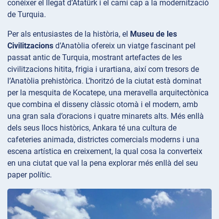
conèixer el llegat d’Atatürk i el camí cap a la modernització
de Turquia.
Per als entusiastes de la història, el
Museu de les
Civilitzacions
d’Anatòlia ofereix un viatge fascinant pel
passat antic de Turquia, mostrant artefactes de les
civilitzacions hitita, frigia i urartiana, així com tresors de
l’Anatòlia prehistòrica. L’horitzó de la ciutat està dominat
per la mesquita de
Kocatepe, una meravella arquitectònica
que combina el disseny clàssic otomà i el modern, amb
una gran sala d’oracions i quatre minarets alts. Més enllà
dels seus llocs històrics, Ankara té una cultura de
cafeteries animada, districtes comercials moderns i una
escena artística en creixement, la qual cosa la converteix
en una ciutat que val la pena explorar més enllà del seu
paper polític.