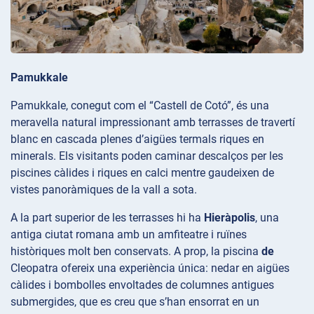
Pamukkale
Pamukkale, conegut com el “Castell de Cotó”, és una
meravella natural impressionant amb terrasses de travertí
blanc en cascada plenes d’aigües termals riques en
minerals. Els visitants poden caminar descalços per les
piscines càlides i riques en calci mentre gaudeixen de
vistes panoràmiques de la vall a sota.
A la part superior de les terrasses hi ha
Hieràpolis
, una
antiga ciutat romana amb un amfiteatre i ruïnes
històriques molt ben conservats. A prop, la piscina
de
Cleopatra ofereix una experiència única: nedar en aigües
càlides i bombolles envoltades de columnes antigues
submergides, que es creu que s’han ensorrat en un