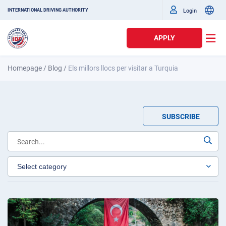
Login
INTERNATIONAL DRIVING AUTHORITY
APPLY
Homepage
/
Blog
/
Els millors llocs per visitar a Turquia
SUBSCRIBE