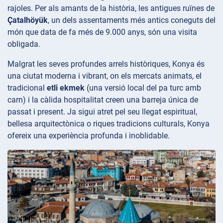
rajoles. Per als amants de la història, les antigues ruïnes de
Çatalhöyük
, un dels assentaments més antics coneguts del
món que data de fa més de 9.000 anys, són una visita
obligada.
Malgrat les seves profundes arrels històriques, Konya és
una ciutat moderna i vibrant, on els mercats animats, el
tradicional
etli ekmek
(una versió local del pa turc amb
carn) i la càlida hospitalitat creen una barreja única de
passat i present. Ja sigui atret pel seu llegat espiritual,
bellesa arquitectònica o riques tradicions culturals, Konya
ofereix una experiència profunda i inoblidable.