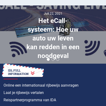
Juli 22, 2021
Het eCall-
systeem: Hoe uw
auto uw leven
kan redden in een
noodgeval
HOE
Online een internationaal rijbewijs aanvragen
Laat je rijbewijs vertalen
Reispartnerprogramma van IDA