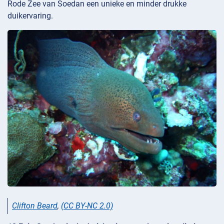
Rode Zee van Soedan een unieke en minder drukke
duikervaring.
Clifton Beard
,
(CC BY-NC 2.0)