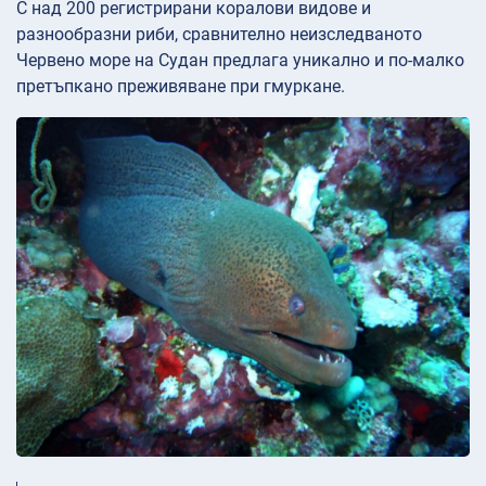
С над 200 регистрирани коралови видове и
разнообразни риби, сравнително неизследваното
Червено море на Судан предлага уникално и по-малко
претъпкано преживяване при гмуркане.