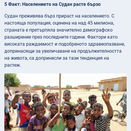
5 Факт: Населението на Судан расте бързо
Судан преживява бърз прираст на населението. С
настояща популация, оценена на над 45 милиона,
страната е претърпяла значително демографско
разширение през последните години. Фактори като
високата раждаемост и подобреното здравеопазване,
допринасящи за увеличаване на продължителността
на живота, са допринесли за тази тенденция на
растеж.