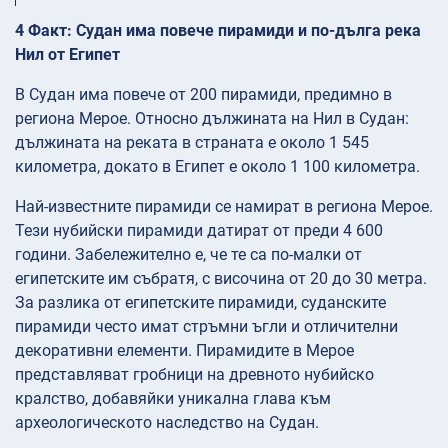
4 Факт: Судан има повече пирамиди и по-дълга река
Нил от Египет
В Судан има повече от 200 пирамиди, предимно в
региона Мерое. Относно дължината на Нил в Судан:
дължината на реката в страната е около 1 545
километра, докато в Египет е около 1 100 километра.
Най-известните пирамиди се намират в региона Мерое.
Тези нубийски пирамиди датират от преди 4 600
години. Забележително е, че те са по-малки от
египетските им събратя, с височина от 20 до 30 метра.
За разлика от египетските пирамиди, суданските
пирамиди често имат стръмни ъгли и отличителни
декоративни елементи. Пирамидите в Мерое
представляват гробници на древното нубийско
кралство, добавяйки уникална глава към
археологическото наследство на Судан.