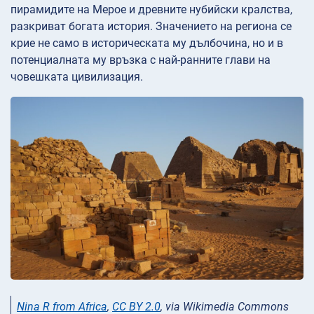
пирамидите на Мерое и древните нубийски кралства,
разкриват богата история. Значението на региона се
крие не само в историческата му дълбочина, но и в
потенциалната му връзка с най-ранните глави на
човешката цивилизация.
Nina R from Africa
,
CC BY 2.0
, via Wikimedia Commons