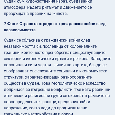
Судан към художествения израз, създавайки
атмосфера, където ритъмът и движението се
превръщат в празник на живота.
7 Факт: Страната страда от граждански войни след
независимостта
Судан се сблъсква с граждански войни след
независимостта си, последица от колониалните
граници, които често пренебрегват съществуващите
секторни и икономически връзки в региона. Западните
колониални сили чертаят линии на картите, без да се
съобразяват със сложните социални и икономически
структури, характеризиращи разнообразните
общности в Судан. Това геополитическо наследство
допринася за вътрешни конфликти, тъй като различни
етнически и религиозни групи се оказват в рамките на
новоопределените граници, предизвиквайки
напрежение, което води до продължително
гражданско неспокойствие и борби.