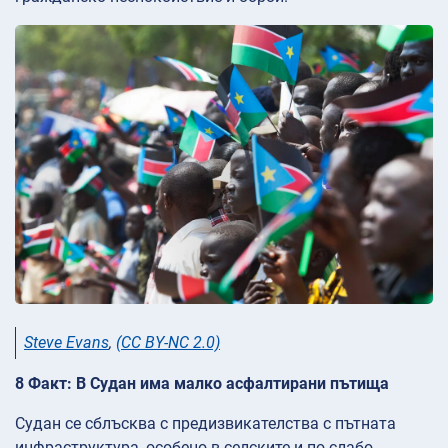
Steve Evans
,
(CC BY-NC 2.0)
8 Факт: В Судан има малко асфалтирани пътища
Судан се сблъсква с предизвикателства с пътната
инфраструктура, особено в селските и по-слабо