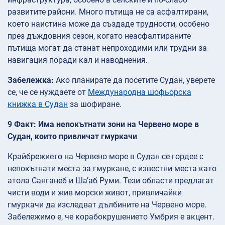
развитите райони. Много пътища не са асфалтирани,
което наистина може да създаде трудности, особено
през дъждовния сезон, когато неасфалтираните
пътища могат да станат непроходими или трудни за
навигация поради кал и наводнения.
Забележка:
Ако планирате да посетите Судан, уверете
се, че се нуждаете от
Международна шофьорска
книжка в Судан
за шофиране.
9 Факт: Има непокътнати зони на Червено море в
Судан, които привличат гмуркачи
Крайбрежието на Червено море в Судан се гордее с
непокътнати места за гмуркане, с известни места като
атола Санганеб и Ша’аб Руми. Тези области предлагат
чисти води и жив морски живот, привличайки
гмуркачи да изследват дълбините на Червено море.
Забележимо е, че корабокрушението Умбрия е акцент.