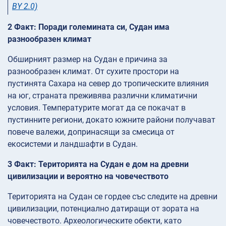
BY 2.0)
2 Факт: Поради големината си, Судан има
разнообразен климат
Обширният размер на Судан е причина за
разнообразен климат. От сухите простори на
пустинята Сахара на север до тропическите влияния
на юг, страната преживява различни климатични
условия. Температурите могат да се покачат в
пустинните региони, докато южните райони получават
повече валежи, допринасящи за смесица от
екосистеми и ландшафти в Судан.
3 Факт: Територията на Судан е дом на древни
цивилизации и вероятно на човечеството
Територията на Судан се гордее със следите на древни
цивилизации, потенциално датиращи от зората на
човечеството. Археологическите обекти, като