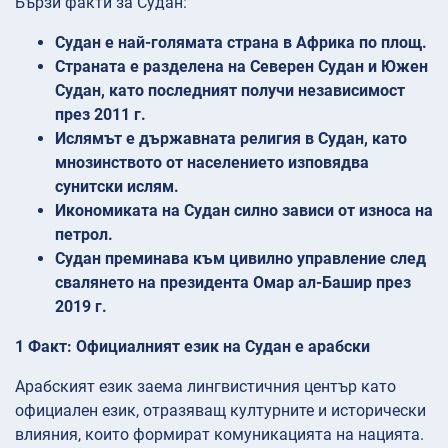
Бързи факти за Судан:
Судан е най-голямата страна в Африка по площ.
Страната е разделена на Северен Судан и Южен
Судан, като последният получи независимост
през 2011 г.
Ислямът е държавната религия в Судан, като
мнозинството от населението изповядва
сунитски ислям.
Икономиката на Судан силно зависи от износа на
петрол.
Судан преминава към цивилно управление след
свалянето на президента Омар ал-Башир през
2019 г.
1 Факт: Официалният език на Судан е арабски
Арабският език заема лингвистичния център като
официален език, отразяващ културните и исторически
влияния, които формират комуникацията на нацията.