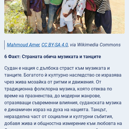
Mahmoud Amer
,
CC BY-SA 4.0
, via Wikimedia Commons
6 Факт: Страната обича музиката и танците
Судан е нация с дълбока страст към музиката и
танците. Богатото ѝ културно наследство се изразява
чрез жива мозайка от ритми и движения. От
традиционна фолклорна музика, която отеква по
време на празненства, до модерни жанрове,
отразяващи съвременни влияния, суданската музика
е динамичен израз на духа на нацията. Танцът,
неразделна част от социални и културни събития,
добавя жива и общностна измерение към любовта на