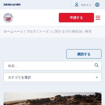
国際運転免許機関
ログイン
申請する
ホームページ
/
ブログ
/
スーダンに関する10の興味深い事実
購読する