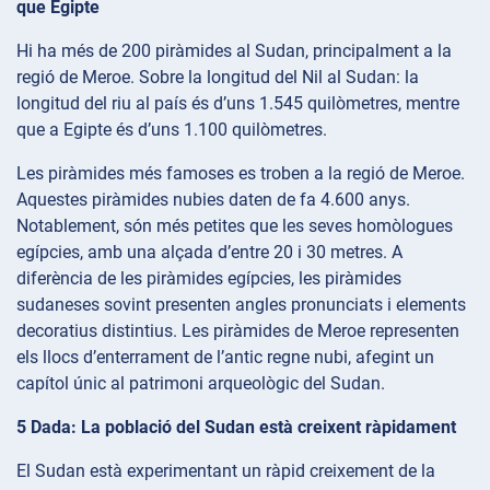
que Egipte
Hi ha més de 200 piràmides al Sudan, principalment a la
regió de Meroe. Sobre la longitud del Nil al Sudan: la
longitud del riu al país és d’uns 1.545 quilòmetres, mentre
que a Egipte és d’uns 1.100 quilòmetres.
Les piràmides més famoses es troben a la regió de Meroe.
Aquestes piràmides nubies daten de fa 4.600 anys.
Notablement, són més petites que les seves homòlogues
egípcies, amb una alçada d’entre 20 i 30 metres. A
diferència de les piràmides egípcies, les piràmides
sudaneses sovint presenten angles pronunciats i elements
decoratius distintius. Les piràmides de Meroe representen
els llocs d’enterrament de l’antic regne nubi, afegint un
capítol únic al patrimoni arqueològic del Sudan.
5 Dada: La població del Sudan està creixent ràpidament
El Sudan està experimentant un ràpid creixement de la