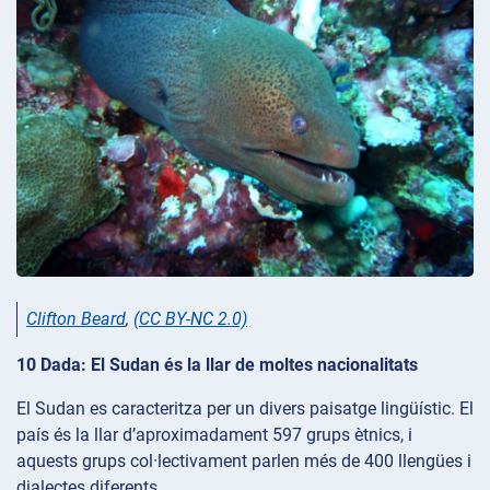
Clifton Beard
,
(CC BY-NC 2.0)
10 Dada: El Sudan és la llar de moltes nacionalitats
El Sudan es caracteritza per un divers paisatge lingüístic. El
país és la llar d’aproximadament 597 grups ètnics, i
aquests grups col·lectivament parlen més de 400 llengües i
dialectes diferents.