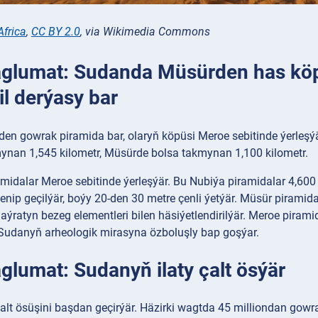
Africa
,
CC BY 2.0
, via Wikimedia Commons
aglumat: Sudanda Müsürden has köp
il derýasy bar
en gowrak piramida bar, olaryň köpüsi Meroe sebitinde ýerleşý
ynan 1,545 kilometr, Müsürde bolsa takmynan 1,100 kilometr.
midalar Meroe sebitinde ýerleşýär. Bu Nubiýa piramidalar 4,600 
llenip geçilýär, boýy 20-den 30 metre çenli ýetýär. Müsür piram
 aýratyn bezeg elementleri bilen häsiýetlendirilýär. Meroe pira
Sudanyň arheologik mirasyna özboluşly bap goşýar.
glumat: Sudanyň ilaty çalt ösýär
alt ösüşini başdan geçirýär. Häzirki wagtda 45 milliondan gowra