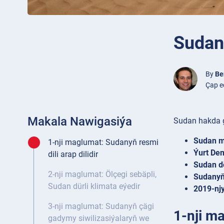
Sudan
By
Be
Çap e
Makala Nawigasiýa
Sudan hakda 
Sudan me
1-nji maglumat: Sudanyň resmi
Ýurt Dem
dili arap dilidir
Sudan dö
2-nji maglumat: Ölçegi sebäpli,
Sudanyň
Sudan dürli klimata eýedir
2019-nj
3-nji maglumat: Sudanyň çägi
1-nji ma
gadymy siwilizasiýalaryň we