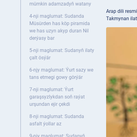
mümkin adamzadyň watany
Arap dili resm
4-nji maglumat: Sudanda
Takmynan ilaty
Müsürden has köp piramida
we has uzyn akyp duran Nil
derýasy bar
5-nji maglumat: Sudanyň ilaty
çalt ösýär
6-njy maglumat: Ýurt sazy we
tans etmegi gowy görýär
7-nji maglumat: Ýurt
garaşsyzlykdan soň raýat
urşundan ejir çekdi
8-nji maglumat: Sudanda
asfalt ýollar az
9-njy maglumat: Sudanyň