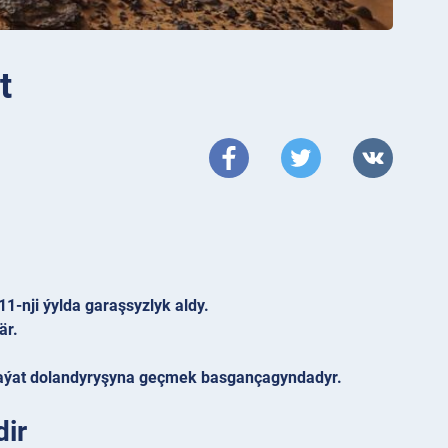
t
-nji ýylda garaşsyzlyk aldy.
är.
 raýat dolandyryşyna geçmek basgançagyndadyr.
dir