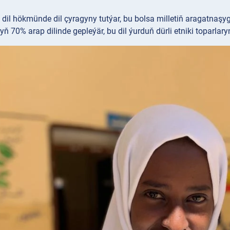
i dil hökmünde dil çyragyny tutýar, bu bolsa milletiň aragatnaşyg
ň 70% arap dilinde gepleýär, bu dil ýurduň dürli etniki toparlar