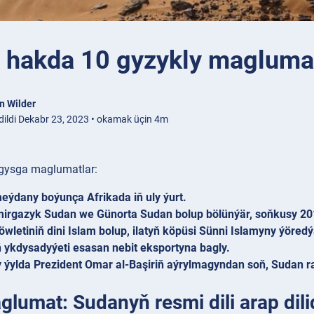
 hakda 10 gyzykly magluma
n Wilder
dildi Dekabr 23, 2023 • okamak üçin 4m
gysga maglumatlar:
ýdany boýunça Afrikada iň uly ýurt.
irgazyk Sudan we Günorta Sudan bolup bölünýär, soňkusy 2011
wletiniň dini Islam bolup, ilatyň köpüsi Sünni Islamyny ýöredý
 ykdysadyýeti esasan nebit eksportyna bagly.
y ýylda Prezident Omar al-Başiriň aýrylmagyndan soň, Sudan
glumat: Sudanyň resmi dili arap dili