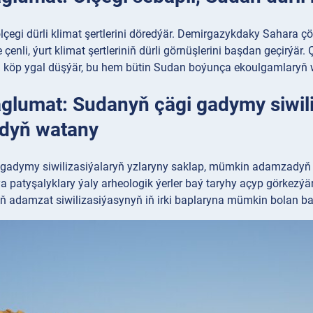
lçegi dürli klimat şertlerini döredýär. Demirgazykdaky Sahara 
re çenli, ýurt klimat şertleriniň dürli görnüşlerini başdan geçirýä
sa köp ygal düşýär, bu hem bütin Sudan boýunça ekoulgamlaryň
aglumat: Sudanyň çägi gadymy siwi
dyň watany
gadymy siwilizasiýalaryň yzlaryny saklap, mümkin adamzadyň b
patyşalyklary ýaly arheologik ýerler baý taryhy açyp görkezýär.
ň adamzat siwilizasiýasynyň iň irki baplaryna mümkin bolan b