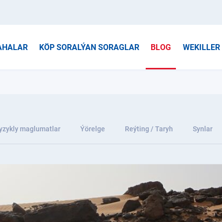
AHALAR
KÖP SORALÝAN SORAGLAR
BLOG
WEKILLER
yzykly maglumatlar
Ýörelge
Reýting / Taryh
Synlar