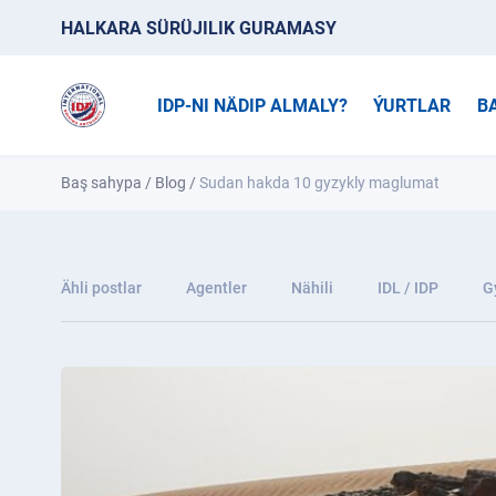
HALKARA SÜRÜJILIK GURAMASY
IDP-NI NÄDIP ALMALY?
ÝURTLAR
B
Baş sahypa
/
Blog
/
Sudan hakda 10 gyzykly maglumat
Ähli postlar
Agentler
Nähili
IDL / IDP
G