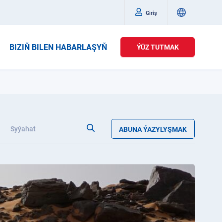
Giriş
BIZIŇ BILEN HABARLAŞYŇ
ÝÜZ TUTMAK
Syýahat
ABUNA ÝAZYLYŞMAK