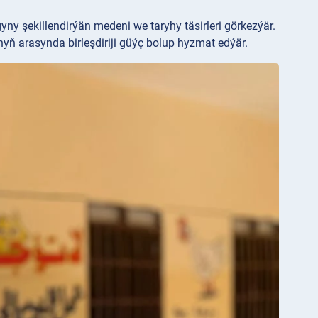
yny şekillendirýän medeni we taryhy täsirleri görkezýär.
ynyň arasynda birleşdiriji güýç bolup hyzmat edýär.