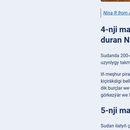
Nina R from 
4-nji m
duran N
Sudanda 200-d
uzynlygy takm
Iň meşhur pira
kiçiräkdigi be
dik burçlar we
görkezýär we 
5-nji ma
Sudan ilatyň ç