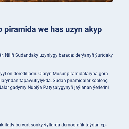
 piramida we has uzyn akyp
är. Niliň Sudandaky uzynlygy barada: derýanyň ýurtdaky
ýyl öň döredilipdir. Olaryň Müsür piramidalaryna görä
idalaryndan tapawutlylykda, Sudan piramidalar köplenç
midalar gadymy Nubiýa Patyşalygynyň jaýlanan ýerlerini
k ilatly bu ýurt soňky ýyllarda demografik taýdan ep-