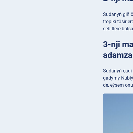
Sudanyň giň ö
tropiki täsirle
sebitlere bol
3-nji m
adamza
Sudanyň çägi 
gadymy Nubiýa 
de, eýsem onu