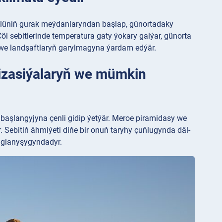
çölüniň gurak meýdanlaryndan başlap, günortadaky
r. Çöl sebitlerinde temperatura gaty ýokary galýar, günorta
 we landşaftlaryň garylmagyna ýardam edýär.
lizasiýalaryň we mümkin
aşlangyjyna çenli gidip ýetýär. Meroe piramidasy we
 Sebitiň ähmiýeti diňe bir onuň taryhy çuňlugynda däl-
aglanyşygyndadyr.