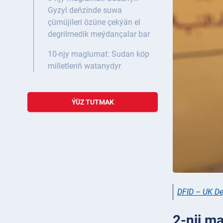
Gyzyl deňzinde suwa
çümüjileri özüne çekýän el
degrilmedik meýdançalar bar
10-njy maglumat: Sudan köp
milletleriň watanydyr
ÝÜZ TUTMAK
DFID – UK De
2-nji ma