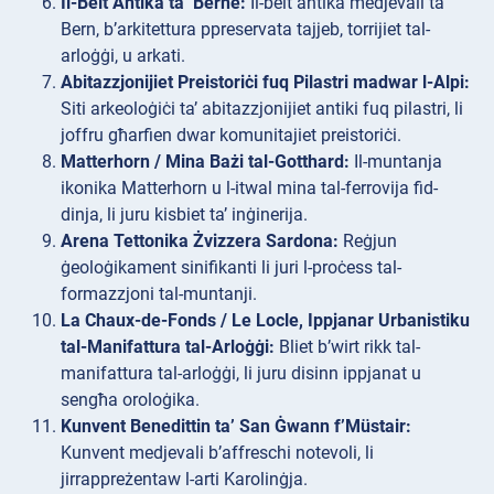
Il-Belt Antika ta’ Berne:
Il-belt antika medjevali ta’
Bern, b’arkitettura ppreservata tajjeb, torrijiet tal-
arloġġi, u arkati.
Abitazzjonijiet Preistoriċi fuq Pilastri madwar l-Alpi:
Siti arkeoloġiċi ta’ abitazzjonijiet antiki fuq pilastri, li
joffru għarfien dwar komunitajiet preistoriċi.
Matterhorn / Mina Bażi tal-Gotthard:
Il-muntanja
ikonika Matterhorn u l-itwal mina tal-ferrovija fid-
dinja, li juru kisbiet ta’ inġinerija.
Arena Tettonika Żvizzera Sardona:
Reġjun
ġeoloġikament sinifikanti li juri l-proċess tal-
formazzjoni tal-muntanji.
La Chaux-de-Fonds / Le Locle, Ippjanar Urbanistiku
tal-Manifattura tal-Arloġġi:
Bliet b’wirt rikk tal-
manifattura tal-arloġġi, li juru disinn ippjanat u
sengħa oroloġika.
Kunvent Benedittin ta’ San Ġwann f’Müstair:
Kunvent medjevali b’affreschi notevoli, li
jirrappreżentaw l-arti Karolinġja.