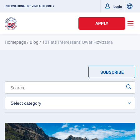
Login
INTERNATIONAL DRIVING AUTHORITY
APPLY
Homepage
/
Blog
/
10 Fatti Interessanti Dwar l-Iżvizzera
SUBSCRIBE