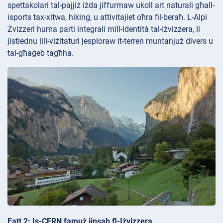
spettakolari tal-pajjiż iżda jiffurmaw ukoll art naturali għall-
isports tax-xitwa, hiking, u attivitajiet oħra fil-beraħ. L-Alpi
Żvizzeri huma parti integrali mill-identità tal-Iżvizzera, li
jistiednu lill-viżitaturi jesploraw it-terren muntanjuż divers u
tal-għaġeb tagħha.
Fatt 2: Is-CERN famuż jinsab fl-Iżvizzera