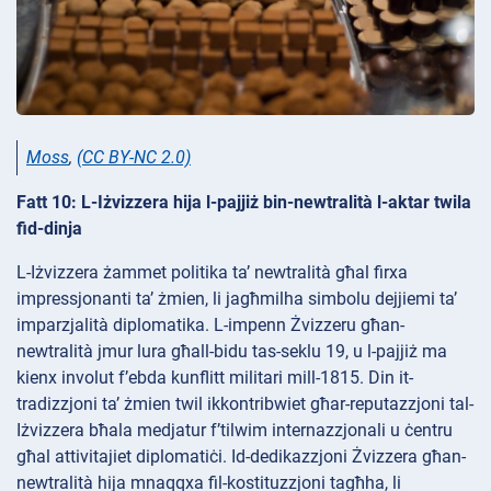
Moss
,
(CC BY-NC 2.0)
Fatt 10: L-Iżvizzera hija l-pajjiż bin-newtralità l-aktar twila
fid-dinja
L-Iżvizzera żammet politika ta’ newtralità għal firxa
impressjonanti ta’ żmien, li jagħmilha simbolu dejjiemi ta’
imparzjalità diplomatika. L-impenn Żvizzeru għan-
newtralità jmur lura għall-bidu tas-seklu 19, u l-pajjiż ma
kienx involut f’ebda kunflitt militari mill-1815. Din it-
tradizzjoni ta’ żmien twil ikkontribwiet għar-reputazzjoni tal-
Iżvizzera bħala medjatur f’tilwim internazzjonali u ċentru
għal attivitajiet diplomatiċi. Id-dedikazzjoni Żvizzera għan-
newtralità hija mnaqqxa fil-kostituzzjoni tagħha, li