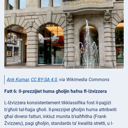
Ank Kumar
,
CC BY-SA 4.0
, via Wikimedia Commons
Fatt 6: Il-prezzijiet huma għoljin ħafna fl-Iżvizzera
L-Iżvizzera konsistentement tikklassifika fost il-pajjiżi
b’għoli tal-ħajja għoli. Il-prezzijiet għoljin huma attribwiti
għal diversi fatturi, inkluż munita b’saħħitha (Frank
Żvizzeru), pagi għoljin, standards ta’ kwalità stretti, u l-