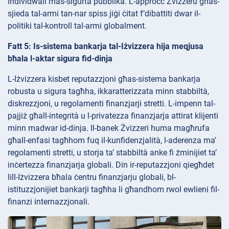
individwali mas-sigurtà pubblika. L-approċċ Żvizzeru għas-
sjieda tal-armi tan-nar spiss jiġi ċitat f’dibattiti dwar il-
politiki tal-kontroll tal-armi globalment.
Fatt 5: Is-sistema bankarja tal-Iżvizzera hija meqjusa
bħala l-aktar sigura fid-dinja
L-Iżvizzera kisbet reputazzjoni għas-sistema bankarja
robusta u sigura tagħha, ikkaratterizzata minn stabbiltà,
diskrezzjoni, u regolamenti finanzjarji stretti. L-impenn tal-
pajjiż għall-integrità u l-privatezza finanzjarja attirat klijenti
minn madwar id-dinja. Il-banek Żvizzeri huma magħrufa
għall-enfasi tagħhom fuq il-kunfidenzjalità, l-aderenza ma’
regolamenti stretti, u storja ta’ stabbiltà anke fi żminijiet ta’
inċertezza finanzjarja globali. Din ir-reputazzjoni qiegħdet
lill-Iżvizzera bħala ċentru finanzjarju globali, bl-
istituzzjonijiet bankarji tagħha li għandhom rwol ewlieni fil-
finanzi internazzjonali.