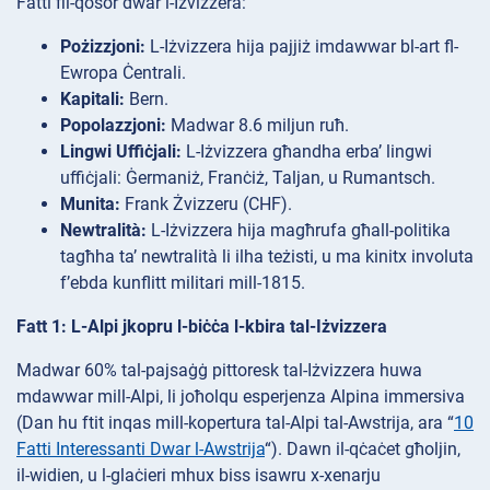
Fatti fil-qosor dwar l-Iżvizzera:
Pożizzjoni:
L-Iżvizzera hija pajjiż imdawwar bl-art fl-
Ewropa Ċentrali.
Kapitali:
Bern.
Popolazzjoni:
Madwar 8.6 miljun ruħ.
Lingwi Uffiċjali:
L-Iżvizzera għandha erba’ lingwi
uffiċjali: Ġermaniż, Franċiż, Taljan, u Rumantsch.
Munita:
Frank Żvizzeru (CHF).
Newtralità:
L-Iżvizzera hija magħrufa għall-politika
tagħha ta’ newtralità li ilha teżisti, u ma kinitx involuta
f’ebda kunflitt militari mill-1815.
Fatt 1: L-Alpi jkopru l-biċċa l-kbira tal-Iżvizzera
Madwar 60% tal-pajsaġġ pittoresk tal-Iżvizzera huwa
mdawwar mill-Alpi, li joħolqu esperjenza Alpina immersiva
(Dan hu ftit inqas mill-kopertura tal-Alpi tal-Awstrija, ara “
10
Fatti Interessanti Dwar l-Awstrija
“). Dawn il-qċaċet għoljin,
il-widien, u l-glaċieri mhux biss isawru x-xenarju