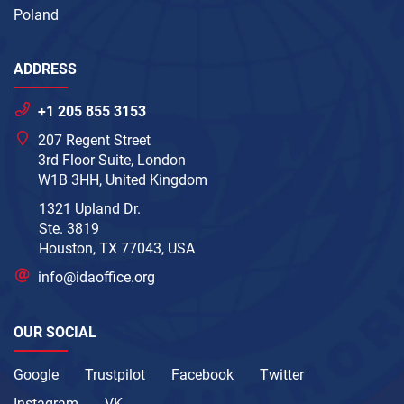
Poland
ADDRESS
+1 205 855 3153
207 Regent Street
3rd Floor Suite, London
W1B 3HH, United Kingdom
1321 Upland Dr.
Ste. 3819
Houston, TX 77043, USA
info@idaoffice.org
OUR SOCIAL
Google
Trustpilot
Facebook
Twitter
Instagram
VK