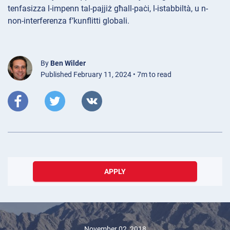
tenfasizza l-impenn tal-pajjiż għall-paċi, l-istabbiltà, u n-
non-interferenza f’kunflitti globali.
By
Ben Wilder
Published February 11, 2024 • 7m to read
APPLY
November 02, 2018