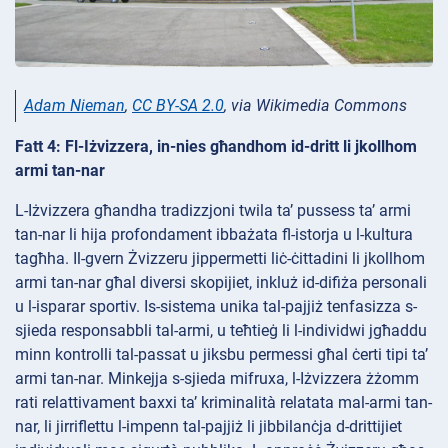
Adam Nieman
,
CC BY-SA 2.0
, via Wikimedia Commons
Fatt 4: Fl-Iżvizzera, in-nies għandhom id-dritt li jkollhom
armi tan-nar
L-Iżvizzera għandha tradizzjoni twila ta’ pussess ta’ armi
tan-nar li hija profondament ibbażata fl-istorja u l-kultura
tagħha. Il-gvern Żvizzeru jippermetti liċ-ċittadini li jkollhom
armi tan-nar għal diversi skopijiet, inkluż id-difiża personali
u l-isparar sportiv. Is-sistema unika tal-pajjiż tenfasizza s-
sjieda responsabbli tal-armi, u teħtieġ li l-individwi jgħaddu
minn kontrolli tal-passat u jiksbu permessi għal ċerti tipi ta’
armi tan-nar. Minkejja s-sjieda mifruxa, l-Iżvizzera żżomm
rati relattivament baxxi ta’ kriminalità relatata mal-armi tan-
nar, li jirriflettu l-impenn tal-pajjiż li jibbilanċja d-drittijiet