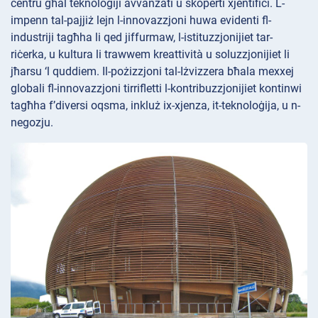
ċentru għal teknoloġiji avvanzati u skoperti xjentifiċi. L-
impenn tal-pajjiż lejn l-innovazzjoni huwa evidenti fl-
industriji tagħha li qed jiffurmaw, l-istituzzjonijiet tar-
riċerka, u kultura li trawwem kreattività u soluzzjonijiet li
jħarsu ‘l quddiem. Il-pożizzjoni tal-Iżvizzera bħala mexxej
globali fl-innovazzjoni tirrifletti l-kontribuzzjonijiet kontinwi
tagħha f’diversi oqsma, inkluż ix-xjenza, it-teknoloġija, u n-
negozju.