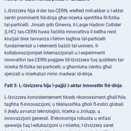
L-Iżvizzera hija d-dar tas-CERN, wieħed mill-akbar u l-aktar
ċentri prominenti fid-dinja għar-riċerka xjentifika fil-fiżika
tal-partiċelli. Jinsab qrib Ġinevra, il-Large Hadron Collider
(LHC) tas-CERN huwa faċilità innovattiva li kellha rwol
kruċjali biex tavvanza l-fehim tagħna tal-partiċelli
fundamentali u l-elementi bażiċi tal-univers. Il-
kollaborazzjonijiet internazzjonali u l-esperimenti
innovattivi tas-CERN poġġew lill-Iżvizzera fuq quddiem tar-
riċerka fil-fiżika tal-partiċelli, u għamluha ċentru għal
xjenzati u riċerkaturi minn madwar id-dinja.
Fatt 3: L-Iżvizzera hija l-pajjiż l-aktar innovattiv fid-dinja
L-Iżvizzera konsistentement tikseb rikonoxximent għall-ħila
tagħha fl-innovazzjoni, u tikklassifika għoli fl-indiċi globali
li jkejlu avvanzi teknoloġiċi, riċerka u żvilupp, u
innovazzjoni ġenerali. B’ekonomija robusta u enfasi
qawwija fuq l-edukazzjoni u r-riċerka, l-Iżvizzera saret