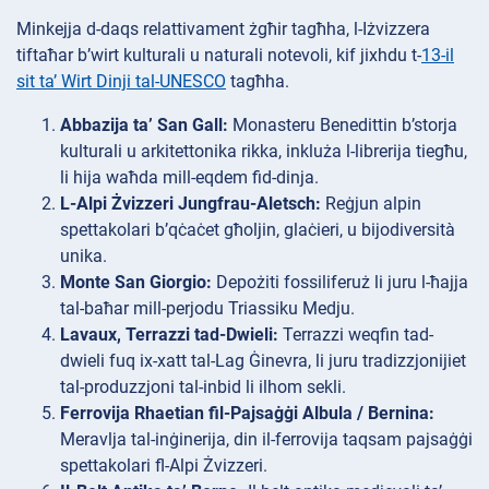
Minkejja d-daqs relattivament żgħir tagħha, l-Iżvizzera
tiftaħar b’wirt kulturali u naturali notevoli, kif jixhdu t-
13-il
sit ta’ Wirt Dinji tal-UNESCO
tagħha.
Abbazija ta’ San Gall:
Monasteru Benedittin b’storja
kulturali u arkitettonika rikka, inkluża l-librerija tiegħu,
li hija waħda mill-eqdem fid-dinja.
L-Alpi Żvizzeri Jungfrau-Aletsch:
Reġjun alpin
spettakolari b’qċaċet għoljin, glaċieri, u bijodiversità
unika.
Monte San Giorgio:
Depożiti fossiliferuż li juru l-ħajja
tal-baħar mill-perjodu Triassiku Medju.
Lavaux, Terrazzi tad-Dwieli:
Terrazzi weqfin tad-
dwieli fuq ix-xatt tal-Lag Ġinevra, li juru tradizzjonijiet
tal-produzzjoni tal-inbid li ilhom sekli.
Ferrovija Rhaetian fil-Pajsaġġi Albula / Bernina:
Meravlja tal-inġinerija, din il-ferrovija taqsam pajsaġġi
spettakolari fl-Alpi Żvizzeri.