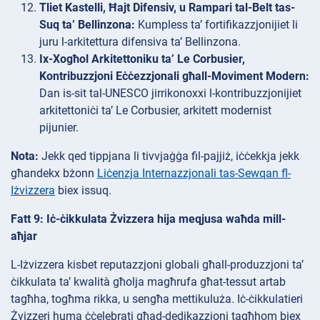
Tliet Kastelli, Ħajt Difensiv, u Rampari tal-Belt tas-
Suq ta’ Bellinzona:
Kumpless ta’ fortifikazzjonijiet li
juru l-arkitettura difensiva ta’ Bellinzona.
Ix-Xogħol Arkitettoniku ta’ Le Corbusier,
Kontribuzzjoni Eċċezzjonali għall-Moviment Modern:
Dan is-sit tal-UNESCO jirrikonoxxi l-kontribuzzjonijiet
arkitettoniċi ta’ Le Corbusier, arkitett modernist
pijunier.
Nota:
Jekk qed tippjana li tivvjaġġa fil-pajjiż, iċċekkja jekk
għandekx bżonn
Liċenzja Internazzjonali tas-Sewqan fl-
Iżvizzera
biex issuq.
Fatt 9: Iċ-ċikkulata Żvizzera hija meqjusa waħda mill-
aħjar
L-Iżvizzera kisbet reputazzjoni globali għall-produzzjoni ta’
ċikkulata ta’ kwalità għolja magħrufa għat-tessut artab
tagħha, togħma rikka, u sengħa mettikuluża. Iċ-ċikkulatieri
Żvizzeri huma ċċelebrati għad-dedikazzjoni tagħhom biex