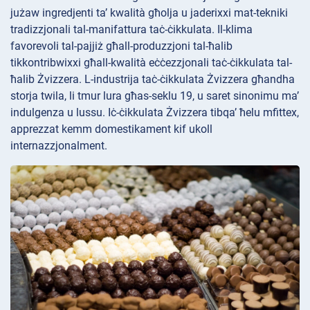
jużaw ingredjenti ta’ kwalità għolja u jaderixxi mat-tekniki
tradizzjonali tal-manifattura taċ-ċikkulata. Il-klima
favorevoli tal-pajjiż għall-produzzjoni tal-ħalib
tikkontribwixxi għall-kwalità eċċezzjonali taċ-ċikkulata tal-
ħalib Żvizzera. L-industrija taċ-ċikkulata Żvizzera għandha
storja twila, li tmur lura għas-seklu 19, u saret sinonimu ma’
indulgenza u lussu. Iċ-ċikkulata Żvizzera tibqa’ ħelu mfittex,
apprezzat kemm domestikament kif ukoll
internazzjonalment.