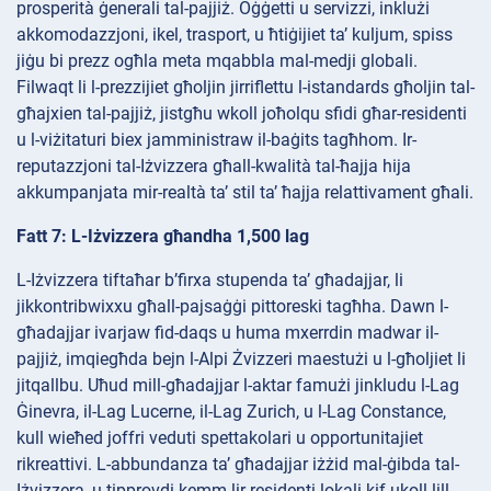
prosperità ġenerali tal-pajjiż. Oġġetti u servizzi, inklużi
akkomodazzjoni, ikel, trasport, u ħtiġijiet ta’ kuljum, spiss
jiġu bi prezz ogħla meta mqabbla mal-medji globali.
Filwaqt li l-prezzijiet għoljin jirriflettu l-istandards għoljin tal-
għajxien tal-pajjiż, jistgħu wkoll joħolqu sfidi għar-residenti
u l-viżitaturi biex jamministraw il-baġits tagħhom. Ir-
reputazzjoni tal-Iżvizzera għall-kwalità tal-ħajja hija
akkumpanjata mir-realtà ta’ stil ta’ ħajja relattivament għali.
Fatt 7: L-Iżvizzera għandha 1,500 lag
L-Iżvizzera tiftaħar b’firxa stupenda ta’ għadajjar, li
jikkontribwixxu għall-pajsaġġi pittoreski tagħha. Dawn l-
għadajjar ivarjaw fid-daqs u huma mxerrdin madwar il-
pajjiż, imqiegħda bejn l-Alpi Żvizzeri maestużi u l-għoljiet li
jitqallbu. Uħud mill-għadajjar l-aktar famużi jinkludu l-Lag
Ġinevra, il-Lag Lucerne, il-Lag Zurich, u l-Lag Constance,
kull wieħed joffri veduti spettakolari u opportunitajiet
rikreattivi. L-abbundanza ta’ għadajjar iżżid mal-ġibda tal-
Iżvizzera, u tipprovdi kemm lir-residenti lokali kif ukoll lill-