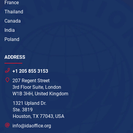
France
Thailand
Canada
India
Poland
ADDRESS
+1 205 855 3153
207 Regent Street
3rd Floor Suite, London
W1B 3HH, United Kingdom
1321 Upland Dr.
Ste. 3819
Houston, TX 77043, USA
info@idaoffice.org