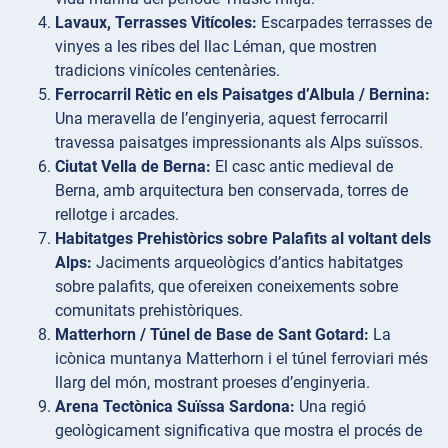
Lavaux, Terrasses Vitícoles:
Escarpades terrasses de
vinyes a les ribes del llac Léman, que mostren
tradicions vinícoles centenàries.
Ferrocarril Rètic en els Paisatges d’Albula / Bernina:
Una meravella de l’enginyeria, aquest ferrocarril
travessa paisatges impressionants als Alps suïssos.
Ciutat Vella de Berna:
El casc antic medieval de
Berna, amb arquitectura ben conservada, torres de
rellotge i arcades.
Habitatges Prehistòrics sobre Palafits al voltant dels
Alps:
Jaciments arqueològics d’antics habitatges
sobre palafits, que ofereixen coneixements sobre
comunitats prehistòriques.
Matterhorn / Túnel de Base de Sant Gotard:
La
icònica muntanya Matterhorn i el túnel ferroviari més
llarg del món, mostrant proeses d’enginyeria.
Arena Tectònica Suïssa Sardona:
Una regió
geològicament significativa que mostra el procés de