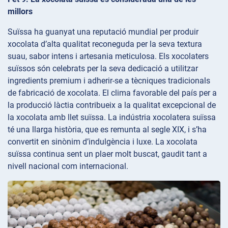
millors
Suïssa ha guanyat una reputació mundial per produir
xocolata d’alta qualitat reconeguda per la seva textura
suau, sabor intens i artesania meticulosa. Els xocolaters
suïssos són celebrats per la seva dedicació a utilitzar
ingredients premium i adherir-se a tècniques tradicionals
de fabricació de xocolata. El clima favorable del país per a
la producció làctia contribueix a la qualitat excepcional de
la xocolata amb llet suïssa. La indústria xocolatera suïssa
té una llarga història, que es remunta al segle XIX, i s’ha
convertit en sinònim d’indulgència i luxe. La xocolata
suïssa continua sent un plaer molt buscat, gaudit tant a
nivell nacional com internacional.