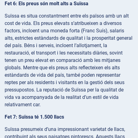
Fet 6: Els preus són molt alts a Suïssa
Suïssa es situa constantment entre els països amb un alt
cost de vida. Els preus elevats s’atribueixen a diversos
factors, incloent una moneda forta (Franc Suís), salaris
alts, estrictes estàndards de qualitat i la prosperitat general
del país. Béns i serveis, incloent l’allotjament, la
restauració, el transport i les necessitats diàries, sovint
tenen un preu elevat en comparació amb les mitjanes
globals. Mentre que els preus alts reflecteixen els alts
estàndards de vida del país, també poden representar
reptes per als residents i visitants en la gestió dels seus
pressupostos. La reputació de Suïssa per la qualitat de
vida va acompanyada de la realitat d’un estil de vida
relativament car.
Fet 7: Suïssa té 1.500 llacs
Suïssa presumeix d’una impressionant varietat de llacs,
contribuint als seus paisatges pintorescs. Aquests llacs