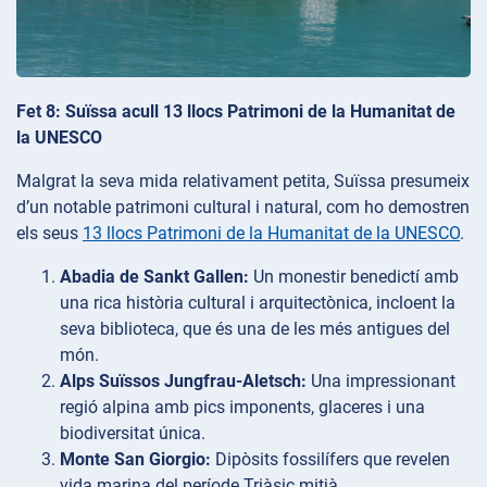
Fet 8: Suïssa acull 13 llocs Patrimoni de la Humanitat de
la UNESCO
Malgrat la seva mida relativament petita, Suïssa presumeix
d’un notable patrimoni cultural i natural, com ho demostren
els seus
13 llocs Patrimoni de la Humanitat de la UNESCO
.
Abadia de Sankt Gallen:
Un monestir benedictí amb
una rica història cultural i arquitectònica, incloent la
seva biblioteca, que és una de les més antigues del
món.
Alps Suïssos Jungfrau-Aletsch:
Una impressionant
regió alpina amb pics imponents, glaceres i una
biodiversitat única.
Monte San Giorgio:
Dipòsits fossilífers que revelen
vida marina del període Triàsic mitjà.