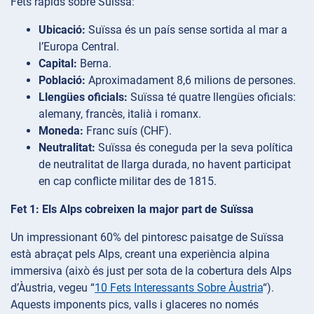
Fets ràpids sobre Suïssa:
Ubicació:
Suïssa és un país sense sortida al mar a
l’Europa Central.
Capital:
Berna.
Població:
Aproximadament 8,6 milions de persones.
Llengües oficials:
Suïssa té quatre llengües oficials:
alemany, francès, italià i romanx.
Moneda:
Franc suís (CHF).
Neutralitat:
Suïssa és coneguda per la seva política
de neutralitat de llarga durada, no havent participat
en cap conflicte militar des de 1815.
Fet 1: Els Alps cobreixen la major part de Suïssa
Un impressionant 60% del pintoresc paisatge de Suïssa
està abraçat pels Alps, creant una experiència alpina
immersiva (això és just per sota de la cobertura dels Alps
d’Àustria, vegeu “
10 Fets Interessants Sobre Àustria
“).
Aquests imponents pics, valls i glaceres no només