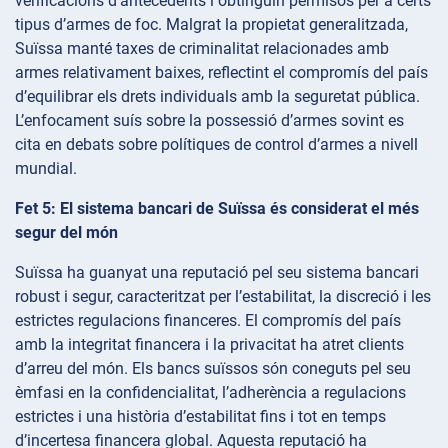
verificacions d’antecedents i obtinguin permisos per a certs
tipus d’armes de foc. Malgrat la propietat generalitzada,
Suïssa manté taxes de criminalitat relacionades amb
armes relativament baixes, reflectint el compromís del país
d’equilibrar els drets individuals amb la seguretat pública.
L’enfocament suís sobre la possessió d’armes sovint es
cita en debats sobre polítiques de control d’armes a nivell
mundial.
Fet 5: El sistema bancari de Suïssa és considerat el més
segur del món
Suïssa ha guanyat una reputació pel seu sistema bancari
robust i segur, caracteritzat per l’estabilitat, la discreció i les
estrictes regulacions financeres. El compromís del país
amb la integritat financera i la privacitat ha atret clients
d’arreu del món. Els bancs suïssos són coneguts pel seu
èmfasi en la confidencialitat, l’adherència a regulacions
estrictes i una història d’estabilitat fins i tot en temps
d’incertesa financera global. Aquesta reputació ha