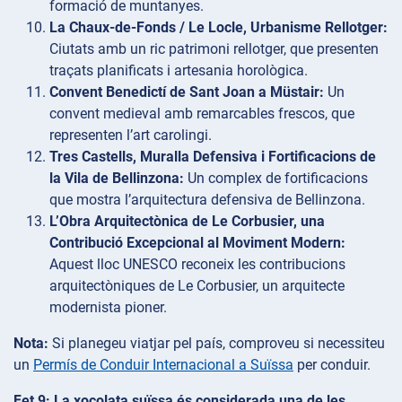
formació de muntanyes.
La Chaux-de-Fonds / Le Locle, Urbanisme Rellotger:
Ciutats amb un ric patrimoni rellotger, que presenten
traçats planificats i artesania horològica.
Convent Benedictí de Sant Joan a Müstair:
Un
convent medieval amb remarcables frescos, que
representen l’art carolingi.
Tres Castells, Muralla Defensiva i Fortificacions de
la Vila de Bellinzona:
Un complex de fortificacions
que mostra l’arquitectura defensiva de Bellinzona.
L’Obra Arquitectònica de Le Corbusier, una
Contribució Excepcional al Moviment Modern:
Aquest lloc UNESCO reconeix les contribucions
arquitectòniques de Le Corbusier, un arquitecte
modernista pioner.
Nota:
Si planegeu viatjar pel país, comproveu si necessiteu
un
Permís de Conduir Internacional a Suïssa
per conduir.
Fet 9: La xocolata suïssa és considerada una de les