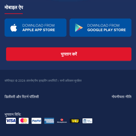
मोबाइल ऐप
भुगतान करें
कॉपीराइट © 2026 अंतर्राष्ट्रीय ड्राइविंग अथॉरिटी। सभी अधिकार सुरक्षित
डिलीवरी और रिटर्न पॉलिसी
गोपनीयता नीति
भुगतान विधि: