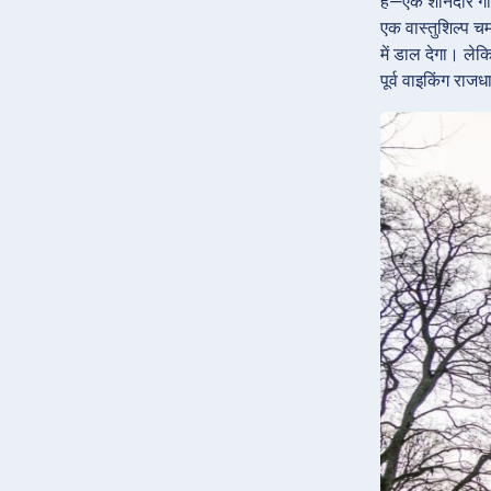
है—एक शानदार गॉथि
एक वास्तुशिल्प च
में डाल देगा। लेक
पूर्व वाइकिंग रा