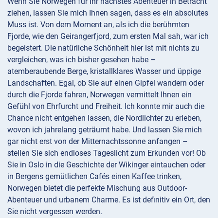
Wenn Sie Norwegen für Ihr nächstes Abenteuer in Betracht
ziehen, lassen Sie mich Ihnen sagen, dass es ein absolutes
Muss ist. Von dem Moment an, als ich die berühmten
Fjorde, wie den Geirangerfjord, zum ersten Mal sah, war ich
begeistert. Die natürliche Schönheit hier ist mit nichts zu
vergleichen, was ich bisher gesehen habe –
atemberaubende Berge, kristallklares Wasser und üppige
Landschaften. Egal, ob Sie auf einen Gipfel wandern oder
durch die Fjorde fahren, Norwegen vermittelt Ihnen ein
Gefühl von Ehrfurcht und Freiheit. Ich konnte mir auch die
Chance nicht entgehen lassen, die Nordlichter zu erleben,
wovon ich jahrelang geträumt habe. Und lassen Sie mich
gar nicht erst von der Mitternachtssonne anfangen –
stellen Sie sich endloses Tageslicht zum Erkunden vor! Ob
Sie in Oslo in die Geschichte der Wikinger eintauchen oder
in Bergens gemütlichen Cafés einen Kaffee trinken,
Norwegen bietet die perfekte Mischung aus Outdoor-
Abenteuer und urbanem Charme. Es ist definitiv ein Ort, den
Sie nicht vergessen werden.