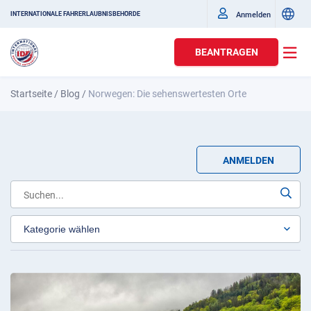
Anmelden
INTERNATIONALE FAHRERLAUBNISBEHÖRDE
BEANTRAGEN
Startseite
/
Blog
/
Norwegen: Die sehenswertesten Orte
ANMELDEN