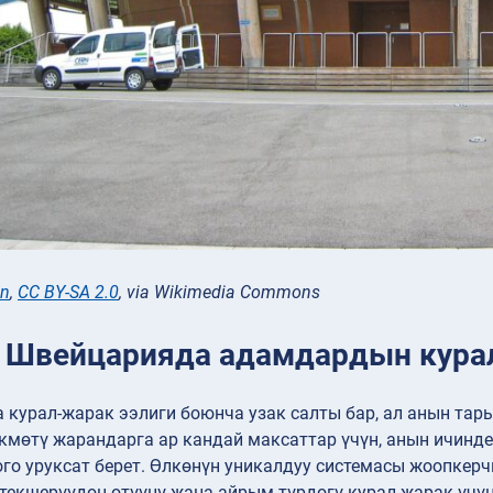
n
,
CC BY-SA 2.0
, via Wikimedia Commons
: Швейцарияда адамдардын курал
 курал-жарак ээлиги боюнча узак салты бар, ал анын та
мөтү жарандарга ар кандай максаттар үчүн, анын ичинде ө
го уруксат берет. Өлкөнүн уникалдуу системасы жоопкерч
екшерүүдөн өтүүнү жана айрым түрдөгү курал-жарак үчүн