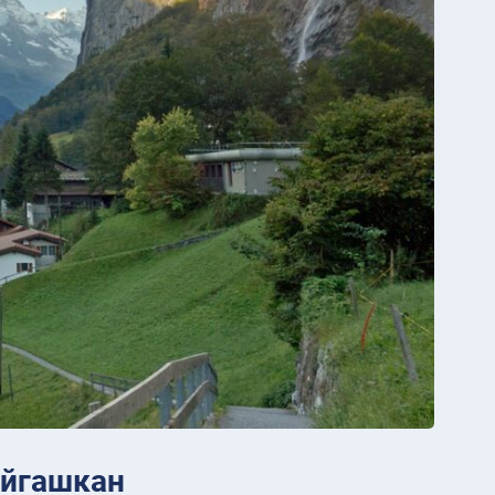
айгашкан