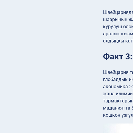
Швейцарияда
шаарынын жа
курулуш бло
аралык кызм
алдыңкы ката
Факт 3
Швейцария т
глобалдык и
экономика ж
жана илимий
тармактарын
маданиятта 
кошкон үзгү