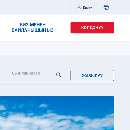
Кирүү
БИЗ МЕНЕН
КОЛДОНУУ
БАЙЛАНЫШЫҢЫЗ
л
Сын-пикирлер
ЖАЗЫЛУУ