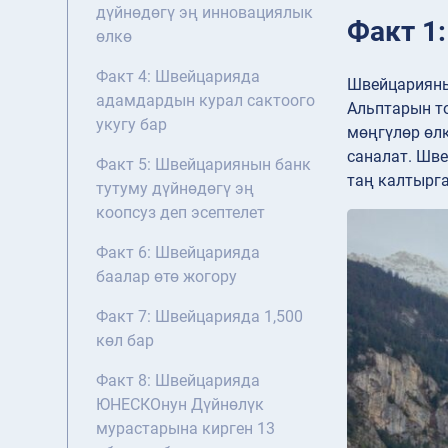
дүйнөдөгү эң инновациялык
Факт 1
өлкө
Факт 4: Швейцарияда
Швейцарияны
адамдардын курал сактоого
Альптарын то
укугу бар
мөңгүлөр өлк
саналат. Шве
Факт 5: Швейцариянын банк
таң калтырг
тутуму дүйнөдөгү эң
коопсуз деп эсептелет
Факт 6: Швейцарияда
баалар өтө жогору
Факт 7: Швейцарияда 1,500
көл бар
Факт 8: Швейцарияда
ЮНЕСКОнун Дүйнөлүк
мурастарына кирген 13