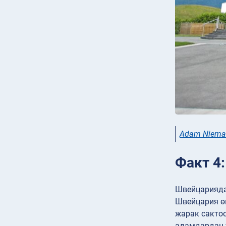
Adam Niema
Факт 4
Швейцарияда
Швейцария өк
жарак сактоо
адамдардан т