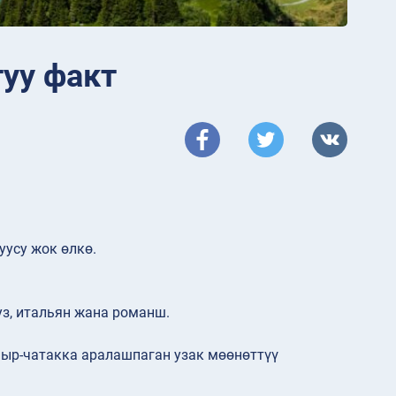
уу факт
усу жок өлкө.
уз, итальян жана романш.
ыр-чатакка аралашпаган узак мөөнөттүү