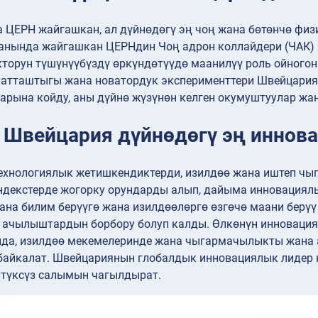
 ЦЕРН жайгашкан, ал дүйнөдөгү эң чоң жана бөтөнчө физ
нында жайгашкан ЦЕРНдин Чоң адрон коллайдери (ЧАК) н
кторун түшүнүүбүздү өркүндөтүүдө маанилүү роль ойногон
атташтыгы жана новатордук эксперименттери Швейцария
рына койду, аны дүйнө жүзүнөн келген окумуштуулар жан
: Швейцария дүйнөдөгү эң иннов
ехнологиялык жетишкендиктерди, изилдөө жана иштеп чы
ндекстерде жогорку орундарды алып, дайыма инновациялы
ана билим берүүгө жана изилдөөлөргө өзгөчө маани берү
 ачылыштардын борбору болуп калды. Өлкөнүн инновацияг
да, изилдөө мекемелеринде жана чыгармачылыкты жана 
байкалат. Швейцариянын глобалдык инновациялык лидер к
лтүксүз салымын чагылдырат.