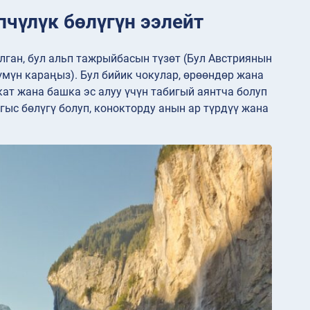
чүлүк бөлүгүн ээлейт
ган, бул альп тажрыйбасын түзөт (Бул Австриянын
үмүн караңыз). Бул бийик чокулар, өрөөндөр жана
кат жана башка эс алуу үчүн табигый аянтча болуп
ыс бөлүгү болуп, конокторду анын ар түрдүү жана