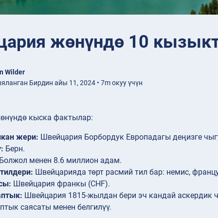
ария жөнүндө 10 кызыкт
n Wilder
ланган Бирдин айы 11, 2024 • 7m окуу үчүн
өнүндө кыска фактылар:
кан жери:
Швейцария Борбордук Европадагы деңизге чыгу
:
Берн.
Болжол менен 8.6 миллион адам.
тилдери:
Швейцарияда төрт расмий тил бар: немис, франц
сы:
Швейцария франкы (CHF).
аптык:
Швейцария 1815-жылдан бери эч кандай аскердик ч
птык саясаты менен белгилүү.