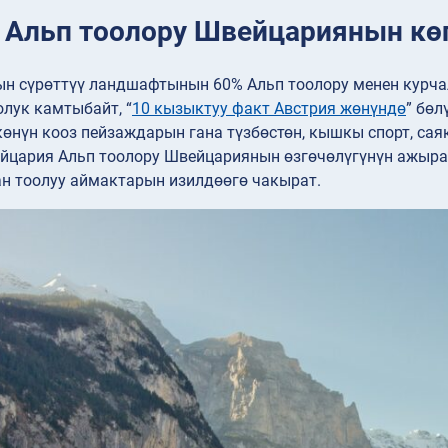
: Альп тоолору Швейцариянын көп
н сүрөттүү ландшафтынын 60% Альп тоолору менен курчал
лук камтыбайт, “
10 кызыктуу факт Австрия жөнүндө
” бөл
өнүн кооз пейзаждарын гана түзбөстөн, кышкы спорт, сая
йцария Альп тоолору Швейцариянын өзгөчөлүгүнүн ажыраг
ан тоолуу аймактарын изилдөөгө чакырат.