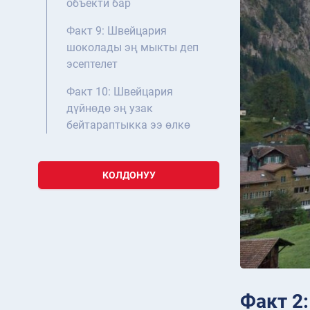
объекти бар
Факт 9: Швейцария
шоколады эң мыкты деп
эсептелет
Факт 10: Швейцария
дүйнөдө эң узак
бейтараптыкка ээ өлкө
КОЛДОНУУ
Факт 2