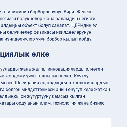
ика илиминин борборлорунун бири. Женева
егизги бөлүкчөлөр жана ааламдын негизги
 алдыңкы объект болуп саналат. ЦЕРНдин эл
ны бөлүкчөлөр физикасы изилдөөлөрүнүн
а изилдөөчүлөр үчүн борбор кылып койду.
ациялык өлкө
гууларды жана жалпы инновацияларды өлчөгөн
к жөндөмү үчүн таанылып келет. Күчтүү
ү менен Швейцария эң алдыңкы технологиялардын
а болгон милдеттенмеси анын өнүгүп келе жаткан
алдыңкы ой жүгүртүүнү камсыз кылган
атары орду анын илим, технология жана бизнес