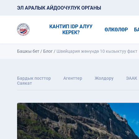
ЭЛ АРАЛЫК АЙДООЧУЛУК ОРГАНЫ
КАНТИП IDP АЛУУ
ӨЛКӨЛӨР
Б
КЕРЕК?
Башкы бет
/
Блог
/
Швейцария жөнүндө 10 кызыктуу факт
Бардык посттор
Агенттер
Жолдору
ЭААК
Саякат