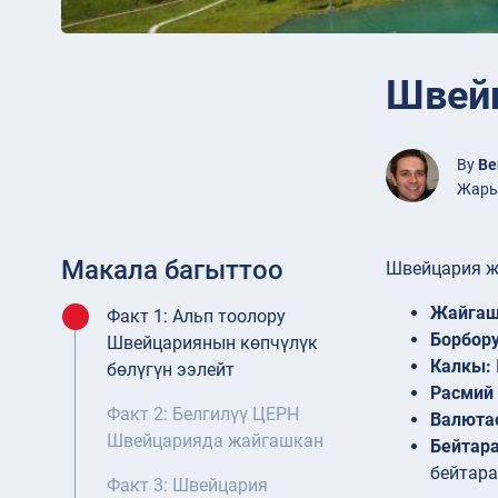
Швейц
By
Be
Жарыя
Макала багыттоо
Швейцария ж
Жайгаш
Факт 1: Альп тоолору
Борбору
Швейцариянын көпчүлүк
Калкы:
бөлүгүн ээлейт
Расмий 
Факт 2: Белгилүү ЦЕРН
Валюта
Швейцарияда жайгашкан
Бейтар
бейтара
Факт 3: Швейцария