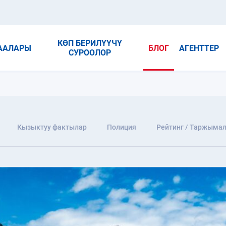
КӨП БЕРИЛҮҮЧҮ
ААЛАРЫ
БЛОГ
АГЕНТТЕР
СУРООЛОР
Кызыктуу фактылар
Полиция
Рейтинг / Таржыма