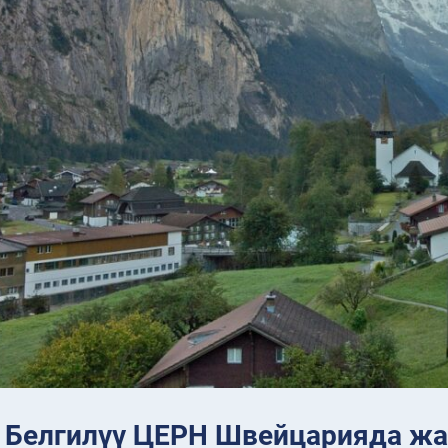
: Белгилүү ЦЕРН Швейцарияда ж