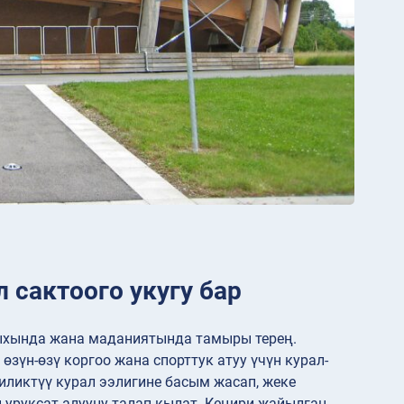
 сактоого укугу бар
рыхында жана маданиятында тамыры терең.
зүн-өзү коргоо жана спорттук атуу үчүн курал-
иликтүү курал ээлигине басым жасап, жеке
 уруксат алууну талап кылат. Кеңири жайылган