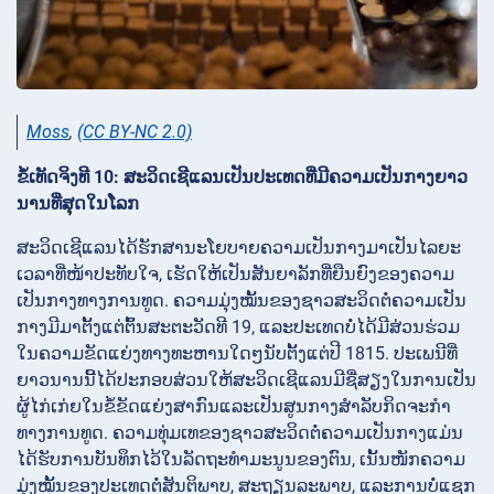
Moss
,
(CC BY-NC 2.0)
ຂໍ້ເທັດຈິງທີ 10: ສະວິດເຊີແລນເປັນປະເທດທີ່ມີຄວາມເປັນກາງຍາວ
ນານທີ່ສຸດໃນໂລກ
ສະວິດເຊີແລນໄດ້ຮັກສານະໂຍບາຍຄວາມເປັນກາງມາເປັນໄລຍະ
ເວລາທີ່ໜ້າປະທັບໃຈ, ເຮັດໃຫ້ເປັນສັນຍາລັກທີ່ຍືນຍົງຂອງຄວາມ
ເປັນກາງທາງການທູດ. ຄວາມມຸ່ງໝັ້ນຂອງຊາວສະວິດຕໍ່ຄວາມເປັນ
ກາງມີມາຕັ້ງແຕ່ຕົ້ນສະຕະວັດທີ 19, ແລະປະເທດບໍ່ໄດ້ມີສ່ວນຮ່ວມ
ໃນຄວາມຂັດແຍ່ງທາງທະຫານໃດໆນັບຕັ້ງແຕ່ປີ 1815. ປະເພນີທີ່
ຍາວນານນີ້ໄດ້ປະກອບສ່ວນໃຫ້ສະວິດເຊີແລນມີຊື່ສຽງໃນການເປັນ
ຜູ້ໄກ່ເກ່ຍໃນຂໍ້ຂັດແຍ່ງສາກົນແລະເປັນສູນກາງສຳລັບກິດຈະກຳ
ທາງການທູດ. ຄວາມທຸ່ມເທຂອງຊາວສະວິດຕໍ່ຄວາມເປັນກາງແມ່ນ
ໄດ້ຮັບການບັນທຶກໄວ້ໃນລັດຖະທຳມະນູນຂອງຕົນ, ເນັ້ນໜັກຄວາມ
ມຸ່ງໝັ້ນຂອງປະເທດຕໍ່ສັນຕິພາບ, ສະຖຽນລະພາບ, ແລະການບໍ່ແຊກ