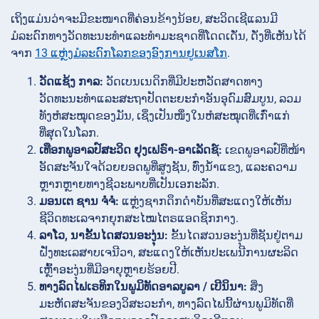
ເຖິງແມ່ນວ່າຈະມີຂະໜາດທີ່ຄ່ອນຂ້າງນ້ອຍ, ສະວິດເຊີແລນມີ
ມໍລະດົກທາງວັດທະນະທຳແລະທຳມະຊາດທີ່ໂດດເດັ່ນ, ດັ່ງທີ່ເຫັນໄດ້
ຈາກ
13 ແຫຼ່ງມໍລະດົກໂລກຂອງອົງການຢູເນສໂກ
.
ວັດແຊ້ງ ກາລ:
ວັດເບນເນດິກທີ່ມີປະຫວັດສາດທາງ
ວັດທະນະທຳແລະສະຖາປັດຕະຍະກຳອັນອຸດົມສົມບູນ, ລວມ
ທັງຫໍສະໝຸດຂອງມັນ, ເຊິ່ງເປັນໜຶ່ງໃນຫໍສະໝຸດທີ່ເກົ່າແກ່
ທີ່ສຸດໃນໂລກ.
ເທືອກພູອາລປ໌ສະວິດ ຢຸງເຟຣົາ-ອາເລັດຊ໌:
ເຂດພູອາລປ໌ທີ່ໜ້າ
ອັດສະຈັນໃຈດ້ວຍຍອດພູທີ່ສູງຊັນ, ທົ່ງນ້ຳແຂງ, ແລະຄວາມ
ຫຼາກຫຼາຍທາງຊີວະພາບທີ່ເປັນເອກະລັກ.
ມອນເຕ ຊານ ຈໍຈໍ:
ແຫຼ່ງຊາກດຶກດຳບັນທີ່ສະແດງໃຫ້ເຫັນ
ຊີວິດທະເລຈາກຍຸກສະໄໝໄຕຣແອດຊິກກາງ.
ລາໂວ, ນາຂັ້ນໄດສວນອະງຸ່ນ:
ຂັ້ນໄດສວນອະງຸ່ນທີ່ຊັນຢູ່ຕາມ
ຝັ່ງທະເລສາບເຈນີວາ, ສະແດງໃຫ້ເຫັນປະເພນີການຜະລິດ
ເຫຼົ້າອະງຸ່ນທີ່ມີອາຍຸຫຼາຍຮ້ອຍປີ.
ທາງລົດໄຟເຣທິກໃນພູມິທັດອາລບູລາ / ເບີນິນາ:
ສິ່ງ
ມະຫັດສະຈັນຂອງວິສະວະກຳ, ທາງລົດໄຟນີ້ຜ່ານພູມິທັດທີ່