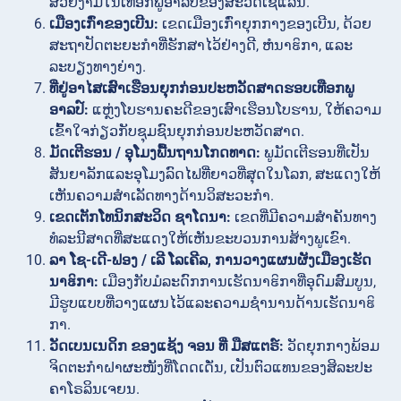
ສວຍງາມໃນເທືອກພູອາລປ໌ຂອງສະວິດເຊີແລນ.
ເມືອງເກົ່າຂອງເບີນ:
ເຂດເມືອງເກົ່າຍຸກກາງຂອງເບີນ, ດ້ວຍ
ສະຖາປັດຕະຍະກຳທີ່ຮັກສາໄວ້ຢ່າງດີ, ຫໍນາຬິກາ, ແລະ
ລະບຽງທາງຍ່າງ.
ທີ່ຢູ່ອາໄສເສົາເຮືອນຍຸກກ່ອນປະຫວັດສາດຮອບເທືອກພູ
ອາລປ໌:
ແຫຼ່ງໂບຮານຄະດີຂອງເສົາເຮືອນໂບຮານ, ໃຫ້ຄວາມ
ເຂົ້າໃຈກ່ຽວກັບຊຸມຊົນຍຸກກ່ອນປະຫວັດສາດ.
ມັດເຕີຮອນ / ອຸໂມງພື້ນຖານໂກດທາດ:
ພູມັດເຕີຮອນທີ່ເປັນ
ສັນຍາລັກແລະອຸໂມງລົດໄຟທີ່ຍາວທີ່ສຸດໃນໂລກ, ສະແດງໃຫ້
ເຫັນຄວາມສຳເລັດທາງດ້ານວິສະວະກຳ.
ເຂດເຕັກໂທນິກສະວິດ ຊາໂດນາ:
ເຂດທີ່ມີຄວາມສຳຄັນທາງ
ທໍລະນີສາດທີ່ສະແດງໃຫ້ເຫັນຂະບວນການສ້າງພູເຂົາ.
ລາ ໂຊ-ເດີ-ຟອງ / ເລີ ໂລເຄີລ, ການວາງແຜນຜັງເມືອງເຮັດ
ນາຬິກາ:
ເມືອງກັບມໍລະດົກການເຮັດນາຬິກາທີ່ອຸດົມສົມບູນ,
ມີຮູບແບບທີ່ວາງແຜນໄວ້ແລະຄວາມຊຳນານດ້ານເຮັດນາຬິ
ກາ.
ວັດເບນເນດິກ ຂອງແຊ້ງ ຈອນ ທີ່ ມືສແຕຣ໌:
ວັດຍຸກກາງພ້ອມ
ຈິດຕະກຳຝາຜະໜັງທີ່ໂດດເດັ່ນ, ເປັນຕົວແທນຂອງສິລະປະ
ຄາໂຣລິນເຈຍນ.