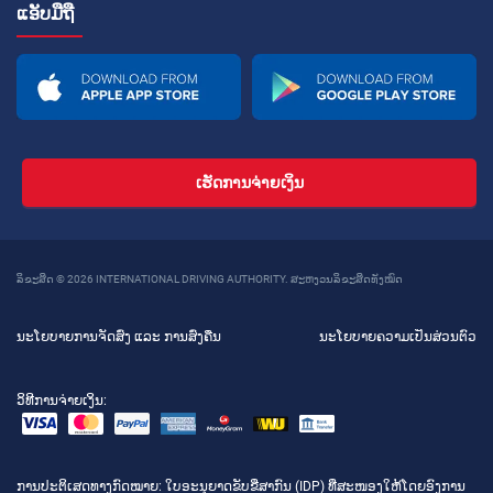
ແອັບມືຖື
ເຮັດການຈ່າຍເງິນ
ລິຂະສິດ © 2026 INTERNATIONAL DRIVING AUTHORITY. ສະຫງວນລິຂະສິດທັງໝົດ
ນະໂຍບາຍການຈັດສົ່ງ ແລະ ການສົ່ງຄືນ
ນະໂຍບາຍຄວາມເປັນສ່ວນຕົວ
ວິທີການຈ່າຍເງິນ:
ການປະຕິເສດທາງກົດໝາຍ
: ໃບອະນຸຍາດຂັບຂີ່ສາກົນ (IDP) ທີ່ສະໜອງໃຫ້ໂດຍອົງການ