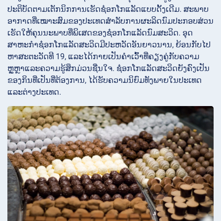
ປະຕິບັດຕາມເຕັກນິກການເຮັດຊ໋ອກໂກແລັດແບບດັ້ງເດີມ. ສະພາບ
ອາກາດທີ່ເໝາະສົມຂອງປະເທດສຳລັບການຜະລິດນົມປະກອບສ່ວນ
ເຮັດໃຫ້ຄຸນນະພາບທີ່ພິເສດຂອງຊ໋ອກໂກແລັດນົມສະວິດ. ອຸດ
ສາຫະກຳຊ໋ອກໂກແລັດສະວິດມີປະຫວັດອັນຍາວນານ, ຍ້ອນກັບໄປ
ຫາສະຕະວັດທີ 19, ແລະໄດ້ກາຍເປັນຄຳເວົ້າທີ່ຄຽງຄູ່ກັບຄວາມ
ຫຼູຫຼາແລະຄວາມຮູ້ສຶກມ່ວນຊື່ນໃຈ. ຊ໋ອກໂກແລັດສະວິດຍັງຄົງເປັນ
ຂອງກິນທີ່ເປັນທີ່ຕ້ອງການ, ໄດ້ຮັບຄວາມນິຍົມທັງພາຍໃນປະເທດ
ແລະຕ່າງປະເທດ.