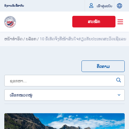
ເຂົ້າສູ່ລະບົບ
ອົງການຂັບຂີ່ສາກົນ
ສະໝັກ
ຫນ້າທໍາອິດ
/
ບລັອກ
/
10 ຂໍ້ເທັດຈິງທີ່ໜ້າສົນໃຈກ່ຽວກັບປະເທດສະວິດເຊີແລນ
ຕິດຕາມ