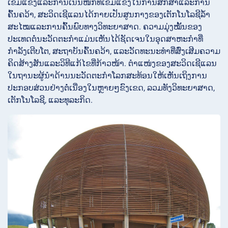
ເຂັ້ມແຂງແລະການເນັ້ນໜັກທີ່ເຂັ້ມແຂງໃນການສຶກສາແລະການ
ຄົ້ນຄວ້າ, ສະວິດເຊີແລນໄດ້ກາຍເປັນສູນກາງຂອງເຕັກໂນໂລຊີລ້ຳ
ສະໄໝແລະການຄົ້ນພົບທາງວິທະຍາສາດ. ຄວາມມຸ່ງໝັ້ນຂອງ
ປະເທດຕໍ່ນະວັດຕະກຳແມ່ນເຫັນໄດ້ຊັດເຈນໃນອຸດສາຫະກຳທີ່
ກຳລັງເຕີບໂຕ, ສະຖາບັນຄົ້ນຄວ້າ, ແລະວັດທະນະທຳທີ່ສົ່ງເສີມຄວາມ
ຄິດສ້າງສັນແລະວິທີແກ້ໄຂທີ່ກ້າວໜ້າ. ຕຳແໜ່ງຂອງສະວິດເຊີແລນ
ໃນຖານະຜູ້ນຳດ້ານນະວັດຕະກຳໂລກສະທ້ອນໃຫ້ເຫັນເຖິງການ
ປະກອບສ່ວນຢ່າງຕໍ່ເນື່ອງໃນຫຼາຍໆຂົງເຂດ, ລວມທັງວິທະຍາສາດ,
ເຕັກໂນໂລຊີ, ແລະທຸລະກິດ.