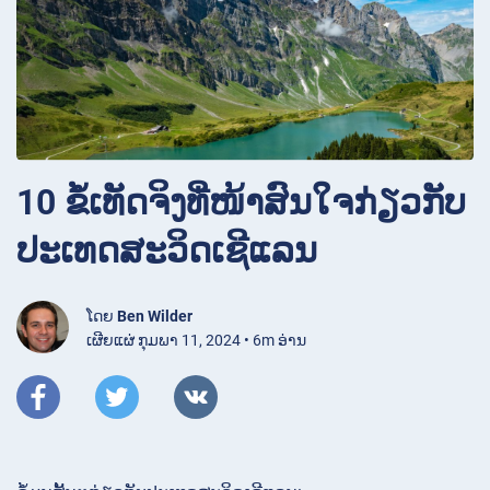
10 ຂໍ້ເທັດຈິງທີ່ໜ້າສົນໃຈກ່ຽວກັບ
ປະເທດສະວິດເຊີແລນ
ໂດຍ
Ben Wilder
ເຜີຍແຜ່ ກຸມພາ 11, 2024 • 6m ອ່ານ