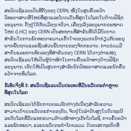
ສະວິດເຊີແລນເປັນທີ່ຕັ້ງຂອງ CERN, ໜຶ່ງໃນສູນຄົ້ນຄວ້າ
ວິທະຍາສາດທີ່ໃຫຍ່ທີ່ສຸດແລະໂດດເດັ່ນທີ່ສຸດໃນໂລກໃນດ້ານຟີຊິກ
ອະນຸພາກ. ຕັ້ງຢູ່ໃກ້ກັບເມືອງເຈນີວາ, ເຄື່ອງເລັ່ງອະນຸພາກຂະໜາດ
ໃຫຍ່ (LHC) ຂອງ CERN ເປັນສະຖານທີ່ສຳຄັນທີ່ໄດ້ມີບົດບາດ
ສຳຄັນໃນການພັດທະນາຄວາມເຂົ້າໃຈຂອງພວກເຮົາກ່ຽວກັບອະນຸ
ພາກພື້ນຖານແລະຊິ້ນສ່ວນພື້ນຖານຂອງຈັກກະວານ. ການຮ່ວມມື
ສາກົນແລະການທົດລອງທີ່ສຳຄັນຂອງ CERN ໄດ້ວາງຕຳແໜ່ງ
ສະວິດເຊີແລນໃຫ້ເປັນຜູ້ນຳໜ້າໃນການຄົ້ນຄວ້າທາງດ້ານຟີຊິກ
ອະນຸພາກ, ເຮັດໃຫ້ເປັນສູນກາງສຳລັບນັກວິທະຍາສາດແລະນັກຄົ້ນ
ຄວ້າຈາກທົ່ວໂລກ.
ຂໍ້ເທັດຈິງທີ 3: ສະວິດເຊີແລນເປັນປະເທດທີ່ມີນະວັດຕະກຳຫຼາຍ
ທີ່ສຸດໃນໂລກ
ສະວິດເຊີແລນໄດ້ຮັບການຍອມຮັບຢ່າງຕໍ່ເນື່ອງສຳລັບຄວາມ
ສາມາດດ້ານນະວັດຕະກຳຂອງຕົນ, ຈັດຢູ່ໃນລຳດັບສູງໃນດັດຊະນີ
ລະດັບໂລກທີ່ວັດແທກຄວາມກ້າວໜ້າທາງເຕັກໂນໂລຊີ, ການຄົ້ນຄວ້າ
ແລະພັດທະນາ, ແລະນະວັດຕະກຳໂດຍລວມ. ດ້ວຍເສດຖະກິດທີ່