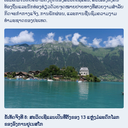
ທ້ອງຖິ່ນແລະນັກທ່ອງທ່ຽວດ້ວຍຈຸດໝາຍປາຍທາງທີ່ສວຍງາມສຳລັບ
ກິດຈະກຳກາງແຈ້ງ, ການພັກຜ່ອນ, ແລະການຊື່ນຊົມຄວາມງາມ
ທຳມະຊາດຂອງປະເທດ.
ຂໍ້ເທັດຈິງທີ 8: ສະວິດເຊີແລນເປັນທີ່ຕັ້ງຂອງ 13 ແຫຼ່ງມໍລະດົກໂລກ
ຂອງອົງການຢູເນສໂກ