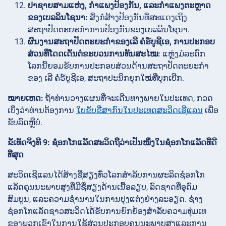
ປາຊາຍສາມແຫ່ງ, ກຳແພງປ້ອງກັນ, ແລະກຳແພງຕະຫຼາດ
ຂອງເບລລິນໂຊນາ:
ສິ່ງກໍ່ສ້າງປ້ອງກັນທີ່ສະແດງເຖິງ
ສະຖາປັດຕະຍະກຳການປ້ອງກັນຂອງເບລລິນໂຊນາ.
ຜົນງານສະຖາປັດຕະຍະກຳຂອງເລີ ຄໍຣ໌ບູຊີເອ, ການປະກອບ
ສ່ວນທີ່ໂດດເດັ່ນຕໍ່ຂະບວນການທັນສະໄໝ:
ແຫຼ່ງມໍລະດົກ
ໂລກນີ້ຍອມຮັບການປະກອບສ່ວນດ້ານສະຖາປັດຕະຍະກຳ
ຂອງ ເລີ ຄໍຣ໌ບູຊີເອ, ສະຖາປະນິກຍຸກໃໝ່ທີ່ບຸກເບີກ.
ໝາຍເຫດ:
ຖ້າທ່ານວາງແຜນທີ່ຈະເດີນທາງພາຍໃນປະເທດ, ກວດ
ເບິ່ງວ່າທ່ານຕ້ອງການ
ໃບຂັບຂີ່ສາກົນໃນປະເທດສະວິດເຊີແລນ
ເພື່ອ
ຂັບລົດຫຼືບໍ່.
ຂໍ້ເທັດຈິງທີ 9: ຊ໋ອກໂກແລັດສະວິດຖືວ່າເປັນໜຶ່ງໃນຊ໋ອກໂກແລັດທີ່ດີ
ທີ່ສຸດ
ສະວິດເຊີແລນໄດ້ສ້າງຊື່ສຽງທົ່ວໂລກສຳລັບການຜະລິດຊ໋ອກໂກ
ແລັດຄຸນນະພາບສູງທີ່ມີຊື່ສຽງດ້ານເນື້ອລຽບ, ລົດຊາດທີ່ອຸດົມ
ສົມບູນ, ແລະຄວາມຊຳນານໃນການປຸງແຕ່ງຢ່າງລະອຽດ. ຊ່າງ
ຊ໋ອກໂກແລັດຊາວສະວິດໄດ້ຮັບການຍົກຍ້ອງສຳລັບຄວາມທຸ່ມເທ
ຂອງພວກເຂົາໃນການໃຊ້ສ່ວນປະກອບຄຸນນະພາບສູງແລະການ