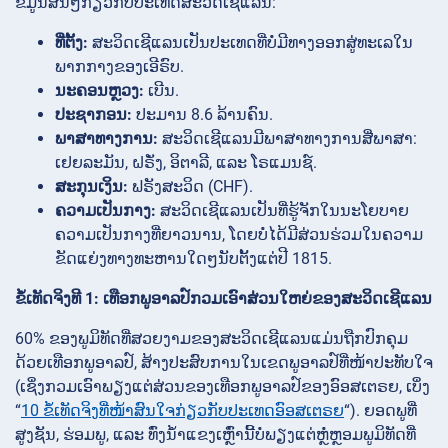
ຂໍ້ມູນສັ້ນໆກ່ຽວກັບປະເທດສະວິດເຊີແລນ:
ທີ່ຕັ້ງ:
ສະວິດເຊີແລນເປັນປະເທດທີ່ບໍ່ມີທາງອອກສູ່ທະເລໃນ
ພາກກາງຂອງເອີຣົບ.
ນະຄອນຫຼວງ:
ເບີນ.
ປະຊາກອນ:
ປະມານ 8.6 ລ້ານຄົນ.
ພາສາທາງການ:
ສະວິດເຊີແລນມີພາສາທາງການສີ່ພາສາ:
ເຢຍລະມັນ, ຝຣັ່ງ, ອິຕາລີ, ແລະ ໂຣແມນຊ໌.
ສະກຸນເງິນ:
ຟຣັງສະວິດ (CHF).
ຄວາມເປັນກາງ:
ສະວິດເຊີແລນເປັນທີ່ຮູ້ຈັກໃນນະໂຍບາຍ
ຄວາມເປັນກາງທີ່ຍາວນານ, ໂດຍບໍ່ໄດ້ມີສ່ວນຮ່ວມໃນຄວາມ
ຂັດແຍ່ງທາງທະຫານໃດໆນັບຕັ້ງແຕ່ປີ 1815.
ຂໍ້ເທັດຈິງທີ 1: ເທືອກພູອາລປ໌ກວມເອົາສ່ວນໃຫຍ່ຂອງສະວິດເຊີແລນ
60% ຂອງພູມິທັດທີ່ສວຍງາມຂອງສະວິດເຊີແລນແມ່ນຖືກປົກຄຸມ
ດ້ວຍເທືອກພູອາລປ໌, ສ້າງປະສົບການໃນເຂດພູອາລປ໌ທີ່ໜ້າປະທັບໃຈ
(ເຊິ່ງກວມເອົາພຽງແຕ່ສ່ວນຂອງເທືອກພູອາລປ໌ຂອງອົອສເຕຣຍ, ເບິ່ງ
“
10 ຂໍ້ເທັດຈິງທີ່ໜ້າສົນໃຈກ່ຽວກັບປະເທດອົອສເຕຣຍ
“). ຍອດພູທີ່
ສູງຊັນ, ຮ່ອມພູ, ແລະ ທົ່ງນ້ຳແຂງເຫຼົ່ານີ້ບໍ່ພຽງແຕ່ຫຼໍ່ຫຼອມພູມິທັດທີ່