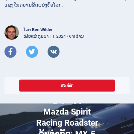
ແຊງໃນຄວາມຂັດແຍ່ງທົ່ວໂລກ.
ໂດຍ
Ben Wilder
ເຜີຍແຜ່ ກຸມພາ 11, 2024 • 6m ອ່ານ
ສະໝັກ
ພະຈິກ 17, 2025
Mazda Spirit
Racing Roadster
ລຸ້ນຈຳກັດ: MX-5