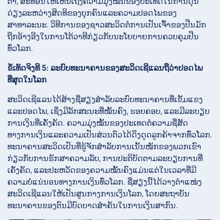
ຕໍ່າ, ສະທ້ອນໃຫ້ເຫັນເຖິງຄວາມມຸ່ງໝັ້ນຂອງປະເທດໃນການດຸ່ນ
ດ່ຽງລະຫວ່າງສິດທິຂອງບຸກຄົນແລະຄວາມປອດໄພຂອງ
ສາທາລະນະ. ວິທີການຂອງຊາວສະວິດຕໍ່ການເປັນເຈົ້າຂອງປືນມັກ
ຖືກອ້າງອີງໃນການໂຕ້ວາທີກ່ຽວກັບນະໂຍບາຍການຄວບຄຸມປືນ
ທົ່ວໂລກ.
ຂໍ້ເທັດຈິງທີ 5: ລະບົບທະນາຄານຂອງສະວິດເຊີແລນຖືວ່າປອດໄພ
ທີ່ສຸດໃນໂລກ
ສະວິດເຊີແລນໄດ້ສ້າງຊື່ສຽງສຳລັບລະບົບທະນາຄານທີ່ເຂັ້ມແຂງ
ແລະປອດໄພ, ເຊິ່ງມີລັກສະນະທີ່ໝັ້ນຄົງ, ຮອບຄອບ, ແລະມີລະບຽບ
ການເງິນທີ່ເຄັ່ງຄັດ. ຄວາມມຸ່ງໝັ້ນຂອງປະເທດຕໍ່ຄວາມຊື່ສັດ
ທາງການເງິນແລະຄວາມເປັນສ່ວນຕົວໄດ້ດຶງດູດລູກຄ້າຈາກທົ່ວໂລກ.
ທະນາຄານສະວິດເປັນທີ່ຮູ້ຈັກສຳລັບການເນັ້ນໜັກຂອງພວກເຂົາ
ກ່ຽວກັບການຮັກສາຄວາມລັບ, ການປະຕິບັດຕາມລະບຽບການທີ່
ເຄັ່ງຄັດ, ແລະປະຫວັດຂອງຄວາມໝັ້ນຄົງແມ່ນແຕ່ໃນເວລາທີ່ມີ
ຄວາມບໍ່ແນ່ນອນທາງການເງິນທົ່ວໂລກ. ຊື່ສຽງນີ້ໄດ້ວາງຕຳແໜ່ງ
ສະວິດເຊີແລນໃຫ້ເປັນສູນກາງການເງິນໂລກ, ໂດຍສະຖາບັນ
ທະນາຄານຂອງຕົນມີບົດບາດສຳຄັນໃນການເງິນສາກົນ.