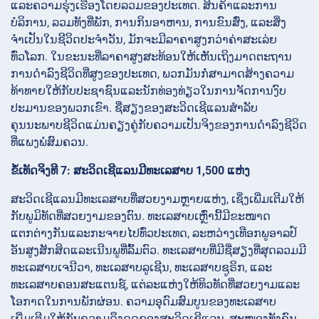
ແລະຄວາມຮຸ່ງເຮືອງໂດຍລວມຂອງປະເທດ. ສິນຄ້າແລະການ
ບໍລິການ, ລວມທັງທີ່ພັກ, ການກິນອາຫານ, ການຂົນສົ່ງ, ແລະສິ່ງ
ຈຳເປັນໃນຊີວິດປະຈຳວັນ, ມັກຈະມີລາຄາສູງກວ່າຄ່າສະເລ່ຍ
ທົ່ວໂລກ. ໃນຂະນະທີ່ລາຄາສູງສະທ້ອນໃຫ້ເຫັນເຖິງມາດຕະຖານ
ການດຳລົງຊີວິດທີ່ສູງຂອງປະເທດ, ພວກມັນກໍ່ສາມາດສ້າງຄວາມ
ທ້າທາຍໃຫ້ກັບປະຊາຊົນແລະນັກທ່ອງທ່ຽວໃນການຈັດການງົບ
ປະມານຂອງພວກເຂົາ. ຊື່ສຽງຂອງສະວິດເຊີແລນສຳລັບ
ຄຸນນະພາບຊີວິດແມ່ນຄຽງຄູ່ກັບຄວາມເປັນຈິງຂອງການດຳລົງຊີວິດ
ທີ່ແພງພໍສົມຄວນ.
ຂໍ້ເທັດຈິງທີ 7: ສະວິດເຊີແລນມີທະເລສາບ 1,500 ແຫ່ງ
ສະວິດເຊີແລນມີທະເລສາບທີ່ສວຍງາມຫຼາຍແຫ່ງ, ເຊິ່ງເພີ່ມເຕີມໃຫ້
ກັບພູມິທັດທີ່ສວຍງາມຂອງຕົນ. ທະເລສາບເຫຼົ່ານີ້ມີຂະໜາດ
ແຕກຕ່າງກັນແລະກະຈາຍໄປທົ່ວປະເທດ, ລະຫວ່າງເທືອກພູອາລປ໌
ອັນສູງສັກສິດແລະເນີນພູທີ່ລົ້ມຕົວ. ທະເລສາບທີ່ມີຊື່ສຽງທີ່ສຸດລວມມີ
ທະເລສາບເຈນີວາ, ທະເລສາບລູເຊີນ, ທະເລສາບຊູຣິກ, ແລະ
ທະເລສາບຄອນສະແຕນຊ໌, ແຕ່ລະແຫ່ງໃຫ້ທິວທັດທີ່ສວຍງາມແລະ
ໂອກາດໃນການພັກຜ່ອນ. ຄວາມອຸດົມສົມບູນຂອງທະເລສາບ
ເພີ່ມເຕີມໃຫ້ກັບຄວາມດຶງດູດຂອງສະວິດເຊີແລນ, ສະໜອງທັງຄົນ