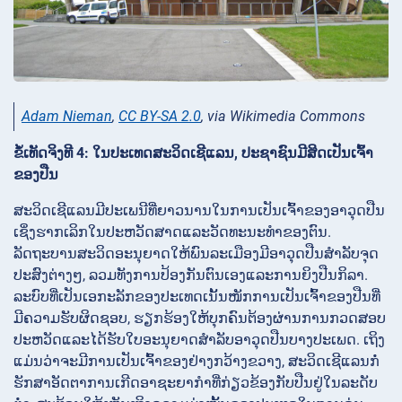
Adam Nieman
,
CC BY-SA 2.0
, via Wikimedia Commons
ຂໍ້ເທັດຈິງທີ 4: ໃນປະເທດສະວິດເຊີແລນ, ປະຊາຊົນມີສິດເປັນເຈົ້າ
ຂອງປືນ
ສະວິດເຊີແລນມີປະເພນີທີ່ຍາວນານໃນການເປັນເຈົ້າຂອງອາວຸດປືນ
ເຊິ່ງຮາກເລິກໃນປະຫວັດສາດແລະວັດທະນະທຳຂອງຕົນ.
ລັດຖະບານສະວິດອະນຸຍາດໃຫ້ພົນລະເມືອງມີອາວຸດປືນສຳລັບຈຸດ
ປະສົງຕ່າງໆ, ລວມທັງການປ້ອງກັນຕົນເອງແລະການຍິງປືນກິລາ.
ລະບົບທີ່ເປັນເອກະລັກຂອງປະເທດເນັ້ນໜັກການເປັນເຈົ້າຂອງປືນທີ່
ມີຄວາມຮັບຜິດຊອບ, ຮຽກຮ້ອງໃຫ້ບຸກຄົນຕ້ອງຜ່ານການກວດສອບ
ປະຫວັດແລະໄດ້ຮັບໃບອະນຸຍາດສຳລັບອາວຸດປືນບາງປະເພດ. ເຖິງ
ແມ່ນວ່າຈະມີການເປັນເຈົ້າຂອງຢ່າງກວ້າງຂວາງ, ສະວິດເຊີແລນກໍ່
ຮັກສາອັດຕາການເກີດອາຊະຍາກຳທີ່ກ່ຽວຂ້ອງກັບປືນຢູ່ໃນລະດັບ