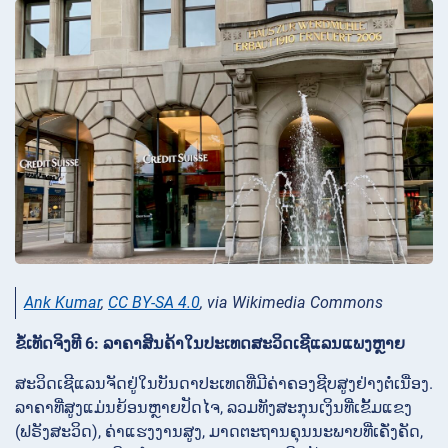
Ank Kumar
,
CC BY-SA 4.0
, via Wikimedia Commons
ຂໍ້ເທັດຈິງທີ 6: ລາຄາສິນຄ້າໃນປະເທດສະວິດເຊີແລນແພງຫຼາຍ
ສະວິດເຊີແລນຈັດຢູ່ໃນບັນດາປະເທດທີ່ມີຄ່າຄອງຊີບສູງຢ່າງຕໍ່ເນື່ອງ.
ລາຄາທີ່ສູງແມ່ນຍ້ອນຫຼາຍປັດໄຈ, ລວມທັງສະກຸນເງິນທີ່ເຂັ້ມແຂງ
(ຟຣັງສະວິດ), ຄ່າແຮງງານສູງ, ມາດຕະຖານຄຸນນະພາບທີ່ເຄັ່ງຄັດ,