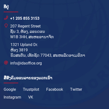
ທີ່ຢູ່
+1 205 855 3153
207 Regent Street
ຊັ້ນ 3, ຫ້ອງ, ລອນດອນ
W1B 3HH, ສະຫະອານາຈັກ
1321 Upland Dr.
ຫ້ອງ 3819
ຮິວສະຕັນ, ເທັກຊັດ 77043, ສະຫະລັດອາເມຣິກາ
info@idaoffice.org
ສື່ສັງຄົມອອນລາຍຂອງພວກເຮົາ
Google
Trustpilot
Facebook
Twitter
Instagram
VK