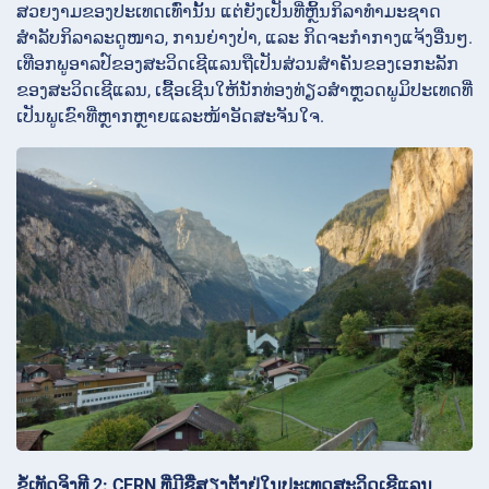
ສວຍງາມຂອງປະເທດເທົ່ານັ້ນ ແຕ່ຍັງເປັນທີ່ຫຼິ້ນກິລາທຳມະຊາດ
ສຳລັບກິລາລະດູໜາວ, ການຍ່າງປ່າ, ແລະ ກິດຈະກຳກາງແຈ້ງອື່ນໆ.
ເທືອກພູອາລປ໌ຂອງສະວິດເຊີແລນຖືເປັນສ່ວນສຳຄັນຂອງເອກະລັກ
ຂອງສະວິດເຊີແລນ, ເຊື້ອເຊີນໃຫ້ນັກທ່ອງທ່ຽວສຳຫຼວດພູມິປະເທດທີ່
ເປັນພູເຂົາທີ່ຫຼາກຫຼາຍແລະໜ້າອັດສະຈັນໃຈ.
ຂໍ້ເທັດຈິງທີ 2: CERN ທີ່ມີຊື່ສຽງຕັ້ງຢູ່ໃນປະເທດສະວິດເຊີແລນ