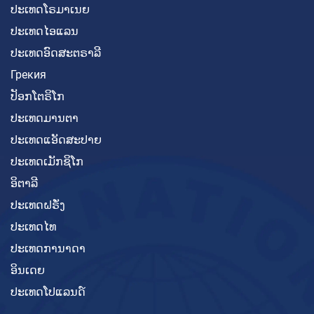
ປະເທດໂຣມາເນຍ
ປະເທດໄອແລນ
ປະເທດອົດສະຕຣາລີ
Грекия
ປັອກໂຕຣິໂກ
ປະເທດມານຕາ
ປະເທດແອັດສະປາຍ
ປະເທດເມັກຊິໂກ
ອິຕາລີ
ປະເທດຝຣັ່ງ
ປະເທດໄທ
ປະເທດການາດາ
ອິນເດຍ
ປະເທດໂປແລນດ໌