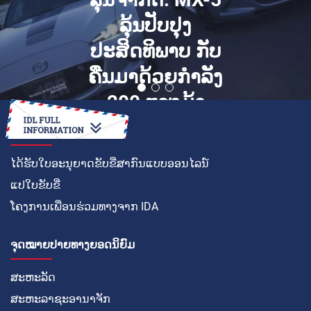
ລຸ້ນປັບປຸງ
ປະສິດທິພາບ ກັບ
ຄືນມາດ້ວຍກຳລັງ
200 ແຮງມ້າ
ວິທີໃນການ
ໄດ້ຮັບໃບອະນຸຍາດຂັບຂີ່ສາກົນແບບອອນໄລນ໌
ແປໃບຂັບຂີ່
ໂຄງການເພື່ອນຮ່ວມທາງຈາກ IDA
ຈຸດໝາຍປາຍທາງຍອດນິຍົມ
ສະຫະລັດ
ສະຫະລາຊະອານາຈັກ