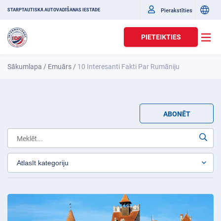
Pierakstīties
STARPTAUTISKĀ AUTOVADĪŠANAS IESTĀDE
PIETEIKTIES
Sākumlapa
/
Emuārs
/
10 Interesanti Fakti Par Rumāniju
ABONĒT