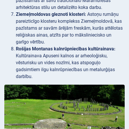
pazīstamas ar savu tradicionālo Maramurešas
arhitektūras stilu un detalizēto koka darbu.
Ziemeļmoldovas gleznoti klosteri:
Astoņu rumāņu
pareizticīgo klosteru komplekss Ziemeļmoldovā, kas
pazīstams ar savām ārējām freskām, kurās attēlotas
reliģiskas ainas, atzīts par to māksliniecisko un
garīgo vērtību.
Rošijas Montanas kalnrūpniecības kultūrainava:
Kultūrainava Apuseni kalnos ar arheoloģisku,
vēsturisku un vides nozīmi, kas atspoguļo
gadsimtiem ilgu kalnrūpniecības un metalurģijas
darbību.