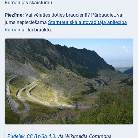
Rumānijas skaistumu.
Piezīme:
Vai vēlaties doties braucienā? Pārbaudiet, vai
jums nepieciešama
Starptautiskā autovadītāja apliecība
Rumānijā
, lai brauktu.
Pudelek
,
CC BY-SA 4.0
, via Wikimedia Commons