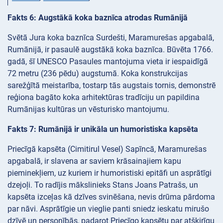
Fakts 6: Augstākā koka baznīca atrodas Rumānijā
Svētā Jura koka baznīca Surdešti, Maramurešas apgabalā,
Rumānijā, ir pasaulē augstākā koka baznīca. Būvēta 1766.
gadā, šī UNESCO Pasaules mantojuma vieta ir iespaidīgā
72 metru (236 pēdu) augstumā. Koka konstrukcijas
sarežģītā meistarība, tostarp tās augstais tornis, demonstrē
reģiona bagāto koka arhitektūras tradīciju un papildina
Rumānijas kultūras un vēsturisko mantojumu.
Fakts 7: Rumānijā ir unikāla un humoristiska kapsēta
Priecīgā kapsēta (Cimitirul Vesel) Sapīncā, Maramurešas
apgabalā, ir slavena ar saviem krāsainajiem kapu
pieminekļiem, uz kuriem ir humoristiski epitāfi un asprātīgi
dzejoļi. To radījis mākslinieks Stans Joans Patrašs, un
kapsēta izceļas kā dzīves svinēšana, nevis drūma pārdoma
par nāvi. Asprātīgie un vieglie panti sniedz ieskatu mirušo
dzīvē un personībās, padarot Priecīgo kapsētu par atšķirīgu