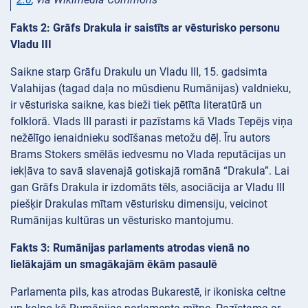
Fakts 2: Grāfs Drakula ir saistīts ar vēsturisko personu
Vladu III
Saikne starp Grāfu Drakulu un Vladu III, 15. gadsimta
Valahijas (tagad daļa no mūsdienu Rumānijas) valdnieku,
ir vēsturiska saikne, kas bieži tiek pētīta literatūrā un
folklorā. Vlads III parasti ir pazīstams kā Vlads Tepējs viņa
nežēlīgo ienaidnieku sodīšanas metožu dēļ. Īru autors
Brams Stokers smēlās iedvesmu no Vlada reputācijas un
iekļāva to savā slavenajā gotiskajā romānā “Drakula”. Lai
gan Grāfs Drakula ir izdomāts tēls, asociācija ar Vladu III
piešķir Drakulas mītam vēsturisku dimensiju, veicinot
Rumānijas kultūras un vēsturisko mantojumu.
Fakts 3: Rumānijas parlaments atrodas vienā no
lielākajām un smagākajām ēkām pasaulē
Parlamenta pils, kas atrodas Bukarestē, ir ikoniska celtne