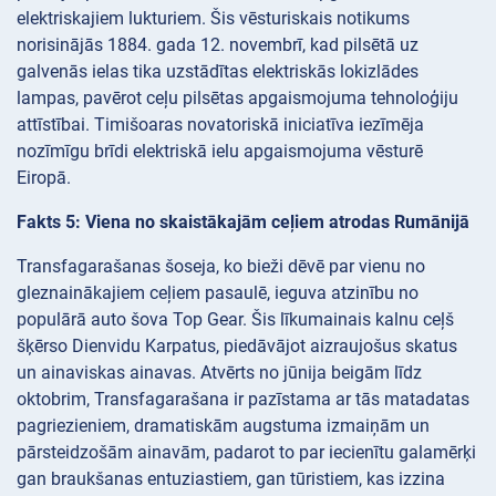
elektriskajiem lukturiem. Šis vēsturiskais notikums
norisinājās 1884. gada 12. novembrī, kad pilsētā uz
galvenās ielas tika uzstādītas elektriskās lokizlādes
lampas, pavērot ceļu pilsētas apgaismojuma tehnoloģiju
attīstībai. Timišoaras novatoriskā iniciatīva iezīmēja
nozīmīgu brīdi elektriskā ielu apgaismojuma vēsturē
Eiropā.
Fakts 5: Viena no skaistākajām ceļiem atrodas Rumānijā
Transfagarašanas šoseja, ko bieži dēvē par vienu no
gleznainākajiem ceļiem pasaulē, ieguva atzinību no
populārā auto šova Top Gear. Šis līkumainais kalnu ceļš
šķērso Dienvidu Karpatus, piedāvājot aizraujošus skatus
un ainaviskas ainavas. Atvērts no jūnija beigām līdz
oktobrim, Transfagarašana ir pazīstama ar tās matadatas
pagriezieniem, dramatiskām augstuma izmaiņām un
pārsteidzošām ainavām, padarot to par iecienītu galamērķi
gan braukšanas entuziastiem, gan tūristiem, kas izzina