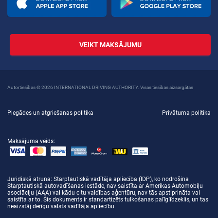
VEIKT MAKSĀJUMU
Autortiesības © 2026 INTERNATIONAL DRIVING AUTHORITY. Visas tiesības aizsargātas
Piegādes un atgriešanas politika
Privātuma politika
Maksājuma veids:
Juridiskā atruna
: Starptautiskā vadītāja apliecība (IDP), ko nodrošina
Starptautiskā autovadīšanas iestāde, nav saistīta ar Amerikas Automobiļu
asociāciju (AAA) vai kādu citu valdības aģentūru, nav tās apstiprināta vai
saistīta ar to. Šis dokuments ir standartizēts tulkošanas palīglīdzeklis, un tas
neaizstāj derīgu valsts vadītāja apliecību.