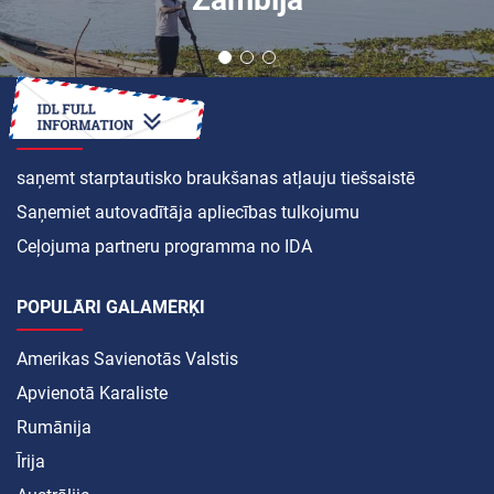
KĀ
saņemt starptautisko braukšanas atļauju tiešsaistē
Saņemiet autovadītāja apliecības tulkojumu
Ceļojuma partneru programma no IDA
POPULĀRI GALAMĒRĶI
Amerikas Savienotās Valstis
Apvienotā Karaliste
Rumānija
Īrija