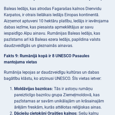
Baleas ledājs, kas atrodas Fagarašas kalnos Dienvidu
Karpatos, ir otrais lielākais ledājs Eiropas kontinentā.
Aizņemot aptuveni 10 hektāru platību, ledājs ir ievērojama
dabas iezīme, kas piesaista apmeklētājus ar savu
iespaidīgo Alpu ainavu. Rumānijas Baleas ledājs, kas
pazīstams arī kā Baleas ezera ledājs, papildina valsts
daudzveidīgās un gleznainās ainavas.
Fakts 9: Rumānijā kopā ir 8 UNESCO Pasaules
mantojuma vietas
Rumānija lepojas ar daudzveidīgu kultūras un dabas
bagātību klāstu, ko atzinusi UNESCO. Šīs vietas ietver:
Moldāvijas baznīcas:
Tās ir astoņu rumāņu
pareizticīgo baznīcu grupa Ziemeļmoldovā, kas
pazīstamas ar savām unikālajām un krāsainajām
ārējām freskām, kurās attēlotas reliģiskas ainas.
Dāciešu cietokšņi Orašties kalnos:
Sešu kalnu