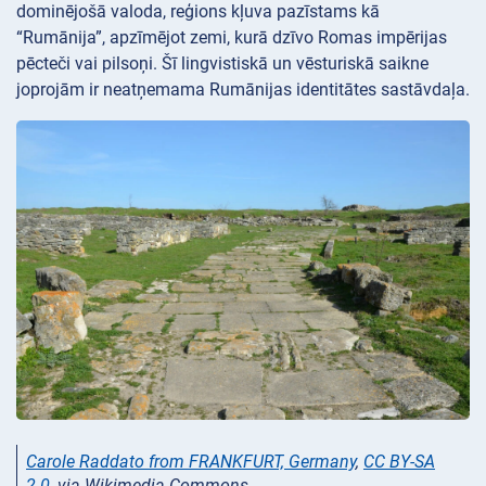
dominējošā valoda, reģions kļuva pazīstams kā
“Rumānija”, apzīmējot zemi, kurā dzīvo Romas impērijas
pēcteči vai pilsoņi. Šī lingvistiskā un vēsturiskā saikne
joprojām ir neatņemama Rumānijas identitātes sastāvdaļa.
Carole Raddato from FRANKFURT, Germany
,
CC BY-SA
2.0
, via Wikimedia Commons