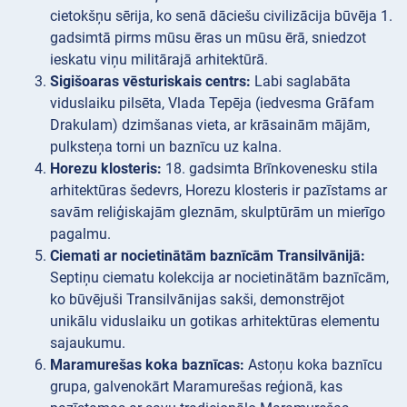
cietokšņu sērija, ko senā dāciešu civilizācija būvēja 1.
gadsimtā pirms mūsu ēras un mūsu ērā, sniedzot
ieskatu viņu militārajā arhitektūrā.
Sigišoaras vēsturiskais centrs:
Labi saglabāta
viduslaiku pilsēta, Vlada Tepēja (iedvesma Grāfam
Drakulam) dzimšanas vieta, ar krāsainām mājām,
pulksteņa torni un baznīcu uz kalna.
Horezu klosteris:
18. gadsimta Brīnkovenesku stila
arhitektūras šedevrs, Horezu klosteris ir pazīstams ar
savām reliģiskajām gleznām, skulptūrām un mierīgo
pagalmu.
Ciemati ar nocietinātām baznīcām Transilvānijā:
Septiņu ciematu kolekcija ar nocietinātām baznīcām,
ko būvējuši Transilvānijas sakši, demonstrējot
unikālu viduslaiku un gotikas arhitektūras elementu
sajaukumu.
Maramurešas koka baznīcas:
Astoņu koka baznīcu
grupa, galvenokārt Maramurešas reģionā, kas