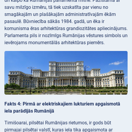
un kalpo kā Rumānijas parlamenta mītne. Pazīstama ar
savu milzīgo izmēru, tā tiek uzskatīta par vienu no
smagākajām un plašākajām administratīvajām ēkām
pasaulē. Būvniecība sākās 1984. gadā, un ēka ir
komunisma ēras arhitektūras grandiozitātes apliecinājums.
Parlamenta pils ir nozīmīgs Rumānijas vēstures simbols un
ievērojams monumentālās arhitektūras piemērs.
Fakts 4: Pirmā ar elektriskajiem lukturiem apgaismotā
iela parādījās Rumānijā
Timišoarai, pilsētai Rumānijas rietumos, ir gods būt
pirmajai pilsētai valstī, kuras iela tika apgaismota ar