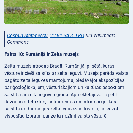
Cosmin Stefanescu
,
CC BY-SA 3.0 RO
, via Wikimedia
Commons
Fakts 10: Rumānijā ir Zelta muzejs
Zelta muzejs atrodas Bradā, Rumānijā, pilsētā, kuras
vēsture ir cieši saistīta ar zelta ieguvi. Muzejs parāda valsts
bagāto zelta ieguves mantojumu, piedāvājot ekspozīcijas
par ģeoloģiskajiem, vēsturiskajiem un kultūras aspektiem
saistībā ar zelta ieguvi reģionā. Apmeklētāji var izpētīt
dažādus artefaktus, instrumentus un informāciju, kas
saistīta ar Rumānijas zelta ieguves industriju, sniedzot
vispusīgu izpratni par zelta nozīmi valsts vēsturē.