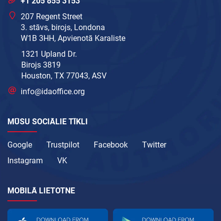
+1 205 855 3153
207 Regent Street
3. stāvs, birojs, Londona
W1B 3HH, Apvienotā Karaliste
1321 Upland Dr.
Birojs 3819
Houston, TX 77043, ASV
info@idaoffice.org
MŪSU SOCIĀLIE TĪKLI
Google
Trustpilot
Facebook
Twitter
Instagram
VK
MOBILĀ LIETOTNE