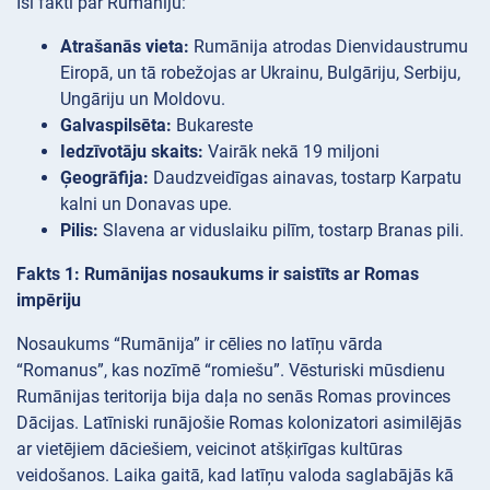
Īsi fakti par Rumāniju:
Atrašanās vieta:
Rumānija atrodas Dienvidaustrumu
Eiropā, un tā robežojas ar Ukrainu, Bulgāriju, Serbiju,
Ungāriju un Moldovu.
Galvaspilsēta:
Bukareste
Iedzīvotāju skaits:
Vairāk nekā 19 miljoni
Ģeogrāfija:
Daudzveidīgas ainavas, tostarp Karpatu
kalni un Donavas upe.
Pilis:
Slavena ar viduslaiku pilīm, tostarp Branas pili.
Fakts 1: Rumānijas nosaukums ir saistīts ar Romas
impēriju
Nosaukums “Rumānija” ir cēlies no latīņu vārda
“Romanus”, kas nozīmē “romiešu”. Vēsturiski mūsdienu
Rumānijas teritorija bija daļa no senās Romas provinces
Dācijas. Latīniski runājošie Romas kolonizatori asimilējās
ar vietējiem dāciešiem, veicinot atšķirīgas kultūras
veidošanos. Laika gaitā, kad latīņu valoda saglabājās kā