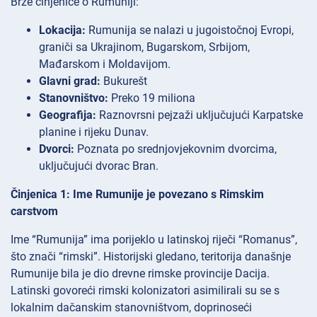
Brze činjenice o Rumuniji:
Lokacija:
Rumunija se nalazi u jugoistočnoj Evropi,
graniči sa Ukrajinom, Bugarskom, Srbijom,
Mađarskom i Moldavijom.
Glavni grad:
Bukurešt
Stanovništvo:
Preko 19 miliona
Geografija:
Raznovrsni pejzaži uključujući Karpatske
planine i rijeku Dunav.
Dvorci:
Poznata po srednjovjekovnim dvorcima,
uključujući dvorac Bran.
Činjenica 1: Ime Rumunije je povezano s Rimskim
carstvom
Ime “Rumunija” ima porijeklo u latinskoj riječi “Romanus”,
što znači “rimski”. Historijski gledano, teritorija današnje
Rumunije bila je dio drevne rimske provincije Dacija.
Latinski govoreći rimski kolonizatori asimilirali su se s
lokalnim dačanskim stanovništvom, doprinoseći