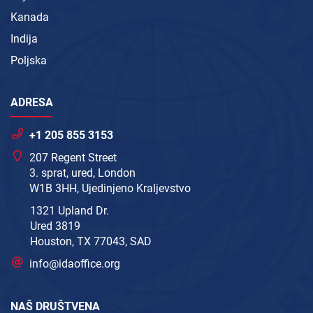
Kanada
Indija
Poljska
ADRESA
+1 205 855 3153
207 Regent Street
3. sprat, ured, London
W1B 3HH, Ujedinjeno Kraljevstvo
1321 Upland Dr.
Ured 3819
Houston, TX 77043, SAD
info@idaoffice.org
NAŠ DRUŠTVENA