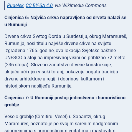
Pudelek
,
CC BY-SA 4.0
, via Wikimedia Commons
Činjenica 6: Najviša crkva napravljena od drveta nalazi se
u Rumuniji
Drvena crkva Svetog Đorđa u Surdestiju, okrug Maramureš,
Rumunija, nosi titulu najviše drvene crkve na svijetu.
Izgrađena 1766. godine, ova lokacija Svjetske baštine
UNESCO-a stoji na impresivnoj visini od približno 72 metra
(236 stopa). Složeno zanatstvo drvene konstrukcije,
uključujući njen visoki toranj, pokazuje bogatu tradiciju
drvene arhitekture u regiji i doprinosi kulturnom i
historijskom naslijeđu Rumunije.
Činjenica 7: U Rumuniji postoji jedinstveno i humoristično
groblje
Veselo groblje (Cimitirul Vesel) u Sapantzi, okrug
Maramureš, poznato je po svojim šarenim nadgrobnim
spomenicima s humorističnim epitafima i maštovitim