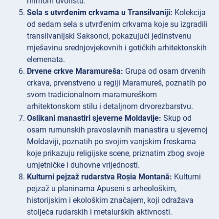
mirnom dvorištu.
Sela s utvrđenim crkvama u Transilvaniji:
Kolekcija
od sedam sela s utvrđenim crkvama koje su izgradili
transilvanijski Saksonci, pokazujući jedinstvenu
mješavinu srednjovjekovnih i gotičkih arhitektonskih
elemenata.
Drvene crkve Maramureša:
Grupa od osam drvenih
crkava, prvenstveno u regiji Maramureš, poznatih po
svom tradicionalnom maramureškom
arhitektonskom stilu i detaljnom drvorezbarstvu.
Oslikani manastiri sjeverne Moldavije:
Skup od
osam rumunskih pravoslavnih manastira u sjevernoj
Moldaviji, poznatih po svojim vanjskim freskama
koje prikazuju religijske scene, priznatim zbog svoje
umjetničke i duhovne vrijednosti.
Kulturni pejzaž rudarstva Roșia Montană:
Kulturni
pejzaž u planinama Apuseni s arheološkim,
historijskim i ekološkim značajem, koji odražava
stoljeća rudarskih i metalurških aktivnosti.