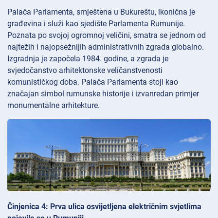
Palača Parlamenta, smještena u Bukureštu, ikonična je
građevina i služi kao sjedište Parlamenta Rumunije.
Poznata po svojoj ogromnoj veličini, smatra se jednom od
najtežih i najopsežnijih administrativnih zgrada globalno.
Izgradnja je započela 1984. godine, a zgrada je
svjedočanstvo arhitektonske veličanstvenosti
komunističkog doba. Palača Parlamenta stoji kao
značajan simbol rumunske historije i izvanredan primjer
monumentalne arhitekture.
Činjenica 4: Prva ulica osvijetljena električnim svjetlima