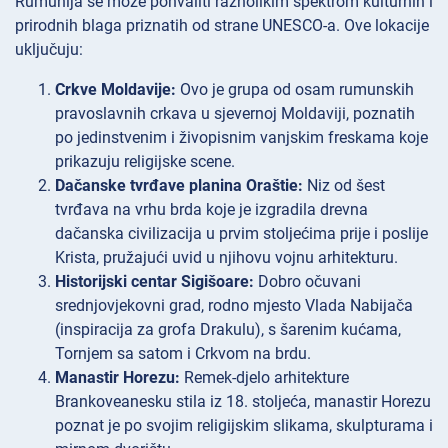
Rumunija se može pohvaliti raznolikim spektrom kulturnih i
prirodnih blaga priznatih od strane UNESCO-a. Ove lokacije
uključuju:
Crkve Moldavije:
Ovo je grupa od osam rumunskih
pravoslavnih crkava u sjevernoj Moldaviji, poznatih
po jedinstvenim i živopisnim vanjskim freskama koje
prikazuju religijske scene.
Dačanske tvrđave planina Oraštie:
Niz od šest
tvrđava na vrhu brda koje je izgradila drevna
dačanska civilizacija u prvim stoljećima prije i poslije
Krista, pružajući uvid u njihovu vojnu arhitekturu.
Historijski centar Sigišoare:
Dobro očuvani
srednjovjekovni grad, rodno mjesto Vlada Nabijača
(inspiracija za grofa Drakulu), s šarenim kućama,
Tornjem sa satom i Crkvom na brdu.
Manastir Horezu:
Remek-djelo arhitekture
Brankoveanesku stila iz 18. stoljeća, manastir Horezu
poznat je po svojim religijskim slikama, skulpturama i