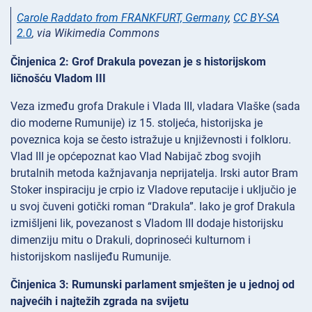
Carole Raddato from FRANKFURT, Germany
,
CC BY-SA
2.0
, via Wikimedia Commons
Činjenica 2: Grof Drakula povezan je s historijskom
ličnošću Vladom III
Veza između grofa Drakule i Vlada III, vladara Vlaške (sada
dio moderne Rumunije) iz 15. stoljeća, historijska je
poveznica koja se često istražuje u književnosti i folkloru.
Vlad III je općepoznat kao Vlad Nabijač zbog svojih
brutalnih metoda kažnjavanja neprijatelja. Irski autor Bram
Stoker inspiraciju je crpio iz Vladove reputacije i uključio je
u svoj čuveni gotički roman “Drakula”. Iako je grof Drakula
izmišljeni lik, povezanost s Vladom III dodaje historijsku
dimenziju mitu o Drakuli, doprinoseći kulturnom i
historijskom naslijeđu Rumunije.
Činjenica 3: Rumunski parlament smješten je u jednoj od
najvećih i najtežih zgrada na svijetu