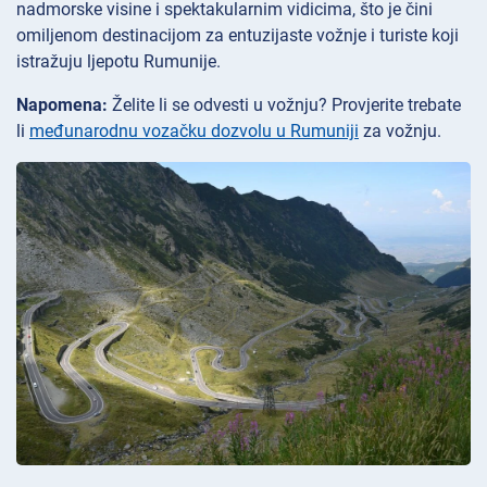
nadmorske visine i spektakularnim vidicima, što je čini
omiljenom destinacijom za entuzijaste vožnje i turiste koji
istražuju ljepotu Rumunije.
Napomena:
Želite li se odvesti u vožnju? Provjerite trebate
li
međunarodnu vozačku dozvolu u Rumuniji
za vožnju.