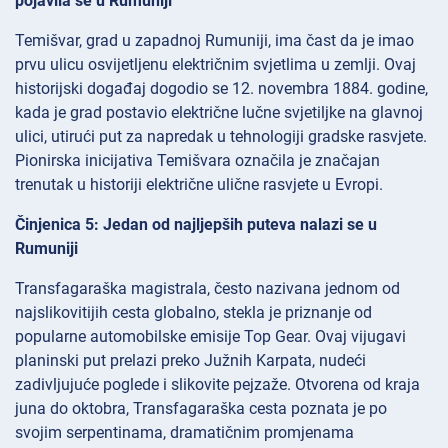
pojavila se u Rumuniji
Temišvar, grad u zapadnoj Rumuniji, ima čast da je imao
prvu ulicu osvijetljenu električnim svjetlima u zemlji. Ovaj
historijski događaj dogodio se 12. novembra 1884. godine,
kada je grad postavio električne lučne svjetiljke na glavnoj
ulici, utirući put za napredak u tehnologiji gradske rasvjete.
Pionirska inicijativa Temišvara označila je značajan
trenutak u historiji električne ulične rasvjete u Evropi.
Činjenica 5: Jedan od najljepših puteva nalazi se u
Rumuniji
Transfagaraška magistrala, često nazivana jednom od
najslikovitijih cesta globalno, stekla je priznanje od
popularne automobilske emisije Top Gear. Ovaj vijugavi
planinski put prelazi preko Južnih Karpata, nudeći
zadivljujuće poglede i slikovite pejzaže. Otvorena od kraja
juna do oktobra, Transfagaraška cesta poznata je po
svojim serpentinama, dramatičnim promjenama