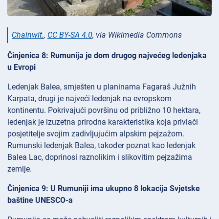
Chainwit.
,
CC BY-SA 4.0
, via Wikimedia Commons
Činjenica 8: Rumunija je dom drugog najvećeg ledenjaka
u Evropi
Ledenjak Balea, smješten u planinama Fagaraš Južnih
Karpata, drugi je najveći ledenjak na evropskom
kontinentu. Pokrivajući površinu od približno 10 hektara,
ledenjak je izuzetna prirodna karakteristika koja privlači
posjetitelje svojim zadivljujućim alpskim pejzažom.
Rumunski ledenjak Balea, također poznat kao ledenjak
Balea Lac, doprinosi raznolikim i slikovitim pejzažima
zemlje.
Činjenica 9: U Rumuniji ima ukupno 8 lokacija Svjetske
baštine UNESCO-a