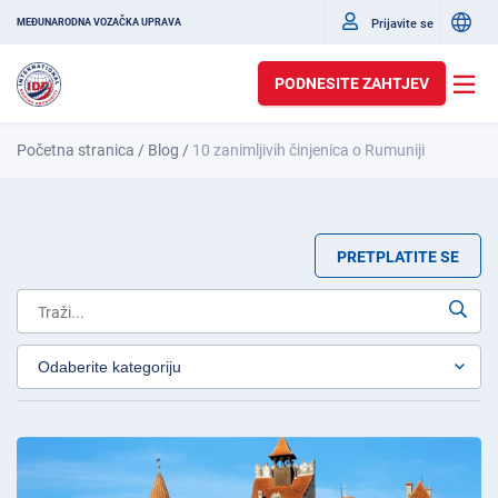
Prijavite se
MEĐUNARODNA VOZAČKA UPRAVA
PODNESITE ZAHTJEV
Početna stranica
/
Blog
/
10 zanimljivih činjenica o Rumuniji
PRETPLATITE SE