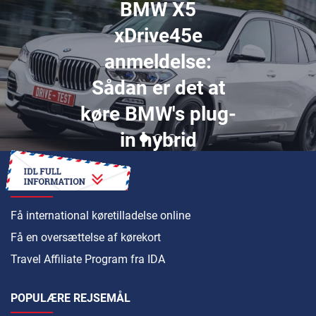
BMW X5
xDrive45e
anmeldelse:
Sådan er det at
køre BMW's plug-
in hybrid
SÅDAN
Få international køretilladelse online
Få en oversættelse af kørekort
Travel Affiliate Program fra IDA
POPULÆRE REJSEMÅL