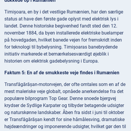
dukkede op i Rumænien
Timișoara, en by i det vestlige Rumænien, har den særlige
status at have den første gade oplyst med elektrisk lys i
landet. Denne historiske begivenhed fandt sted den 12.
november 1884, da byen installerede elektriske buelamper
på hovedgaden, hvilket banede vejen for fremskridt inden
for teknologi til bybelysning. Timișoaras banebrydende
initiativ markerede et bemærkelsesværdigt øjeblik i
historien om elektrisk gadebelysning i Europa.
Faktum 5: En af de smukkeste veje findes i Rumænien
Transfăgărășan-motorvejen, der ofte omtales som en af de
mest maleriske veje globalt, opnåede anerkendelse fra det
populære bilprogram Top Gear. Denne snoede bjergvej
krydser de Sydlige Karpater og tilbyder betagende udsigter
og naturskønne landskaber. Åben fra sidst i juni til oktober
er Transfăgărășan kendt for sine hårnålesving, dramatiske
højdeændringer og imponerende udsigter, hvilket gør den til