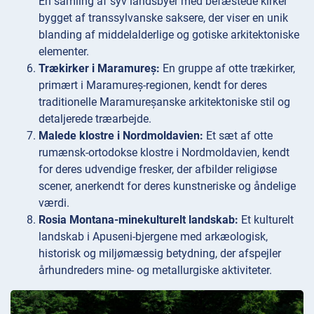
En samling af syv landsbyer med befæstede kirker
bygget af transsylvanske saksere, der viser en unik
blanding af middelalderlige og gotiske arkitektoniske
elementer.
Trækirker i Maramureș:
En gruppe af otte trækirker,
primært i Maramureș-regionen, kendt for deres
traditionelle Maramureșanske arkitektoniske stil og
detaljerede træarbejde.
Malede klostre i Nordmoldavien:
Et sæt af otte
rumænsk-ortodokse klostre i Nordmoldavien, kendt
for deres udvendige fresker, der afbilder religiøse
scener, anerkendt for deres kunstneriske og åndelige
værdi.
Rosia Montana-minekulturelt landskab:
Et kulturelt
landskab i Apuseni-bjergene med arkæologisk,
historisk og miljømæssig betydning, der afspejler
århundreders mine- og metallurgiske aktiviteter.