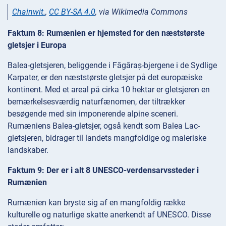
Chainwit.
,
CC BY-SA 4.0
, via Wikimedia Commons
Faktum 8: Rumænien er hjemsted for den næststørste
gletsjer i Europa
Balea-gletsjeren, beliggende i Făgăraș-bjergene i de Sydlige
Karpater, er den næststørste gletsjer på det europæiske
kontinent. Med et areal på cirka 10 hektar er gletsjeren en
bemærkelsesværdig naturfænomen, der tiltrækker
besøgende med sin imponerende alpine sceneri.
Rumæniens Balea-gletsjer, også kendt som Balea Lac-
gletsjeren, bidrager til landets mangfoldige og maleriske
landskaber.
Faktum 9: Der er i alt 8 UNESCO-verdensarvssteder i
Rumænien
Rumænien kan bryste sig af en mangfoldig række
kulturelle og naturlige skatte anerkendt af UNESCO. Disse