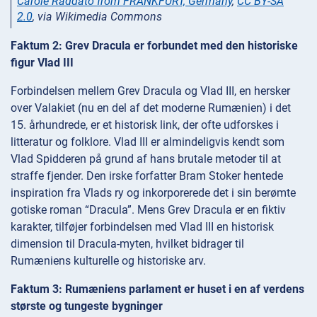
Carole Raddato from FRANKFURT, Germany
,
CC BY-SA
2.0
, via Wikimedia Commons
Faktum 2: Grev Dracula er forbundet med den historiske
figur Vlad III
Forbindelsen mellem Grev Dracula og Vlad III, en hersker
over Valakiet (nu en del af det moderne Rumænien) i det
15. århundrede, er et historisk link, der ofte udforskes i
litteratur og folklore. Vlad III er almindeligvis kendt som
Vlad Spidderen på grund af hans brutale metoder til at
straffe fjender. Den irske forfatter Bram Stoker hentede
inspiration fra Vlads ry og inkorporerede det i sin berømte
gotiske roman “Dracula”. Mens Grev Dracula er en fiktiv
karakter, tilføjer forbindelsen med Vlad III en historisk
dimension til Dracula-myten, hvilket bidrager til
Rumæniens kulturelle og historiske arv.
Faktum 3: Rumæniens parlament er huset i en af verdens
største og tungeste bygninger