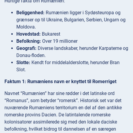
Hurtige fakta om Rumænien:
Beliggenhed:
Rumænien ligger i Sydøsteuropa og
grænser op til Ukraine, Bulgarien, Serbien, Ungarn og
Moldova.
Hovedstad:
Bukarest
Befolkning:
Over 19 millioner
Geografi:
Diverse landskaber, herunder Karpaterne og
Donau-floden.
Slotte:
Kendt for middelalderslotte, herunder Bran
Slot.
Faktum 1: Rumæniens navn er knyttet til Romerriget
Navnet “Rumænien” har sine rødder i det latinske ord
“Romanus”, som betyder “romersk”. Historisk set var det
nuværende Rumæniens territorium en del af den antikke
romerske provins Dacien. De latintalende romerske
kolonisatorer assimilerede sig med den lokale daciske
befolkning, hvilket bidrog til dannelsen af en særegen