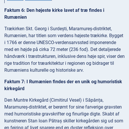
Faktum 6: Den højeste kirke lavet af træ findes i
Rumænien
Trækirken Skt. Georg i Surdești, Maramureș-distriktet,
Rumænien, har titlen som verdens højeste trækirke. Bygget
i 1766 er denne UNESCO-verdensarvssted imponerende
med en højde på cirka 72 meter (236 fod). Det detaljerede
håndværk i træstrukturen, inklusive dens høje spir, viser den
rige tradition for træarkitektur i regionen og bidrager til
Rumæniens kulturelle og historiske arv.
Faktum 7: I Rumænien findes der en unik og humoristisk
kirkegård
Den Muntre Kirkegård (Cimitirul Vesel) i Săpânța,
Maramureș-distriktet, er berømt for sine farverige gravsten
med humoristiske gravskrifter og finurlige digte. Skabt af
kunstneren Stan Ioan Pătraș skiller kirkegården sig ud som
en fejring af livet snarere end en dyster refleksion over