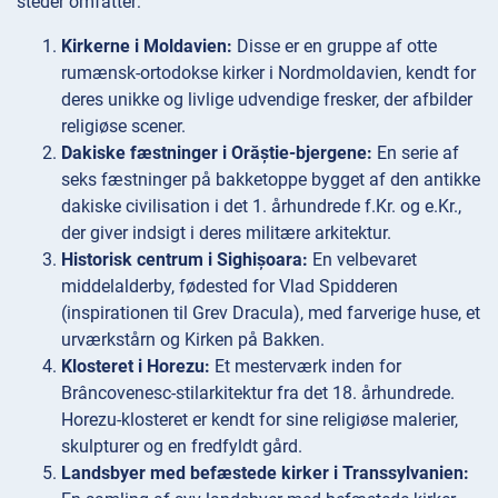
steder omfatter:
Kirkerne i Moldavien:
Disse er en gruppe af otte
rumænsk-ortodokse kirker i Nordmoldavien, kendt for
deres unikke og livlige udvendige fresker, der afbilder
religiøse scener.
Dakiske fæstninger i Orăștie-bjergene:
En serie af
seks fæstninger på bakketoppe bygget af den antikke
dakiske civilisation i det 1. århundrede f.Kr. og e.Kr.,
der giver indsigt i deres militære arkitektur.
Historisk centrum i Sighișoara:
En velbevaret
middelalderby, fødested for Vlad Spidderen
(inspirationen til Grev Dracula), med farverige huse, et
urværkstårn og Kirken på Bakken.
Klosteret i Horezu:
Et mesterværk inden for
Brâncovenesc-stilarkitektur fra det 18. århundrede.
Horezu-klosteret er kendt for sine religiøse malerier,
skulpturer og en fredfyldt gård.
Landsbyer med befæstede kirker i Transsylvanien: