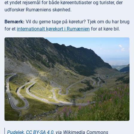
et yndet rejsemål for både køreentutiaster og turister, der
udforsker Rumæniens skønhed.
Bemærk:
Vil du gerne tage på køretur? Tjek om du har brug
for et
internationalt kørekort i Rumænien
for at køre bil.
Pudelek
,
CC BY-SA 4.0
, via Wikimedia Commons