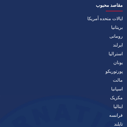
مقاصد محبوب
ایالات متحده آمریکا
بریتانیا
رومانی
ایرلند
استرالیا
یونان
پورتوریکو
مالت
اسپانیا
مکزیک
ایتالیا
فرانسه
تایلند