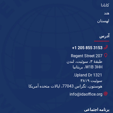
کانادا
هند
لهستان
آدرس
+1 205 855 3153
207 Regent Street
طبقهٔ ۳، سوئیت، لندن
W1B 3HH، بریتانیا
1321 Upland Dr.
سوئیت ۳۸۱۹
هوستون، تگزاس 77043، ایالات متحده آمریکا
info@idaoffice.org
برنامه اجتماعی