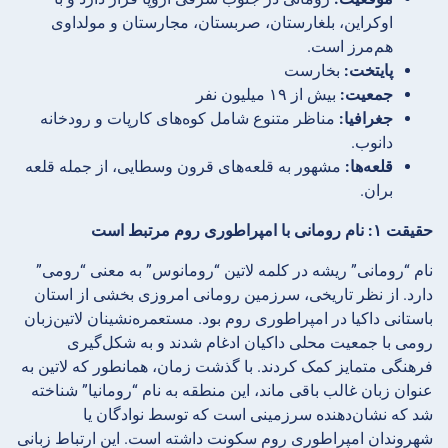
اوکراین، بلغارستان، صربستان، مجارستان و مولداوی
هم‌مرز است.
پایتخت:
بخارست
جمعیت:
بیش از ۱۹ میلیون نفر
جغرافیا:
مناظر متنوع شامل کوه‌های کارپات و رودخانه
دانوب.
قلعه‌ها:
مشهور به قلعه‌های قرون وسطایی، از جمله قلعه
بران.
حقیقت ۱: نام رومانی با امپراطوری روم مرتبط است
نام “رومانی” ریشه در کلمه لاتین “رومانوس” به معنی “رومی”
دارد. از نظر تاریخی، سرزمین رومانی امروزی بخشی از استان
باستانی داکیا در امپراطوری روم بود. مستعمره‌نشینان لاتین‌زبان
رومی با جمعیت محلی داکیان ادغام شدند و به شکل‌گیری
فرهنگی متمایز کمک کردند. با گذشت زمان، همانطور که لاتین به
عنوان زبان غالب باقی ماند، این منطقه به نام “رومانیا” شناخته
شد که نشان‌دهنده سرزمینی است که توسط نوادگان یا
شهروندان امپراطوری روم سکونت داشته است. این ارتباط زبانی