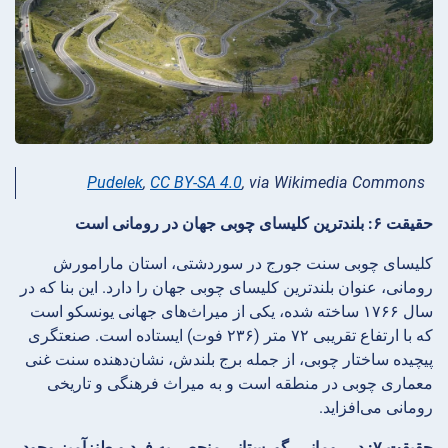
Pudelek
,
CC BY-SA 4.0
, via Wikimedia Commons
حقیقت ۶: بلندترین کلیسای چوبی جهان در رومانی است
کلیسای چوبی سنت جورج در سوردشتی، استان مارامورش
رومانی، عنوان بلندترین کلیسای چوبی جهان را دارد. این بنا که در
سال ۱۷۶۶ ساخته شده، یکی از میراث‌های جهانی یونسکو است
که با ارتفاع تقریبی ۷۲ متر (۲۳۶ فوت) ایستاده است. صنعتگری
پیچیده ساختار چوبی، از جمله برج بلندش، نشان‌دهنده سنت غنی
معماری چوبی در منطقه است و به میراث فرهنگی و تاریخی
رومانی می‌افزاید.
حقیقت ۷: در رومانی، گورستانی منحصر به فرد و طنزآمیز وجود