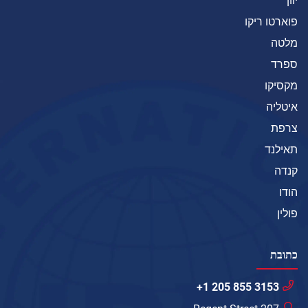
יוון
פוארטו ריקו
מלטה
ספרד
מקסיקו
איטליה
צרפת
תאילנד
קנדה
הודו
פולין
כתובת
+1 205 855 3153