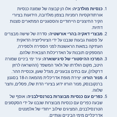
כנסיות מולדביה:
אלו הן קבוצה של שמונה כנסיות
אורתודוקסיות רומניות בצפון מולדובה, הידועות בציורי
הקיר החיצוניים הייחודיים והססגוניים המתארים סצנות
דתיות.
מבצרי דאקיה בהרי אורשטיה:
סדרה של שישה מבצרים
על פסגות גבעות שנבנו על ידי הציוויליזציה הדאקית
העתיקה במאות הראשונות לפני הספירה ולספירה,
המספקים תובנות על האדריכלות הצבאית שלהם.
המרכז ההיסטורי של סיגישוארה:
עיר ימי ביניים שמורה
היטב, מקום הולדתו של ולאד המשפד (ההשראה לרוזן
דרקולה), עם בתים צבעוניים, מגדל שעון, וכנסיית ההר.
מנזר הורזו:
יצירת מופת אדריכלית מהמאה ה-18 בסגנון
ברנקובנסק, מנזר הורזו ידוע בציורי הדת שלו, פסלים, וחצר
שלווה.
כפרים עם כנסיות מבוצרות בטרנסילבניה:
אוסף של
שבעה כפרים עם כנסיות מבוצרות שנבנו על ידי הסקסונים
הטרנסילבנים, המציגים שילוב ייחודי של אלמנטים
אדריכליים מימי הביניים וגותיים.