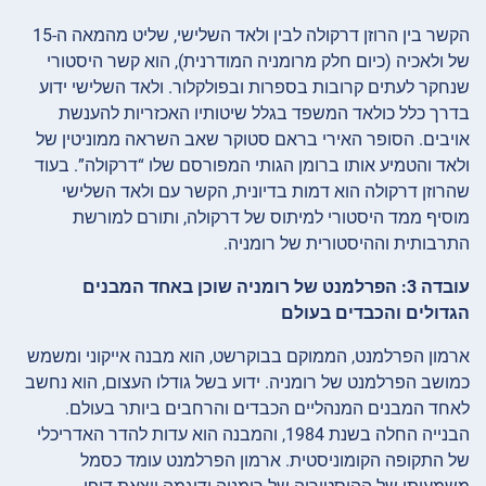
הקשר בין הרוזן דרקולה לבין ולאד השלישי, שליט מהמאה ה-15
של ולאכיה (כיום חלק מרומניה המודרנית), הוא קשר היסטורי
שנחקר לעתים קרובות בספרות ובפולקלור. ולאד השלישי ידוע
בדרך כלל כולאד המשפד בגלל שיטותיו האכזריות להענשת
אויבים. הסופר האירי בראם סטוקר שאב השראה ממוניטין של
ולאד והטמיע אותו ברומן הגותי המפורסם שלו “דרקולה”. בעוד
שהרוזן דרקולה הוא דמות בדיונית, הקשר עם ולאד השלישי
מוסיף ממד היסטורי למיתוס של דרקולה, ותורם למורשת
התרבותית וההיסטורית של רומניה.
עובדה 3: הפרלמנט של רומניה שוכן באחד המבנים
הגדולים והכבדים בעולם
ארמון הפרלמנט, הממוקם בבוקרשט, הוא מבנה אייקוני ומשמש
כמושב הפרלמנט של רומניה. ידוע בשל גודלו העצום, הוא נחשב
לאחד המבנים המנהליים הכבדים והרחבים ביותר בעולם.
הבנייה החלה בשנת 1984, והמבנה הוא עדות להדר האדריכלי
של התקופה הקומוניסטית. ארמון הפרלמנט עומד כסמל