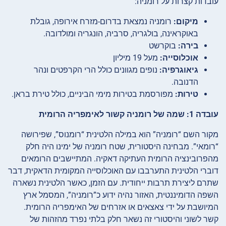
עובדות קצרות על רומניה:
מיקום:
רומניה נמצאת בדרום-מזרח אירופה, גובלת
באוקראינה, בולגריה, סרביה, הונגריה ומולדובה.
בירה:
בוקרשט
אוכלוסייה:
מעל 19 מיליון
גיאוגרפיה:
נופים מגוונים כולל הרי הקרפטים ונהר
הדנובה.
טירות:
מפורסמת בטירות מימי הביניים, כולל טירת בראן.
עובדה 1: שמה של רומניה קשור לאימפריה הרומית
מקור השם “רומניה” הוא במילה הלטינית “רומנוס”, שפירושה
“רומאי”. מבחינה היסטורית, שטח רומניה של ימינו היה חלק
מהפרובינציה הרומית העתיקה דאקיה. המתיישבים הרומאים
דוברי הלטינית התערבבו עם האוכלוסייה המקומית הדאקית, דבר
שתרם ליצירת תרבות ייחודית. עם הזמן, כאשר הלטינית נשארה
השפה הדומיננטית, האזור נהיה ידוע כ”רומניה”, המסמל ארץ
המיושבת על ידי צאצאים או אזרחים של האימפריה הרומית.
קשר לשוני והיסטורי זה נשאר חלק בלתי נפרד מהזהות של