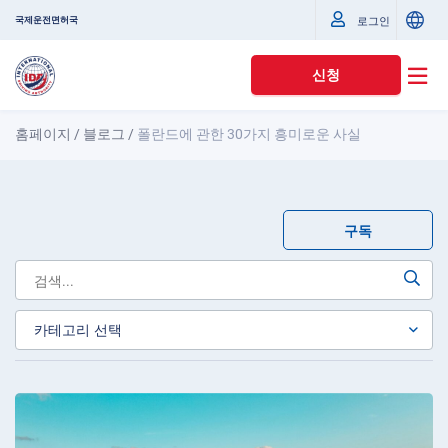
국제운전면허국
로그인
신청
홈페이지
/
블로그
/
폴란드에 관한 30가지 흥미로운 사실
구독