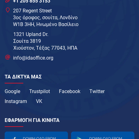
+1 205 855 3153
207 Regent Street
3ος όροφος, σουίτα, Λονδίνο
W1B 3HH, Ηνωμένο Βασίλειο
1321 Upland Dr.
Σουίτα 3819
Χιούστον, Τέξας 77043, ΗΠΑ
info@idaoffice.org
ΤΑ ΔΊΚΤΥΑ ΜΑΣ
Google
Trustpilot
Facebook
Twitter
Instagram
VK
ΕΦΑΡΜΟΓΉ ΓΙΑ ΚΙΝΗΤΆ