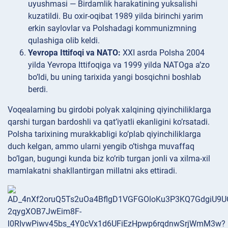
uyushmasi — Birdamlik harakatining yuksalishi
kuzatildi. Bu oxir-oqibat 1989 yilda birinchi yarim
erkin saylovlar va Polshadagi kommunizmning
qulashiga olib keldi.
Yevropa Ittifoqi va NATO:
XXI asrda Polsha 2004
yilda Yevropa Ittifoqiga va 1999 yilda NATOga a’zo
bo’ldi, bu uning tarixida yangi bosqichni boshlab
berdi.
Voqealarning bu girdobi polyak xalqining qiyinchiliklarga
qarshi turgan bardoshli va qat’iyatli ekanligini ko’rsatadi.
Polsha tarixining murakkabligi ko’plab qiyinchiliklarga
duch kelgan, ammo ularni yengib o’tishga muvaffaq
bo’lgan, bugungi kunda biz ko’rib turgan jonli va xilma-xil
mamlakatni shakllantirgan millatni aks ettiradi.