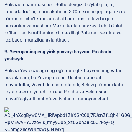
Polshada hammasi bor: Boltiq dengizi bo’ylab plajlar,
janubda tog’lar, mamlakatning 30% qismini qoplagan keng
o’rmonlar, cho’l kabi landshaftlarni hosil qiluvchi qum
barxanlari va mashhur Mazur ko’llari havzasi kabi ko’plab
ko’llar. Landshaftlarning xilma-xilligi Polshani serqirra va
jozibador manzilga aylantiradi.
9. Yevropaning eng yirik yovvoyi hayvoni Polshada
yashaydi
Polsha Yevropadagi eng og’ir quruqlik hayvonining vatani
hisoblanadi, bu Yevropa zubri. Ushbu mahobatli
mavjudotlar, Vizent deb ham ataladi, Belovej o’rmoni kabi
joylarda erkin yuradi, bu esa Polsha va Belarusda
muvaffaqiyatli muhofaza ishlarini namoyon etadi.