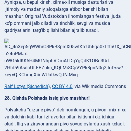
Ayniqsa, u bepul kirish, xilma-xil musiqa dasturlari va
ijtimoiy va madaniy aloqalarga e’tibor berishi bilan
mashhur. Original Vudstokdan ilhomlangan festival juda
ko’p ommani jalb qiladi va tinchlik, sevgi va musiqa
qadriyatlarini targ’ib qilishi bilan ajralib turadi.
Ralf Lotys (Sicherlich)
,
CC BY 4.0
, via Wikimedia Commons
28. Qishda Polshada issiq pivo mashhur!
Polyakcha “grzane piwo” deb nomlangan, u pivoni mixmixa
va dolchin kabi turli ziravorlar bilan isitishni o’z ichiga
oladi. Iliq va ziravoriangan pivo sovuq oylarda xush keladi,
qish bayramlarida dam olish va bayramona ichimlik