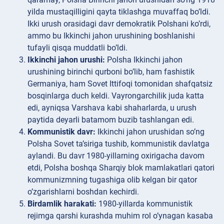
yilda mustaqilligini qayta tiklashga muvaffaq bo’ldi.
Ikki urush orasidagi davr demokratik Polshani ko’rdi,
ammo bu Ikkinchi jahon urushining boshlanishi
tufayli qisqa muddatli bo’ldi.
Ikkinchi jahon urushi:
Polsha Ikkinchi jahon
urushining birinchi qurboni bo’lib, ham fashistik
Germaniya, ham Sovet Ittifoqi tomonidan shafqatsiz
bosqinlarga duch keldi. Vayrongarchilik juda katta
edi, ayniqsa Varshava kabi shaharlarda, u urush
paytida deyarli batamom buzib tashlangan edi.
Kommunistik davr:
Ikkinchi jahon urushidan so’ng
Polsha Sovet ta’siriga tushib, kommunistik davlatga
aylandi. Bu davr 1980-yillarning oxirigacha davom
etdi, Polsha boshqa Sharqiy blok mamlakatlari qatori
kommunizmning tugashiga olib kelgan bir qator
o’zgarishlarni boshdan kechirdi.
Birdamlik harakati:
1980-yillarda kommunistik
rejimga qarshi kurashda muhim rol o’ynagan kasaba