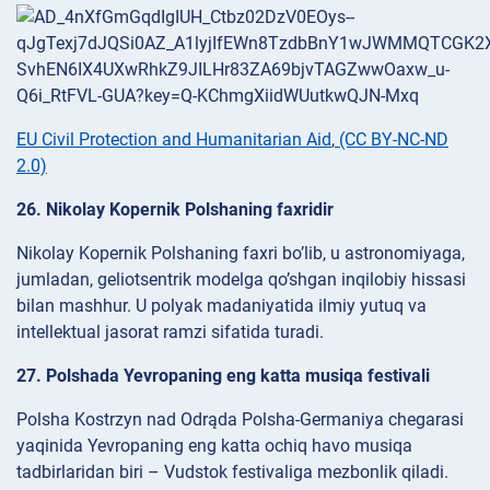
EU Civil Protection and Humanitarian Aid
,
(CC BY-NC-ND
2.0)
26. Nikolay Kopernik Polshaning faxridir
Nikolay Kopernik Polshaning faxri bo’lib, u astronomiyaga,
jumladan, geliotsentrik modelga qo’shgan inqilobiy hissasi
bilan mashhur. U polyak madaniyatida ilmiy yutuq va
intellektual jasorat ramzi sifatida turadi.
27. Polshada Yevropaning eng katta musiqa festivali
Polsha Kostrzyn nad Odrąda Polsha-Germaniya chegarasi
yaqinida Yevropaning eng katta ochiq havo musiqa
tadbirlaridan biri – Vudstok festivaliga mezbonlik qiladi.