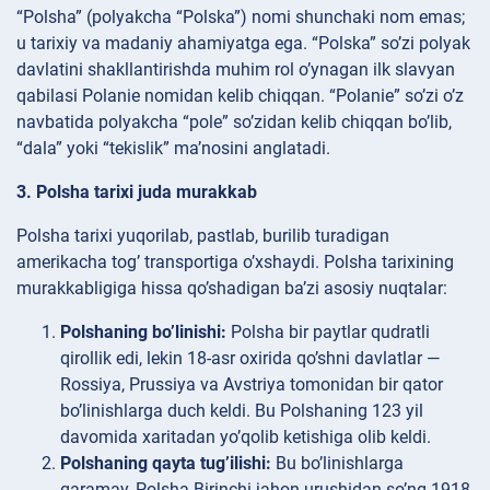
“Polsha” (polyakcha “Polska”) nomi shunchaki nom emas;
u tarixiy va madaniy ahamiyatga ega. “Polska” so’zi polyak
davlatini shakllantirishda muhim rol o’ynagan ilk slavyan
qabilasi Polanie nomidan kelib chiqqan. “Polanie” so’zi o’z
navbatida polyakcha “pole” so’zidan kelib chiqqan bo’lib,
“dala” yoki “tekislik” ma’nosini anglatadi.
3. Polsha tarixi juda murakkab
Polsha tarixi yuqorilab, pastlab, burilib turadigan
amerikacha tog’ transportiga o’xshaydi. Polsha tarixining
murakkabligiga hissa qo’shadigan ba’zi asosiy nuqtalar:
Polshaning bo’linishi:
Polsha bir paytlar qudratli
qirollik edi, lekin 18-asr oxirida qo’shni davlatlar —
Rossiya, Prussiya va Avstriya tomonidan bir qator
bo’linishlarga duch keldi. Bu Polshaning 123 yil
davomida xaritadan yo’qolib ketishiga olib keldi.
Polshaning qayta tug’ilishi:
Bu bo’linishlarga
qaramay, Polsha Birinchi jahon urushidan so’ng 1918