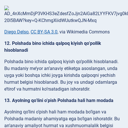
Diego Delso
,
CC BY-SA 3.0
, via Wikimedia Commons
12. Polshada bino ichida qalpoq kiyish qo’pollik
hisoblanadi
Polshada bino ichida qalpoq kiyish qo’pollik hisoblanadi.
Bu madaniy me’yor an’anaviy etiketga asoslangan, unda
uyga yoki boshqa ichki joyga kirishda qalpoqni yechish
hurmat belgisi hisoblanadi. Bu joy va undagi odamlarga
e’tirof va hurmatni ko’rsatadigan ishoratdir.
13. Ayolning qo’lini o’pish Polshada hali ham modada
Ayolning qo’lini o’pish hali ham modada bo’lgan va
Polshada madaniy ahamiyatga ega bo’lgan ishoratdir. Bu
an’anaviy amaliyot hurmat va xushmuomalalik belgisi