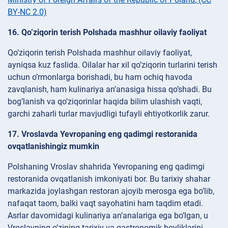
BY-NC 2.0)
16. Qo’ziqorin terish Polshada mashhur oilaviy faoliyat
Qo’ziqorin terish Polshada mashhur oilaviy faoliyat,
ayniqsa kuz faslida. Oilalar har xil qo’ziqorin turlarini terish
uchun o’rmonlarga borishadi, bu ham ochiq havoda
zavqlanish, ham kulinariya an’anasiga hissa qo’shadi. Bu
bog’lanish va qo’ziqorinlar haqida bilim ulashish vaqti,
garchi zaharli turlar mavjudligi tufayli ehtiyotkorlik zarur.
17. Vroslavda Yevropaning eng qadimgi restoranida
ovqatlanishingiz mumkin
Polshaning Vroslav shahrida Yevropaning eng qadimgi
restoranida ovqatlanish imkoniyati bor. Bu tarixiy shahar
markazida joylashgan restoran ajoyib merosga ega bo’lib,
nafaqat taom, balki vaqt sayohatini ham taqdim etadi.
Asrlar davomidagi kulinariya an’analariga ega bo’lgan, u
Vroslavning o’zining tarixiy va gastronomik boyliklarini