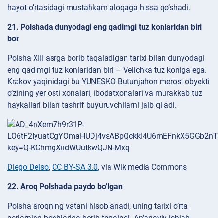
hayot o’rtasidagi mustahkam aloqaga hissa qo’shadi.
21. Polshada dunyodagi eng qadimgi tuz konlaridan biri
bor
Polsha XIII asrga borib taqaladigan tarixi bilan dunyodagi
eng qadimgi tuz konlaridan biri – Velichka tuz koniga ega.
Krakov yaqinidagi bu YUNESKO Butunjahon merosi obyekti
o’zining yer osti xonalari, ibodatxonalari va murakkab tuz
haykallari bilan tashrif buyuruvchilarni jalb qiladi.
Diego Delso
,
CC BY-SA 3.0
, via Wikimedia Commons
22. Aroq Polshada paydo bo’lgan
Polsha aroqning vatani hisoblanadi, uning tarixi o’rta
asrlarning boshlariga borib taqaladi. An’anaviy ishlab