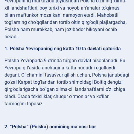
Yevropaning markazida joylashgan Polsha o’zining xilma-
xil landshaftlari, boy tarixi va noyob an’analar to’qimasi
bilan maftunkor mozaikani namoyon etadi. Mahobatli
tog’larning cho’qqilaridan tortib oltin qirg’oqli plajlargacha,
Polsha ham murakkab, ham jozibador hikoyani ochib
beradi.
1. Polsha Yevropaning eng katta 10 ta davlati qatorida
Polsha Yevropada 9-o’rinda turgan davlat hisoblanadi. Bu
Yevropa qit’asida anchagina katta hududni egallaydi
degani. O’lchamini tasavvur qilish uchun, Polsha janubdagi
go’zal Karpat tog’laridan tortib shimoldagi Boltiq dengizi
qirg’oqlarigacha bo’lgan xilma-xil landshaftlarni o’z ichiga
oladi. Orada tekisliklar, chuqur o’rmonlar va ko’llar
tarmog’ini topasiz.
2. “Polsha” (Polska) nomining ma’nosi bor