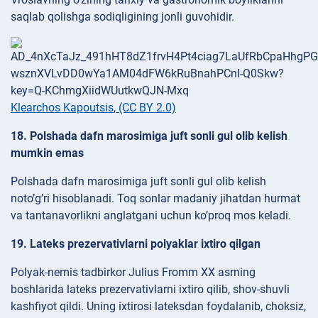
saqlab qolishga sodiqligining jonli guvohidir.
Klearchos Kapoutsis
,
(CC BY 2.0)
18. Polshada dafn marosimiga juft sonli gul olib kelish
mumkin emas
Polshada dafn marosimiga juft sonli gul olib kelish
noto’g’ri hisoblanadi. Toq sonlar madaniy jihatdan hurmat
va tantanavorlikni anglatgani uchun ko’proq mos keladi.
19. Lateks prezervativlarni polyaklar ixtiro qilgan
Polyak-nemis tadbirkor Julius Fromm XX asrning
boshlarida lateks prezervativlarni ixtiro qilib, shov-shuvli
kashfiyot qildi. Uning ixtirosi lateksdan foydalanib, choksiz,