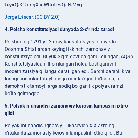
Jorge Láscar
,
(CC BY 2.0)
4. Polsha konstitutsiyasi dunyoda 2-o’rinda turadi
Polshaning 1791 yil 3 may konstitutsiyasi dunyoda
Qo’shma Shtatlardan keyingi ikkinchi zamonaviy
konstitutsiya edi. Buyuk Sejm davrida qabul qilingan, AQSh
Konstitutsiyasidan ilhomlangan holda boshqaruvni
modernizatsiya qilishga qaratilgan edi. Garchi qarshilik va
tashqi bosimlar tufayli qisqa umr ko’rgan bo’lsa-da, u
demokratik tamoyillarga sodiq bo’lgan ilk polyak ramzi
bo’lib qolmoqda.
5. Polyak muhandisi zamonaviy kerosin lampasini ixtiro
qildi
Polyak muhandisi Ignatsiy Lukasevich XIX asrning
o’rtalarida zamonaviy kerosin lampasini ixtiro qildi. Bu