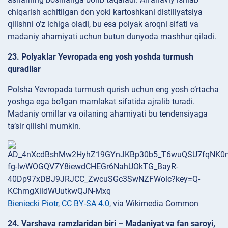
chiqarish achitilgan don yoki kartoshkani distillyatsiya
qilishni o’z ichiga oladi, bu esa polyak aroqni sifati va
madaniy ahamiyati uchun butun dunyoda mashhur qiladi.
23. Polyaklar Yevropada eng yosh yoshda turmush
quradilar
Polsha Yevropada turmush qurish uchun eng yosh o’rtacha
yoshga ega bo’lgan mamlakat sifatida ajralib turadi.
Madaniy omillar va oilaning ahamiyati bu tendensiyaga
ta’sir qilishi mumkin.
Bieniecki Piotr
,
CC BY-SA 4.0
, via Wikimedia Common
24. Varshava ramzlaridan biri – Madaniyat va fan saroyi,