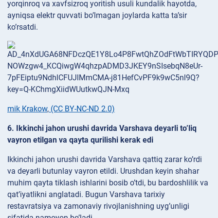
yorqinroq va xavfsizroq yoritish usuli kundalik hayotda,
ayniqsa elektr quvvati bo’lmagan joylarda katta ta’sir
ko’rsatdi.
mik Krakow
,
(CC BY-NC-ND 2.0)
6. Ikkinchi jahon urushi davrida Varshava deyarli to’liq
vayron etilgan va qayta qurilishi kerak edi
Ikkinchi jahon urushi davrida Varshava qattiq zarar ko’rdi
va deyarli butunlay vayron etildi. Urushdan keyin shahar
muhim qayta tiklash ishlarini bosib o’tdi, bu bardoshlilik va
qat’iyatlikni anglatadi. Bugun Varshava tarixiy
restavratsiya va zamonaviy rivojlanishning uyg’unligi
sifatida namoyon bo’ladi.