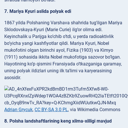
7. Mariya Kyuri aslida polyak edi
1867 yilda Polshaning Varshava shahrida tug’ilgan Mariya
Sklodovskaya-Kyuri (Marie Curie) ilg’or olima edi.
Keyinchalik u Parijga ko’chib o’tdi, u yerda radioaktivlik
bo’yicha yangi kashfiyotlar qildi. Mariya Kyuri, Nobel
mukofotini olgan birinchi ayol, Fizika (1903) va Kimyo
(1911) sohasida ikkita Nobel mukofotiga sazovor bo’lgan.
Hayotining ko’p qismini Fransiyada o’tkazganiga qaramay,
uning polyak ildizlari uning ilk ta’limi va karyerasining
asosidir.
Adrian Grycuk
,
CC BY-SA 3.0 PL
, via Wikimedia Commons
8. Polsha landshaftlarining keng xilma-xilligi mavjud