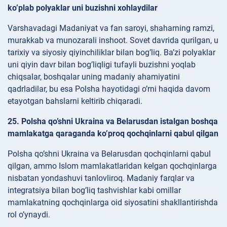
ko’plab polyaklar uni buzishni xohlaydilar
Varshavadagi Madaniyat va fan saroyi, shaharning ramzi,
murakkab va munozarali inshoot. Sovet davrida qurilgan, u
tarixiy va siyosiy qiyinchiliklar bilan bog’liq. Ba’zi polyaklar
uni qiyin davr bilan bog’liqligi tufayli buzishni yoqlab
chiqsalar, boshqalar uning madaniy ahamiyatini
qadrladilar, bu esa Polsha hayotidagi o’rni haqida davom
etayotgan bahslarni keltirib chiqaradi.
25. Polsha qo’shni Ukraina va Belarusdan istalgan boshqa
mamlakatga qaraganda ko’proq qochqinlarni qabul qilgan
Polsha qo’shni Ukraina va Belarusdan qochqinlarni qabul
qilgan, ammo Islom mamlakatlaridan kelgan qochqinlarga
nisbatan yondashuvi tanlovliroq. Madaniy farqlar va
integratsiya bilan bog’liq tashvishlar kabi omillar
mamlakatning qochqinlarga oid siyosatini shakllantirishda
rol o’ynaydi.