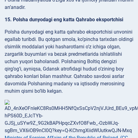
an’anadir.
15. Polsha dunyodagi eng katta Qahrabo eksportchisi
Polsha dunyodagi eng katta qahrabo eksportchisi unvonini
egallab turibdi. Bu qotgan smola, ko’pincha tarixdan oldingi
o’simlik moddalari yoki hasharotlarni o’z ichiga olgan,
zargarlik buyumlari va bezak predmetlarida ishlatilishi
uchun yuqori baholanadi. Polshaning Boltiq dengizi
qirg’og’i, ayniqsa, Gdansk atrofidagi hudud o’zining boy
qahrabo konlari bilan mashhur. Qahrabo savdosi asrlar
davomida Polshaning madaniy va iqtisodiy merosining
muhim qismi bo’lib kelgan.
Ministry of Foreign Affairs of the Republic of Poland
,
(CC