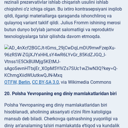
rezinali prezervativlar ishlab chiqarish usulini ishlab
chiqishni o’z ichiga olgan. Bu ixtiro kontrasepsiyani inqilob
qildi, ilgarigi materiallarga qaraganda ishonchliroq va
qulayroq variant taklif qildi. Julius Fromm ishining merosi
butun dunyo bo’ylab jamoat salomatligi va reproduktiv
texnologiyalarga ta’sir qilishda davom etmoqda.
OTFW, Berlin
,
CC BY-SA 3.0
, via Wikimedia Commons
20. Polsha Yevropaning eng diniy mamlakatlaridan biri
Polsha Yevropaning eng diniy mamlakatlaridan biri
hisoblanadi, aholining aksariyati o’zini Rim katoligiga
mansub deb biladi. Cherkovga qatnashning yuqoriligi va
diniy an’analarning ta’siri mamlakatda e’tiqod va kundalik