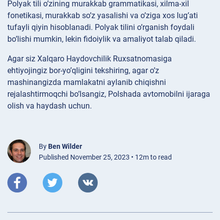
Polyak tili o’zining murakkab grammatikasi, xilma-xil
fonetikasi, murakkab so’z yasalishi va o’ziga xos lug’ati
tufayli qiyin hisoblanadi. Polyak tilini o’rganish foydali
bo’lishi mumkin, lekin fidoiylik va amaliyot talab qiladi.
Agar siz Xalqaro Haydovchilik Ruxsatnomasiga
ehtiyojingiz bor-yo’qligini tekshiring, agar o’z
mashinangizda mamlakatni aylanib chiqishni
rejalashtirmoqchi bo’lsangiz, Polshada avtomobilni ijaraga
olish va haydash uchun.
By
Ben Wilder
Published November 25, 2023 • 12m to read