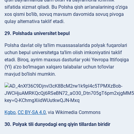
sifatida xizmat qiladi. Bu Polsha qish an’analarining o’ziga
xos qismi bo’lib, sovuq mavsum davomida sovuq pivoga
qulay alternativa taklif etadi.
29. Polshada universitet bepul
Polsha davlat oliy ta’lim muassasalarida polyak fuqarolari
uchun bepul universitetga ta’lim olish imkoniyatini taklif
etadi. Biroq, ayrim maxsus dasturlar yoki Yevropa Ittifoqiga
(YI) a’zo bo’lmagan xalqaro talabalar uchun to’lovlar
mavjud bo’lishi mumkin.
Kgbo
,
CC BY-SA 4.0
, via Wikimedia Commons
30. Polyak tili dunyodagi eng qiyin tillardan biridir