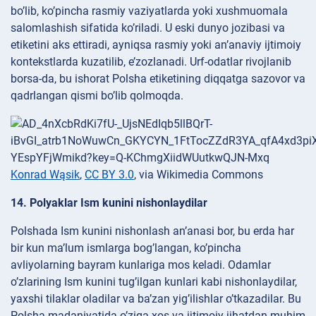
bo’lib, ko’pincha rasmiy vaziyatlarda yoki xushmuomala
salomlashish sifatida ko’riladi. U eski dunyo jozibasi va
etiketini aks ettiradi, ayniqsa rasmiy yoki an’anaviy ijtimoiy
kontekstlarda kuzatilib, e’zozlanadi. Urf-odatlar rivojlanib
borsa-da, bu ishorat Polsha etiketining diqqatga sazovor va
qadrlangan qismi bo’lib qolmoqda.
Konrad Wąsik
,
CC BY 3.0
, via Wikimedia Commons
14. Polyaklar Ism kunini nishonlaydilar
Polshada Ism kunini nishonlash an’anasi bor, bu erda har
bir kun ma’lum ismlarga bog’langan, ko’pincha
avliyolarning bayram kunlariga mos keladi. Odamlar
o’zlarining Ism kunini tug’ilgan kunlari kabi nishonlaydilar,
yaxshi tilaklar oladilar va ba’zan yig’ilishlar o’tkazadilar. Bu
Polsha madaniyatida o’ziga xos va ijtimoiy jihatdan muhim