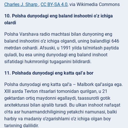
Charles J. Sharp
,
CC BY-SA 4.0
, via Wikimedia Commons
10. Polsha dunyodagi eng baland inshootni o’z ichiga
olardi
Polsha Varshava radio machtasi bilan dunyoning eng
baland inshootini o’z ichiga olgandi, uning balandligi 646
metrdan oshardi. Afsuski, u 1991 yilda ta’mirlash paytida
quladi, bu esa uning dunyodagi eng baland inshoot
sifatidagi hukmronligi tugaganini bildirardi.
11. Polshada dunyodagi eng katta qal’a bor
Polsha dunyodagi eng katta qal’a – Malbork qal’asiga ega.
XIII asrda Tevton ritsarlari tomonidan qurilgan, u 21
gektardan ortiq maydonni egallaydi, taassurotli gotik
arxitekturasi bilan ajralib turadi. Bu ulkan inshoot nafaqat
o’rta asr hunarmandchiligining yetakchi namunasi, balki
harbiy va madaniy o’zgarishlarni o’z ichiga olgan boy
tarixning dalilidir.