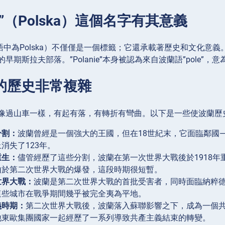
波蘭”（Polska）這個名字有其意義
語中為Polska）不僅僅是一個標籤；它還承載著歷史和文化意義。”P
早期斯拉夫部落。”Polanie”本身被認為來自波蘭語”pole”，意為
蘭的歷史非常複雜
像過山車一樣，有起有落，有轉折有彎曲。以下是一些使波蘭歷
分割：
波蘭曾經是一個強大的王國，但在18世紀末，它面臨鄰國
消失了123年。
重生：
儘管經歷了這些分割，波蘭在第一次世界大戰後於1918
由於第二次世界大戰的爆發，這段時期很短暫。
世界大戰：
波蘭是第二次世界大戰的首批受害者，同時面臨納粹
這些城市在戰爭期間幾乎被完全夷為平地。
義時期：
第二次世界大戰後，波蘭落入蘇聯影響之下，成為一個共
他東歐集團國家一起經歷了一系列導致共產主義結束的轉變。