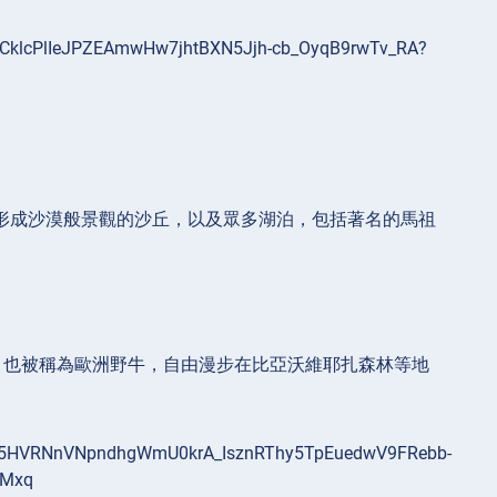
，形成沙漠般景觀的沙丘，以及眾多湖泊，包括著名的馬祖
，也被稱為歐洲野牛，自由漫步在比亞沃維耶扎森林等地