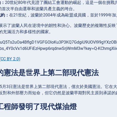
動：
20世紀80年代見證了團結工會運動的崛起，這是一個在挑
年的首次半自由選舉和波蘭共產主義的垮台。
北約：
在21世紀，波蘭於2004年成為歐盟成員國，並於1999
展示了波蘭人民在逆境中的韌性和決心。波蘭歷史的複雜性反映
的充滿活力和多樣性的國家。
(CC BY 2.0)
蘭的憲法是世界上第二部現代憲法
1年5月3日憲法是世界上第二部現代憲法，僅次於美國憲法。它
反對和外部壓力而短命，但它仍然是波蘭早期對民主原則承諾的
蘭工程師發明了現代煤油燈