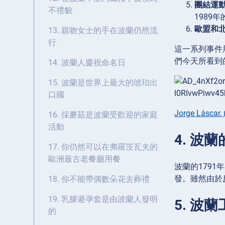
團結運
不禮貌
1989
歐盟和
13. 親吻女士的手在波蘭仍然流
行
這一系列事件
們今天所看到
14. 波蘭人慶祝命名日
15. 波蘭是世界上最大的琥珀出
口國
Jorge Láscar
,
16. 採蘑菇是波蘭受歡迎的家庭
活動
4. 波
17. 你仍然可以在弗羅茨瓦夫的
歐洲最古老餐廳用餐
波蘭的179
發。雖然由於
18. 你不能帶偶數朵花去葬禮
19. 乳膠避孕套是由波蘭人發明
5. 波
的