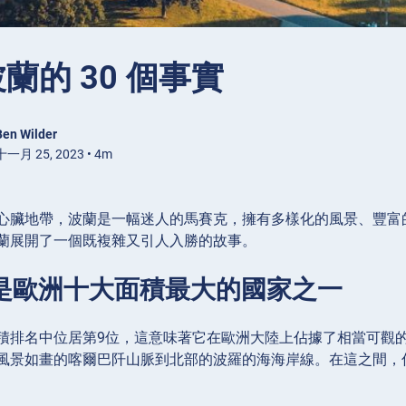
蘭的 30 個事實
Ben Wilder
一月 25, 2023 • 4m
心臟地帶，波蘭是一幅迷人的馬賽克，擁有多樣化的風景、豐富
蘭展開了一個既複雜又引人入勝的故事。
蘭是歐洲十大面積最大的國家之一
積排名中位居第9位，這意味著它在歐洲大陸上佔據了相當可觀
風景如畫的喀爾巴阡山脈到北部的波羅的海海岸線。在這之間，