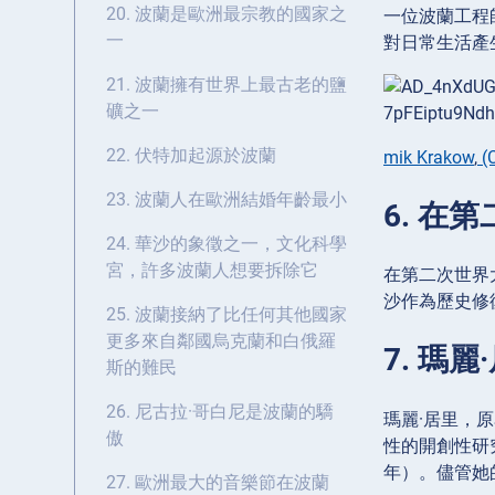
20. 波蘭是歐洲最宗教的國家之
一位波蘭工程師
一
對日常生活產
21. 波蘭擁有世界上最古老的鹽
礦之一
22. 伏特加起源於波蘭
mik Krakow
,
(C
23. 波蘭人在歐洲結婚年齡最小
6. 
24. 華沙的象徵之一，文化科學
宮，許多波蘭人想要拆除它
在第二次世界
沙作為歷史修
25. 波蘭接納了比任何其他國家
更多來自鄰國烏克蘭和白俄羅
7. 瑪
斯的難民
26. 尼古拉·哥白尼是波蘭的驕
瑪麗·居里，
傲
性的開創性研
年）。儘管她
27. 歐洲最大的音樂節在波蘭