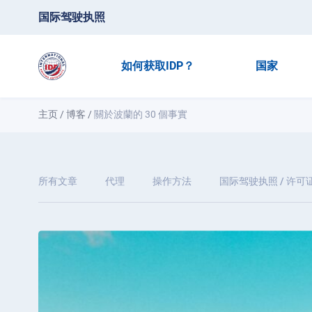
国际驾驶执照
如何获取IDP？
国家
主页
/
博客
/
關於波蘭的 30 個事實
所有文章
代理
操作方法
国际驾驶执照 / 许可