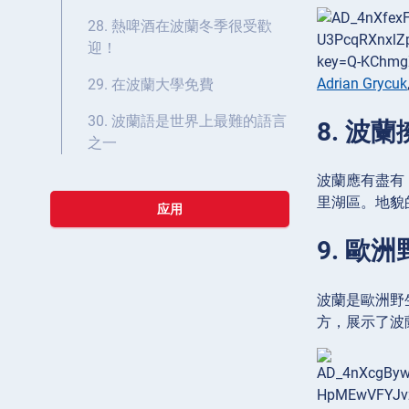
28. 熱啤酒在波蘭冬季很受歡
迎！
Adrian Grycuk
29. 在波蘭大學免費
30. 波蘭語是世界上最難的語言
8. 波
之一
波蘭應有盡有
里湖區。地貌
应用
9. 
波蘭是歐洲野
方，展示了波