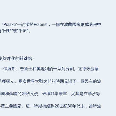
olska”一詞源於Polanie，一個在波蘭國家形成過程中
”田野”或”平原”。
史複雜化的關鍵點：
——俄羅斯、普魯士和奧地利的一系列分割。這導致波蘭
年重獲獨立。兩次世界大戰之間的時期見證了一個民主的波
德國和蘇聯的殘酷入侵。破壞非常嚴重，尤其是在華沙等
產主義國家。這一時期持續到20世紀80年代末，當時波