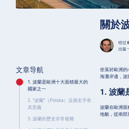
關於波
经过
出版 十
文章导航
坐落於歐洲的
海灘岸邊，波
1. 波蘭是歐洲十大面積最大的
國家之一
1. 波
2. “波蘭”（Polska）這個名字有
波蘭在歐洲面
其意義
地貌，從南部
3. 波蘭的歷史非常複雜