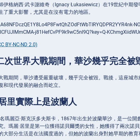
伊格納西·武卡謝維奇（Ignacy Łukasiewicz）在19
生了重大影響，尤其是在沒有電力的地區。
C BY-NC-ND 2.0)
在第二次世界大戰期間，華沙幾乎完全被
大戰期間，華沙遭受嚴重破壞，幾乎完全被毀。戰後，這座城市
復和現代發展的融合而屹立。
麗·居里實際上是波蘭人
原名瑪麗亞·斯克沃多夫斯卡，1867年出生於波蘭華沙，是一位
究。瑪麗·居里是第一位獲得諾貝爾獎的女性，她獲得了兩次諾貝爾
的大部分生活是在法國度過的，但她的波蘭出身對她早期的教育