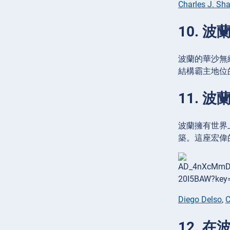
Charles J. Sh
10. 
波蘭的華沙無
結構霸主地位
11. 
波蘭擁有世界
築。這座宏偉
Diego Delso
,
C
12. 