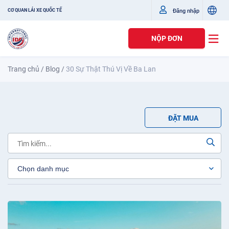
Đăng nhập
CƠ QUAN LÁI XE QUỐC TẾ
NỘP ĐƠN
Trang chủ
/
Blog
/
30 Sự Thật Thú Vị Về Ba Lan
ĐẶT MUA