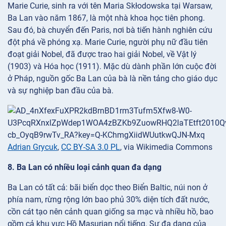
Marie Curie, sinh ra với tên Maria Skłodowska tại Warsaw,
Ba Lan vào năm 1867, là một nhà khoa học tiên phong.
Sau đó, bà chuyển đến Paris, nơi bà tiến hành nghiên cứu
đột phá về phóng xạ. Marie Curie, người phụ nữ đầu tiên
đoạt giải Nobel, đã được trao hai giải Nobel, về Vật lý
(1903) và Hóa học (1911). Mặc dù dành phần lớn cuộc đời
ở Pháp, nguồn gốc Ba Lan của bà là nền tảng cho giáo dục
và sự nghiệp ban đầu của bà.
Adrian Grycuk
,
CC BY-SA 3.0 PL
, via Wikimedia Commons
8. Ba Lan có nhiều loại cảnh quan đa dạng
Ba Lan có tất cả: bãi biển dọc theo Biển Baltic, núi non ở
phía nam, rừng rộng lớn bao phủ 30% diện tích đất nước,
cồn cát tạo nên cảnh quan giống sa mạc và nhiều hồ, bao
gồm cả khu vực Hồ Masurian nổi tiếng. Sự đa dạng của