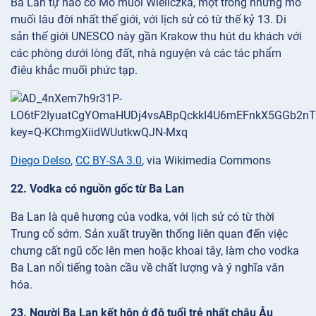
Ba Lan tự hào có Mỏ muối Wieliczka, một trong những mỏ
muối lâu đời nhất thế giới, với lịch sử có từ thế kỷ 13. Di
sản thế giới UNESCO này gần Krakow thu hút du khách với
các phòng dưới lòng đất, nhà nguyện và các tác phẩm
điêu khắc muối phức tạp.
Diego Delso
,
CC BY-SA 3.0
, via Wikimedia Commons
22. Vodka có nguồn gốc từ Ba Lan
Ba Lan là quê hương của vodka, với lịch sử có từ thời
Trung cổ sớm. Sản xuất truyền thống liên quan đến việc
chưng cất ngũ cốc lên men hoặc khoai tây, làm cho vodka
Ba Lan nổi tiếng toàn cầu về chất lượng và ý nghĩa văn
hóa.
23. Người Ba Lan kết hôn ở độ tuổi trẻ nhất châu Âu