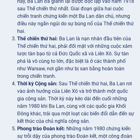
này, Ba Lan đã giành lại được độc lập vào năm 1918
sau Thế chiến thứ nhất. Giai đoạn giữa hai cuộc
chiến tranh chứng kiến một Ba Lan dân chủ, nhưng
điều này ngắn ngủi do sự bùng nổ của Thế chiến thứ
hai.
Thế chiến thứ hai:
Ba Lan là nạn nhân đầu tiên của
Thế chiến thứ hai, phải đối mặt với những cuộc xâm
lược tàn bạo từ cả Đức Quốc xã và Liên Xô. Sự tàn
phá là vô cùng to lớn, đặc biệt là ở các thành phố
như Warsaw, nơi gần như bị san bằng hoàn toàn
trong chiến tranh.
Thời kỳ Cộng sản:
Sau Thế chiến thứ hai, Ba Lan rơi
vào ảnh hưởng của Liên Xô và trở thành một quốc
gia cộng sản. Thời kỳ này kéo dài đến cuối những
năm 1980 khi Ba Lan, cùng với các quốc gia Khối
Đông khác, trải qua một loạt các biến đổi dẫn đến sự
kết thúc của chủ nghĩa cộng sản.
Phong trào Đoàn kết:
Những năm 1980 chứng kiến
sự trỗi dậy của phong trào Đoàn kết, một công đoàn