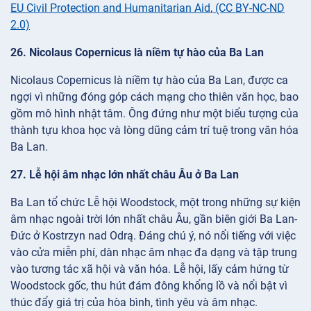
EU Civil Protection and Humanitarian Aid
,
(CC BY-NC-ND
2.0)
26. Nicolaus Copernicus là niềm tự hào của Ba Lan
Nicolaus Copernicus là niềm tự hào của Ba Lan, được ca
ngợi vì những đóng góp cách mạng cho thiên văn học, bao
gồm mô hình nhật tâm. Ông đứng như một biểu tượng của
thành tựu khoa học và lòng dũng cảm trí tuệ trong văn hóa
Ba Lan.
27. Lễ hội âm nhạc lớn nhất châu Âu ở Ba Lan
Ba Lan tổ chức Lễ hội Woodstock, một trong những sự kiện
âm nhạc ngoài trời lớn nhất châu Âu, gần biên giới Ba Lan-
Đức ở Kostrzyn nad Odrą. Đáng chú ý, nó nổi tiếng với việc
vào cửa miễn phí, dàn nhạc âm nhạc đa dạng và tập trung
vào tương tác xã hội và văn hóa. Lễ hội, lấy cảm hứng từ
Woodstock gốc, thu hút đám đông khổng lồ và nổi bật vì
thúc đẩy giá trị của hòa bình, tình yêu và âm nhạc.