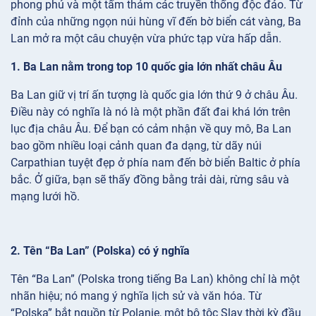
phong phú và một tấm thảm các truyền thống độc đáo. Từ
đỉnh của những ngọn núi hùng vĩ đến bờ biển cát vàng, Ba
Lan mở ra một câu chuyện vừa phức tạp vừa hấp dẫn.
1. Ba Lan nằm trong top 10 quốc gia lớn nhất châu Âu
Ba Lan giữ vị trí ấn tượng là quốc gia lớn thứ 9 ở châu Âu.
Điều này có nghĩa là nó là một phần đất đai khá lớn trên
lục địa châu Âu. Để bạn có cảm nhận về quy mô, Ba Lan
bao gồm nhiều loại cảnh quan đa dạng, từ dãy núi
Carpathian tuyệt đẹp ở phía nam đến bờ biển Baltic ở phía
bắc. Ở giữa, bạn sẽ thấy đồng bằng trải dài, rừng sâu và
mạng lưới hồ.
2. Tên “Ba Lan” (Polska) có ý nghĩa
Tên “Ba Lan” (Polska trong tiếng Ba Lan) không chỉ là một
nhãn hiệu; nó mang ý nghĩa lịch sử và văn hóa. Từ
“Polska” bắt nguồn từ Polanie, một bộ tộc Slav thời kỳ đầu