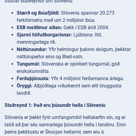
Stuttar staðreyndir um Slóveníu:
Stærð og íbúafjöldi:
Slóvenía spannar 20.273
ferkílómetra með um 2 milljónir íbúa.
ESB meðlimur síðan:
Gekk í ESB árið 2004.
Sjarmi höfuðborgarinnar:
Ljúblana: lítil,
menningarlega rík.
Náttúruundur:
Yfir helmingur þakinn skógum, þekktar
náttúruperlur eins og Bled-vatn.
Tungumál:
Slóvenska er opinbert tungumál, góð
enskukunnátta.
Ferðaþjónusta:
Yfir 4 milljónir ferðamanna árlega.
Öryggi:
Alþjóðlega viðurkennt sem eitt öruggasta
landið.
Staðreynd 1: Það eru þúsundir hella í Slóveníu
Slóvenía er þekkt fyrir umfangsmikil hellakerfin sín, og er
talið að þar séu sannarlega þúsundir hella í landinu. Einn
þeirra þekktustu er Škocjan hellarnir, sem eru á