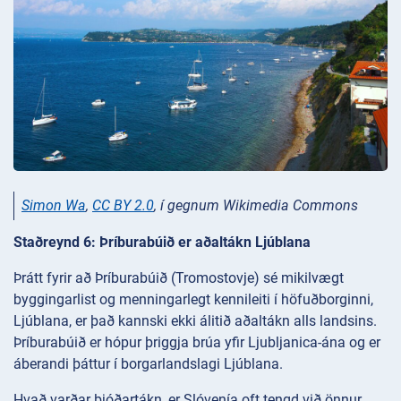
Simon Wa
,
CC BY 2.0
, í gegnum Wikimedia Commons
Staðreynd 6: Þríburabúið er aðaltákn Ljúblana
Þrátt fyrir að Þríburabúið (Tromostovje) sé mikilvægt
byggingarlist og menningarlegt kennileiti í höfuðborginni,
Ljúblana, er það kannski ekki álitið aðaltákn alls landsins.
Þríburabúið er hópur þriggja brúa yfir Ljubljanica-ána og er
áberandi þáttur í borgarlandslagi Ljúblana.
Hvað varðar þjóðartákn, er Slóvenía oft tengd við önnur