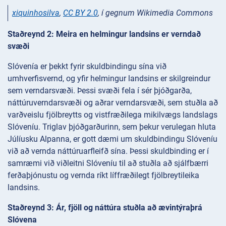
xiquinhosilva
,
CC BY 2.0
, í gegnum Wikimedia Commons
Staðreynd 2: Meira en helmingur landsins er verndað
svæði
Slóvenía er þekkt fyrir skuldbindingu sína við
umhverfisvernd, og yfir helmingur landsins er skilgreindur
sem verndarsvæði. Þessi svæði fela í sér þjóðgarða,
náttúruverndarsvæði og aðrar verndarsvæði, sem stuðla að
varðveislu fjölbreytts og vistfræðilega mikilvægs landslags
Slóveníu. Triglav þjóðgarðurinn, sem þekur verulegan hluta
Júlíusku Alpanna, er gott dæmi um skuldbindingu Slóveníu
við að vernda náttúruarfleifð sína. Þessi skuldbinding er í
samræmi við viðleitni Slóveníu til að stuðla að sjálfbærri
ferðaþjónustu og vernda ríkt líffræðilegt fjölbreytileika
landsins.
Staðreynd 3: Ár, fjöll og náttúra stuðla að ævintýraþrá
Slóvena