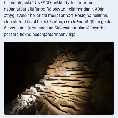
heimsminjaskrá UNESCO, þekktir fyrir stórbrotnar
neðanjarðar gljúfur og fjölbreytta hellamyndanir. Aðrir
athyglisverðir hellar eru meðal annars Postojna hellirinn,
einn stærsti karst hellir í Evrópu, sem laðar að fjölda gesta
á hverju ári. Karst landslag Slóveníu stuðlar að myndun
þessara flóknu neðanjarðarmannvirkja.