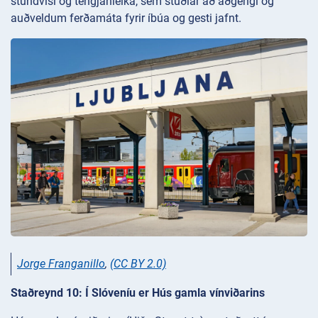
stundvísi og tengjanleika, sem stuðlar að aðgengi og
auðveldum ferðamáta fyrir íbúa og gesti jafnt.
Jorge Franganillo
,
(CC BY 2.0)
Staðreynd 10: Í Slóveníu er Hús gamla vínviðarins