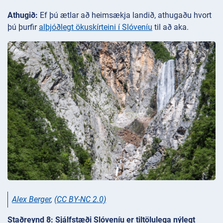
Athugið:
Ef þú ætlar að heimsækja landið, athugaðu hvort
þú þurfir
alþjóðlegt ökuskírteini í Slóveníu
til að aka.
Alex Berger
,
(CC BY-NC 2.0)
Staðreynd 8: Sjálfstæði Slóveníu er tiltölulega nýlegt