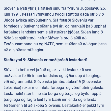
Slóvenía lýsti yfir sjálfstæði sínu frá fyrrum Júgóslavíu 25.
júní 1991. Þessari yfirlýsingu fylgdi stutt tíu daga stríð við
Júgóslavíska alþýðuherinn. Sjálfstæði Slóveníu var
formlega viðurkennt síðar á því ári, og markaði það upphaf
ferðalags landsins sem sjálfstæðrar þjóðar. Síðan landið
öðlaðist sjálfstæði hefur Slóvenía orðið aðili að
Evrópusambandinu og NATO, sem stuðlar að aðlögun þess
að alþjóðasamfélaginu.
Staðreynd 9: Slóvenía er með þróað lestarkerfi
Slóvenía hefur vel þróað og skilvirkt lestarkerfi sem
auðveldar ferðir innan landsins og býður upp á tengingar
við nágrannaríki. Slóvenska járnbrautakerfið (Slovenske
železnice) rekur meirihluta farþega- og vöruflutningalesta.
Lestarnetið nær til helstu borga og bæja, og býður upp á
þægilega og fagra leið fyrir bæði innlenda og erlenda
ferðamenn til að skoða Slóveníu. Lestakerfið er þekkt fyrir