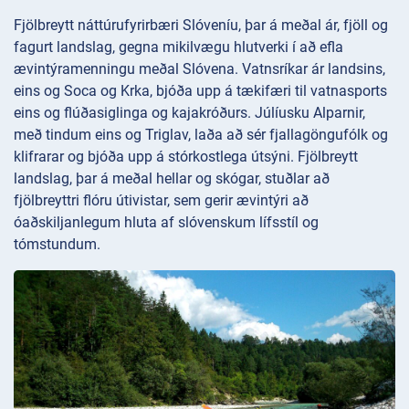
Fjölbreytt náttúrufyrirbæri Slóveníu, þar á meðal ár, fjöll og
fagurt landslag, gegna mikilvægu hlutverki í að efla
ævintýramenningu meðal Slóvena. Vatnsríkar ár landsins,
eins og Soca og Krka, bjóða upp á tækifæri til vatnasports
eins og flúðasiglinga og kajakróðurs. Júlíusku Alparnir,
með tindum eins og Triglav, laða að sér fjallagöngufólk og
klifrarar og bjóða upp á stórkostlega útsýni. Fjölbreytt
landslag, þar á meðal hellar og skógar, stuðlar að
fjölbreyttri flóru útivistar, sem gerir ævintýri að
óaðskiljanlegum hluta af slóvenskum lífsstíl og
tómstundum.