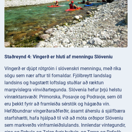
Staðreynd 4: Víngerð er hluti af menningu Slóveníu
Víngerð er djúpt rótgróin í slóvenskri menningu, með ríka
sögu sem nær aftur til fornaldar. Fjölbreytt landslag
landsins og hagstætt loftslag stuðlar að ræktun
margvíslegra vínviðartegunda. Slóvenía hefur þrjú helstu
vínræktarsvæði: Primorska, Posavje og Podravje, sem öll
eru þekkt fyrir að framleiða sérstök og hágæða vín.
Hefðbundnar víngerðaraðferðir, ásamt áherslu á sjálfbæra
starfshætti, hafa hjálpað til við að móta orðspor Slóveníu
sem markverðs vínframleiðslulands. Innlendar víntegundir,