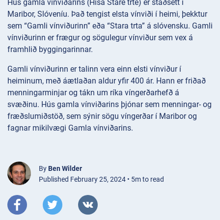
Hús gamla vínviðarins (Hiša Stare trte) er staðsett í
Maribor, Slóveníu. Það tengist elsta vínviði í heimi, þekktur
sem “Gamli vínviðurinn” eða “Stara trta” á slóvensku. Gamli
vínviðurinn er frægur og sögulegur vínviður sem vex á
framhlið byggingarinnar.
Gamli vínviðurinn er talinn vera einn elsti vínviður í
heiminum, með áætlaðan aldur yfir 400 ár. Hann er friðað
menningarminjar og tákn um ríka víngerðarhefð á
svæðinu. Hús gamla vínviðarins þjónar sem menningar- og
fræðslumiðstöð, sem sýnir sögu víngerðar í Maribor og
fagnar mikilvægi Gamla vínviðarins.
By
Ben Wilder
Published February 25, 2024 • 5m to read