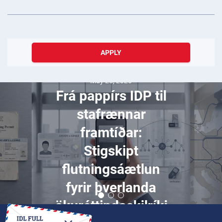
APPLY
May 25, 2026
Frá pappírs IDP til
stafrænnar
framtíðar:
Stigskipt
flutningsáætlun
fyrir þverlanda
ökuréttindaskilríki