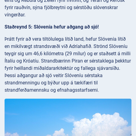
eins og Rebula og Zelen fyrir hvítvín, og Teran og Refošk
fyrir rauðvín, sýna fjölbreytni og sérstöðu slóvenskrar
víngerðar.
Staðreynd 5: Slóvenía hefur aðgang að sjó!
Þrátt fyrir að vera tiltölulega lítið land, hefur Slóvenía lítið
en mikilvægt strandsvæði við Adríahafið. Strönd Slóveníu
teygir sig um 46,6 kílómetra (29 mílur) og er staðsett á milli
Ítalíu og Króatíu. Strandbærinn Piran er sérstaklega þekktur
fyrir heillandi miðaldararkitektúr og fallega sjávarsíðu.
Þessi aðgangur að sjó veitir Slóveníu sérstaka
strandmenningu og býður upp á tækifæri til
strandferðamennsku og efnahagsstarfsemi.