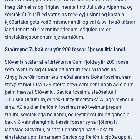
fræg tákn eins og Triglav, hæsta tind Júlíusku Alpanna, og
sérstök útlínur Bled-vatnsins með eyju sinni og kastala.
Þjóðartákn geta verið mismunandi, og val á því hvað táknar
land fer oft eftir menningarlegum, sögulegum og
einstaklingsbundnum sjónarmiðum.
Staðreynd 7: Það eru yfir 200 fossar í þessu litla landi
Slóvenía státar af eftirtektarverðum fjölda yfir 200 fossa,
sem hver um sig stuðlar að náttúrufegurð landsins.
Athyglisverðir fossar eru meðal annars Boka fossinn, sem
steypist niður frá 139 metra hæð, sem gerir hann að einum
þeim hæsta í Slóveníu. Savica fossinn, staðsettur í
Júlíusku Ölpunum, er þekktur fyrir sérstaka A-laga myndun
sína. Að auki er Peričnik fossinn, með tveimur þrepum
sínum, sérstaklega heillandi, og leyfir gestum að ganga á
bak við vatnshengirnir. Þessir fossar sýna fjölbreytt
landslag Slóveníu, allt frá tignarlegri hæð Boka til
einstakrar upplifunar sem Savica og Peričnik bjóða upp á.