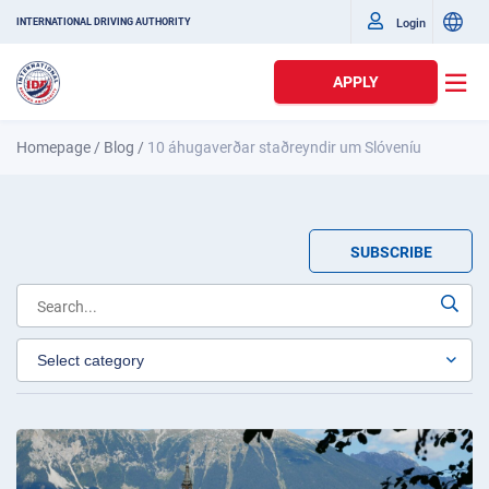
Login
INTERNATIONAL DRIVING AUTHORITY
APPLY
Homepage
/
Blog
/
10 áhugaverðar staðreyndir um Slóveníu
SUBSCRIBE