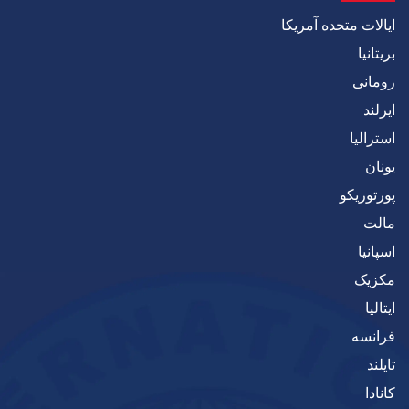
ایالات متحده آمریکا
بریتانیا
رومانی
ایرلند
استرالیا
یونان
پورتوریکو
مالت
اسپانیا
مکزیک
ایتالیا
فرانسه
تایلند
کانادا