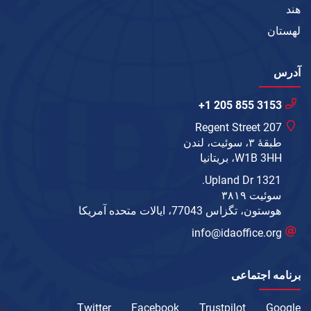
هند
لهستان
آدرس
+1 205 855 3153
207 Regent Street
طبقهٔ ۳، سوئیت، لندن
W1B 3HH، بریتانیا
1321 Upland Dr.
سوئیت ۳۸۱۹
هوستون، تگزاس 77043، ایالات متحده آمریکا
info@idaoffice.org
برنامه اجتماعی
Twitter
Facebook
Trustpilot
Google