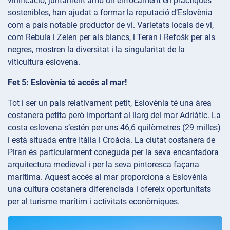
vinificació, juntament amb un enfocament en pràctiques
sostenibles, han ajudat a formar la reputació d’Eslovènia
com a país notable productor de vi. Varietats locals de vi,
com Rebula i Zelen per als blancs, i Teran i Refošk per als
negres, mostren la diversitat i la singularitat de la
viticultura eslovena.
Fet 5: Eslovènia té accés al mar!
Tot i ser un país relativament petit, Eslovènia té una àrea
costanera petita però important al llarg del mar Adriàtic. La
costa eslovena s’estén per uns 46,6 quilòmetres (29 milles)
i està situada entre Itàlia i Croàcia. La ciutat costanera de
Piran és particularment coneguda per la seva encantadora
arquitectura medieval i per la seva pintoresca façana
marítima. Aquest accés al mar proporciona a Eslovènia
una cultura costanera diferenciada i ofereix oportunitats
per al turisme marítim i activitats econòmiques.