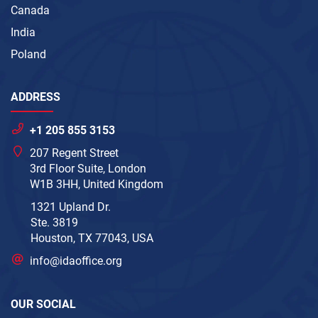
Canada
India
Poland
ADDRESS
+1 205 855 3153
207 Regent Street
3rd Floor Suite, London
W1B 3HH, United Kingdom
1321 Upland Dr.
Ste. 3819
Houston, TX 77043, USA
info@idaoffice.org
OUR SOCIAL