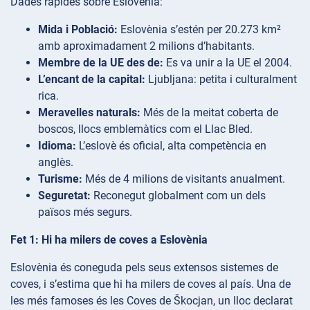
Dades ràpides sobre Eslovènia:
Mida i Població:
Eslovènia s’estén per 20.273 km²
amb aproximadament 2 milions d’habitants.
Membre de la UE des de:
Es va unir a la UE el 2004.
L’encant de la capital:
Ljubljana: petita i culturalment
rica.
Meravelles naturals:
Més de la meitat coberta de
boscos, llocs emblemàtics com el Llac Bled.
Idioma:
L’eslovè és oficial, alta competència en
anglès.
Turisme:
Més de 4 milions de visitants anualment.
Seguretat:
Reconegut globalment com un dels
països més segurs.
Fet 1: Hi ha milers de coves a Eslovènia
Eslovènia és coneguda pels seus extensos sistemes de
coves, i s’estima que hi ha milers de coves al país. Una de
les més famoses és les Coves de Škocjan, un lloc declarat