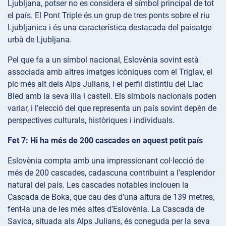
Ljubljana, potser no es considera el símbol principal de tot
el país. El Pont Triple és un grup de tres ponts sobre el riu
Ljubljanica i és una característica destacada del paisatge
urbà de Ljubljana.
Pel que fa a un símbol nacional, Eslovènia sovint està
associada amb altres imatges icòniques com el Triglav, el
pic més alt dels Alps Julians, i el perfil distintiu del Llac
Bled amb la seva illa i castell. Els símbols nacionals poden
variar, i l’elecció del que representa un país sovint depèn de
perspectives culturals, històriques i individuals.
Fet 7: Hi ha més de 200 cascades en aquest petit país
Eslovènia compta amb una impressionant col·lecció de
més de 200 cascades, cadascuna contribuint a l’esplendor
natural del país. Les cascades notables inclouen la
Cascada de Boka, que cau des d’una altura de 139 metres,
fent-la una de les més altes d’Eslovènia. La Cascada de
Savica, situada als Alps Julians, és coneguda per la seva