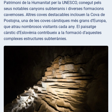
Patrimoni de la Humanitat per la UNESCO, conegut pels
seus notables canyons subterranis i diverses formacions
cavernoses. Altres coves destacables inclouen la Cova de
Postojna, una de les coves càrstiques més grans d’Europa,
que atrau nombrosos visitants cada any. El paisatge
càrstic d’Eslovènia contribueix a la formació d’aquestes
complexes estructures subterrànies.