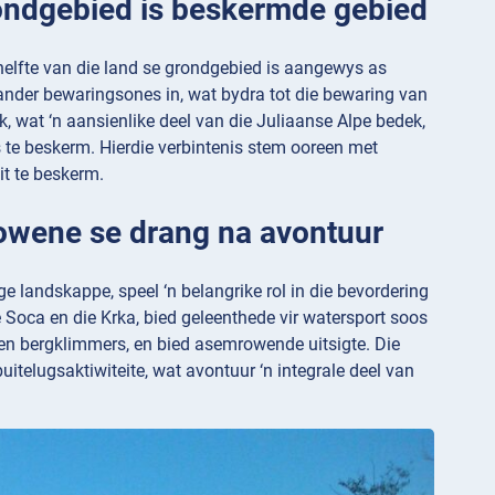
grondgebied is beskermde gebied
elfte van die land se grondgebied is aangewys as
 ander bewaringsones in, wat bydra tot die bewaring van
, wat ‘n aansienlike deel van die Juliaanse Alpe bedek,
s te beskerm. Hierdie verbintenis stem ooreen met
it te beskerm.
Slowene se drang na avontuur
ige landskappe, speel ‘n belangrike rol in die bevordering
e Soca en die Krka, bied geleenthede vir watersport soos
s en bergklimmers, en bied asemrowende uitsigte. Die
 buitelugsaktiwiteite, wat avontuur ‘n integrale deel van