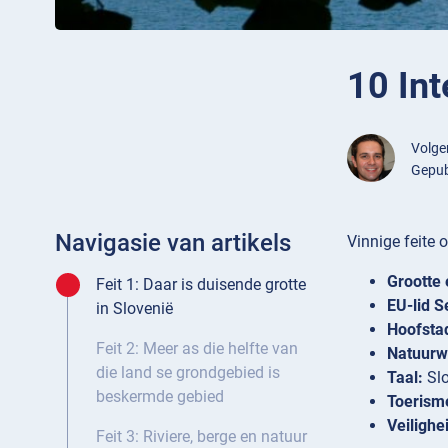
10 Int
Volg
Gepub
Navigasie van artikels
Vinnige feite 
Grootte 
Feit 1: Daar is duisende grotte
EU-lid S
in Slovenië
Hoofsta
Feit 2: Meer as die helfte van
Natuurw
die land se grondgebied is
Taal:
Slo
beskermde gebied
Toerism
Veilighe
Feit 3: Riviere, berge en natuur