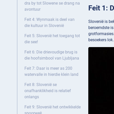
dra by tot Slowene se drang na
Feit 1: 
avontuur
Feit 4: Wynmaak is deel van
Slovenië is be
die kultuur in Slovenië
beroemdste is
grotformasies.
Feit 5: Slovenië het toegang tot
besoekers lok.
die see!
Feit 6: Die drievoudige brug is
die hoofsimbool van Ljubljana
Feit 7: Daar is meer as 200
watervalle in hierdie klein land
Feit 8: Slovenië se
onafhanklikheid is relatief
onlangs
Feit 9: Slovenië het ontwikkelde
spoorweë