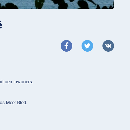
ë
iljoen inwoners.
os Meer Bled.