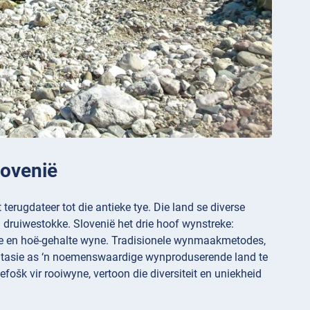
lovenië
erugdateer tot die antieke tye. Die land se diverse
 druiwestokke. Slovenië het drie hoof wynstreke:
nde en hoë-gehalte wyne. Tradisionele wynmaakmetodes,
putasie as ‘n noemenswaardige wynproduserende land te
fošk vir rooiwyne, vertoon die diversiteit en uniekheid