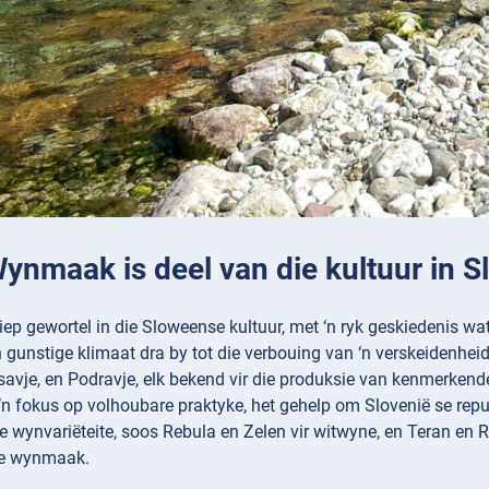
Wynmaak is deel van die kultuur in S
p gewortel in die Sloweense kultuur, met ‘n ryk geskiedenis wat t
gunstige klimaat dra by tot die verbouing van ‘n verskeidenheid
savje, en Podravje, elk bekend vir die produksie van kenmerke
‘n fokus op volhoubare praktyke, het gehelp om Slovenië se re
e wynvariëteite, soos Rebula en Zelen vir witwyne, en Teran en Re
e wynmaak.