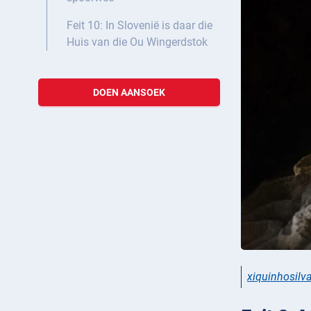
Feit 10: In Slovenië is daar die
Huis van die Ou Wingerdstok
DOEN AANSOEK
xiquinhosilv