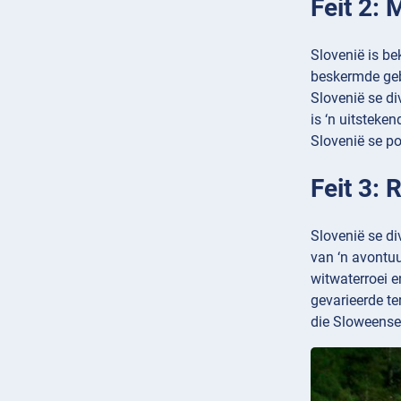
Feit 2:
Slovenië is b
beskermde gebi
Slovenië se di
is ‘n uitsteke
Slovenië se po
Feit 3: 
Slovenië se di
van ‘n avontuu
witwaterroei e
gevarieerde ter
die Sloweense