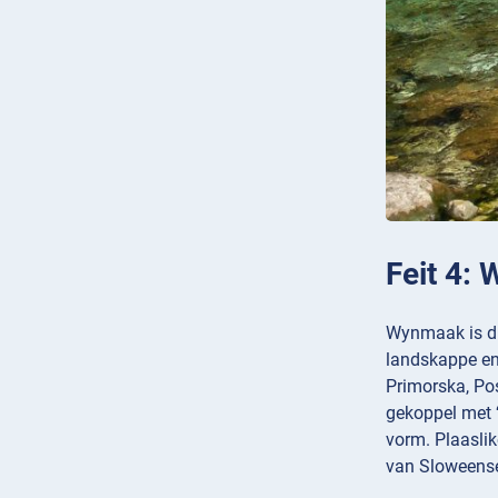
Feit 4: 
Wynmaak is die
landskappe en 
Primorska, Po
gekoppel met 
vorm. Plaaslik
van Sloweens