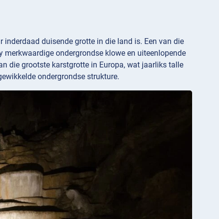
r inderdaad duisende grotte in die land is. Een van die
r sy merkwaardige ondergrondse klowe en uiteenlopende
 die grootste karstgrotte in Europa, wat jaarliks talle
ngewikkelde ondergrondse strukture.