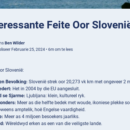
eressante Feite Oor Sloveni
ens
Ben Wilder
liseer Februarie 25, 2024 • 6m om te lees
oor Slovenië:
en Bevolking:
Slovenië strek oor 20,273 vk km met ongeveer 2 m
edert:
Het in 2004 by die EU aangesluit.
d se Sjarme:
Ljubljana: klein, kultureel ryk.
onders:
Meer as die helfte bedek met woude, ikoniese plekke so
weens amptelik, hoë Engelse vaardigheid.
e:
Meer as 4 miljoen besoekers jaarliks.
id:
Wêreldwyd erken as een van die veiligste lande.