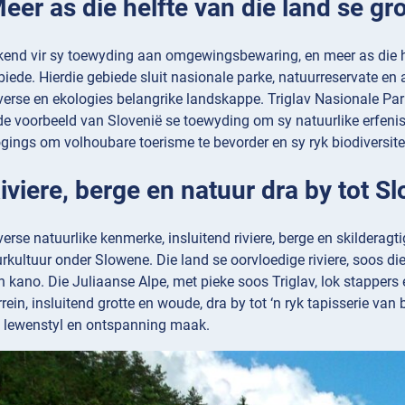
 Meer as die helfte van die land se 
ekend vir sy toewyding aan omgewingsbewaring, en meer as die h
ede. Hierdie gebiede sluit nasionale parke, natuurreservate en
verse en ekologies belangrike landskappe. Triglav Nasionale Park
nde voorbeeld van Slovenië se toewyding om sy natuurlike erfeni
gings om volhoubare toerisme te bevorder en sy ryk biodiversite
Riviere, berge en natuur dra by tot 
verse natuurlike kenmerke, insluitend riviere, berge en skilderagt
rkultuur onder Slowene. Die land se oorvloedige riviere, soos di
n kano. Die Juliaanse Alpe, met pieke soos Triglav, lok stapper
rein, insluitend grotte en woude, dra by tot ‘n ryk tapisserie van
 lewenstyl en ontspanning maak.