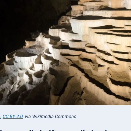
a
,
CC BY 2.0
, via Wikimedia Commons