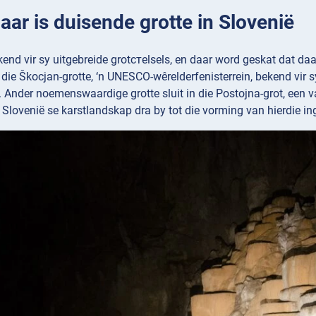
Daar is duisende grotte in Slovenië
kend vir sy uitgebreide grotстelsels, en daar word geskat dat daa
 die Škocjan-grotte, ‘n UNESCO-wêrelderfenisterrein, bekend vi
 Ander noemenswaardige grotte sluit in die Postojna-grot, een van
 Slovenië se karstlandskap dra by tot die vorming van hierdie i