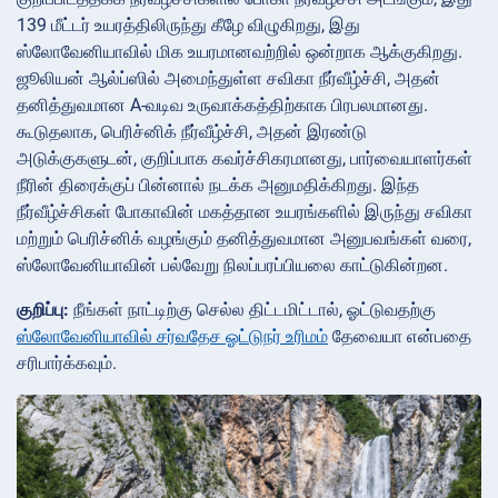
139 மீட்டர் உயரத்திலிருந்து கீழே விழுகிறது, இது
ஸ்லோவேனியாவில் மிக உயரமானவற்றில் ஒன்றாக ஆக்குகிறது.
ஜூலியன் ஆல்ப்ஸில் அமைந்துள்ள சவிகா நீர்வீழ்ச்சி, அதன்
தனித்துவமான A-வடிவ உருவாக்கத்திற்காக பிரபலமானது.
கூடுதலாக, பெரிச்னிக் நீர்வீழ்ச்சி, அதன் இரண்டு
அடுக்குகளுடன், குறிப்பாக கவர்ச்சிகரமானது, பார்வையாளர்கள்
நீரின் திரைக்குப் பின்னால் நடக்க அனுமதிக்கிறது. இந்த
நீர்வீழ்ச்சிகள் போகாவின் மகத்தான உயரங்களில் இருந்து சவிகா
மற்றும் பெரிச்னிக் வழங்கும் தனித்துவமான அனுபவங்கள் வரை,
ஸ்லோவேனியாவின் பல்வேறு நிலப்பரப்பியலை காட்டுகின்றன.
குறிப்பு:
நீங்கள் நாட்டிற்கு செல்ல திட்டமிட்டால், ஓட்டுவதற்கு
ஸ்லோவேனியாவில் சர்வதேச ஓட்டுநர் உரிமம்
தேவையா என்பதை
சரிபார்க்கவும்.