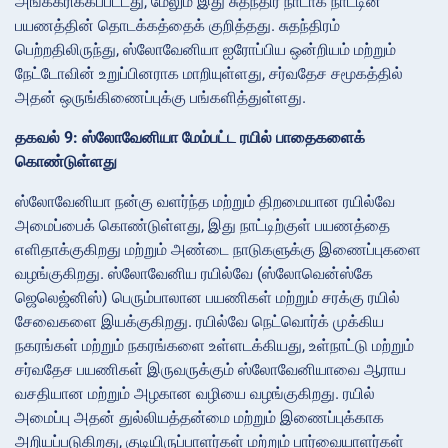
அங்கீகரிக்கப்பட்டது, மேலும் இது சுதந்திர நாடாக நாட்டின்
பயணத்தின் தொடக்கத்தைக் குறித்தது. சுதந்திரம்
பெற்றதிலிருந்து, ஸ்லோவேனியா ஐரோப்பிய ஒன்றியம் மற்றும்
நேட்டோவின் உறுப்பினராக மாறியுள்ளது, சர்வதேச சமூகத்தில்
அதன் ஒருங்கிணைப்புக்கு பங்களித்துள்ளது.
தகவல் 9: ஸ்லோவேனியா மேம்பட்ட ரயில் பாதைகளைக்
கொண்டுள்ளது
ஸ்லோவேனியா நன்கு வளர்ந்த மற்றும் திறமையான ரயில்வே
அமைப்பைக் கொண்டுள்ளது, இது நாட்டிற்குள் பயணத்தை
எளிதாக்குகிறது மற்றும் அண்டை நாடுகளுக்கு இணைப்புகளை
வழங்குகிறது. ஸ்லோவேனிய ரயில்வே (ஸ்லோவென்ஸ்கே
ஜெலெஜ்னிஸ்) பெரும்பாலான பயணிகள் மற்றும் சரக்கு ரயில்
சேவைகளை இயக்குகிறது. ரயில்வே நெட்வொர்க் முக்கிய
நகரங்கள் மற்றும் நகரங்களை உள்ளடக்கியது, உள்நாட்டு மற்றும்
சர்வதேச பயணிகள் இருவருக்கும் ஸ்லோவேனியாவை ஆராய
வசதியான மற்றும் அழகான வழியை வழங்குகிறது. ரயில்
அமைப்பு அதன் துல்லியத்தன்மை மற்றும் இணைப்புக்காக
அறியப்படுகிறது, குடியிருப்பாளர்கள் மற்றும் பார்வையாளர்கள்