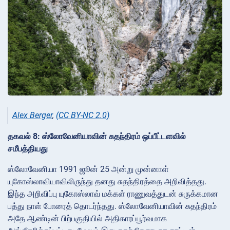
Alex Berger
,
(CC BY-NC 2.0)
தகவல் 8: ஸ்லோவேனியாவின் சுதந்திரம் ஒப்பீட்டளவில்
சமீபத்தியது
ஸ்லோவேனியா 1991 ஜூன் 25 அன்று முன்னாள்
யுகோஸ்லாவியாவிலிருந்து தனது சுதந்திரத்தை அறிவித்தது.
இந்த அறிவிப்பு யுகோஸ்லாவ் மக்கள் ராணுவத்துடன் சுருக்கமான
பத்து நாள் போரைத் தொடர்ந்தது. ஸ்லோவேனியாவின் சுதந்திரம்
அதே ஆண்டின் பிற்பகுதியில் அதிகாரப்பூர்வமாக