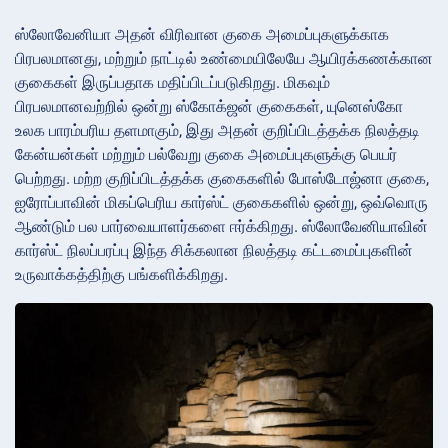
ஸ்லோவேனியா அதன் விரிவான குகை அமைப்புகளுக்காக
பிரபலமானது, மற்றும் நாட்டில் உண்மையிலேயே ஆயிரக்கணக்கான
குகைகள் இருப்பதாக மதிப்பிடப்படுகிறது. மிகவும்
பிரபலமானவற்றில் ஒன்று ஸ்கோக்ஜன் குகைகள், யுனெஸ்கோ
உலக பாரம்பரிய தளமாகும், இது அதன் குறிப்பிடத்தக்க நிலத்தடி
கேன்யன்கள் மற்றும் பல்வேறு குகை அமைப்புகளுக்கு பெயர்
பெற்றது. மற்ற குறிப்பிடத்தக்க குகைகளில் போஸ்டோஜ்னா குகை,
ஐரோப்பாவின் மிகப்பெரிய கார்ஸ்ட் குகைகளில் ஒன்று, ஒவ்வொரு
ஆண்டும் பல பார்வையாளர்களை ஈர்க்கிறது. ஸ்லோவேனியாவின்
கார்ஸ்ட் நிலப்பரப்பு இந்த சிக்கலான நிலத்தடி கட்டமைப்புகளின்
உருவாக்கத்திற்கு பங்களிக்கிறது.