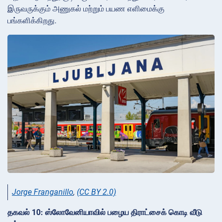
இருவருக்கும் அணுகல் மற்றும் பயண எளிமைக்கு
பங்களிக்கிறது.
Jorge Franganillo
,
(CC BY 2.0)
தகவல் 10: ஸ்லோவேனியாவில் பழைய திராட்சைக் கொடி வீடு