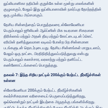
லுப்லியானிகா நதியின் குறுக்கே உள்ள மூன்று பாலங்களின்
குழுவாகும், மேலும் இது லுப்லியானாவின் நகர்ப்புற தோற்றத்தின்
ஒரு முக்கிய அம்சமாகும்.
தேசிய சின்னத்தைப் பொறுத்தவரை, ஸ்லோவேனியா
பெரும்பாலும் ஜூலியன் ஆல்ப்ஸின் மிக உயரமான சிகரமான
திரிக்லாவ் மற்றும் அதன் தீவு மற்றும் கோட்டையுடன் ப்ளெட்
ஏரியின் தனித்துவமான வடிவம் போன்ற பிற சின்னமான
படங்களுடன் தொடர்புடையது. தேசிய சின்னங்கள் மாறுபடலாம்,
மேலும் ஒரு நாட்டை பிரதிநிதித்துவப்படுத்துவது என்பது
பெரும்பாலும் கலாச்சார, வரலாற்று மற்றும் தனிப்பட்ட
கண்ணோட்டங்களைப் பொறுத்தது.
தகவல் 7: இந்த சிறிய நாட்டில் 200க்கும் மேற்பட்ட நீர்வீழ்ச்சிகள்
உள்ளன
ஸ்லோவேனியா 200க்கும் மேற்பட்ட நீர்வீழ்ச்சிகளின்
கவர்ச்சிகரமான வரிசையைப் பெருமைப்படுத்துகிறது,
ஒவ்வொன்றும் நாட்டின் இயற்கை அழகுக்கு பங்களிக்கிறது.
குறிப்பிடத்தக்க நீர்வீழ்ச்சிகளில் போகா நீர்வீழ்ச்சி அடங்கும், இது