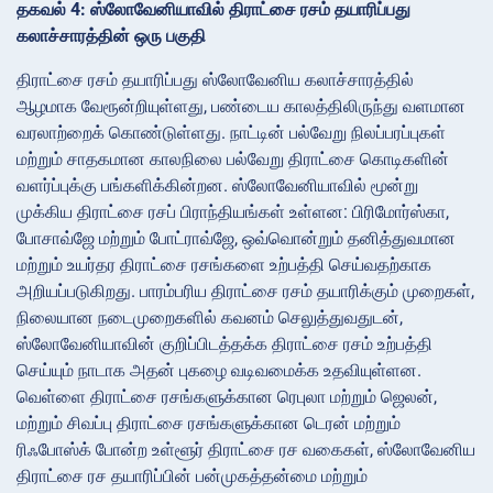
தகவல் 4: ஸ்லோவேனியாவில் திராட்சை ரசம் தயாரிப்பது
கலாச்சாரத்தின் ஒரு பகுதி
திராட்சை ரசம் தயாரிப்பது ஸ்லோவேனிய கலாச்சாரத்தில்
ஆழமாக வேரூன்றியுள்ளது, பண்டைய காலத்திலிருந்து வளமான
வரலாற்றைக் கொண்டுள்ளது. நாட்டின் பல்வேறு நிலப்பரப்புகள்
மற்றும் சாதகமான காலநிலை பல்வேறு திராட்சை கொடிகளின்
வளர்ப்புக்கு பங்களிக்கின்றன. ஸ்லோவேனியாவில் மூன்று
முக்கிய திராட்சை ரசப் பிராந்தியங்கள் உள்ளன: பிரிமோர்ஸ்கா,
போசாவ்ஜே மற்றும் போட்ராவ்ஜே, ஒவ்வொன்றும் தனித்துவமான
மற்றும் உயர்தர திராட்சை ரசங்களை உற்பத்தி செய்வதற்காக
அறியப்படுகிறது. பாரம்பரிய திராட்சை ரசம் தயாரிக்கும் முறைகள்,
நிலையான நடைமுறைகளில் கவனம் செலுத்துவதுடன்,
ஸ்லோவேனியாவின் குறிப்பிடத்தக்க திராட்சை ரசம் உற்பத்தி
செய்யும் நாடாக அதன் புகழை வடிவமைக்க உதவியுள்ளன.
வெள்ளை திராட்சை ரசங்களுக்கான ரெபுலா மற்றும் ஜெலன்,
மற்றும் சிவப்பு திராட்சை ரசங்களுக்கான டெரன் மற்றும்
ரிஃபோஸ்க் போன்ற உள்ளூர் திராட்சை ரச வகைகள், ஸ்லோவேனிய
திராட்சை ரச தயாரிப்பின் பன்முகத்தன்மை மற்றும்