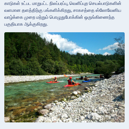
காடுகள் உட்பட மாறுபட்ட நிலப்பரப்பு, வெளிப்புற செயல்பாடுகளின்
வளமான தளத்திற்கு பங்களிக்கிறது, சாகசத்தை ஸ்லோவேனிய
வாழ்க்கை முறை மற்றும் பொழுதுபோக்கின் ஒருங்கிணைந்த
பகுதியாக ஆக்குகிறது.