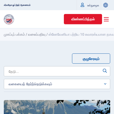
சர்வதேச ஓட்டுநர் ஆணையம்
உள்நுழைக
விண்ணப்பித்தல்
முகப்புப் பக்கம்
/
வலைப்பதிவு
/
ஸ்லோவேனியா பற்றிய 10 சுவாரஸ்யமான தகவ
குழுசேரவும்