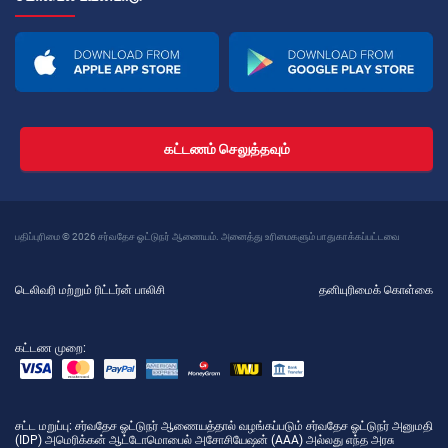
கட்டணம் செலுத்தவும்
பதிப்புரிமை © 2026 சர்வதேச ஓட்டுநர் ஆணையம். அனைத்து உரிமைகளும் பாதுகாக்கப்பட்டவை
டெலிவரி மற்றும் ரிட்டர்ன் பாலிசி
தனியுரிமைக் கொள்கை
கட்டண முறை:
சட்ட மறுப்பு
: சர்வதேச ஓட்டுநர் ஆணையத்தால் வழங்கப்படும் சர்வதேச ஓட்டுநர் அனுமதி
(IDP) அமெரிக்கன் ஆட்டோமொபைல் அசோசியேஷன் (AAA) அல்லது எந்த அரசு