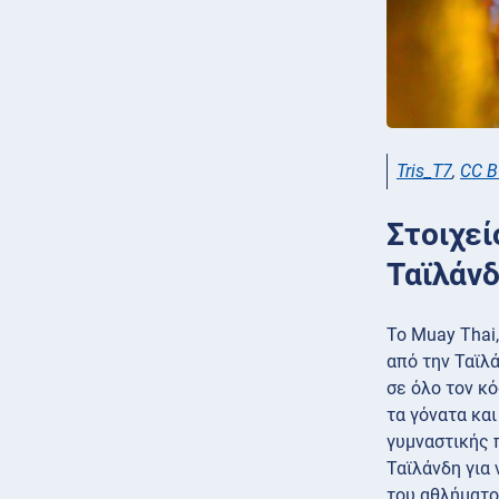
Tris_T7
,
CC B
Στοιχεί
Ταϊλάν
Το Muay Thai
από την Ταϊλ
σε όλο τον κ
τα γόνατα κα
γυμναστικής 
Ταϊλάνδη για
του αθλήματο