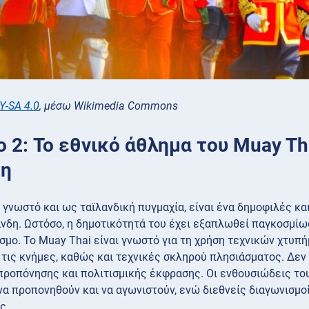
Y-SA 4.0
, μέσω Wikimedia Commons
ο 2: Το εθνικό άθλημα του Muay Th
δη
, γνωστό και ως ταϊλανδική πυγμαχία, είναι ένα δημοφιλές 
άνδη. Ωστόσο, η δημοτικότητά του έχει εξαπλωθεί παγκοσμίως
όσμο. Το Muay Thai είναι γνωστό για τη χρήση τεχνικών χτυπ
ι τις κνήμες, καθώς και τεχνικές σκληρού πλησιάσματος. Δεν
προπόνησης και πολιτισμικής έκφρασης. Οι ενθουσιώδεις το
 να προπονηθούν και να αγωνιστούν, ενώ διεθνείς διαγωνισμ
ς.