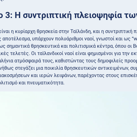
ο 3: Η συντριπτική πλειοψηφία τω
ίναι η κυρίαρχη θρησκεία στην Ταϊλάνδη, και η συντριπτική
 αποτέλεσμα, υπάρχουν πολυάριθμοι ναοί, γνωστοί και ως “wa
ως σημαντικά θρησκευτικά και πολιτισμικά κέντρα, όπου οι Β
κές τελετές. Οι ταϊλανδικοί ναοί είναι φημισμένοι για την ε
αλήνια ατμόσφαιρά τους, καθιστώντας τους δημοφιλείς προορ
νήθως στεγάζει μια ποικιλία θρησκευτικών αντικειμένων, 
ιακοσμήσεων και ιερών λειψάνων, παρέχοντας στους επισκέπ
ολιτισμό και πνευματικότητα.