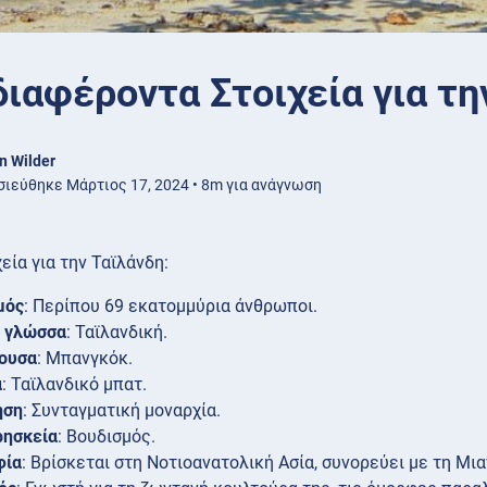
διαφέροντα Στοιχεία για τη
n Wilder
ιεύθηκε Μάρτιος 17, 2024 • 8m για ανάγνωση
εία για την Ταϊλάνδη:
μός
: Περίπου 69 εκατομμύρια άνθρωποι.
 γλώσσα
: Ταϊλανδική.
ουσα
: Μπανγκόκ.
α
: Ταϊλανδικό μπατ.
ηση
: Συνταγματική μοναρχία.
ρησκεία
: Βουδισμός.
φία
: Βρίσκεται στη Νοτιοανατολική Ασία, συνορεύει με τη Μια