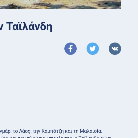
ν Ταϊλάνδη
νμάρ, το Λάος, την Καμπότζη και τη Μαλαισία.