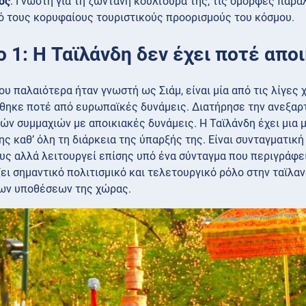
ός
: Γνωστή για τη ζωντανή κουλτούρα της, τις όμορφες παραλί
ό τους κορυφαίους τουριστικούς προορισμούς του κόσμου.
ο 1: Η Ταϊλάνδη δεν έχει ποτέ απο
ου παλαιότερα ήταν γνωστή ως Σιάμ, είναι μία από τις λίγες
θηκε ποτέ από ευρωπαϊκές δυνάμεις. Διατήρησε την ανεξα
ών συμμαχιών με αποικιακές δυνάμεις. Η Ταϊλάνδη έχει μια 
ης καθ’ όλη τη διάρκεια της ύπαρξής της. Είναι συνταγματική
υς αλλά λειτουργεί επίσης υπό ένα σύνταγμα που περιγράφει
ει σημαντικό πολιτισμικό και τελετουργικό ρόλο στην ταϊλαν
των υποθέσεων της χώρας.