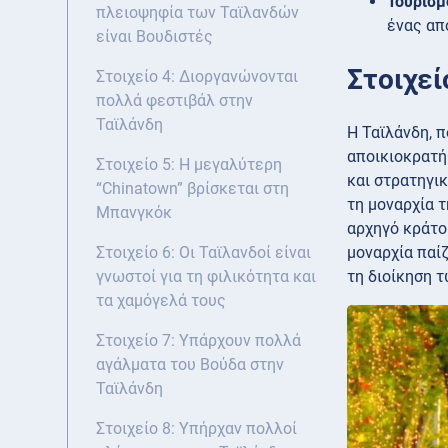
Τουρισμ
πλειοψηφία των Ταϊλανδών
ένας απ
είναι Βουδιστές
Στοιχεί
Στοιχείο 4: Διοργανώνονται
πολλά φεστιβάλ στην
Ταϊλάνδη
Η Ταϊλάνδη, π
αποικιοκρατή
Στοιχείο 5: Η μεγαλύτερη
και στρατηγικ
“Chinatown” βρίσκεται στη
τη μοναρχία τ
Μπανγκόκ
αρχηγό κράτο
μοναρχία παίζ
Στοιχείο 6: Οι Ταϊλανδοί είναι
τη διοίκηση 
γνωστοί για τη φιλικότητα και
τα χαμόγελά τους
Στοιχείο 7: Υπάρχουν πολλά
αγάλματα του Βούδα στην
Ταϊλάνδη
Στοιχείο 8: Υπήρχαν πολλοί