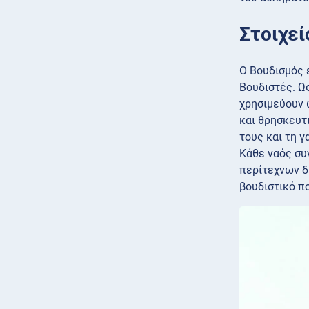
Στοιχεί
Ο Βουδισμός ε
Βουδιστές. Ως
χρησιμεύουν 
και θρησκευτι
τους και τη γ
Κάθε ναός συ
περίτεχνων δ
βουδιστικό π