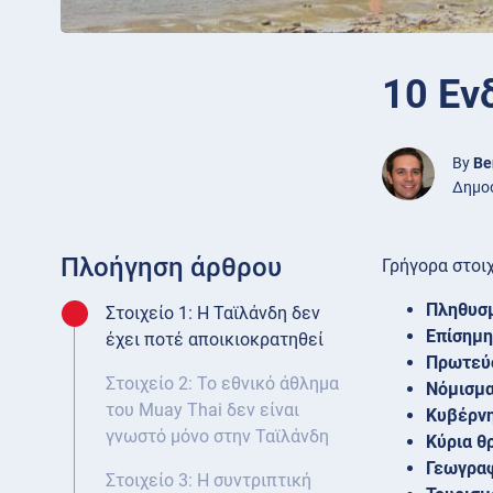
10 Εν
By
Be
Δημοσ
Πλοήγηση άρθρου
Γρήγορα στοιχ
Πληθυσ
Στοιχείο 1: Η Ταϊλάνδη δεν
Επίσημη
έχει ποτέ αποικιοκρατηθεί
Πρωτεύ
Στοιχείο 2: Το εθνικό άθλημα
Νόμισμ
του Muay Thai δεν είναι
Κυβέρν
γνωστό μόνο στην Ταϊλάνδη
Κύρια θ
Γεωγρα
Στοιχείο 3: Η συντριπτική