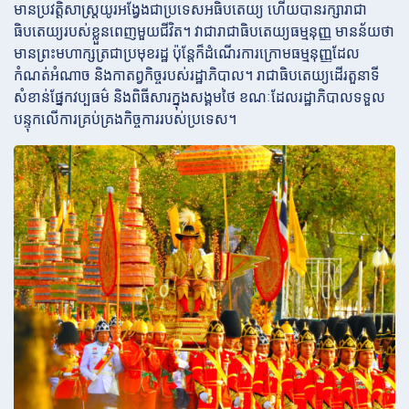
មានប្រវត្តិសាស្ត្រយូរអង្វែងជាប្រទេសអធិបតេយ្យ ហើយបានរក្សារាជា
ធិបតេយ្យរបស់ខ្លួនពេញមួយជីវិត។ វាជារាជាធិបតេយ្យធម្មនុញ្ញ មានន័យថា
មានព្រះមហាក្សត្រជាប្រមុខរដ្ឋ ប៉ុន្តែក៏ដំណើរការក្រោមធម្មនុញ្ញដែល
កំណត់អំណាច និងកាតព្វកិច្ចរបស់រដ្ឋាភិបាល។ រាជាធិបតេយ្យដើរតួនាទី
សំខាន់ផ្នែកវប្បធម៌ និងពិធីសារក្នុងសង្គមថៃ ខណៈដែលរដ្ឋាភិបាលទទួល
បន្ទុកលើការគ្រប់គ្រងកិច្ចការរបស់ប្រទេស។