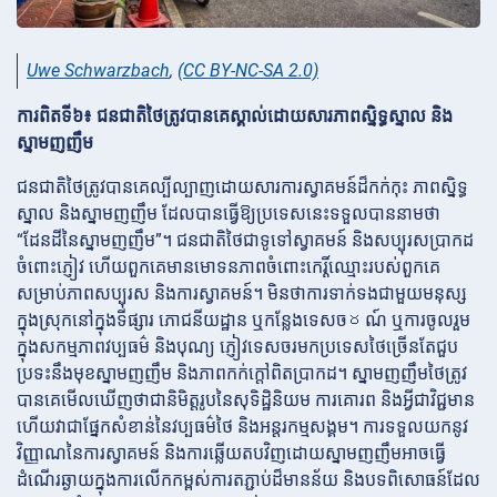
Uwe Schwarzbach
,
(CC BY-NC-SA 2.0)
ការពិតទី៦៖ ជនជាតិថៃត្រូវបានគេស្គាល់ដោយសារភាពស្និទ្ធស្នាល និង
ស្នាមញញឹម
ជនជាតិថៃត្រូវបានគេល្បីល្បាញដោយសារការស្វាគមន៍ដ៏កក់កុះ ភាពស្និទ្ធ
ស្នាល និងស្នាមញញឹម ដែលបានធ្វើឱ្យប្រទេសនេះទទួលបាននាមថា
“ដែនដីនៃស្នាមញញឹម”។ ជនជាតិថៃជាទូទៅស្វាគមន៍ និងសប្បុរសប្រាកដ
ចំពោះភ្ញៀវ ហើយពួកគេមានមោទនភាពចំពោះកេរ្តិ៍ឈ្មោះរបស់ពួកគេ
សម្រាប់ភាពសប្បុរស និងការស្វាគមន៍។ មិនថាការទាក់ទងជាមួយមនុស្ស
ក្នុងស្រុកនៅក្នុងទីផ្សារ ភោជនីយដ្ឋាន ឬកន្លែងទេសចరណ៍ ឬការចូលរួម
ក្នុងសកម្មភាពវប្បធម៌ និងបុណ្យ ភ្ញៀវទេសចរមកប្រទេសថៃច្រើនតែជួប
ប្រទះនឹងមុខស្នាមញញឹម និងភាពកក់ក្តៅពិតប្រាកដ។ ស្នាមញញឹមថៃត្រូវ
បានគេមើលឃើញថាជានិមិត្តរូបនៃសុទិដ្ឋិនិយម ការគោរព និងអ្វីជាវិជ្ជមាន
ហើយវាជាផ្នែកសំខាន់នៃវប្បធម៌ថៃ និងអន្តរកម្មសង្គម។ ការទទួលយកនូវ
វិញ្ញាណនៃការស្វាគមន៍ និងការឆ្លើយតបវិញដោយស្នាមញញឹមអាចធ្វើ
ដំណើរឆ្ងាយក្នុងការលើកកម្ពស់ការតភ្ជាប់ដ៏មានន័យ និងបទពិសោធន៍ដែល