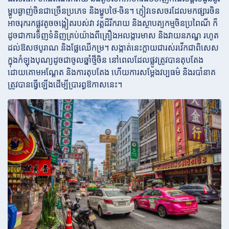
ម្ហូបឆ្ងាញ់ចិនជាច្រើនប្រភេទ និងម្ហូបថៃ-ចិន។ ភ្ញៀវទេសចរដែលមកផ្សារចិន
អាចរុករកផ្លូវតូចចង្អៀតរបស់វា វត្តដ៏រីករាយ និងស្ថាបត្យកម្មចិនប្រពៃណី ក៏
ដូចជាការទិញទំនិញគ្រប់យ៉ាងពីគ្រឿងអលង្ការមាស និងវាយនភណ្ឌ រហូត
ដល់ឱសថបូរាណ និងផ្លែឈើកម្រ។ សង្កាត់នេះក្លាយជារស់រវើកជាពិសេស
ក្នុងកំឡុងបុណ្យដូចជាចូលឆ្នាំថ្មីចិន នៅពេលដែលផ្លូវត្រូវបានតុបតែង
ដោយគោមអណ្តែត និងការតុបតែង ហើយការសម្តែងវប្បធម៌ និងរបាំនាគ
ត្រូវបានធ្វើឡើងដើម្បីប្រារព្ធឱកាសនេះ។