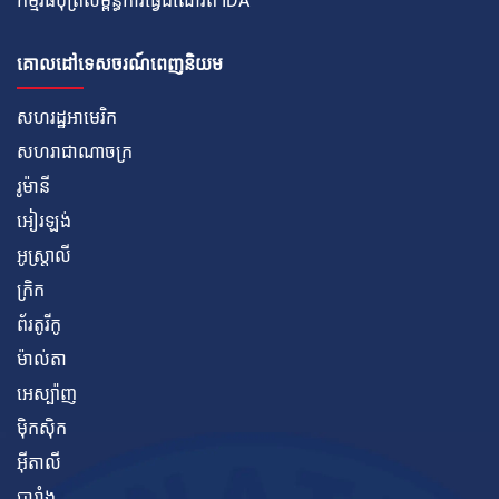
កម្មវិធីបុត្រសម្ព័ន្ធការធ្វើដំណើរពី IDA
គោលដៅទេសចរណ៍ពេញនិយម
សហរដ្ឋអាមេរិក
សហរាជាណាចក្រ
រូម៉ានី
អៀរឡង់
អូស្ត្រាលី
ក្រិក
ព័រតូរីកូ
ម៉ាល់តា
អេស្ប៉ាញ
ម៉ិកស៊ិក
អ៊ីតាលី
បារាំង