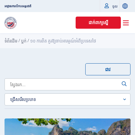
ចូល
អាជ្ញាធរការបើកបរអន្តរជាតិ
ដាក់ពាក្យស្នើ
/
/
ទំព័រដើម
ប្លក់
១០ ការពិត គួរឱ្យចាប់អារម្មណ៍អំពីប្រទេសថៃ
ជាវ