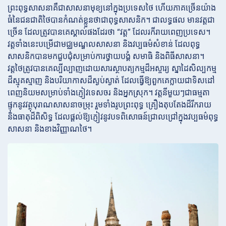
ព្រះពុទ្ធសាសនាគឺជាសាសនាមុខ្យនៅក្នុងប្រទេសថៃ ហើយភាគច្រើនយ៉ាង
ធំនៃជនជាតិថៃបានកំណត់ខ្លួនថាជាពុទ្ធសាសនិក។ ជាលទ្ធផល មានវត្តជា
ច្រើន ដែលត្រូវបានគេស្គាល់ផងដែរថា “វត្ត” ដែលរកីរាយពេញប្រទេស។
វត្តទាំងនេះបម្រើជាមជ្ឈមណ្ឌលសាសនា និងវប្បធម៌សំខាន់ ដែលពុទ្ធ
សាសនិកបានមកជួបជុំសម្រាប់ការថ្វាយបង្គំ សមាធិ និងពិធីសាសនា។
វត្តថៃត្រូវបានគេល្បីល្បាញដោយសារស្ថាបត្យកម្មដ៏អស្ចារ្យ ស្នាដៃសិល្បកម្ម
ដ៏ស្មុគស្មាញ និងបរិយាកាសដ៏ស្ងប់ស្ងាត់ ដែលធ្វើឱ្យពួកគេក្លាយជាទិសដៅ
ពេញនិយមសម្រាប់ទាំងភ្ញៀវទេសចរ និងអ្នកស្រុក។ វត្តនីមួយៗជាធម្មតា
ផ្ទុកនូវវត្ថុបុរាណសាសនាចម្រុះ រួមទាំងរូបព្រះពុទ្ធ គ្រឿងតុបតែងដ៏រីករាយ
និងធាតុដ៏ពិសិទ្ធ ដែលផ្តល់ឱ្យភ្ញៀវនូវបទពិសោធន៍ជ្រាលជ្រៅក្នុងវប្បធម៌ពុទ្ធ
សាសនា និងខាងវិញ្ញាណថៃ។