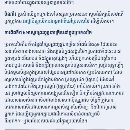
អាចចងចាំបានក្នុងការទស្សនាប្រទេសថៃ។
ចំណាំ៖
ប្រសិនបើអ្នកគ្រោងទៅទស្សនាប្រទេសនេះ សូមពិនិត្យមើលថាតើ
អ្នកត្រូវការ
អាជ្ញាប័ណ្ណបើកបរអន្តរជាតិនៅប្រទេសថៃ
ដើម្បីបើកបរ។
ការពិតទី៧៖ មានរូបព្រះពុទ្ធជាច្រើននៅក្នុងប្រទេសថៃ
ប្រទេសថៃគឺជាទីកន្លែងនៃរូបព្រះពុទ្ធជាច្រើន ទាំងធំ និងតូច ដែលមាន
សារៈសំខាន់ខាងសាសនា និងវប្បធម៌ក្នុងសង្គមថៃ។ រូបភាពទាំងនេះមាន
ក្នុងទម្រង់ ឥរិយាបថ និងវត្ថុធាតុផ្សេងៗ ហើយពួកគេបម្រើជាវត្ថុនៃការ
គោរពបូជា សមាធិ និងភក្តីវិញ្ញាណសម្រាប់ពុទ្ធសាសនិក។ រូបព្រះពុទ្ធល្បីៗ
បំផុតមួយចំនួនក្នុងប្រទេសថៃរួមមានព្រះកែវមរកត (ព្រះកែវមរកត) ដែល
រក្សាទុកនៅក្នុងវត្តព្រះកែវក្នុងបាងកក ព្រះពុទ្ធដេក (វត្តភោ) ដែលនៅ
បាងកកផងដែរ និងរូបព្រះពុទ្ធធំ (វត្តព្រះយៃ) នៅប៉ាតាយ៉ា។ រូបភាពទាំង
នេះ រួមជាមួយនឹងរូបភាពអសង្ខ្យេយដទៃទៀត មិនត្រឹមតែត្រូវបានគេគោរព
ដោយសាររបស់សារៈសំខាន់ខាងសាសនាប៉ុណ្ណោះទេ ប៉ុន្តែក៏ត្រូវបាន
គេកោតសរសើរដោយសារភាពស្រស់ស្អាតនៃសិល្បៈ និងជំនាញរបស់
ពួកគេ ដែលធ្វើឱ្យពួកគេក្លាយជាដីគោលសំខាន់ខាងវប្បធម៌
និងអាកર្សសណ៍ទេសចរណ៍នៅក្នុងប្រទេសថៃ។