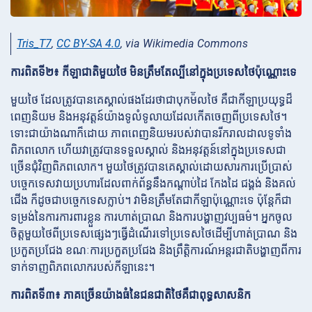
Tris_T7
,
CC BY-SA 4.0
, via Wikimedia Commons
ការពិតទី២៖ កីឡាជាតិមួយថៃ មិនត្រឹមតែល្បីនៅក្នុងប្រទេសថៃប៉ុណ្ណោះទេ
មួយថៃ ដែលត្រូវបានគេស្គាល់ផងដែរថាជាបុកម៉៊លថៃ គឺជាកីឡាប្រយុទ្ធដ៏
ពេញនិយម និងអនុវត្តន៍យ៉ាងទូលំទូលាយដែលកើតចេញពីប្រទេសថៃ។
ទោះជាយ៉ាងណាក៏ដោយ ភាពពេញនិយមរបស់វាបានរីករាលដាលទូទាំង
ពិភពលោក ហើយវាត្រូវបានទទួលស្គាល់ និងអនុវត្តន៍នៅក្នុងប្រទេសជា
ច្រើនជុំវិញពិភពលោក។ មួយថៃត្រូវបានគេស្គាល់ដោយសារការប្រើប្រាស់
បច្ចេកទេសវាយប្រហារដែលពាក់ព័ន្ធនឹងកណ្ដាប់ដៃ កែងដៃ ជង្គង់ និងគល់
ជើង ក៏ដូចជាបច្ចេកទេសក្លាប់។ វាមិនត្រឹមតែជាកីឡាប៉ុណ្ណោះទេ ប៉ុន្តែក៏ជា
ទម្រង់នៃការការពារខ្លួន ការហាត់ប្រាណ និងការបង្ហាញវប្បធម៌។ អ្នកចូល
ចិត្តមួយថៃពីប្រទេសផ្សេងៗធ្វើដំណើរទៅប្រទេសថៃដើម្បីហាត់ប្រាណ និង
ប្រកួតប្រជែង ខណៈការប្រកួតប្រជែង និងព្រឹត្តិការណ៍អន្តរជាតិបង្ហាញពីការ
ទាក់ទាញពិភពលោករបស់កីឡានេះ។
ការពិតទី៣៖ ភាគច្រើនយ៉ាងធំនៃជនជាតិថៃគឺជាពុទ្ធសាសនិក