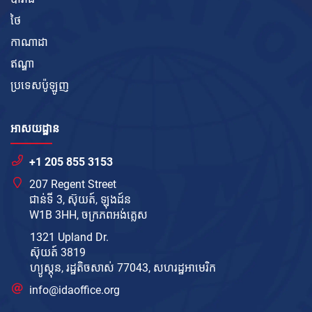
ថៃ
កាណាដា
ឥណ្ឌា
ប្រទេសប៉ូឡូញ
អាសយដ្ឋាន
+1 205 855 3153
207 Regent Street
ជាន់ទី 3, ស៊ុយត៍, ឡុងដ៍ន
W1B 3HH, ចក្រភព​អង់គ្លេស
1321 Upland Dr.
ស៊ុយត៍ 3819
ហ្យូស្តុន, រដ្ឋតិចសាស់ 77043, សហរដ្ឋ​អាមេរិក
info@idaoffice.org