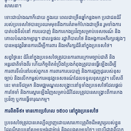
សាសនា។
ទោះជាយ៉ាងណាក៏ដោយ ក្នុងរយៈពេលជាច្រើនឆ្នាំកន្លងមក ប្រជាជនដំរី
របស់ប្រទេសថៃបានប្រឈមមុខនឹងការគំរាមកំហែងជាច្រើន រួមទាំងការ
បាត់បង់ទីលំនៅ ការបរបាញ់ និងការកេងប្រវ័ញ្ចសម្រាប់ទេសចរណ៍ និង
គោលបំណងកម្សាន្ត។ ជាលទ្ធផល រដ្ឋាភិបាលថៃ និងអង្គការអភិរក្សផ្សេងៗ
បានអនុវត្តវិធានការដើម្បីការពារ និងអភិរក្សដំរីនៅក្នុងប្រទេសថៃ។
សព្វថ្ងៃនេះ ដំរីនៅក្នុងប្រទេសថៃត្រូវបានការពារក្រោមច្បាប់ជាតិ និង
អន្តរជាតិទាំងពីរ ហើយកិច្ចខិតខំប្រឹងប្រែងកំពុងត្រូវបានធ្វើឡើងដើម្បី
ការពារទីលំនៅរបស់ពួកគេ ការពារការបរបាញ់ និងការជួញដូររបស់ខុស
ច្បាប់ និងលើកកម្ពស់ការអនុវត្តទេសចរណ៍ដែលទទួលខុសត្រូវ។ លើសពី
នេះ មានទីជម្រក និងមជ្ឈមណ្ឌលសង្គ្រោះនៅទូទាំងប្រទេសថៃដែលផ្តល់
ការថែទាំ និងការស្តារឡើងវិញសម្រាប់ដំរីដែលត្រូវបានសង្គ្រោះពីការកេង
ប្រវ័ញ្ច ឬការធ្វើទារុណកម្ម។
ការពិតទី៩៖ មានកោះប្រហែល ១៥០០ នៅក្នុងប្រទេសថៃ
ប្រទេសថៃត្រូវបានគេល្បីល្បាញដោយសារកោះត្រូពិចដ៏អស្ចារ្យរបស់ខ្លួន
ដែលរីករាយនៅសមុទ្រអង់ដាម៉ាន់ និងឈូងសមុទ្រថៃ។ ទោះបីជាវាពិបាក