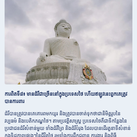
ការពិតទី៨៖ មានដំរីជាច្រើននៅក្នុងប្រទេសថៃ ហើយឥឡូវនេះពួកគេត្រូវ
បានការពារ
ដំរីបានត្រូវបានគេគោរពមកយូរ និងត្រូវបានចាត់ទុកថាជានិមិត្តរូបនៃ
វប្បធម៌ និងបេតិកភណ្ឌថៃ។ តាមប្រវត្តិសាស្ត្រ ប្រទេសថៃគឺជាទីកន្លែងនៃ
ប្រជាជនដំរីសំខាន់មួយ ទាំងដំរីព្រៃ និងដំរីបំរុង ដែលបានដើរតួនាទីសំខាន់
ក្នុងទិដ្ឋភាពផ្សេងៗនៃជីវិតថៃ រួមទាំងការដឹកជញ្ជូន ការងារ និងពិធី