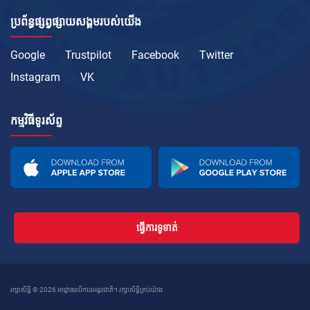
ប្រព័ន្ធផ្សព្វផ្សាយសង្គមរបស់យើង
Google
Trustpilot
Facebook
Twitter
Instagram
VK
កម្មវិធីទូរស័ព្ទ
ធ្វើការទូទាត់
រក្សាសិទ្ធិ © 2026 អាជ្ញាធរបើកបរអន្តរជាតិ។ រក្សាសិទ្ធិគ្រប់យ៉ាង