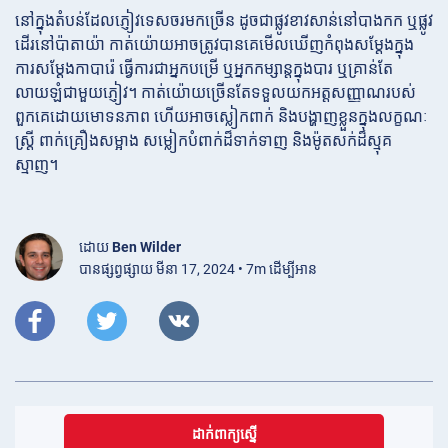
នៅក្នុងតំបន់ដែលភ្ញៀវទេសចរមកច្រើន ដូចជាផ្លូវខាវសាន់នៅបាងកក ឬផ្លូវ
ដើរនៅប៉ាតាយ៉ា កាត់យ៉ោយអាចត្រូវបានគេមើលឃើញកំពុងសម្តែងក្នុង
ការសម្តែងកាបារ៉េ ធ្វើការជាអ្នកបម្រើ ឬអ្នកកម្សាន្តក្នុងបារ ឬគ្រាន់តែ
លាយឡំជាមួយភ្ញៀវ។ កាត់យ៉ោយច្រើនតែទទួលយកអត្តសញ្ញាណរបស់
ពួកគេដោយមោទនភាព ហើយអាចស្លៀកពាក់ និងបង្ហាញខ្លួនក្នុងលក្ខណៈ
ស្ត្រី ពាក់គ្រឿងសម្អាង សម្លៀកបំពាក់ដ៏ទាក់ទាញ និងម៉ូតសក់ដ៏ស្មុគ
ស្មាញ។
ដោយ
Ben Wilder
បានផ្សព្វផ្សាយ មីនា 17, 2024 • 7m ដើម្បីអាន
ដាក់ពាក្យស្នើ