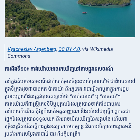
Vyacheslav Argenberg
,
CC BY 4.0
, via Wikimedia
Commons
ការពិតទី១០៖ កាត់យ៉ោយអាចរកឃើញនៅតាមផ្លូវទេសចរណ៍
នៅក្នុងតំបន់ទេសចរណ៍ជាក់លាក់មួយចំនួនរបស់ប្រទេសថៃ ជាពិសេសនៅ
ក្នុងទីក្រុងដូចជាបាងកក ប៉ាតាយ៉ា និងភូកេត វាជារឿងធម្មតាក្នុងការជួប
ប្រទះបុគ្គលដែលត្រូវបានគេស្គាល់ថា “កាត់យ៉ោយ” ឬ “កាធយ៉េ”។
កាត់យ៉ោយគឺជាស្ត្រីភេទទីបីឬបុគ្គលដែលត្រូវបានចាត់តាំងជាបុរស
នៅពេលកំណើត ប៉ុន្តែកំណត់អត្តសញ្ញាណ និងរស់នៅជាស្ត្រី។ ពួកគេជា
ផ្នែកដែលត្រូវបានទទួលយក និងអាចមើលឃើញនៃសង្គមថៃ ហើយជា
ច្រើនជ្រើសរើសធ្វើការក្នុងឧស្សាហកម្មកម្សាន្ត និងការសិក្សាភាពស្វាគមន៍
រួមទាំងការសម្តែងកាបារ៉េ បារ និងក្លឹបរាត្រី។