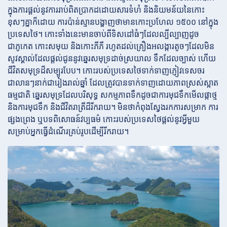
ក្នុងការផ្តល់នូវការរាប់ពិតប្រាកដដោយសារទំហំ និងនិយមន័យនៃកោះ
ខុសៗគ្នាក៏ដោយ ការប៉ាន់ស្មានបង្ហាញថាមានកោះប្រហែល ១៥០០ នៅក្នុង
ប្រទេសថៃ។ កោះទាំងនេះមានចាប់ពីទិសដៅធំៗដែលល្បីល្បាញដូច
ជាភូកេត កោះសមុយ និងកោះភីភី រហូតដល់គ្រឿងអលង្ការតូចៗដែលមិន
សូវស្គាល់ដែលផ្តល់ជូននូវឆ្នេរសមុទ្រដាច់ស្រយាល ទឹកដែលច្បាស់ ហើយ
ជីវិតសមុទ្រដ៏សម្បូរបែប។ កោះរបស់ប្រទេសថៃទាក់ទាញភ្ញៀវទេសចរ
ជាលានៗនាក់ជារៀងរាល់ឆ្នាំ ដែលត្រូវបានទាក់ទាញដោយភាពស្រស់ស្អាត
ធម្មជាតិ ឆ្នេរសមុទ្រដែលបរិសុទ្ធ សកម្មភាពទឹកដូចជាការមុជទឹកមើលផ្កាថ្ម
និងការមុជទឹក និងជីវិតរាត្រីដ៏រីករាយ។ មិនថាកំពុងស្វែងរកការសម្រាក ការ
ផ្សងព្រេង ឬបទពិសោធន៍វប្បធម៌ កោះរបស់ប្រទេសថៃផ្តល់នូវអ្វីមួយ
សម្រាប់អ្នកធ្វើដំណើរគ្រប់រូបដើម្បីរីករាយ។