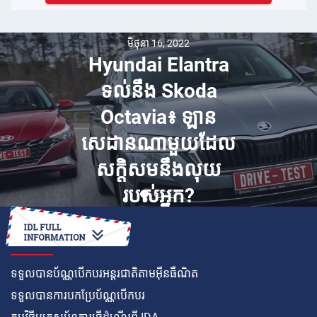
មិថុនា 16, 2022
Hyundai Elantra
ទល់នឹង Skoda
Octavia៖ ឡាន
សេដានណាមួយដែល
សក្ដិសមនឹងលុយ
របស់អ្នក?
របៀប
ទទួលបានប័ណ្ណបើកបរអន្តរជាតិតាមអ៊ីនធឺណិត
ទទួលបានការបកប្រែប័ណ្ណបើកបរ