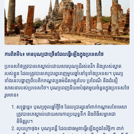
ការពិតទី៤៖ មានបុណ្យជាច្រើនដែលធ្វើឡើងក្នុងប្រទេសថៃ
ប្រទេសថៃត្រូវបានគេស្គាល់ដោយសារបុណ្យដ៏រស់រវើក និងស្រស់ស្អាត
របស់ខ្លួន ដែលត្រូវបានគេប្រារព្ធពេញមួយឆ្នាំនៅទូទាំងប្រទេស។ បុណ្យ
ទាំងនេះបង្ហាញពីបេតិកភណ្ឌវប្បធម៌ដ៏សម្បូរបែប ប្រពៃណី និងជំនឿ
សាសនារបស់ប្រទេសថៃ។ បុណ្យពេញនិយមបំផុតមួយចំនួនក្នុងប្រទេសថៃ
រួមមាន៖
សង្ក្រាន្ត៖ បុណ្យចូលឆ្នាំថ្មីថៃ ដែលប្រារព្ធនៅពាក់កណ្តាលខែមេសា
ត្រូវបានគេស្គាល់ដោយសារការប្រយុទ្ធទឹក និងពិធីសម្អាតជា
និមិត្តរូប។
លុយក្រាថុង៖ បុណ្យពន្លឺ ដែលជាធម្មតាធ្វើឡើងក្នុងខែវិច្ឆិកា ពាក់