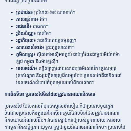
ការពិតខ្លីៗអំពីប្រទេសថៃ៖
ប្រជាជន
៖ ប្រហែល ៦៩ លាននាក់។
ភាសា
ផ្លូវ
ការ
៖ ថៃ។
រាជធានី
៖ បាងកក។
រូបិយប័ណ្ណ
៖ បាត់ថៃ។
រដ្ឋាភិបាល
៖ រាជាធិបតេយ្យធម្មនុញ្ញ។
សាសនាសំខាន់
៖ ព្រះពុទ្ធសាសនា។
ភូមិសាស្ត្រ
៖ ស្ថិតនៅអាស៊ីអាគ្នេយ៍ ជាប់ព្រំដែនជាមួយមីយ៉ាន់ម៉ា
ឡាវ កម្ពុជា និងម៉ាឡេស៊ី។
ទេសចរណ៍
៖ ល្បីល្បាញដោយសារវប្បធម៌រស់រវើក ឆ្នេរសមុទ្រ
ស្រស់ស្អាត និងប្រវត្តិសាស្ត្រដ៏សម្បូរបែប ប្រទេសថៃគឺជាទិសដៅ
ទេសចរណ៍លំដាប់កំពូលមួយរបស់ពិភពលោក។
ការពិតទី១៖ ប្រទេសថៃមិនដែលត្រូវបានអាណានិគមទេ
ប្រទេសថៃ ដែលកាលពីមុនគេស្គាល់ថាសៀម គឺជាប្រទេសមួយក្នុង
ចំណោមប្រទេសតិចតួចនៅអាស៊ីអាគ្នេយ៍ដែលមិនដែលត្រូវបានអាណា
និគមដោយអំណាចអឺរ៉ុប។ វាបានរក្សាឯករាជ្យរបស់ខ្លួនតាមរយៈការចរចា
ការទូត និងសម្ព័ន្ធភាពយុទ្ធសាស្ត្រជាមួយអំណាចអាណានិគម។ ប្រទេសថៃ