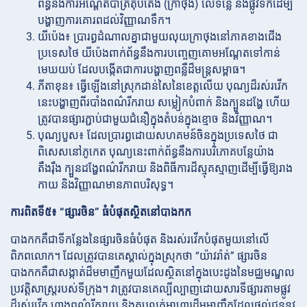
ព័ន្ធនឹងការអណ្តែតបាត្រតុបតែង (ក្រាថុង) លើទន្លេ និងផ្លូវទឹកដើម្បី
បង្ហាញការគោរពដល់វិញ្ញាណទឹក។
យីប៉េង៖ ប្រារព្ធដំណាលគ្នាជាមួយលុយក្រាថុងនៅភាគខាងជើង
ប្រទេសថៃ យីប៉េងពាក់ព័ន្ធនឹងការបញ្ចេញគោមអណ្តែតទៅកាន់
មេឃយប់ ដែលបង្កើតជាការបង្ហាញពន្លឺដ៏មន្ត្រសម្ពាធ។
ភីតាខុន៖ ធ្វើឡើងនៅស្រុកដាន់សៃនៃខេត្តលើយ បុណ្យដ៏រស់រវើក
នេះបង្ហាញពីរបាំងពណ៌រីករាយ សម្លៀកបំពាក់ និងក្បួនដង្ហែ ហើយ
ត្រូវបានផ្សារភ្ជាប់ជាមួយជំនឿក្នុងតំបន់ក្នុងខ្មោច និងវិញ្ញាណ។
បុណ្យបួស៖ ដែលប្រារព្ធដោយសហគមន៍ចិនក្នុងប្រទេសថៃ ជា
ពិសេសនៅភូកេត បុណ្យនេះពាក់ព័ន្ធនឹងការបរិភោគបន្លែយ៉ាង
តឹងរ៉ឹង ក្បួនដង្ហែពណ៌រីករាយ និងពិធីការដ៏ស្មុគស្មាញដើម្បីធ្វើឱ្យរាង
កាយ និងវិញ្ញាណមានភាពបរិសុទ្ធ។
ការពិតទី៥៖ “ផ្សារចិន” ធំបំផុតស្ថិតនៅបាងកក
បាងកកគឺជាទីកន្លែងនៃផ្សារចិនធំបំផុត និងរស់រវើកបំផុតមួយនៅលើ
ពិភពលោក។ ដែលត្រូវបានគេស្គាល់ក្នុងស្រុកថា “យ៉ាវរ៉ាត់” ផ្សារចិន
បាងកកគឺជាសង្កាត់ដ៏មមាញឹកមួយដែលស្ថិតនៅក្នុងបេះដូងនៃមជ្ឈមណ្ឌល
ប្រវត្តិសាស្ត្ររបស់ទីក្រុង។ វាត្រូវបានគេល្បីល្បាញដោយសារទីផ្សារតាមផ្លូវ
ដ៏រស់រវើក ហាងពណ៌រីករាយ និងតូបលក់អាហារដ៏មមាញឹកដែលផ្តល់ជូននូវ