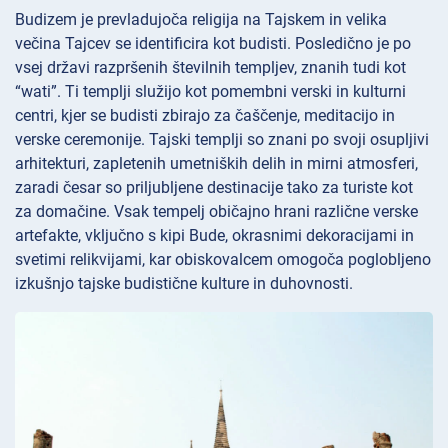
Budizem je prevladujoča religija na Tajskem in velika
večina Tajcev se identificira kot budisti. Posledično je po
vsej državi razpršenih številnih templjev, znanih tudi kot
“wati”. Ti templji služijo kot pomembni verski in kulturni
centri, kjer se budisti zbirajo za čaščenje, meditacijo in
verske ceremonije. Tajski templji so znani po svoji osupljivi
arhitekturi, zapletenih umetniških delih in mirni atmosferi,
zaradi česar so priljubljene destinacije tako za turiste kot
za domačine. Vsak tempelj običajno hrani različne verske
artefakte, vključno s kipi Bude, okrasnimi dekoracijami in
svetimi relikvijami, kar obiskovalcem omogoča poglobljeno
izkušnjo tajske budistične kulture in duhovnosti.