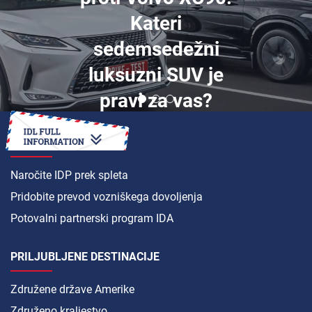
Kateri
sedemsedežni
luksuzni SUV je
pravi za vas?
KAKO DO
Naročite IDP prek spleta
Pridobite prevod vozniškega dovoljenja
Potovalni partnerski program IDA
PRILJUBLJENE DESTINACIJE
Združene države Amerike
Združeno kraljestvo