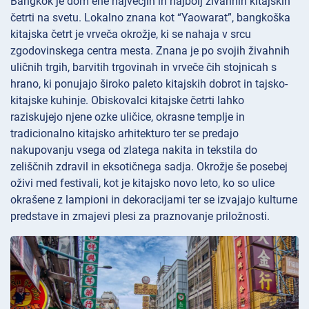
Bangkok je dom ene največjih in najbolj živahnih kitajskih
četrti na svetu. Lokalno znana kot “Yaowarat”, bangkoška
kitajska četrt je vrveča okrožje, ki se nahaja v srcu
zgodovinskega centra mesta. Znana je po svojih živahnih
uličnih trgih, barvitih trgovinah in vrveče čih stojnicah s
hrano, ki ponujajo široko paleto kitajskih dobrot in tajsko-
kitajske kuhinje. Obiskovalci kitajske četrti lahko
raziskujejo njene ozke uličice, okrasne templje in
tradicionalno kitajsko arhitekturo ter se predajo
nakupovanju vsega od zlatega nakita in tekstila do
zeliščnih zdravil in eksotičnega sadja. Okrožje še posebej
oživi med festivali, kot je kitajsko novo leto, ko so ulice
okrašene z lampioni in dekoracijami ter se izvajajo kulturne
predstave in zmajevi plesi za praznovanje priložnosti.