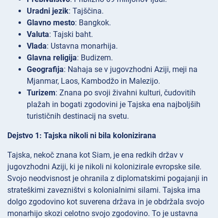
Uradni jezik
: Tajščina.
Glavno mesto
: Bangkok.
Valuta
: Tajski baht.
Vlada
: Ustavna monarhija.
Glavna religija
: Budizem.
Geografija
: Nahaja se v jugovzhodni Aziji, meji na
Mjanmar, Laos, Kambodžo in Malezijo.
Turizem
: Znana po svoji živahni kulturi, čudovitih
plažah in bogati zgodovini je Tajska ena najboljših
turističnih destinacij na svetu.
Dejstvo 1: Tajska nikoli ni bila kolonizirana
Tajska, nekoč znana kot Siam, je ena redkih držav v
jugovzhodni Aziji, ki je nikoli ni kolonizirale evropske sile.
Svojo neodvisnost je ohranila z diplomatskimi pogajanji in
strateškimi zavezništvi s kolonialnimi silami. Tajska ima
dolgo zgodovino kot suverena država in je obdržala svojo
monarhijo skozi celotno svojo zgodovino. To je ustavna