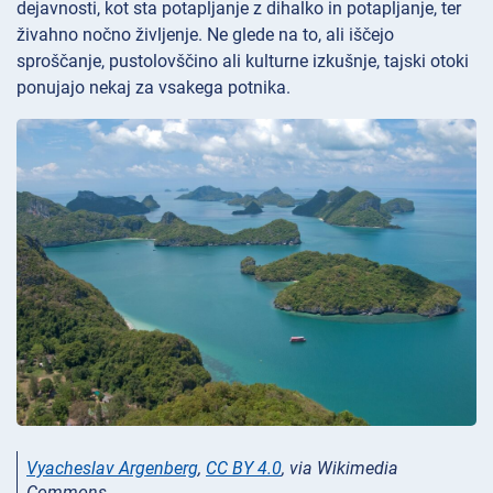
dejavnosti, kot sta potapljanje z dihalko in potapljanje, ter
živahno nočno življenje. Ne glede na to, ali iščejo
sproščanje, pustolovščino ali kulturne izkušnje, tajski otoki
ponujajo nekaj za vsakega potnika.
Vyacheslav Argenberg
,
CC BY 4.0
, via Wikimedia
Commons