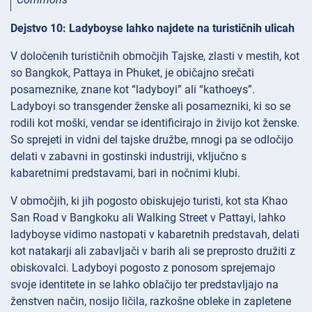
Dejstvo 10: Ladyboyse lahko najdete na turističnih ulicah
V določenih turističnih območjih Tajske, zlasti v mestih, kot
so Bangkok, Pattaya in Phuket, je običajno srečati
posameznike, znane kot “ladyboyi” ali “kathoeys”.
Ladyboyi so transgender ženske ali posamezniki, ki so se
rodili kot moški, vendar se identificirajo in živijo kot ženske.
So sprejeti in vidni del tajske družbe, mnogi pa se odločijo
delati v zabavni in gostinski industriji, vključno s
kabaretnimi predstavami, bari in nočnimi klubi.
V območjih, ki jih pogosto obiskujejo turisti, kot sta Khao
San Road v Bangkoku ali Walking Street v Pattayi, lahko
ladyboyse vidimo nastopati v kabaretnih predstavah, delati
kot natakarji ali zabavljači v barih ali se preprosto družiti z
obiskovalci. Ladyboyi pogosto z ponosom sprejemajo
svoje identitete in se lahko oblačijo ter predstavljajo na
ženstven način, nosijo ličila, razkošne obleke in zapletene