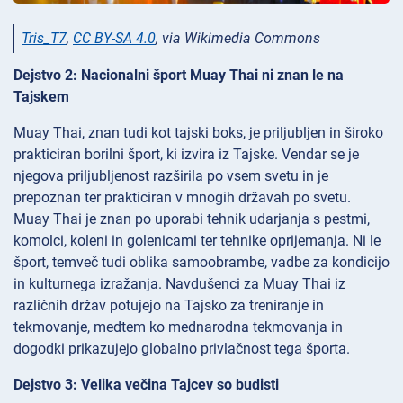
Tris_T7
,
CC BY-SA 4.0
, via Wikimedia Commons
Dejstvo 2: Nacionalni šport Muay Thai ni znan le na
Tajskem
Muay Thai, znan tudi kot tajski boks, je priljubljen in široko
prakticiran borilni šport, ki izvira iz Tajske. Vendar se je
njegova priljubljenost razširila po vsem svetu in je
prepoznan ter prakticiran v mnogih državah po svetu.
Muay Thai je znan po uporabi tehnik udarjanja s pestmi,
komolci, koleni in golenicami ter tehnike oprijemanja. Ni le
šport, temveč tudi oblika samoobrambe, vadbe za kondicijo
in kulturnega izražanja. Navdušenci za Muay Thai iz
različnih držav potujejo na Tajsko za treniranje in
tekmovanje, medtem ko mednarodna tekmovanja in
dogodki prikazujejo globalno privlačnost tega športa.
Dejstvo 3: Velika večina Tajcev so budisti