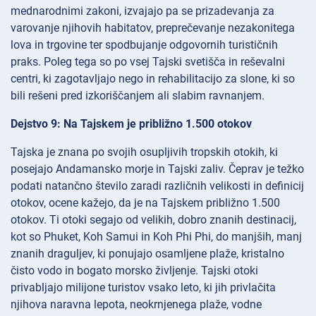
mednarodnimi zakoni, izvajajo pa se prizadevanja za
varovanje njihovih habitatov, preprečevanje nezakonitega
lova in trgovine ter spodbujanje odgovornih turističnih
praks. Poleg tega so po vsej Tajski svetišča in reševalni
centri, ki zagotavljajo nego in rehabilitacijo za slone, ki so
bili rešeni pred izkoriščanjem ali slabim ravnanjem.
Dejstvo 9: Na Tajskem je približno 1.500 otokov
Tajska je znana po svojih osupljivih tropskih otokih, ki
posejajo Andamansko morje in Tajski zaliv. Čeprav je težko
podati natančno število zaradi različnih velikosti in definicij
otokov, ocene kažejo, da je na Tajskem približno 1.500
otokov. Ti otoki segajo od velikih, dobro znanih destinacij,
kot so Phuket, Koh Samui in Koh Phi Phi, do manjših, manj
znanih draguljev, ki ponujajo osamljene plaže, kristalno
čisto vodo in bogato morsko življenje. Tajski otoki
privabljajo milijone turistov vsako leto, ki jih privlačita
njihova naravna lepota, neokrnjenega plaže, vodne