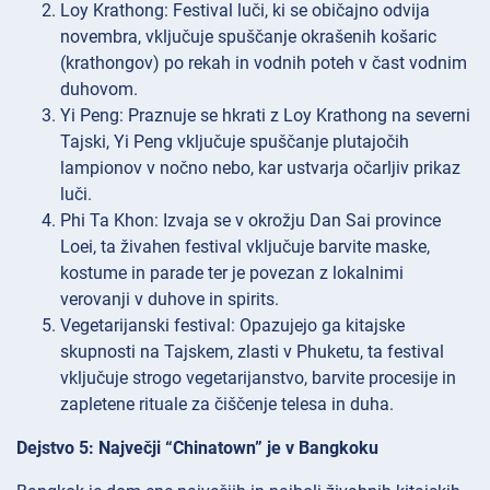
Loy Krathong: Festival luči, ki se običajno odvija
novembra, vključuje spuščanje okrašenih košaric
(krathongov) po rekah in vodnih poteh v čast vodnim
duhovom.
Yi Peng: Praznuje se hkrati z Loy Krathong na severni
Tajski, Yi Peng vključuje spuščanje plutajočih
lampionov v nočno nebo, kar ustvarja očarljiv prikaz
luči.
Phi Ta Khon: Izvaja se v okrožju Dan Sai province
Loei, ta živahen festival vključuje barvite maske,
kostume in parade ter je povezan z lokalnimi
verovanji v duhove in spirits.
Vegetarijanski festival: Opazujejo ga kitajske
skupnosti na Tajskem, zlasti v Phuketu, ta festival
vključuje strogo vegetarijanstvo, barvite procesije in
zapletene rituale za čiščenje telesa in duha.
Dejstvo 5: Največji “Chinatown” je v Bangkoku