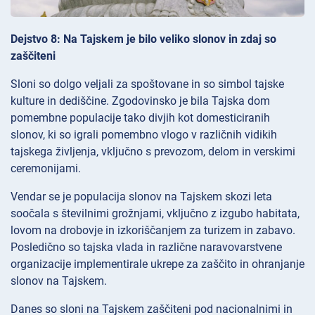
Dejstvo 8: Na Tajskem je bilo veliko slonov in zdaj so
zaščiteni
Sloni so dolgo veljali za spoštovane in so simbol tajske
kulture in dediščine. Zgodovinsko je bila Tajska dom
pomembne populacije tako divjih kot domesticiranih
slonov, ki so igrali pomembno vlogo v različnih vidikih
tajskega življenja, vključno s prevozom, delom in verskimi
ceremonijami.
Vendar se je populacija slonov na Tajskem skozi leta
soočala s številnimi grožnjami, vključno z izgubo habitata,
lovom na drobovje in izkoriščanjem za turizem in zabavo.
Posledično so tajska vlada in različne naravovarstvene
organizacije implementirale ukrepe za zaščito in ohranjanje
slonov na Tajskem.
Danes so sloni na Tajskem zaščiteni pod nacionalnimi in