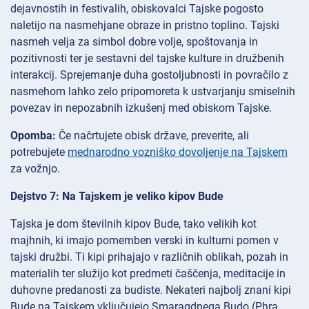
dejavnostih in festivalih, obiskovalci Tajske pogosto
naletijo na nasmehjane obraze in pristno toplino. Tajski
nasmeh velja za simbol dobre volje, spoštovanja in
pozitivnosti ter je sestavni del tajske kulture in družbenih
interakcij. Sprejemanje duha gostoljubnosti in povračilo z
nasmehom lahko zelo pripomoreta k ustvarjanju smiselnih
povezav in nepozabnih izkušenj med obiskom Tajske.
Opomba:
Če načrtujete obisk države, preverite, ali
potrebujete
mednarodno vozniško dovoljenje na Tajskem
za vožnjo.
Dejstvo 7: Na Tajskem je veliko kipov Bude
Tajska je dom številnih kipov Bude, tako velikih kot
majhnih, ki imajo pomemben verski in kulturni pomen v
tajski družbi. Ti kipi prihajajo v različnih oblikah, pozah in
materialih ter služijo kot predmeti čaščenja, meditacije in
duhovne predanosti za budiste. Nekateri najbolj znani kipi
Bude na Tajskem vključujejo Smaragdnega Budo (Phra