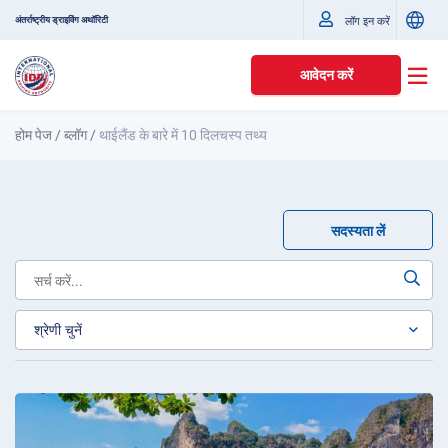
अंतर्राष्ट्रीय ड्राइविंग अथॉरिटी
लॉग इन करें
आवेदन करें
होम पेज
/
ब्लॉग
/
थाईलैंड के बारे में 10 दिलचस्प तथ्य
सदस्यता लें