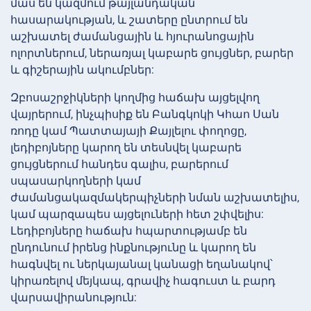
մաս են կազմում թայլանդական
հասարակության, և շատերը ընտրում են
աշխատել ժամանցային և հյուրանոցային
ոլորտներում, ներառյալ կաբարե ցույցներ, բարեր
և գիշերային ակումբներ:
Զբոսաշրջիկների կողմից հաճախ այցելվող
վայրերում, ինչպիսիք են Բանգկոկի Կհաո Սան
ռոդը կամ Պատտայայի Քայլելու փողոցը,
լեդիբոյները կարող են տեսնվել կաբարե
ցույցներում հանդես գալիս, բարերում
սպասարկողների կամ
ժամանցակազմակերպիչների նման աշխատելիս,
կամ պարզապես այցելուների հետ շփվելիս:
Լեդիբոյները հաճախ հպարտությամբ են
ընդունում իրենց ինքնությունը և կարող են
հագնվել ու ներկայանալ կանացի եղանակով՝
կիրառելով մեյկապ, գրավիչ հագուստ և բարդ
վարսավիրանություն: