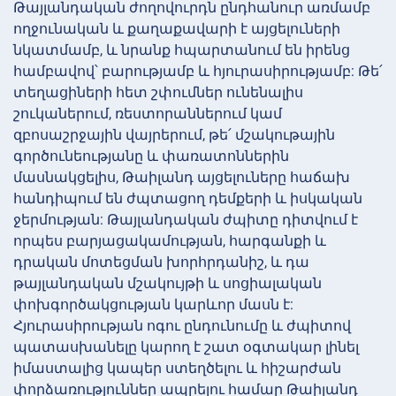
Թայլանդական ժողովուրդն ընդհանուր առմամբ
ողջունական և քաղաքավարի է այցելուների
նկատմամբ, և նրանք հպարտանում են իրենց
համբավով՝ բարությամբ և հյուրասիրությամբ: Թե՛
տեղացիների հետ շփումներ ունենալիս
շուկաներում, ռեստորաններում կամ
զբոսաշրջային վայրերում, թե՛ մշակութային
գործունեությանը և փառատոններին
մասնակցելիս, Թաիլանդ այցելուները հաճախ
հանդիպում են ժպտացող դեմքերի և իսկական
ջերմության: Թայլանդական ժպիտը դիտվում է
որպես բարյացակամության, հարգանքի և
դրական մոտեցման խորհրդանիշ, և դա
թայլանդական մշակույթի և սոցիալական
փոխգործակցության կարևոր մասն է:
Հյուրասիրության ոգու ընդունումը և ժպիտով
պատասխանելը կարող է շատ օգտակար լինել
իմաստալից կապեր ստեղծելու և հիշարժան
փորձառություններ ապրելու համար Թաիլանդ