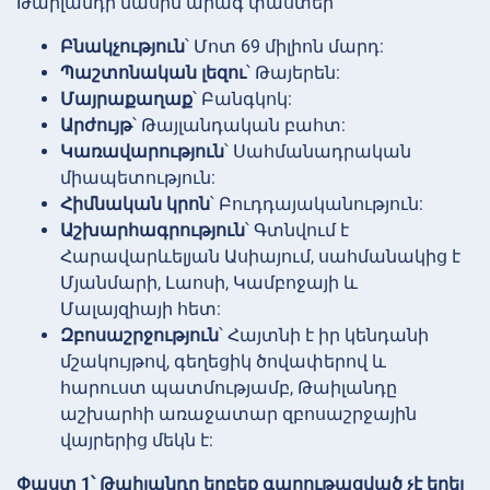
Թաիլանդի մասին արագ փաստեր՝
Բնակչություն
՝ Մոտ 69 միլիոն մարդ:
Պաշտոնական լեզու
՝ Թայերեն:
Մայրաքաղաք
՝ Բանգկոկ:
Արժույթ
՝ Թայլանդական բահտ:
Կառավարություն
՝ Սահմանադրական
միապետություն:
Հիմնական կրոն
՝ Բուդդայականություն:
Աշխարհագրություն
՝ Գտնվում է
Հարավարևելյան Ասիայում, սահմանակից է
Մյանմարի, Լաոսի, Կամբոջայի և
Մալայզիայի հետ:
Զբոսաշրջություն
՝ Հայտնի է իր կենդանի
մշակույթով, գեղեցիկ ծովափերով և
հարուստ պատմությամբ, Թաիլանդը
աշխարհի առաջատար զբոսաշրջային
վայրերից մեկն է:
Փաստ 1՝ Թաիլանդը երբեք գաղութացված չէ եղել