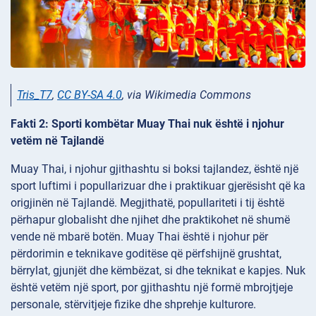
Tris_T7
,
CC BY-SA 4.0
, via Wikimedia Commons
Fakti 2: Sporti kombëtar Muay Thai nuk është i njohur
vetëm në Tajlandë
Muay Thai, i njohur gjithashtu si boksi tajlandez, është një
sport luftimi i popullarizuar dhe i praktikuar gjerësisht që ka
origjinën në Tajlandë. Megjithatë, popullariteti i tij është
përhapur globalisht dhe njihet dhe praktikohet në shumë
vende në mbarë botën. Muay Thai është i njohur për
përdorimin e teknikave goditëse që përfshijnë grushtat,
bërrylat, gjunjët dhe këmbëzat, si dhe teknikat e kapjes. Nuk
është vetëm një sport, por gjithashtu një formë mbrojtjeje
personale, stërvitjeje fizike dhe shprehje kulturore.