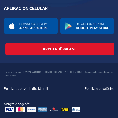
APLIKACION CELULAR
KRYEJ NJË PAGESË
E drejta e autorit © 2026 AUTORITETI NDËRKOMBËTAR I DREJTIMIT. Të gjitha të drejtat janë të
rezervuara
Politika e dorëzimit dhe kthimit
Politika e privatësisë
Mënyra e pagesës: