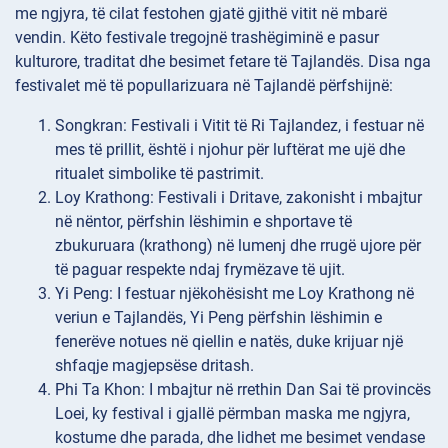
me ngjyra, të cilat festohen gjatë gjithë vitit në mbarë
vendin. Këto festivale tregojnë trashëgiminë e pasur
kulturore, traditat dhe besimet fetare të Tajlandës. Disa nga
festivalet më të popullarizuara në Tajlandë përfshijnë:
Songkran: Festivali i Vitit të Ri Tajlandez, i festuar në
mes të prillit, është i njohur për luftërat me ujë dhe
ritualet simbolike të pastrimit.
Loy Krathong: Festivali i Dritave, zakonisht i mbajtur
në nëntor, përfshin lëshimin e shportave të
zbukuruara (krathong) në lumenj dhe rrugë ujore për
të paguar respekte ndaj frymëzave të ujit.
Yi Peng: I festuar njëkohësisht me Loy Krathong në
veriun e Tajlandës, Yi Peng përfshin lëshimin e
fenerëve notues në qiellin e natës, duke krijuar një
shfaqje magjepsëse dritash.
Phi Ta Khon: I mbajtur në rrethin Dan Sai të provincës
Loei, ky festival i gjallë përmban maska me ngjyra,
kostume dhe parada, dhe lidhet me besimet vendase