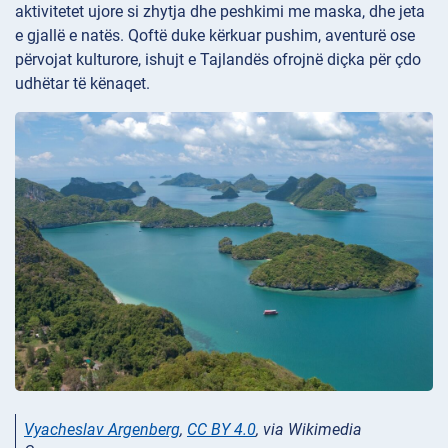
aktivitetet ujore si zhytja dhe peshkimi me maska, dhe jeta
e gjallë e natës. Qoftë duke kërkuar pushim, aventurë ose
përvojat kulturore, ishujt e Tajlandës ofrojnë diçka për çdo
udhëtar të kënaqet.
Vyacheslav Argenberg
,
CC BY 4.0
, via Wikimedia