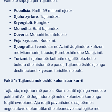
Fakte të shpejta për Tajlandën:
Popullsia
: Rreth 69 milionë njerëz.
Gjuha zyrtare
: Tajlandeze.
Kryeqyteti
: Bangkok.
Monedha
: Baht tajlandez.
Qeveria
: Monarki kushtetuese.
Feja kryesore
: Budizmi.
Gjeografia
: I vendosur në Azinë Juglindore, kufizon
me Mianmarin, Laosin, Kamboxhën dhe Malajzinë.
Turizmi
: I njohur për kulturën e gjallë, plazhet e
bukura dhe historinë e pasur, Tajlanda është një nga
destinacionet kryesore turistike në botë.
Fakti 1: Tajlanda nuk është kolonizuar kurrë
Tajlanda, e njohur më parë si Siam, është një nga vendet e
pakta në Azinë Juglindore që nuk u kolonizua kurrë nga
fuqitë evropiane. Ajo ruajti pavarësinë e saj përmes
negociatave diplomatike dhe aleancave strategjike me