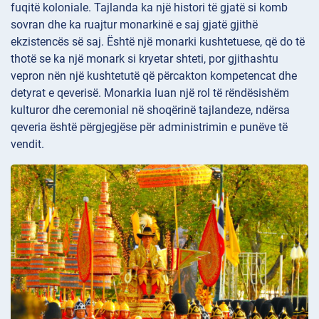
fuqitë koloniale. Tajlanda ka një histori të gjatë si komb
sovran dhe ka ruajtur monarkinë e saj gjatë gjithë
ekzistencës së saj. Është një monarki kushtetuese, që do të
thotë se ka një monark si kryetar shteti, por gjithashtu
vepron nën një kushtetutë që përcakton kompetencat dhe
detyrat e qeverisë. Monarkia luan një rol të rëndësishëm
kulturor dhe ceremonial në shoqërinë tajlandeze, ndërsa
qeveria është përgjegjëse për administrimin e punëve të
vendit.