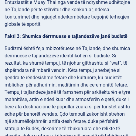
Entuziastët e Muay Thai nga vende të ndryshme udhëtojne
në Tajlandë për të stërvitur dhe konkuruar, ndërsa
konkurrimet dhe ngjarjet ndërkombëtare tregojnë tërheqjen
globale të sportit.
Fakti 3: Shumica dërrmuese e tajlandezëve janë budistë
Budizmi është feja mbizotëruese në Tajlandë, dhe shumica
dërrmuese e tajlandezëve identifikohen si budistë. Si
rezultat, ka shumë tempuj, të njohur gjithashtu si “wat”, të
shpërndara në mbarë vendin. Këta tempuj shërbejnë si
qendra të rëndësishme fetare dhe kulturore, ku budistët
mblidhen për adhurimin, meditimin dhe ceremonitë fetare.
Tempujt tajlandezë janë të famshëm për arkitekturën e tyre
mahnitëse, artin e ndërlikuar dhe atmosferën e qetë, duke i
bërë ata destinacione të popullarizuara si për turistët ashtu
edhe për banorët vendas. Çdo tempull zakonisht strehon
një shumëllojshmëri artifaktesh fetare, duke përfshirë
statuja të Budës, dekorime të zbukuruara dhe relikte të
shenjta, duke u ofruar vizitorëve një përvojë përfshirëse në