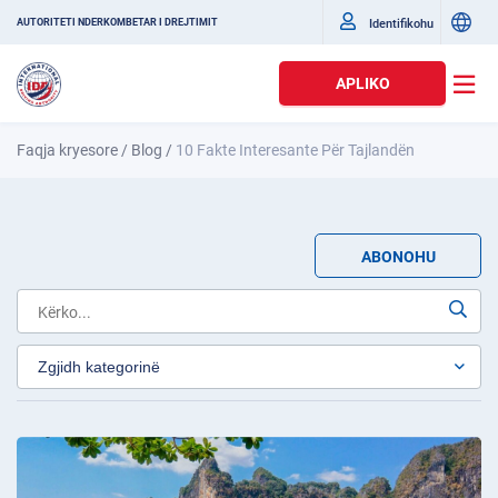
Identifikohu
AUTORITETI NDËRKOMBËTAR I DREJTIMIT
APLIKO
Faqja kryesore
/
Blog
/
10 Fakte Interesante Për Tajlandën
ABONOHU