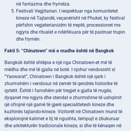
në fantazma dhe frymëza.
Festivali Vegjitarian: I respektuar nga komunitetet
kineze në Tajlandë, veçanërisht në Phuket, ky festival
përfshin vegjeterianizëm të rreptë, processionet me
ngjyra dhe ritualet e ndërlikuara për të pastruar trupin
dhe frymën.
Fakti 5: “Chinatown” më e madhe është në Bangkok
Bangkok është shtëpia e një nga Chinatown-et më të
mëdha dhe më të gjalla në botë. I njohur vendosisht si
“Yaowarat”, Chinatown i Bangkok është një qark i
zhurmshëm i vendosur në zemër të qendrës historike të
qytetit. Është i famshëm për tregjet e gjalla të rrugës,
dyqanet me ngjyra dhe stendat e zhurmshme të ushqimit
që ofrojnë një gamë të gjerë specialitetesh kineze dhe
kuzhinës tajlando-kineze. Vizitorët në Chinatown mund të
eksplorojnë kalimet e tij të ngushta, tempujt e zbukuruar
dhe arkitekturën tradicionale kineze, si dhe të kënaqen në