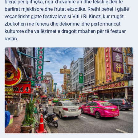
blerje për gjithçka, nga xhevahire ari dhe tekstile deri te
barërat mjekësore dhe frutat ekzotike. Rrethi bëhet i gjallë
veçanërisht gjatë festivaleve si Viti i Ri Kinez, kur rrugët
zbukohen me fenera dhe dekorime, dhe performancat
kulturore dhe vallëzimet e dragoit mbahen për të festuar
rastin.