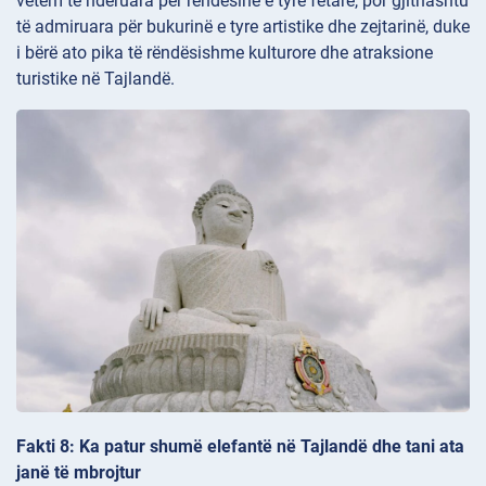
vetëm të nderuara për rëndësinë e tyre fetare, por gjithashtu
të admiruara për bukurinë e tyre artistike dhe zejtarinë, duke
i bërë ato pika të rëndësishme kulturore dhe atraksione
turistike në Tajlandë.
Fakti 8: Ka patur shumë elefantë në Tajlandë dhe tani ata
janë të mbrojtur