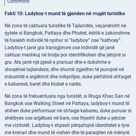
Commons
Fakti 10: Ladyboy-t mund të gjenden në rrugët turistike
Në zona të caktuara turistike të Tajlandës, veçanërisht në
qytete si Bangkok, Pattaya dhe Phuket, është e zakonshme
të hasësh individë të njohur si “ladyboy” ose “kathoey”.
Ladyboy-t janë gra transgjinore ose individë që janë
caktuar meshkuj në lindje por identifikohen dhe jetojnë si
gra. Ata janë një pjesë e pranuar dhe e dukshme e
shoqërisë tajlandeze, dhe shumë zgjedhin të punojnë në
industritë e argëtimit dhe mikpritjes, duke përfshirë shfaqjet
e kabaresë, baret dhe klubet e natës.
Në zona të frekuentuara nga turistët, si Rruga Khao San në
Bangkok ose Walking Street në Pattaya, ladyboy-t mund të
shihen duke performuar në shfaqje kabareu, duke punuar si
shërbyes ose argëtues në bare, ose thjesht duke u përzier
me vizitorët. Ladyboy-t shpesh përqafojnë identitetet e tyre
me krenari dhe mund të vishen dhe të paraqiten në mënyrë