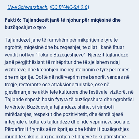
Uwe Schwarzbach
,
(CC BY-NC-SA 2.0)
Fakti 6: Tajlandezët janë të njohur për miqësinë dhe
buzëqeshjet e tyre
Tajlandezët janë të famshëm për mikpritjen e tyre të
ngrohtë, miqësinë dhe buzëqeshjet, të cilat i kanë fituar
vendit nofkën “Toka e Buzëqeshjeve”. Njerëzit tajlandezë
janë përgjithësisht të mirëpritur dhe të sjellshëm ndaj
vizitorëve, dhe krenohjen me reputacionin e tyre për mirësi
dhe mikpritje. Qoftë në ndërveprim me banorët vendas në
tregje, restorante ose atraksione turistike, ose në
pjesëmarrje në aktivitete kulturore dhe festivale, vizitorët në
Tajlandë shpesh hasin fytyra të buzëqeshura dhe ngrohtësi
të vërtetë. Buzëqeshja tajlandeze shihet si simbol i
mirëdashjes, respektit dhe pozitivitetit, dhe është pjesë
integrale e kulturës tajlandeze dhe ndërveprimeve sociale.
Përqafimi i frymës së mikpritjes dhe kthimi i buzëqeshjes
mund të shkojë larg në nxitjen e lidhjeve të kuptimshme