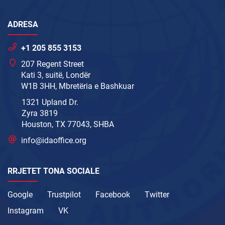
ADRESA
+1 205 855 3153
207 Regent Street
Kati 3, suitë, Londër
W1B 3HH, Mbretëria e Bashkuar
1321 Upland Dr.
Zyra 3819
Houston, TX 77043, SHBA
info@idaoffice.org
RRJETET TONA SOCIALE
Google
Trustpilot
Facebook
Twitter
Instagram
VK