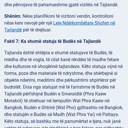
dhe përvojave të paharrueshme gjatë vizitës në Tajlandë.
Shënim:
Nëse planifikoni të vizitoni vendin, kontrolloni
nëse keni nevojë për një
Leje Ndërkombëtare Shoferi në
Tajlandë
për të drejtuar.
Fakti 7: Ka shumë statuja të Budës në Tajlandë
Tajlanda është shtëpia e shumë statujave të Budës, të
mëdha dhe të vogla, të cilat kanë rëndësi të madhe fetare
dhe kulturore në shoqërinë tajlandeze. Këto statuja vijnë në
forma, poze dhe materiale të ndryshme, dhe shërbejnë si
objekte nderimi, meditimi dhe përkushtimi shpirtëror për
budistët. Disa nga statujat më të famshme të Budës në
Tajlandë përfshijnë Budën e Smeraldtë (Phra Kaew
Morakot) të strehuar në tempullin Wat Phra Kaew në
Bangkok, Budën e Shtrirë (Wat Pho) gjithashtu në Bangkok,
dhe statujën e Budës së Madh (Wat Phra Yai) në Pattaya.
Këto statuja, së bashku me të panumërtat e tjera, nuk janë