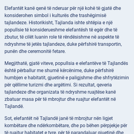
Elefantët kanë qenë të nderuar për një kohë të gjatë dhe
konsiderohen simbol i kulturës dhe trashëgimisë
tajlandeze. Historikisht, Tajlanda ishte shtëpia e një
popullsie të konsiderueshme elefantësh të egër dhe të
zbutur, të cilët luanin role të rëndësishme në aspekte të
ndryshme të jetës tajlandeze, duke përfshirë transportin,
punën dhe ceremonitë fetare.
Megjithatë, gjatë viteve, popullsia e elefantëve të Tajlandës
është përballur me shumë kërcënime, duke përfshirë
humbjen e habitatit, gjuetinë e paligjshme dhe shfrytëzimin
për qëllime turizmi dhe argëtimi. Si rezultat, qeveria
tajlandeze dhe organizata të ndryshme ruajtëse kanë
zbatuar masa për të mbrojtur dhe ruajtur elefantët në
Tajlandë.
Sot, elefantët në Tajlandë janë të mbrojtur nën ligjet
kombëtare dhe ndërkombëtare, dhe po bëhen përpjekje për
të ruajtur habitatet e tyre, për të parandaluar gjuetinë dhe