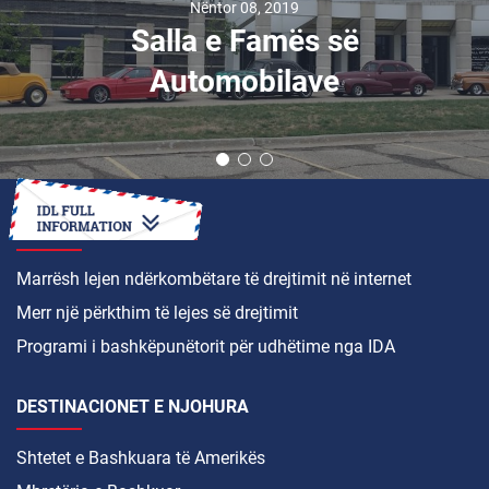
Nëntor 08, 2019
Salla e Famës së
Automobilave
SI TË
Marrësh lejen ndërkombëtare të drejtimit në internet
Merr një përkthim të lejes së drejtimit
Programi i bashkëpunëtorit për udhëtime nga IDA
DESTINACIONET E NJOHURA
Shtetet e Bashkuara të Amerikës