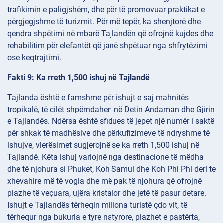
trafikimin e paligjshëm, dhe për të promovuar praktikat e
përgjegjshme të turizmit. Për më tepër, ka shenjtorë dhe
qendra shpëtimi në mbarë Tajlandën që ofrojnë kujdes dhe
rehabilitim për elefantët që janë shpëtuar nga shfrytëzimi
ose keqtrajtimi.
Fakti 9: Ka rreth 1,500 ishuj në Tajlandë
Tajlanda është e famshme për ishujt e saj mahnitës
tropikalë, të cilët shpërndahen në Detin Andaman dhe Gjirin
e Tajlandës. Ndërsa është sfidues të jepet një numër i saktë
për shkak të madhësive dhe përkufizimeve të ndryshme të
ishujve, vlerësimet sugjerojnë se ka rreth 1,500 ishuj në
Tajlandë. Këta ishuj variojnë nga destinacione të mëdha
dhe të njohura si Phuket, Koh Samui dhe Koh Phi Phi deri te
xhevahire më të vogla dhe më pak të njohura që ofrojnë
plazhe të veçuara, ujëra kristalor dhe jetë të pasur detare.
Ishujt e Tajlandës tërheqin miliona turistë çdo vit, të
tërhequr nga bukuria e tyre natyrore, plazhet e pastërta,