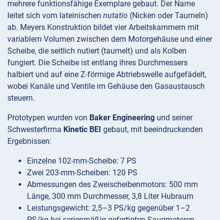
mehrere funktionsfähige Exemplare gebaut. Der Name
leitet sich vom lateinischen
nutatio
(Nicken oder Taumeln)
ab. Meyers Konstruktion bildet vier Arbeitskammern mit
variablem Volumen zwischen dem Motorgehäuse und einer
Scheibe, die seitlich nutiert (taumelt) und als Kolben
fungiert. Die Scheibe ist entlang ihres Durchmessers
halbiert und auf eine Z-förmige Abtriebswelle aufgefädelt,
wobei Kanäle und Ventile im Gehäuse den Gasaustausch
steuern.
Prototypen wurden von
Baker Engineering
und seiner
Schwesterfirma
Kinetic BEI
gebaut, mit beeindruckenden
Ergebnissen:
Einzelne 102-mm-Scheibe: 7 PS
Zwei 203-mm-Scheiben: 120 PS
Abmessungen des Zweischeibenmotors: 500 mm
Länge, 300 mm Durchmesser, 3,8 Liter Hubraum
Leistungsgewicht: 2,5–3 PS/kg gegenüber 1–2
PS/kg bei serienmäßig gefertigten Saugmotoren