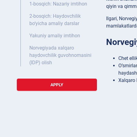
1-bosqich: Nazariy imtihon
qiyin va qimm
2-bosqich: Haydovchilik
Ilgari, Norve
bo‘yicha amaliy darslar
mamlakatlardan
Yakuniy amaliy imtihon
Norvegi
Norvegiyada xalqaro
haydovchilik guvohnomasini
Chet ell
(IDP) olish
O’smirla
haydash
Xalqaro 
APPLY