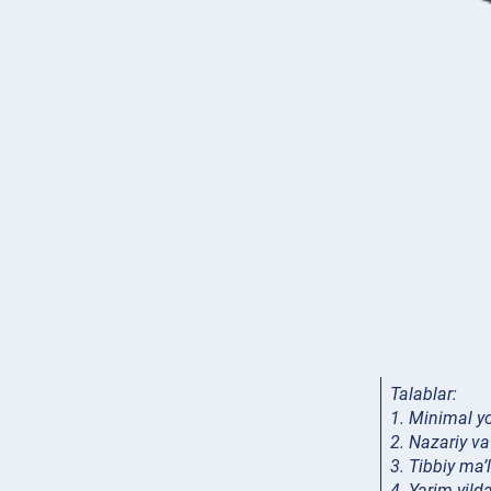
Talablar:
1. Minimal y
2. Nazariy va
3. Tibbiy m
4. Yarim yil