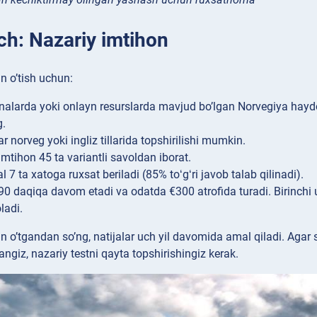
ch: Nazariy imtihon
n o’tish uchun:
alarda yoki onlayn resurslarda mavjud bo’lgan Norvegiya haydo
g.
r norveg yoki ingliz tillarida topshirilishi mumkin.
imtihon 45 ta variantli savoldan iborat.
 7 ta xatoga ruxsat beriladi (85% toʻgʻri javob talab qilinadi).
90 daqiqa davom etadi va odatda €300 atrofida turadi. Birinchi u
oladi.
n o’tgandan so’ng, natijalar uch yil davomida amal qiladi. Agar
ngiz, nazariy testni qayta topshirishingiz kerak.