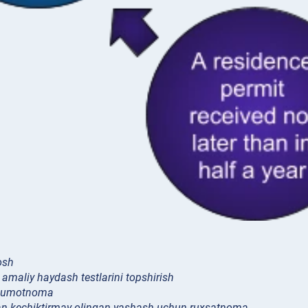
osh
 amaliy haydash testlarini topshirish
a’lumotnoma
dan kechiktirmay olingan yashash uchun ruxsatnoma