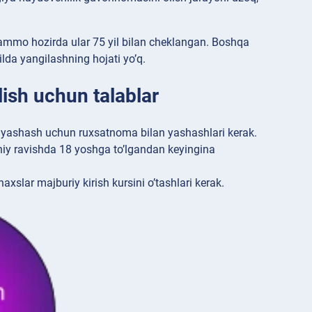
ammo hozirda ular 75 yil bilan cheklangan. Boshqa
ilda yangilashning hojati yo’q.
ish uchun talablar
a yashash uchun ruxsatnoma bilan yashashlari kerak.
iy ravishda 18 yoshga to’lgandan keyingina
slar majburiy kirish kursini o’tashlari kerak.