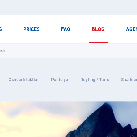
S
PRICES
FAQ
BLOG
AGE
ish
Qiziqarli faktlar
Politsiya
Reyting / Tarix
Sharhla