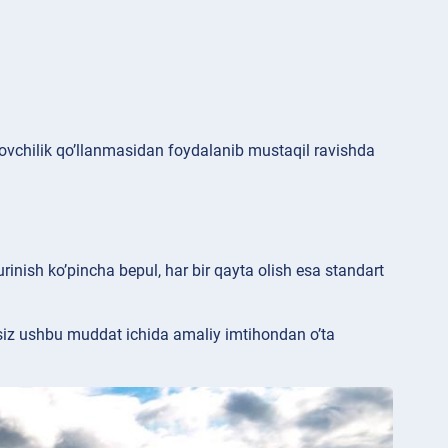
vchilik qo’llanmasidan foydalanib mustaqil ravishda
rinish ko’pincha bepul, har bir qayta olish esa standart
 siz ushbu muddat ichida amaliy imtihondan o’ta