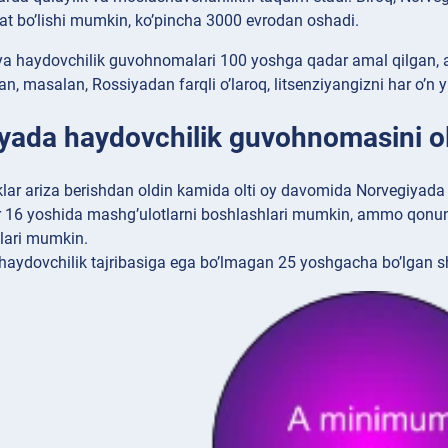
at bo’lishi mumkin, ko’pincha 3000 evrodan oshadi.
giya haydovchilik guvohnomalari 100 yoshga qadar amal qilgan, 
, masalan, Rossiyadan farqli o’laroq, litsenziyangizni har o’n y
yada haydovchilik guvohnomasini ol
iklar ariza berishdan oldin kamida olti oy davomida Norvegiyad
r 16 yoshida mashg’ulotlarni boshlashlari mumkin, ammo qonun
lari mumkin.
haydovchilik tajribasiga ega bo’lmagan 25 yoshgacha bo’lgan shax