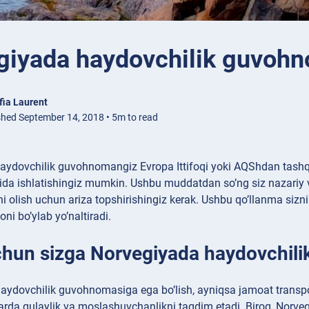
giyada haydovchilik guvohn
fia Laurent
shed September 14, 2018 • 5m to read
aydovchilik guvohnomangiz Evropa Ittifoqi yoki AQShdan tashqari
da ishlatishingiz mumkin. Ushbu muddatdan so’ng siz nazariy va
 olish uchun ariza topshirishingiz kerak. Ushbu qo’llanma siz
ni bo’ylab yo’naltiradi.
hun sizga Norvegiyada haydovchili
aydovchilik guvohnomasiga ega bo’lish, ayniqsa jamoat transpo
arda qulaylik va moslashuvchanlikni taqdim etadi. Biroq, Norve