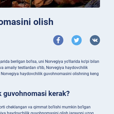
omasini olish
da berilgan bo’lsa, uni Norvegiya yo’llarida ko’pi bilan
 amaliy testlardan o’tib, Norvegiya haydovchilik
ni Norvegiya haydovchilik guvohnomasini olishning keng
k guvohnomasi kerak?
rti cheklangan va qimmat bo’lishi mumkin bo’lgan
giya haydovchilik guvohnomasini olish jarayoni uzoq,