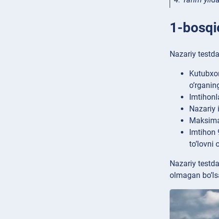
1-bosqi
Nazariy testda
Kutubxon
o’rganin
Imtihonla
Nazariy 
Maksimal
Imtihon 
to’lovni 
Nazariy testda
olmagan bo’lsa