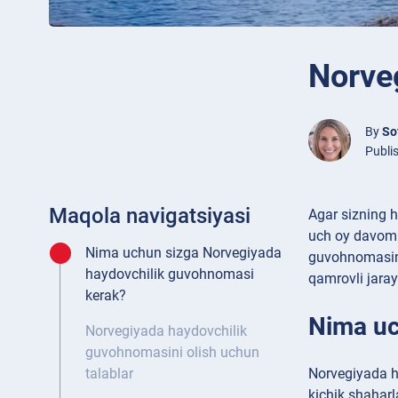
Norve
By
So
Publi
Maqola navigatsiyasi
Agar sizning h
uch oy davomi
Nima uchun sizga Norvegiyada
guvohnomasini
haydovchilik guvohnomasi
qamrovli jarayo
kerak?
Nima uc
Norvegiyada haydovchilik
guvohnomasini olish uchun
Norvegiyada h
talablar
kichik shaharl