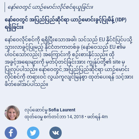
နော်ဝေတွင် ယာဉ်မောင်းလိုင်စင်ရယူခြင်း။
နော်ဝေတွင် အပြည်ပြည်ဆိုင်ရာ ယာဉ်မောင်းခွင့်ပြုမိန့် (IDP)
ရရှိခြင်း။
နော်ဝေလိုင်စင်ကို ရရှိပြီးသောအခါ၊ သင်သည် EU နိုင်ငံပြင်ပသို့
သွားလာခွင့်ပြုမည့် နိုင်ငံတကာတစ်ခု (နော်ဝေသည် EU ၏မ
ပါဝင်သော်လည်း) အကြောင်းကို စဉ်းစားနိုင်သည်။ ထို
အခွင့်အရေးများကို မှတ်ပုံတင်ခြင်းအား ကျွန်ုပ်တို့၏ site မှ
ပြုလုပ်ပါသည်။ နော်ဝေတွင်
အပြည်ပြည်ဆိုင်ရာ ယာဉ်မောင်း
လိုင်စင်ကို တရားဝင် လွယ်ကူလျင်မြန်စွာ ထုတ်ပေးရန် သင့်အား
ဖိတ်ခေါ်အပ်ပါသည်။
လုပ်ဆောင်မှု
Sofia Laurent
ထုတ်ဝေမှု စက်တင်ဘာ 14, 2018 • ဖတ်ရန် 4m