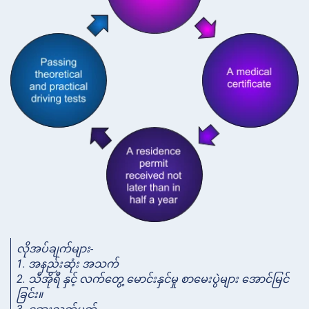
လိုအပ်ချက်များ-
1. အနည်းဆုံး အသက်
2. သီအိုရီ နှင့် လက်တွေ့ မောင်းနှင်မှု စာမေးပွဲများ အောင်မြင်
ခြင်း။