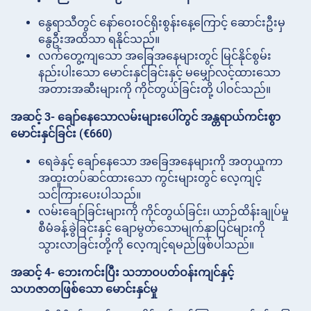
နွေရာသီတွင် နော်ဝေးဝင်ရိုးစွန်းနေ့ကြောင့် ဆောင်းဦးမှ
နွေဦးအထိသာ ရနိုင်သည်။
လက်တွေ့ကျသော အခြေအနေများတွင် မြင်နိုင်စွမ်း
နည်းပါးသော မောင်းနှင်ခြင်းနှင့် မမျှော်လင့်ထားသော
အတားအဆီးများကို ကိုင်တွယ်ခြင်းတို့ ပါဝင်သည်။
အဆင့် 3- ချော်နေသောလမ်းများပေါ်တွင် အန္တရာယ်ကင်းစွာ
မောင်းနှင်ခြင်း (€660)
ရေခဲနှင့် ချော်နေသော အခြေအနေများကို အတုယူကာ
အထူးတပ်ဆင်ထားသော ကွင်းများတွင် လေ့ကျင့်
သင်ကြားပေးပါသည်။
လမ်းချော်ခြင်းများကို ကိုင်တွယ်ခြင်း၊ ယာဉ်ထိန်းချုပ်မှု
စီမံခန့်ခွဲခြင်းနှင့် ချောမွတ်သောမျက်နှာပြင်များကို
သွားလာခြင်းတို့ကို လေ့ကျင့်ရမည်ဖြစ်ပါသည်။
အဆင့် 4- ဘေးကင်းပြီး သဘာဝပတ်ဝန်းကျင်နှင့်
သဟဇာတဖြစ်သော မောင်းနှင်မှု