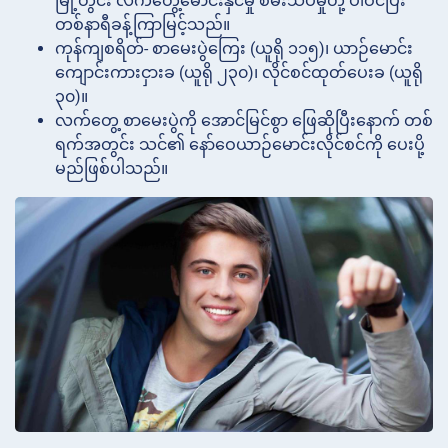
မြို့တွင်း လက်တွေ့မောင်းနှင်မှု စမ်းသပ်မှုတို့ ပါဝင်ပြီး
တစ်နာရီခန့်ကြာမြင့်သည်။
ကုန်ကျစရိတ်- စာမေးပွဲကြေး (ယူရို ၁၁၅)၊ ယာဉ်မောင်း
ကျောင်းကားငှားခ (ယူရို ၂၃၀)၊ လိုင်စင်ထုတ်ပေးခ (ယူရို
၃၀)။
လက်တွေ့ စာမေးပွဲကို အောင်မြင်စွာ ဖြေဆိုပြီးနောက် တစ်
ရက်အတွင်း သင်၏ နော်ဝေယာဉ်မောင်းလိုင်စင်ကို ပေးပို့
မည်ဖြစ်ပါသည်။