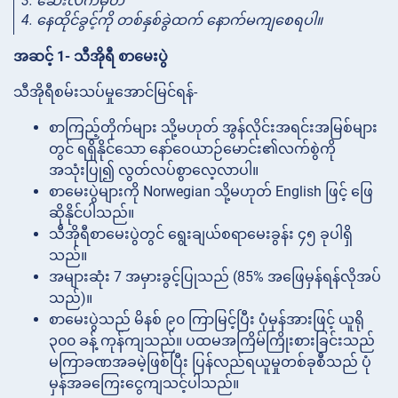
3. ဆေးလက်မှတ်
4. နေထိုင်ခွင့်ကို တစ်နှစ်ခွဲထက် နောက်မကျစေရပါ။
အဆင့် 1- သီအိုရီ စာမေးပွဲ
သီအိုရီစမ်းသပ်မှုအောင်မြင်ရန်-
စာကြည့်တိုက်များ သို့မဟုတ် အွန်လိုင်းအရင်းအမြစ်များ
တွင် ရရှိနိုင်သော နော်ဝေယာဉ်မောင်း၏လက်စွဲကို
အသုံးပြု၍ လွတ်လပ်စွာလေ့လာပါ။
စာမေးပွဲများကို Norwegian သို့မဟုတ် English ဖြင့် ဖြေ
ဆိုနိုင်ပါသည်။
သီအိုရီစာမေးပွဲတွင် ရွေးချယ်စရာမေးခွန်း ၄၅ ခုပါရှိ
သည်။
အများဆုံး 7 အမှားခွင့်ပြုသည် (85% အဖြေမှန်ရန်လိုအပ်
သည်)။
စာမေးပွဲသည် မိနစ် ၉၀ ကြာမြင့်ပြီး ပုံမှန်အားဖြင့် ယူရို
၃၀၀ ခန့် ကုန်ကျသည်။ ပထမအကြိမ်ကြိုးစားခြင်းသည်
မကြာခဏအခမဲ့ဖြစ်ပြီး ပြန်လည်ရယူမှုတစ်ခုစီသည် ပုံ
မှန်အခကြေးငွေကျသင့်ပါသည်။