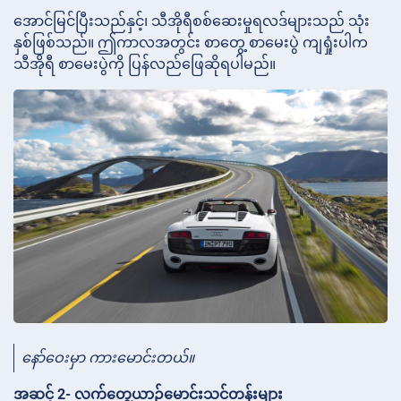
အောင်မြင်ပြီးသည်နှင့်၊ သီအိုရီစစ်ဆေးမှုရလဒ်များသည် သုံး
နှစ်ဖြစ်သည်။ ဤကာလအတွင်း စာတွေ့ စာမေးပွဲ ကျရှုံးပါက
သီအိုရီ စာမေးပွဲကို ပြန်လည်ဖြေဆိုရပါမည်။
နော်ဝေးမှာ ကားမောင်းတယ်။
အဆင့် 2- လက်တွေ့ယာဉ်မောင်းသင်တန်းများ