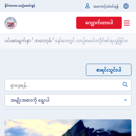
နိုင်ငံတကာ ယာဉ်မောင်းခွင့်
အကောင့်ထဲဝင်ရန်
လျှောက်ထားပါ
/
/
ပင်မစာမျက်နှာ
ဘလော့ခ်
နော်ဝေတွင် ယာဉ်မောင်းလိုင်စင်ရယူခြင်း။
စာရင်းသွင်းပါ