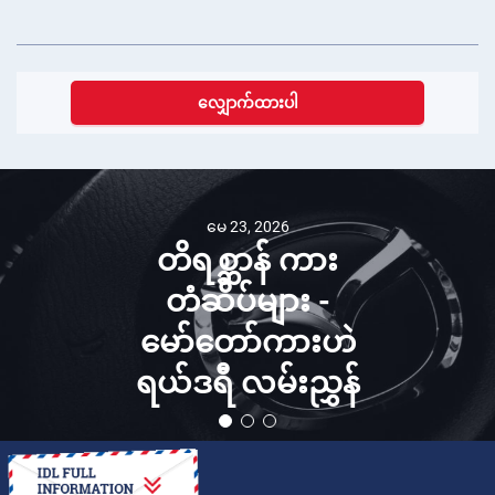
လျှောက်ထားပါ
မေ 23, 2026
တိရစ္ဆာန် ကား
တံဆိပ်များ -
မော်တော်ကားဟဲ
ရယ်ဒရီ လမ်းညွှန်