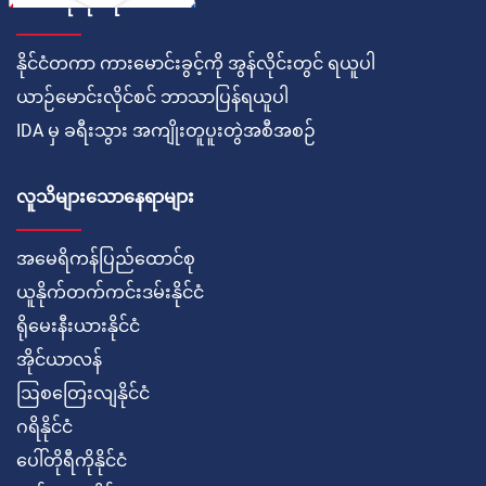
ဘယ်လိုလုပ်ရမလဲ
နိုင်ငံတကာ ကားမောင်းခွင့်ကို အွန်လိုင်းတွင် ရယူပါ
ယာဉ်မောင်းလိုင်စင် ဘာသာပြန်ရယူပါ
IDA မှ ခရီးသွား အကျိုးတူပူးတွဲအစီအစဉ်
လူသိများသောနေရာများ
အမေရိကန်ပြည်ထောင်စု
ယူနိုက်တက်ကင်းဒမ်းနိုင်ငံ
ရိုမေးနီးယားနိုင်ငံ
အိုင်ယာလန်
ဩစတြေးလျနိုင်ငံ
ဂရိနိုင်ငံ
ပေါ်တိုရီကိုနိုင်ငံ