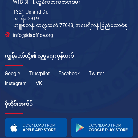
W1B 3HH, ယူနိုက်တက်ကင်းဒမ်း
1321 Upland Dr.
အခန်း 3819
ဟျူစတန်, တက္ကဆတ် 77043, အမေရိကန် ပြည်ထောင်စု
info@idaoffice.org
ကျွန်တော်တို့၏ လူမှုရေးကွန်ယက်
Google
Trustpilot
Facebook
Twitter
Instagram
VK
မိုဘိုင်းအက်ပ်