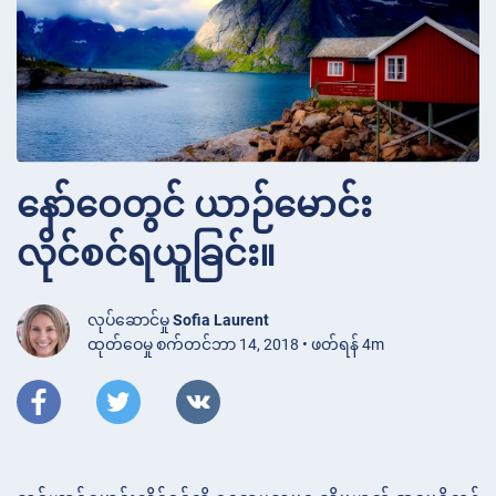
နော်ဝေတွင် ယာဉ်မောင်း
လိုင်စင်ရယူခြင်း။
လုပ်ဆောင်မှု
Sofia Laurent
ထုတ်ဝေမှု စက်တင်ဘာ 14, 2018 • ဖတ်ရန် 4m