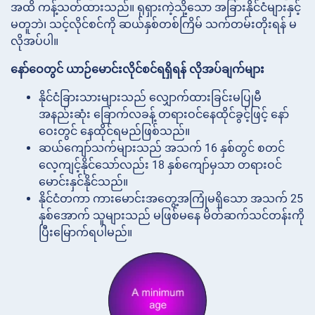
အထိ ကန့်သတ်ထားသည်။ ရုရှားကဲ့သို့သော အခြားနိုင်ငံများနှင့်
မတူဘဲ၊ သင့်လိုင်စင်ကို ဆယ်နှစ်တစ်ကြိမ် သက်တမ်းတိုးရန် မ
လိုအပ်ပါ။
နော်ဝေတွင် ယာဉ်မောင်းလိုင်စင်ရရှိရန် လိုအပ်ချက်များ
နိုင်ငံခြားသားများသည် လျှောက်ထားခြင်းမပြုမီ
အနည်းဆုံး ခြောက်လခန့် တရားဝင်နေထိုင်ခွင့်ဖြင့် နော်
ဝေးတွင် နေထိုင်ရမည်ဖြစ်သည်။
ဆယ်ကျော်သက်များသည် အသက် 16 နှစ်တွင် စတင်
လေ့ကျင့်နိုင်သော်လည်း 18 နှစ်ကျော်မှသာ တရားဝင်
မောင်းနှင်နိုင်သည်။
နိုင်ငံတကာ ကားမောင်းအတွေ့အကြုံမရှိသော အသက် 25
နှစ်အောက် သူများသည် မဖြစ်မနေ မိတ်ဆက်သင်တန်းကို
ပြီးမြောက်ရပါမည်။