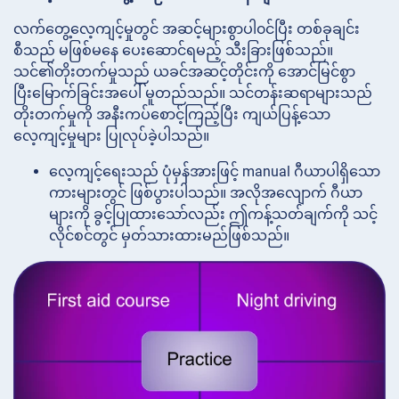
လက်တွေ့လေ့ကျင့်မှုတွင် အဆင့်များစွာပါ၀င်ပြီး တစ်ခုချင်း
စီသည် မဖြစ်မနေ ပေးဆောင်ရမည့် သီးခြားဖြစ်သည်။
သင်၏တိုးတက်မှုသည် ယခင်အဆင့်တိုင်းကို အောင်မြင်စွာ
ပြီးမြောက်ခြင်းအပေါ် မူတည်သည်။ သင်တန်းဆရာများသည်
တိုးတက်မှုကို အနီးကပ်စောင့်ကြည့်ပြီး ကျယ်ပြန့်သော
လေ့ကျင့်မှုများ ပြုလုပ်ခဲ့ပါသည်။
လေ့ကျင့်ရေးသည် ပုံမှန်အားဖြင့် manual ဂီယာပါရှိသော
ကားများတွင် ဖြစ်ပွားပါသည်။ အလိုအလျောက် ဂီယာ
များကို ခွင့်ပြုထားသော်လည်း ဤကန့်သတ်ချက်ကို သင့်
လိုင်စင်တွင် မှတ်သားထားမည်ဖြစ်သည်။