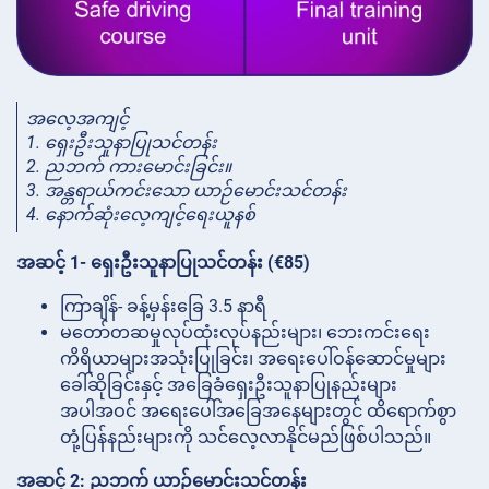
အလေ့အကျင့်
1. ရှေးဦးသူနာပြုသင်တန်း
2. ညဘက် ကားမောင်းခြင်း။
3. အန္တရာယ်ကင်းသော ယာဉ်မောင်းသင်တန်း
4. နောက်ဆုံးလေ့ကျင့်ရေးယူနစ်
အဆင့် 1- ရှေးဦးသူနာပြုသင်တန်း (€85)
ကြာချိန်- ခန့်မှန်းခြေ 3.5 နာရီ
မတော်တဆမှုလုပ်ထုံးလုပ်နည်းများ၊ ဘေးကင်းရေး
ကိရိယာများအသုံးပြုခြင်း၊ အရေးပေါ်ဝန်ဆောင်မှုများ
ခေါ်ဆိုခြင်းနှင့် အခြေခံရှေးဦးသူနာပြုနည်းများ
အပါအဝင် အရေးပေါ်အခြေအနေများတွင် ထိရောက်စွာ
တုံ့ပြန်နည်းများကို သင်လေ့လာနိုင်မည်ဖြစ်ပါသည်။
အဆင့် 2: ညဘက် ယာဉ်မောင်းသင်တန်း