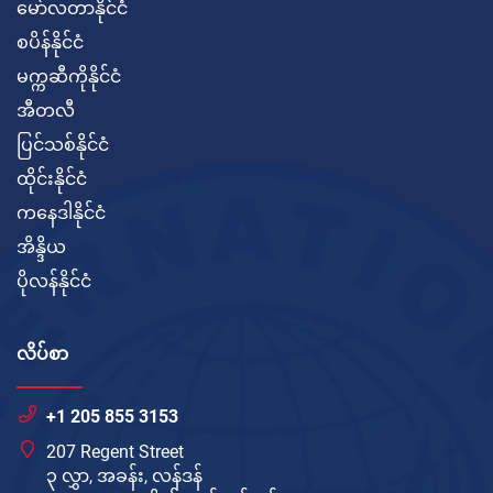
မော်လတာနိုင်ငံ
စပိန်နိုင်ငံ
မက္ကဆီကိုနိုင်ငံ
အီတလီ
ပြင်သစ်နိုင်ငံ
ထိုင်းနိုင်ငံ
ကနေဒါနိုင်ငံ
အိန္ဒိယ
ပိုလန်နိုင်ငံ
လိပ်စာ
+1 205 855 3153
207 Regent Street
၃ လွှာ, အခန်း, လန်ဒန်