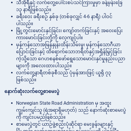
သီအိုရီနှင့် လက်တွေ့ပေါင်းစပ်သင်ကြားမှုမှာ ခန့်မှန်းခြေ
၁၃ နာရီဖြစ်သည်။
ခရီးဝေး ခရီးစဉ် နှစ်ခု (တစ်ခုလျှင် 4-6 နာရီ) ပါဝင်
ပါသည်။
မြို့တွင်းမောင်းနှင်ခြင်း၊ ကျော်တက်ခြင်းနှင့် အဝေးပြေး
ကားမောင်းခြင်းတို့ကို လေ့ကျင့်ပါ။
မှန်ကန်သောအမြန်နှုန်းထိန်းသိမ်းမှု၊ မှန်ကန်သောဂီယာ
ပြောင်းခြင်းနှင့် ထိရောက်သောဘရိတ်နှင့်အရှိန်မြှင့်ခြင်း
ကဲ့သို့သော ဂေဟစနစ်ဖော်ရွေသောမောင်းနှင်မှုနည်းပညာ
များကို အလေးထားပါသည်။
လက်တွေ့နာရီတစ်ခုစီသည် ပုံမှန်အားဖြင့် ယူရို ၇၃
ဖြစ်သည်။
နောက်ဆုံးလက်တွေ့စာမေးပွဲ
Norwegian State Road Administration မှ အထူး
ကျွမ်းကျင်သူ (ရဲအရာရှိမဟုတ်) သည် နောက်ဆုံးစာမေးပွဲ
ကို ကျင်းပမည်ဖြစ်သည်။
စာမေးပွဲတွင် ယာဉ်ဖွဲ့စည်းပုံဆိုင်ရာ မေးခွန်းများနှင့်