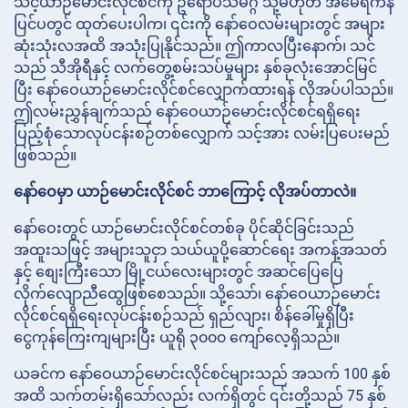
သင့်ယာဉ်မောင်းလိုင်စင်ကို ဥရောပသမဂ္ဂ သို့မဟုတ် အမေရိကန်
ပြင်ပတွင် ထုတ်ပေးပါက၊ ၎င်းကို နော်ဝေလမ်းများတွင် အများ
ဆုံးသုံးလအထိ အသုံးပြုနိုင်သည်။ ဤကာလပြီးနောက်၊ သင်
သည် သီအိုရီနှင့် လက်တွေ့စမ်းသပ်မှုများ နှစ်ခုလုံးအောင်မြင်
ပြီး နော်ဝေယာဉ်မောင်းလိုင်စင်လျှောက်ထားရန် လိုအပ်ပါသည်။
ဤလမ်းညွှန်ချက်သည် နော်ဝေယာဉ်မောင်းလိုင်စင်ရရှိရေး
ပြည့်စုံသောလုပ်ငန်းစဉ်တစ်လျှောက် သင့်အား လမ်းပြပေးမည်
ဖြစ်သည်။
နော်ဝေမှာ ယာဉ်မောင်းလိုင်စင် ဘာကြောင့် လိုအပ်တာလဲ။
နော်ဝေးတွင် ယာဉ်မောင်းလိုင်စင်တစ်ခု ပိုင်ဆိုင်ခြင်းသည်
အထူးသဖြင့် အများသူငှာ သယ်ယူပို့ဆောင်ရေး အကန့်အသတ်
နှင့် စျေးကြီးသော မြို့ငယ်လေးများတွင် အဆင်ပြေပြေ
လိုက်လျောညီထွေဖြစ်စေသည်။ သို့သော်၊ နော်ဝေယာဉ်မောင်း
လိုင်စင်ရရှိရေးလုပ်ငန်းစဉ်သည် ရှည်လျား၊ စိန်ခေါ်မှုရှိပြီး
ငွေကုန်ကြေးကျများပြီး ယူရို ၃၀၀၀ ကျော်လေ့ရှိသည်။
ယခင်က နော်ဝေယာဉ်မောင်းလိုင်စင်များသည် အသက် 100 နှစ်
အထိ သက်တမ်းရှိသော်လည်း လက်ရှိတွင် ၎င်းတို့သည် 75 နှစ်