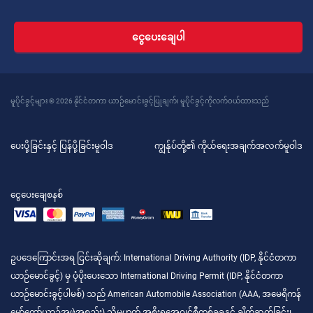
ငွေပေးချေပါ
မူပိုင်ခွင့်များ © 2026 နိုင်ငံတကာ ယာဉ်မောင်းခွင့်ပြုချက်၊ မူပိုင်ခွင့်ကိုလက်ဝယ်ထားသည်
ပေးပို့ခြင်းနှင့် ပြန်ပို့ခြင်းမူဝါဒ
ကျွန်ုပ်တို့၏ ကိုယ်ရေးအချက်အလက်မူဝါဒ
ငွေပေးချေစနစ်
ဥပဒေကြောင်းအရ ငြင်းဆိုချက်
: International Driving Authority (IDP, နိုင်ငံတကာ
ယာဉ်မောင်ခွင့်) မှ ပံ့ပိုးပေးသော International Driving Permit (IDP, နိုင်ငံတကာ
ယာဉ်မောင်းခွင့်ပါမစ်) သည် American Automobile Association (AAA, အမေရိကန်
မော်တော်ယာဉ်အဖွဲ့အစည်း) သို့မဟုတ် အစိုးရအေဂျင်စီတစ်ခုခုနှင့် ချိတ်ဆက်ခြင်း၊