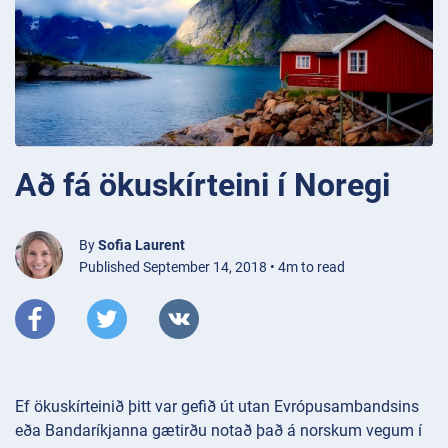
Að fá ökuskírteini í Noregi
By
Sofia Laurent
Published September 14, 2018 • 4m to read
Ef ökuskírteinið þitt var gefið út utan Evrópusambandsins
eða Bandaríkjanna gætirðu notað það á norskum vegum í