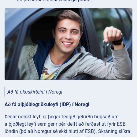
Að fá ökuskírteini í Noregi
Að fá alþjóðlegt ökuleyfi (IDP) í Noregi
Þegar norskt leyfi er þegar fengið geturðu hugsað um
alþjóðlegt leyfi sem gerir þér kleift að ferðast út fyrir ESB
löndin (þó að Noregur sé ekki hluti af ESB). Skráning slíkra