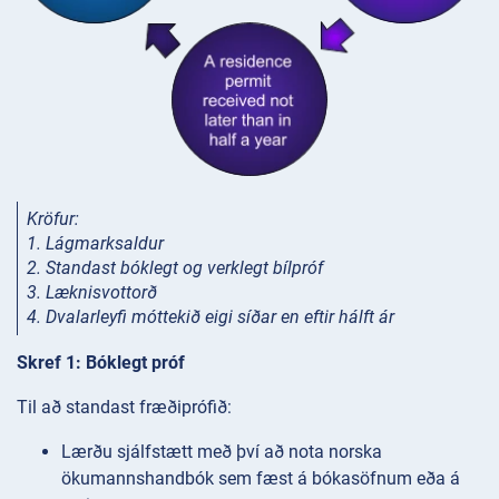
Kröfur:
1. Lágmarksaldur
2. Standast bóklegt og verklegt bílpróf
3. Læknisvottorð
4. Dvalarleyfi móttekið eigi síðar en eftir hálft ár
Skref 1: Bóklegt próf
Til að standast fræðiprófið:
Lærðu sjálfstætt með því að nota norska
ökumannshandbók sem fæst á bókasöfnum eða á