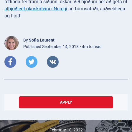
réttinda fer fram á síðunni okkar. Við bjóðum þér að gefa út
alþjóðlegt ökuskírteini í Noregi
án formsatriði, auðveldlega
og fljótt!
By
Sofia Laurent
Published September 14, 2018 • 4m to read
APPLY
February 10, 2022