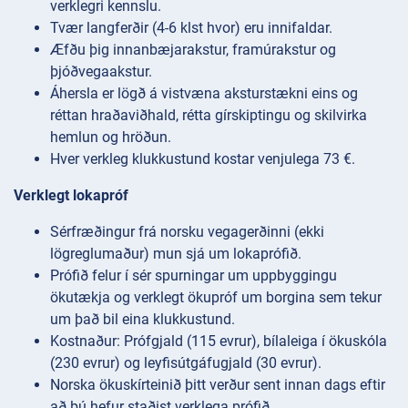
verklegri kennslu.
Tvær langferðir (4-6 klst hvor) eru innifaldar.
Æfðu þig innanbæjarakstur, framúrakstur og
þjóðvegaakstur.
Áhersla er lögð á vistvæna aksturstækni eins og
réttan hraðaviðhald, rétta gírskiptingu og skilvirka
hemlun og hröðun.
Hver verkleg klukkustund kostar venjulega 73 €.
Verklegt lokapróf
Sérfræðingur frá norsku vegagerðinni (ekki
lögreglumaður) mun sjá um lokaprófið.
Prófið felur í sér spurningar um uppbyggingu
ökutækja og verklegt ökupróf um borgina sem tekur
um það bil eina klukkustund.
Kostnaður: Prófgjald (115 evrur), bílaleiga í ökuskóla
(230 evrur) og leyfisútgáfugjald (30 evrur).
Norska ökuskírteinið þitt verður sent innan dags eftir
að þú hefur staðist verklega prófið.