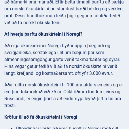
að hámarki þrjá mánuði. Eftir þetta tímabil þarftu að sækja
um norskt ökuskírteini og standast bæði bókleg og verkleg
próf. Þessi handbók mun leiða þig í gegnum alhliða ferlið
við að fá norskt ökuskírteini.
Af hverju þarftu ökuskírteini í Noregi?
Að eiga ökuskírteini í Noregi býður upp á þægindi og
sveigjanleika, sérstaklega í litlum bæjum þar sem
almenningssamgöngur gætu verið takmarkaðar og dýrar.
Hins vegar getur ferlið við að fá norskt ökuskírteini verið
langt, krefjandi og kostnaðarsamt, oft yfir 3.000 evrur.
Áður giltu norsk ökuskírteini til 100 ára aldurs en eins og er
eru þau takmörkuð við 75 ár. Ólíkt öðrum löndum, eins og
Rússlandi, er engin þörf á að endurnýja leyfið þitt á tíu ára
fresti.
Kröfur til að fá ökuskírteini í Noregi
Útlendingar verða að vera búsettir í Noregi með gilt