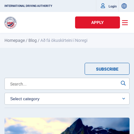
Login
INTERNATIONAL DRIVING AUTHORITY
APPLY
Homepage
/
Blog
/
Að fá ökuskírteini í Noregi
SUBSCRIBE