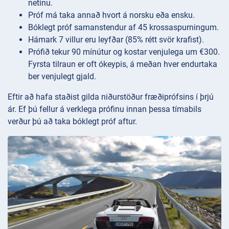
netinu.
Próf má taka annað hvort á norsku eða ensku.
Bóklegt próf samanstendur af 45 krossaspurningum.
Hámark 7 villur eru leyfðar (85% rétt svör krafist).
Prófið tekur 90 mínútur og kostar venjulega um €300.
Fyrsta tilraun er oft ókeypis, á meðan hver endurtaka
ber venjulegt gjald.
Eftir að hafa staðist gilda niðurstöður fræðiprófsins í þrjú
ár. Ef þú fellur á verklega prófinu innan þessa tímabils
verður þú að taka bóklegt próf aftur.