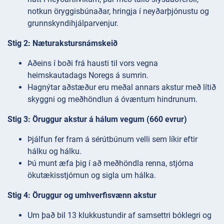
notkun öryggisbúnaðar, hringja í neyðarþjónustu og
grunnskyndihjálparvenjur.
Stig 2: Næturakstursnámskeið
Aðeins í boði frá hausti til vors vegna
heimskautadags Noregs á sumrin.
Hagnýtar aðstæður eru meðal annars akstur með lítið
skyggni og meðhöndlun á óvæntum hindrunum.
Stig 3: Öruggur akstur á hálum vegum (660 evrur)
Þjálfun fer fram á sérútbúnum velli sem líkir eftir
hálku og hálku.
Þú munt æfa þig í að meðhöndla renna, stjórna
ökutækisstjórnun og sigla um hálka.
Stig 4: Öruggur og umhverfisvænn akstur
Um það bil 13 klukkustundir af samsettri bóklegri og