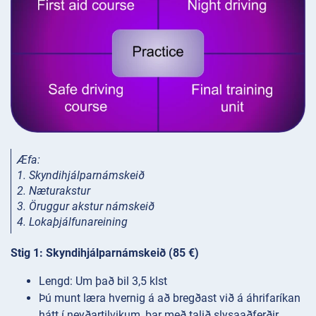
Æfa:
1. Skyndihjálparnámskeið
2. Næturakstur
3. Öruggur akstur námskeið
4. Lokaþjálfunareining
Stig 1: Skyndihjálparnámskeið (85 €)
Lengd: Um það bil 3,5 klst
Þú munt læra hvernig á að bregðast við á áhrifaríkan
hátt í neyðartilvikum, þar með talið slysaaðferðir,