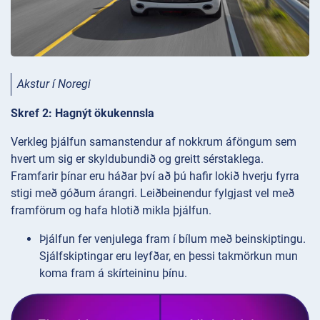
Akstur í Noregi
Skref 2: Hagnýt ökukennsla
Verkleg þjálfun samanstendur af nokkrum áföngum sem
hvert um sig er skyldubundið og greitt sérstaklega.
Framfarir þínar eru háðar því að þú hafir lokið hverju fyrra
stigi með góðum árangri. Leiðbeinendur fylgjast vel með
framförum og hafa hlotið mikla þjálfun.
Þjálfun fer venjulega fram í bílum með beinskiptingu.
Sjálfskiptingar eru leyfðar, en þessi takmörkun mun
koma fram á skírteininu þínu.