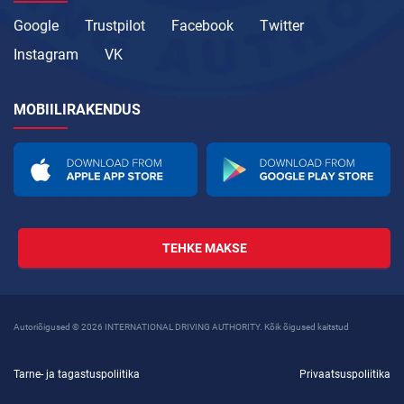
Google
Trustpilot
Facebook
Twitter
Instagram
VK
MOBIILIRAKENDUS
TEHKE MAKSE
Autoriõigused © 2026 INTERNATIONAL DRIVING AUTHORITY. Kõik õigused kaitstud
Tarne- ja tagastuspoliitika
Privaatsuspoliitika