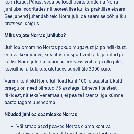
kolm kuud. Pärast seda perioodi peate taotlema Norra
juhiluba, sooritades nii teoreetilise kui ka praktilise eksami.
See juhend juhendab teid Norra juhiloa saamise põhjaliku
protsessi käigus.
Miks vajate Norras juhiluba?
Juhiloa omamine Norras pakub mugavust ja paindlikkust,
eriti väikelinnades, kus ühistransport võib olla piiratud ja
kallis. Norra juhiloa saamise protsess võib aga olla pikk,
keeruline ja kulukas, ulatudes sageli üle 3000 euro.
Varem kehtisid Norra juhiload kuni 100. eluaastani, kuid
praegu on need piiratud 75 aastaga. Erinevalt teistest
riikidest, näiteks Venemaalt, ei pea te litsentsi iga kümne
aasta tagant uuendama.
Nõuded juhiloa saamiseks Norras
Välismaalased peavad Norras elama kehtiva
elamisloaga vähemalt kuus kuud enne taotluse