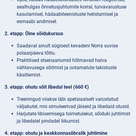
sealhulgas õnnetusjuhtumite korral, turvavarustuse
kasutamisel, hädaabiteenistuste helistamisel ja
esmaabi andmisel.
2. etapp: Öine sõidukursus
Saadaval ainult sügisest kevadeni Norra suvise
polaarpäeva tõttu.
Praktilised stsenaariumid hõlmavad halva
nähtavusega sõitmist ja ootamatute takistuste
käsitlemist.
3. etapp: ohutu sõit libedal teel (660 €)
Treeningud viiakse läbi spetsiaalselt varustatud
väljakutel, mis simuleerivad jäiseid ja libedaid olusid.
Harjutate libisemisega toimetulekut, sõiduki juhtimist
ja libedatel pindadel liikumist.
4. etapp: ohutu ja keskkonnasõbralik juhtimine