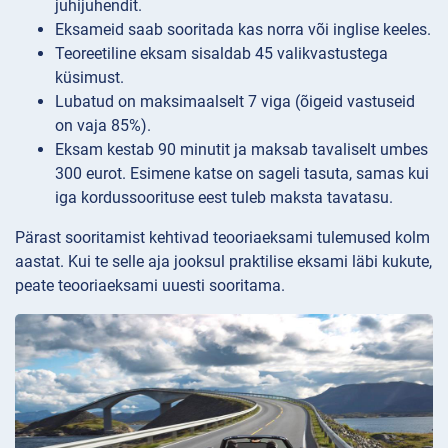
juhijuhendit.
Eksameid saab sooritada kas norra või inglise keeles.
Teoreetiline eksam sisaldab 45 valikvastustega
küsimust.
Lubatud on maksimaalselt 7 viga (õigeid vastuseid
on vaja 85%).
Eksam kestab 90 minutit ja maksab tavaliselt umbes
300 eurot. Esimene katse on sageli tasuta, samas kui
iga kordussoorituse eest tuleb maksta tavatasu.
Pärast sooritamist kehtivad teooriaeksami tulemused kolm
aastat. Kui te selle aja jooksul praktilise eksami läbi kukute,
peate teooriaeksami uuesti sooritama.