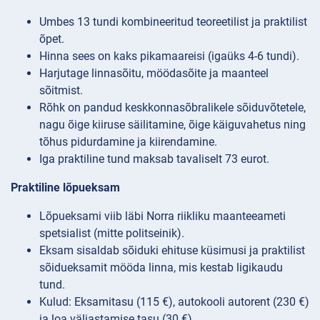
Umbes 13 tundi kombineeritud teoreetilist ja praktilist
õpet.
Hinna sees on kaks pikamaareisi (igaüks 4-6 tundi).
Harjutage linnasõitu, möödasõite ja maanteel
sõitmist.
Rõhk on pandud keskkonnasõbralikele sõiduvõtetele,
nagu õige kiiruse säilitamine, õige käiguvahetus ning
tõhus pidurdamine ja kiirendamine.
Iga praktiline tund maksab tavaliselt 73 eurot.
Praktiline lõpueksam
Lõpueksami viib läbi Norra riikliku maanteeameti
spetsialist (mitte politseinik).
Eksam sisaldab sõiduki ehituse küsimusi ja praktilist
sõidueksamit mööda linna, mis kestab ligikaudu
tund.
Kulud: Eksamitasu (115 €), autokooli autorent (230 €)
ja loa väljastamise tasu (30 €).