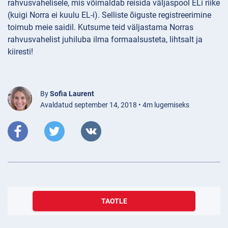
rahvusvahelisele, mis võimaldab reisida väljaspool ELi riike
(kuigi Norra ei kuulu EL-i). Selliste õiguste registreerimine
toimub meie saidil. Kutsume teid väljastama Norras
rahvusvahelist juhiluba ilma formaalsusteta, lihtsalt ja
kiiresti!
By
Sofia Laurent
Avaldatud september 14, 2018 • 4m lugemiseks
TAOTLE