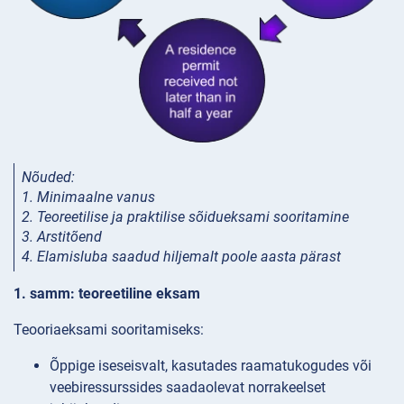
Nõuded:
1. Minimaalne vanus
2. Teoreetilise ja praktilise sõidueksami sooritamine
3. Arstitõend
4. Elamisluba saadud hiljemalt poole aasta pärast
1. samm: teoreetiline eksam
Teooriaeksami sooritamiseks:
Õppige iseseisvalt, kasutades raamatukogudes või
veebiressurssides saadaolevat norrakeelset