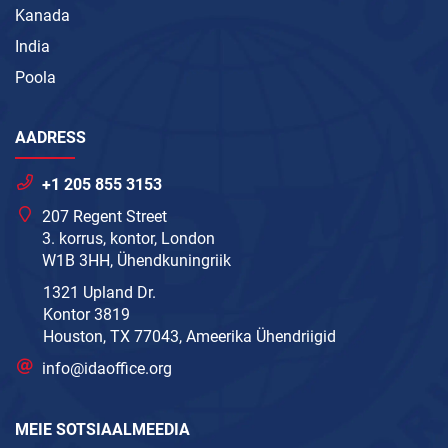
Kanada
India
Poola
AADRESS
+1 205 855 3153
207 Regent Street
3. korrus, kontor, London
W1B 3HH, Ühendkuningriik
1321 Upland Dr.
Kontor 3819
Houston, TX 77043, Ameerika Ühendriigid
info@idaoffice.org
MEIE SOTSIAALMEEDIA