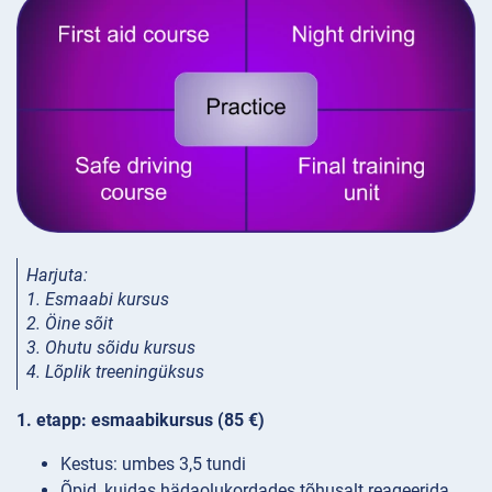
Harjuta:
1. Esmaabi kursus
2. Öine sõit
3. Ohutu sõidu kursus
4. Lõplik treeningüksus
1. etapp: esmaabikursus (85 €)
Kestus: umbes 3,5 tundi
Õpid, kuidas hädaolukordades tõhusalt reageerida,