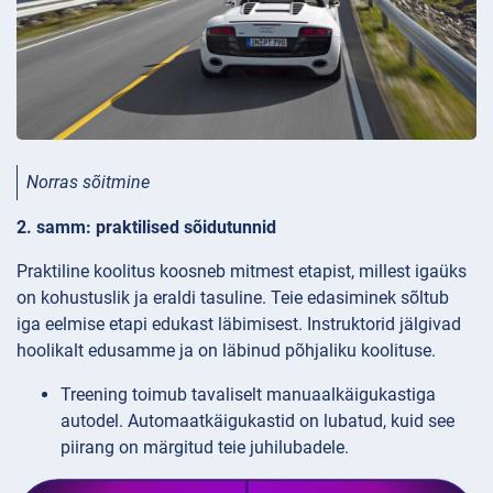
Norras sõitmine
2. samm: praktilised sõidutunnid
Praktiline koolitus koosneb mitmest etapist, millest igaüks
on kohustuslik ja eraldi tasuline. Teie edasiminek sõltub
iga eelmise etapi edukast läbimisest. Instruktorid jälgivad
hoolikalt edusamme ja on läbinud põhjaliku koolituse.
Treening toimub tavaliselt manuaalkäigukastiga
autodel. Automaatkäigukastid on lubatud, kuid see
piirang on märgitud teie juhilubadele.