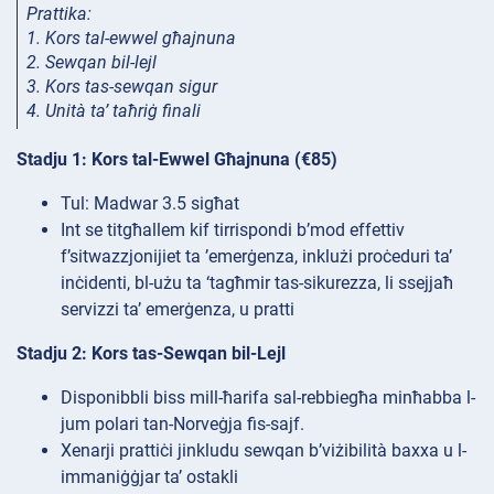
Prattika:
1. Kors tal-ewwel għajnuna
2. Sewqan bil-lejl
3. Kors tas-sewqan sigur
4. Unità ta’ taħriġ finali
Stadju 1: Kors tal-Ewwel Għajnuna (€85)
Tul: Madwar 3.5 sigħat
Int se titgħallem kif tirrispondi b’mod effettiv
f’sitwazzjonijiet ta ’emerġenza, inklużi proċeduri ta’
inċidenti, bl-użu ta ‘tagħmir tas-sikurezza, li ssejjaħ
servizzi ta’ emerġenza, u pratti
Stadju 2: Kors tas-Sewqan bil-Lejl
Disponibbli biss mill-ħarifa sal-rebbiegħa minħabba l-
jum polari tan-Norveġja fis-sajf.
Xenarji prattiċi jinkludu sewqan b’viżibilità baxxa u l-
immaniġġjar ta’ ostakli