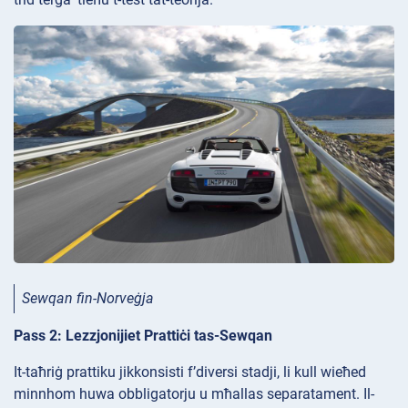
Sewqan fin-Norveġja
Pass 2: Lezzjonijiet Prattiċi tas-Sewqan
It-taħriġ prattiku jikkonsisti f’diversi stadji, li kull wieħed
minnhom huwa obbligatorju u mħallas separatament. Il-