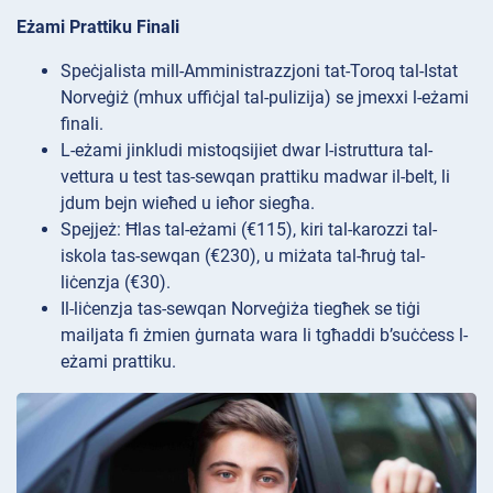
Eżami Prattiku Finali
Speċjalista mill-Amministrazzjoni tat-Toroq tal-Istat
Norveġiż (mhux uffiċjal tal-pulizija) se jmexxi l-eżami
finali.
L-eżami jinkludi mistoqsijiet dwar l-istruttura tal-
vettura u test tas-sewqan prattiku madwar il-belt, li
jdum bejn wieħed u ieħor siegħa.
Spejjeż: Ħlas tal-eżami (€115), kiri tal-karozzi tal-
iskola tas-sewqan (€230), u miżata tal-ħruġ tal-
liċenzja (€30).
Il-liċenzja tas-sewqan Norveġiża tiegħek se tiġi
mailjata fi żmien ġurnata wara li tgħaddi b’suċċess l-
eżami prattiku.