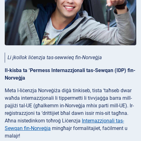
Li jkollok liċenzja tas-sewwieq fin-Norveġja
Il-kisba ta ‘Permess Internazzjonali tas-Sewqan (IDP) fin-
Norveġja
Meta l-liċenzja Norveġiża diġà tinkiseb, tista ‘taħseb dwar
waħda internazzjonali li tippermetti li tivvjaġġa barra mill-
pajjiżi tal-UE (għalkemm in-Norveġja mhix parti mill-UE). Ir-
reġistrazzjoni ta ‘drittijiet bħal dawn issir mis-sit tagħna.
Aħna nistedinkom toħroġ Liċenzja
Internazzjonali tas-
Sewqan fin-Norveġja
mingħajr formalitajiet, faċilment u
malajr!