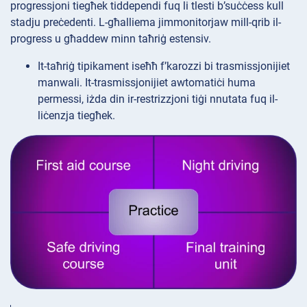
progressjoni tiegħek tiddependi fuq li tlesti b’suċċess kull
stadju preċedenti. L-għalliema jimmonitorjaw mill-qrib il-
progress u għaddew minn taħriġ estensiv.
It-taħriġ tipikament iseħħ f’karozzi bi trasmissjonijiet
manwali. It-trasmissjonijiet awtomatiċi huma
permessi, iżda din ir-restrizzjoni tiġi nnutata fuq il-
liċenzja tiegħek.