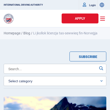
Login
INTERNATIONAL DRIVING AUTHORITY
APPLY
Homepage
/
Blog
/
Li jkollok liċenzja tas-sewwieq fin-Norveġja
SUBSCRIBE