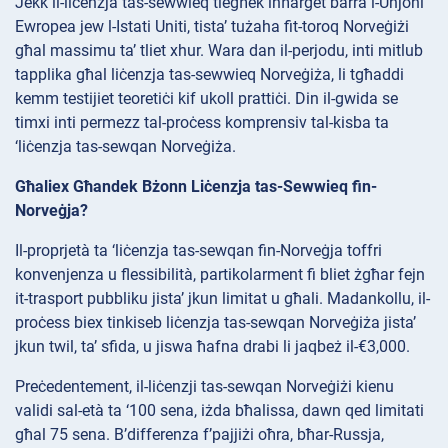
Jekk il-liċenzja tas-sewwieq tiegħek inħarġet barra l-Unjoni
Ewropea jew l-Istati Uniti, tista’ tużaha fit-toroq Norveġiżi
għal massimu ta’ tliet xhur. Wara dan il-perjodu, inti mitlub
tapplika għal liċenzja tas-sewwieq Norveġiża, li tgħaddi
kemm testijiet teoretiċi kif ukoll prattiċi. Din il-gwida se
timxi inti permezz tal-proċess komprensiv tal-kisba ta
‘liċenzja tas-sewqan Norveġiża.
Għaliex Għandek Bżonn Liċenzja tas-Sewwieq fin-
Norveġja?
Il-proprjetà ta ‘liċenzja tas-sewqan fin-Norveġja toffri
konvenjenza u flessibilità, partikolarment fi bliet żgħar fejn
it-trasport pubbliku jista’ jkun limitat u għali. Madankollu, il-
proċess biex tinkiseb liċenzja tas-sewqan Norveġiża jista’
jkun twil, ta’ sfida, u jiswa ħafna drabi li jaqbeż il-€3,000.
Preċedentement, il-liċenzji tas-sewqan Norveġiżi kienu
validi sal-età ta ‘100 sena, iżda bħalissa, dawn qed limitati
għal 75 sena. B’differenza f’pajjiżi oħra, bħar-Russja,