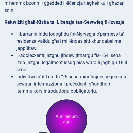
m’hemmx bżonn li ġġedded il-liċenzja tiegħek kull għaxar
snin.
Rekwiżiti għall-Kisba ta ‘Liċenzja tas-Sewwieq fl-Iżvezja
Il-barranin iridu joqogħdu fin-Norveġja b’permess ta’
residenza validu għal mill-inqas sitt xhur qabel ma
japplikaw.
L-adolexxenti jistgħu jibdew jitħarrġu fis-16-il sena
iżda jistgħu legalment issuq biss wara li jagħlqu 18-il
sena
Individwi taħt l-età ta ’25 sena mingħajr esperjenza ta’
sewqan internazzjonali preċedenti għandhom
itemmu kors introduttorju obbligatorju.