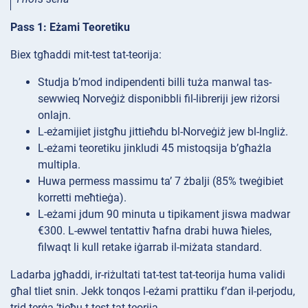
Pass 1: Eżami Teoretiku
Biex tgħaddi mit-test tat-teorija:
Studja b’mod indipendenti billi tuża manwal tas-
sewwieq Norveġiż disponibbli fil-libreriji jew riżorsi
onlajn.
L-eżamijiet jistgħu jittieħdu bl-Norveġiż jew bl-Ingliż.
L-eżami teoretiku jinkludi 45 mistoqsija b’għażla
multipla.
Huwa permess massimu ta’ 7 żbalji (85% tweġibiet
korretti meħtieġa).
L-eżami jdum 90 minuta u tipikament jiswa madwar
€300. L-ewwel tentattiv ħafna drabi huwa ħieles,
filwaqt li kull retake iġarrab il-miżata standard.
Ladarba jgħaddi, ir-riżultati tat-test tat-teorija huma validi
għal tliet snin. Jekk tonqos l-eżami prattiku f’dan il-perjodu,
trid terġa ‘tieħu t-test tat-teorija.