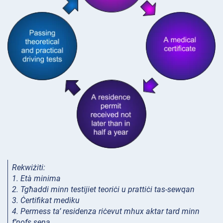
Rekwiżiti:
1. Età minima
2. Tgħaddi minn testijiet teoriċi u prattiċi tas-sewqan
3. Ċertifikat mediku
4. Permess ta’ residenza riċevut mhux aktar tard minn
f’nofs sena