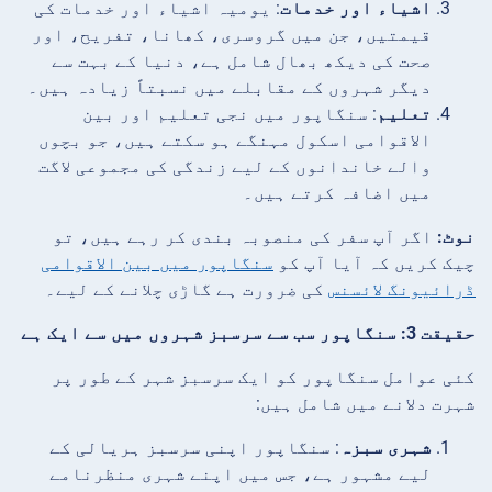
اشیاء اور خدمات
: یومیہ اشیاء اور خدمات کی
قیمتیں، جن میں گروسری، کھانا، تفریح، اور
صحت کی دیکھ بھال شامل ہے، دنیا کے بہت سے
دیگر شہروں کے مقابلے میں نسبتاً زیادہ ہیں۔
تعلیم
: سنگاپور میں نجی تعلیم اور بین
الاقوامی اسکول مہنگے ہو سکتے ہیں، جو بچوں
والے خاندانوں کے لیے زندگی کی مجموعی لاگت
میں اضافہ کرتے ہیں۔
نوٹ:
اگر آپ سفر کی منصوبہ بندی کر رہے ہیں، تو
چیک کریں کہ آیا آپ کو
سنگاپور میں بین الاقوامی
ڈرائیونگ لائسنس
کی ضرورت ہے گاڑی چلانے کے لیے۔
حقیقت 3: سنگاپور سب سے سرسبز شہروں میں سے ایک ہے
کئی عوامل سنگاپور کو ایک سرسبز شہر کے طور پر
شہرت دلانے میں شامل ہیں:
شہری سبزہ
: سنگاپور اپنی سرسبز ہریالی کے
لیے مشہور ہے، جس میں اپنے شہری منظرنامے