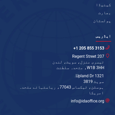
کینیڈا
بھارت
پولستان
ایڈریس
+1 205 855 3153
207 Regent Street
تیسری منزل، سویٹ، لندن
W1B 3HH، متحدہ سلطنت
1321 Upland Dr.
سویٹ 3819
ہوسٹن، ٹیکساس 77043، ریاستہائے متحدہ
امریکا
info@idaoffice.org