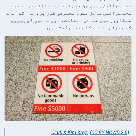
سخت قوانین ہیں، جن میں قید اور سزائے موت سمیت
سخت سزائیں شامل ہیں۔ مجموعی طور پر، یہ اقدامات
سنگاپور میں صفائی، حفاظت، اور قانون کی پیروی
کو یقینی بنانے کا مقصد رکھتے ہیں۔
Clark & Kim Kays
,
(CC BY-NC-ND 2.0)