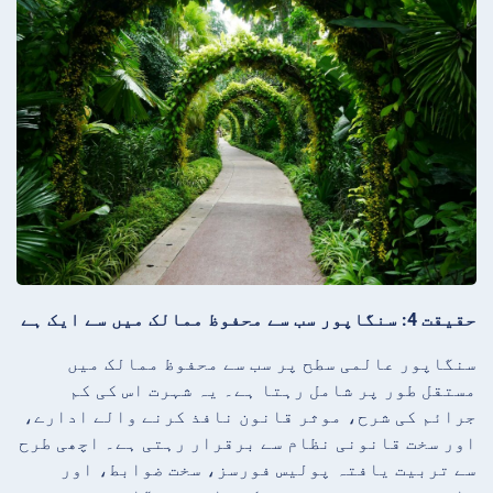
حقیقت 4: سنگاپور سب سے محفوظ ممالک میں سے ایک ہے
سنگاپور عالمی سطح پر سب سے محفوظ ممالک میں
مستقل طور پر شامل رہتا ہے۔ یہ شہرت اس کی کم
جرائم کی شرح، موثر قانون نافذ کرنے والے ادارے،
اور سخت قانونی نظام سے برقرار رہتی ہے۔ اچھی طرح
سے تربیت یافتہ پولیس فورسز، سخت ضوابط، اور