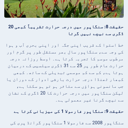
حقیقت 8: سنگاپور میں درجہ حرارت تقریباً کبھی 20
ڈگری سے نیچے نہیں گرتا
خط استوا کے قریب اپنی جگہ اور اپنی بحری آب و ہوا
کی وجہ سے، سنگاپور سال بھر مستقل طور پر گرم اور
مرطوب موسم کا تجربہ کرتا ہے۔ اوسط روزانہ درجہ
حرارت عام طور پر 25 سے 31 ڈگری سیلسیس کے درمیان
ہوتا ہے، کم سے کم موسمی تبدیلی کے ساتھ۔ کبھی
کبھار ٹھنڈا درجہ حرارت بارشی ادوار کے دوران یا
جب مانسونی ہواؤں سے متاثر ہو تو ہو سکتا ہے،
لیکن سنگاپور میں درجہ حرارت کا 20 ڈگری کے نشان
سے نیچے گرنا غیر معمولی ہے۔
حقیقت 9: سنگاپور فارمولا 1 کی میزبانی کرتا ہے
سنگاپور 2008 سے فارمولا 1 سنگاپور گرانڈ پری کی