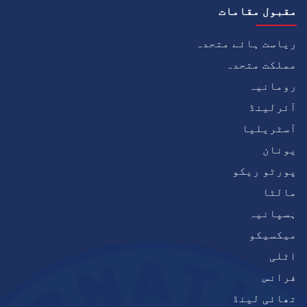
مقبول مقامات
ریاست ہائے متحدہ
مملکت متحدہ
رومانیہ
آئرلینڈ
آسٹریلیا
یونان
پورٹو ریکو
مالٹا
ہسپانیہ
میکسیکو
اٹلی
فرانس
تھائی لینڈ