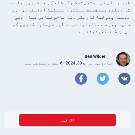
طور پر اس کی اسٹریٹجک جگہ شامل ہے۔ شہری ریاست
کا ویلتھ مینجمنٹ سیکٹر، بینکنگ انڈسٹری، اور
پھلتا پھولتا کاریگری کا ماحولیاتی نظام بھی
دنیا بھر سے مالدار افراد اور سرمایہ کاروں کو
اپنی طرف کھینچتا ہے۔
از
Ben Wilder
شائع شدہ مارچ 30, 2024 • 6 منٹ پڑھنے کے لیے
لگائیں