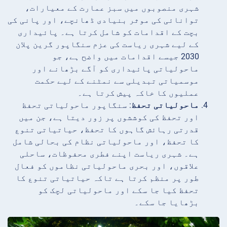
شہری منصوبوں میں سبز عمارت کے معیارات،
توانائی کی موثر بنیادی ڈھانچے، اور پانی کی
بچت کے اقدامات کو شامل کرتا ہے۔ پائیداری
کے لیے شہری ریاست کی عزم سنگاپور گرین پلان
2030 جیسے اقدامات میں واضح ہے، جو
ماحولیاتی پائیداری کو آگے بڑھانے اور
موسمیاتی تبدیلی سے نمٹنے کے لیے حکمت
عملیوں کا خاکہ پیش کرتا ہے۔
ماحولیاتی تحفظ
: سنگاپور ماحولیاتی تحفظ
اور تحفظ کی کوششوں پر زور دیتا ہے، جن میں
قدرتی رہائش گاہوں کا تحفظ، حیاتیاتی تنوع
کا تحفظ، اور ماحولیاتی نظام کی بحالی شامل
ہے۔ شہری ریاست اپنے فطری محفوظات، ساحلی
علاقوں، اور بحری ماحولیاتی نظاموں کو فعال
طور پر منظم کرتا ہے تاکہ حیاتیاتی تنوع کا
تحفظ کیا جا سکے اور ماحولیاتی لچک کو
بڑھایا جا سکے۔