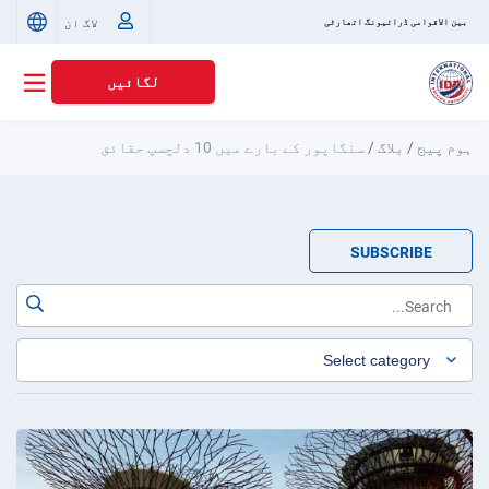
لاگ ان
بین الاقوامی ڈرائیونگ اتھارٹی
لگائیں
ہوم پیج
/
بلاگ
/
سنگاپور کے بارے میں 10 دلچسپ حقائق
SUBSCRIBE