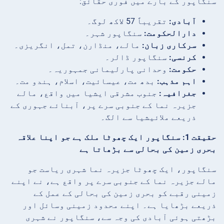
سنگاپور کے بارے میں فوری حقائق:
آبادی:
تقریباً 57 لاکھ لوگ۔
دارالحکومت:
سنگاپور شہر۔
سرکاری زبان:
مالے، منڈارن، تمل، انگریزی۔
کرنسی:
سنگاپور ڈالر۔
حکومت:
وحدانی پارلیمانی جمہوریہ۔
اہم مذہب:
بدھ مت، عیسائیت، اسلام، ہندو مت۔
جغرافیہ:
جنوب مشرقی ایشیا میں واقع، مالے
جزیرہ نما کے جنوبی سرے پر، آبنائے جہوری کے
ذریعے ملائیشیا سے الگ۔
حقیقت 1: سنگاپور ایک چھوٹا ملک ہے جو اپنا علاقہ
بحری زمین کی بحالی سے بڑھاتا ہے
سنگاپور، ایک چھوٹا جزیرہ نما شہری ریاست جو
مالے جزیرہ نما کے جنوبی سرے پر واقع ہے، نے اپنے
زمینی رقبے کو بحری زمین کی بحالی کے عمل کے
ذریعے بڑھایا ہے۔ اپنے محدود زمینی وسائل اور
بڑھتی ہوئی آبادی کی وجہ سے، سنگاپور نے شہری