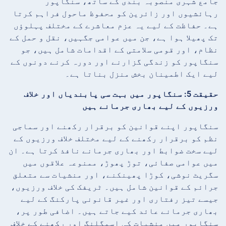
جامع شہری منصوبہ بندی کے ساتھ، سنگاپور
رہائشیوں اور زائرین کو محفوظ ماحول فراہم کرتا
ہے۔ حفاظت کے لیے یہ عزم معاشرے کے مختلف پہلوؤں
تک پھیلا ہوا ہے، جن میں عوامی جگہیں، نقل و حمل کے
نظام، اور قومی سلامتی کے اقدامات شامل ہیں، جو
سنگاپور کو زندگی گزارنے اور دورہ کرنے دونوں کے
لیے ایک اطمینان بخش منزل بناتا ہے۔
حقیقت 5: سنگاپور میں بہت سی پابندیاں اور خلاف
ورزیوں کے لیے بھاری جرمانے ہیں
سنگاپور اپنے قوانین کو برقرار رکھنے اور سماجی
نظم کو برقرار رکھنے کے لیے مختلف خلاف ورزیوں کے
لیے سخت ضوابط اور بھاری جرمانے نافذ کرتا ہے۔ ان
میں عوامی صفائی، توڑ پھوڑ، ممنوعہ علاقوں میں
سگریٹ نوشی، کوڑا پھینکنے، اور منشیات سے متعلق
جرائم کے قوانین شامل ہیں۔ ٹریفک کی خلاف ورزیوں،
جیسے تیز رفتاری اور غیر قانونی پارکنگ کے لیے
بھاری جرمانے عائد کیے جاتے ہیں۔ اضافی طور پر،
سنگاپور میں منشیات کی اسمگلنگ اور رکھنے کے خلاف