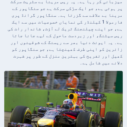
میزبانی کر رہا ہے۔ یہ ریس مرینا بے سٹریٹ سرکٹ
پر ہوتی ہے، جو ایک سڑکی سرکٹ ہے جو سنگاپور کے
مرینا بے علاقے سے گزرتا ہے۔ سنگاپور گرانڈ پری
فارمولا 1 کیلنڈر کی نمایاں خصوصیات میں سے ایک
ہے، جو اپنے چیلنجنگ ٹریک لے آؤٹ، شاندار رات کی
ریس سیٹنگ، اور زبردست ماحول کے لیے جانا جاتا
ہے۔ یہ ایونٹ دنیا بھر سے ریسنگ کے شوقینوں اور
زائرین کو اپنی طرف کھینچتا ہے، جو سنگاپور کو
کھیل اور تفریح کی بہترین منزل کے طور پر شہرت
دلانے میں شامل ہے۔