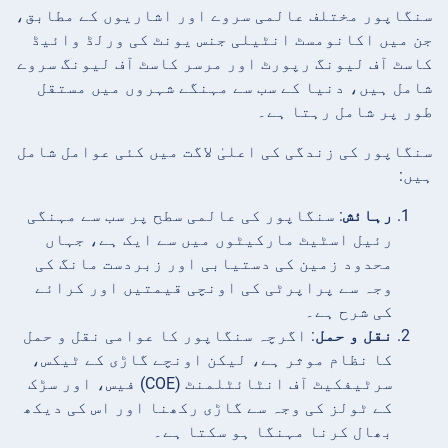
سنگاپور مختلف عالمی سروے اور اشاریوں کے مطابق،
جن میں اکانومسٹ انٹیلی جنس یونٹ کی ورلڈ وائیڈ
کاسٹ آف لیونگ رپورٹ اور مرسر کاسٹ آف لیونگ سروے
شامل ہیں، دنیا کے سب سے مہنگے شہروں میں مستقل
طور پر شامل رہتا ہے۔
سنگاپور کی زندگی کی اعلیٰ لاگت میں کئی عوامل شامل
ہیں:
رہائش
: سنگاپور کی عالمی سطح پر سب سے مہنگی
رئیل اسٹیٹ مارکیٹوں میں سے ایک ہے، جہاں
محدود زمین کی دستیابی اور زبردست مانگ کی
وجہ سے پراپرٹی کی اونچی قیمتیں اور کرائے
کی شرح ہے۔
نقل و حمل
: اگرچہ سنگاپور کا عوامی نقل و حمل
کا نظام موثر ہے، لیکن اونچے گاڑی کے ٹیکس،
سرٹیفکیٹ آف انٹائٹلمنٹ (COE) فیس، اور سڑک
کے ٹولز کی وجہ سے گاڑی رکھنا اور اس کی دیکھ
بھال کرنا مہنگا ہو سکتا ہے۔