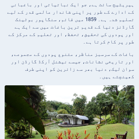
ہیریٹیج سائٹ ہے، جو ایک نباتیاتی اور باغبانی
کے ادارے کے طور پر اپنی شاندار عالمی قدر کے لیے
تسلیم شدہ ہے۔ 1859 میں قائم، سنگاپور بوٹینک
گارڈنز دنیا کے قدیم ترین باغات میں سے ایک ہے
اور پودوں کی تحقیق، تحفظ، اور تعلیم کے مرکز کے
طور پر کام کرتا ہے۔
باغات کے سرسبز مناظر، متنوع پودوں کے مجموعے،
اور تاریخی نشانات، جیسے نیشنل آرکڈ گارڈن اور
سوان لیک، دنیا بھر سے زائرین کو اپنی طرف
کھینچتے ہیں۔