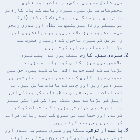
میں شامل وسیع پارکس، باغات، اور فطری
محفوظات شامل ہیں۔ شہری ریاست کے پاس گارڈنز
بائی دی بے، سنگاپور بوٹینک گارڈنز (ایک
یونیسکو ورلڈ ہیریٹیج سائٹ)، اور سدرن ریجز
جیسے مشہور سبز علاقے ہیں، جو رہائشیوں اور
زائرین کو شہری ماحول کے درمیان فطرت سے
جڑنے کے مواقع فراہم کرتے ہیں۔
عمودی سبزہ کاری
: سنگاپور نے اپنے شہری
علاقوں میں سبزہ کاری کو زیادہ سے زیادہ
بڑھانے کے لیے جدید اقدامات کیے ہیں، جن میں
عمودی سبزہ کاری کے منصوبے جیسے عمارتوں پر
سبز دیواریں اور چھت کے باغات شامل ہیں۔ یہ
اقدامات نہ صرف شہری منظرنامے کی جمالیاتی
اپیل کو بڑھاتے ہیں بلکہ ہوا کی کوالٹی بہتر
بنانے، شہری حرارتی جزیرے کے اثرات کو کم
کرنے، اور حیاتیاتی تنوع کے لیے رہائش فراہم
کرنے میں بھی مدد کرتے ہیں۔
پائیدار ترقی
: سنگاپور شہری منصوبہ بندی اور
ترقی میں پائیداری کو ترجیح دیتا ہے، اپنے