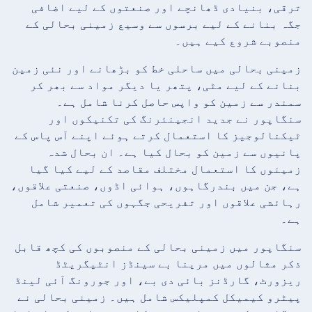
ترقی، بنیادی ڈھانچے اور صنعتوں کے لیے اضافی
جگہ بنانے کے لیے برسوں سے وسیع زمینی بحالی کے
منصوبے شروع کیے ہیں۔
زمینی بحالی میں ساحلی خط کو بڑھانے اور نئی زمین
بنانے کے لیے مٹی، پتھر یا دیگر مواد سے بھر کر
سمندر سے زمین کو واپس حاصل کرنا شامل ہے۔
سنگاپور نے جدید انجینئرنگ کی تکنیکوں اور
ٹیکنالوجیز کا استعمال کرتے ہوئے اپنے آس پاس کے
پانیوں سے زمین کو بحال کیا ہے۔ ان بحال شدہ
زمینوں کا استعمال مختلف مقاصد کے لیے کیا گیا
ہے، جن میں بندرگاہوں، ہوائی اڈوں، صنعتی علاقوں،
رہائشی علاقوں اور تفریحی جگہوں کی تعمیر شامل
ہے۔
سنگاپور میں زمینی بحالی کے منصوبوں کی کچھ قابل
ذکر مثالوں میں مرینا بے سینڈز انٹیگریٹڈ
ریزورٹ، گارڈنز بائی دی بے، اور جورونگ آئی لینڈ
پیٹرو کیمیکل کمپلیکس شامل ہیں۔ زمینی بحالی نے