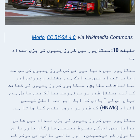
Morio
,
CC BY-SA 4.0
, via Wikimedia Commons
حقیقت 10: سنگاپور میں کروڑ پتیوں کی بڑی تعداد
ہے
سنگاپور میں دنیا میں فی کس کروڑ پتیوں کی سب سے
زیادہ تعداد میں سے ایک ہے۔ مختلف رپورٹس اور
مطالعات کے مطابق، سنگاپور کروڑ پتیوں کی کثافت
کے لیے مستقل طور پر سرفہرست ممالک میں شامل ہے،
جہاں اس کی آبادی کا ایک اہم حصہ اعلیٰ قیمتی
افراد (HNWIs) کے طور پر درجہ بندی کیا جاتا ہے۔
سنگاپور میں کروڑ پتیوں کی بڑی تعداد میں شامل
عوامل میں اس کی مضبوط معیشت، سازگار کاروباری
ماحول، کم ٹیکسیشن، اور عالمی مالیاتی مرکز کے