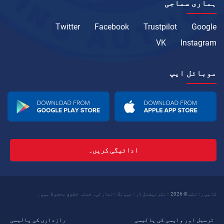
ہماری سماجی
Twitter
Facebook
Trustpilot
Google
VK
Instagram
موبائل ایپ
ادائیگی کریں۔
کاپی رائٹس © 2026 انٹرنیشنل ڈرائیونگ اتھارٹی۔ جملہ حقوق محفوظ ہیں۔
ترسیل اور واپسی کی پالیسی
رازداری کی پالیسی