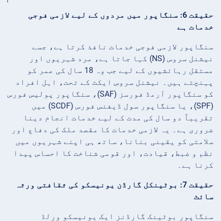
حقیقت 6: سنگاپور میں مردوں کے لیے لازمی فوجی
خدمات ہے
سنگاپور لازمی فوجی خدمات نافذ کرتا ہے، جسے
نیشنل سروس (NS) کہا جاتا ہے، مرد شہریوں اور
مستقل رہائشیوں کے لیے جب وہ 18 سال کی عمر کو
پہنچتے ہیں۔ نیشنل سروس ایکٹ کے تحت، اہل افراد
کو سنگاپور آرمڈ فورسز (SAF)، سنگاپور پولیس فورس
(SPF)، یا سنگاپور سول ڈیفنس فورس (SCDF) میں
تقریباً دو سال کی مدت کے لیے خدمات انجام دینا
ضروری ہے۔ یہ لازمی خدمات کا مقصد ملک کی دفاع اور
سلامتی کو یقینی بنانا، ساتھ ہی اپنے شہریوں میں
نظم و ضبط، قیادت، اور قومی شناخت کا احساس پیدا
کرنا ہے۔
حقیقت 7: بوٹینکل گارڈن یونیسکو کی ثقافتی ورثہ
سائٹ
سنگاپور بوٹینک گارڈنز ایک یونیسکو ورلڈ