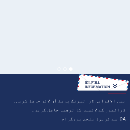
کیسے
بین الاقوامی ڈرائیونگ پرمٹ آن لائن حاصل کریں۔
ڈرائیور کے لائسنس کا ترجمہ حاصل کریں۔
IDA سے ٹریول ملحق پروگرام