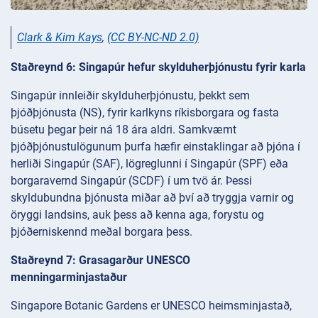
Clark & Kim Kays
,
(CC BY-NC-ND 2.0)
Staðreynd 6: Singapúr hefur skylduherþjónustu fyrir karla
Singapúr innleiðir skylduherþjónustu, þekkt sem
þjóðþjónusta (NS), fyrir karlkyns ríkisborgara og fasta
búsetu þegar þeir ná 18 ára aldri. Samkvæmt
þjóðþjónustulögunum þurfa hæfir einstaklingar að þjóna í
herliði Singapúr (SAF), lögreglunni í Singapúr (SPF) eða
borgaravernd Singapúr (SCDF) í um tvö ár. Þessi
skyldubundna þjónusta miðar að því að tryggja varnir og
öryggi landsins, auk þess að kenna aga, forystu og
þjóðerniskennd meðal borgara þess.
Staðreynd 7: Grasagarður UNESCO
menningarminjastaður
Singapore Botanic Gardens er UNESCO heimsminjastað,