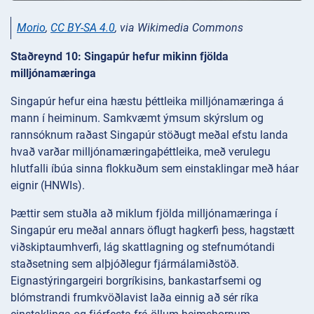
Morio
,
CC BY-SA 4.0
, via Wikimedia Commons
Staðreynd 10: Singapúr hefur mikinn fjölda
milljónamæringa
Singapúr hefur eina hæstu þéttleika milljónamæringa á
mann í heiminum. Samkvæmt ýmsum skýrslum og
rannsóknum raðast Singapúr stöðugt meðal efstu landa
hvað varðar milljónamæringaþéttleika, með verulegu
hlutfalli íbúa sinna flokkuðum sem einstaklingar með háar
eignir (HNWIs).
Þættir sem stuðla að miklum fjölda milljónamæringa í
Singapúr eru meðal annars öflugt hagkerfi þess, hagstætt
viðskiptaumhverfi, lág skattlagning og stefnumótandi
staðsetning sem alþjóðlegur fjármálamiðstöð.
Eignastýringargeiri borgríkisins, bankastarfsemi og
blómstrandi frumkvöðlavist laða einnig að sér ríka