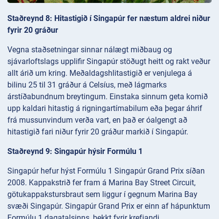
Staðreynd 8: Hitastigið í Singapúr fer næstum aldrei niður
fyrir 20 gráður
Vegna staðsetningar sinnar nálægt miðbaug og
sjávarloftslags upplifir Singapúr stöðugt heitt og rakt veður
allt árið um kring. Meðaldagshlitastigið er venjulega á
bilinu 25 til 31 gráður á Celsíus, með lágmarks
árstíðabundnum breytingum. Einstaka sinnum geta komið
upp kaldari hitastig á rigningartímabilum eða þegar áhrif
frá mussunvindum verða vart, en það er óalgengt að
hitastigið fari niður fyrir 20 gráður markið í Singapúr.
Staðreynd 9: Singapúr hýsir Formúlu 1
Singapúr hefur hýst Formúlu 1 Singapúr Grand Prix síðan
2008. Kappakstrið fer fram á Marina Bay Street Circuit,
götukappakstursbraut sem liggur í gegnum Marina Bay
svæði Singapúr. Singapúr Grand Prix er einn af hápunktum
Formúlu 1 dagatalsinns, þekkt fyrir krefjandi