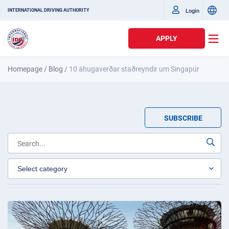
Login
INTERNATIONAL DRIVING AUTHORITY
APPLY
Homepage
/
Blog
/
10 áhugaverðar staðreyndir um Singapúr
SUBSCRIBE