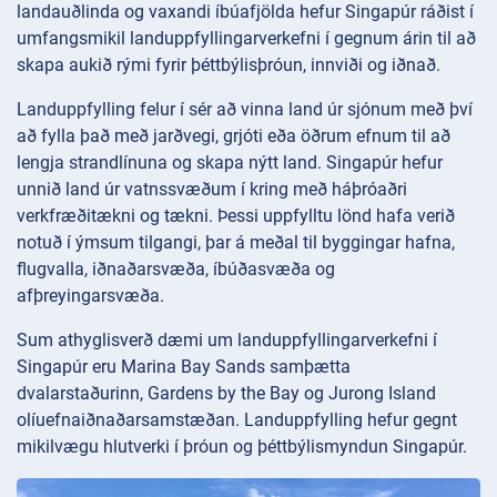
landauðlinda og vaxandi íbúafjölda hefur Singapúr ráðist í
umfangsmikil landuppfyllingarverkefni í gegnum árin til að
skapa aukið rými fyrir þéttbýlisþróun, innviði og iðnað.
Landuppfylling felur í sér að vinna land úr sjónum með því
að fylla það með jarðvegi, grjóti eða öðrum efnum til að
lengja strandlínuna og skapa nýtt land. Singapúr hefur
unnið land úr vatnssvæðum í kring með háþróaðri
verkfræðitækni og tækni. Þessi uppfylltu lönd hafa verið
notuð í ýmsum tilgangi, þar á meðal til byggingar hafna,
flugvalla, iðnaðarsvæða, íbúðasvæða og
afþreyingarsvæða.
Sum athyglisverð dæmi um landuppfyllingarverkefni í
Singapúr eru Marina Bay Sands samþætta
dvalarstaðurinn, Gardens by the Bay og Jurong Island
olíuefnaiðnaðarsamstæðan. Landuppfylling hefur gegnt
mikilvægu hlutverki í þróun og þéttbýlismyndun Singapúr.