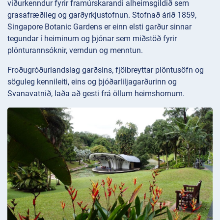
viðurkenndur fyrir framúrskarandi alheimsgildið sem
grasafræðileg og garðyrkjustofnun. Stofnað árið 1859,
Singapore Botanic Gardens er einn elsti garður sinnar
tegundar í heiminum og þjónar sem miðstöð fyrir
plönturannsóknir, verndun og menntun.
Froðugróðurlandslag garðsins, fjölbreyttar plöntusöfn og
söguleg kennileiti, eins og þjóðarliljagarðurinn og
Svanavatnið, laða að gesti frá öllum heimshornum.