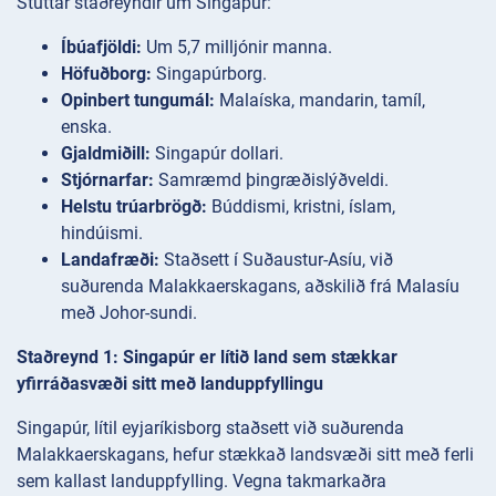
Stuttar staðreyndir um Singapúr:
Íbúafjöldi:
Um 5,7 milljónir manna.
Höfuðborg:
Singapúrborg.
Opinbert tungumál:
Malaíska, mandarin, tamíl,
enska.
Gjaldmiðill:
Singapúr dollari.
Stjórnarfar:
Samræmd þingræðislýðveldi.
Helstu trúarbrögð:
Búddismi, kristni, íslam,
hindúismi.
Landafræði:
Staðsett í Suðaustur-Asíu, við
suðurenda Malakkaerskagans, aðskilið frá Malasíu
með Johor-sundi.
Staðreynd 1: Singapúr er lítið land sem stækkar
yfirráðasvæði sitt með landuppfyllingu
Singapúr, lítil eyjaríkisborg staðsett við suðurenda
Malakkaerskagans, hefur stækkað landsvæði sitt með ferli
sem kallast landuppfylling. Vegna takmarkaðra