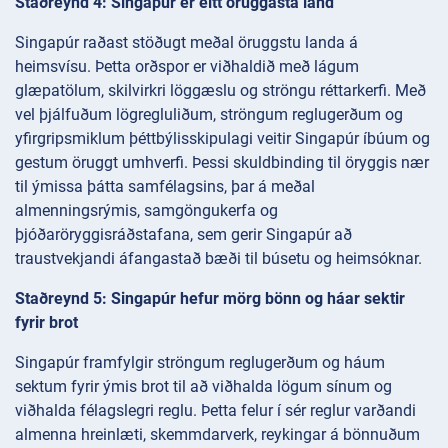
Staðreynd 4: Singapúr er eitt öruggasta land
Singapúr raðast stöðugt meðal öruggstu landa á
heimsvísu. Þetta orðspor er viðhaldið með lágum
glæpatölum, skilvirkri löggæslu og ströngu réttarkerfi. Með
vel þjálfuðum lögregluliðum, ströngum reglugerðum og
yfirgripsmiklum þéttbýlisskipulagi veitir Singapúr íbúum og
gestum öruggt umhverfi. Þessi skuldbinding til öryggis nær
til ýmissa þátta samfélagsins, þar á meðal
almenningsrýmis, samgöngukerfa og
þjóðaröryggisráðstafana, sem gerir Singapúr að
traustvekjandi áfangastað bæði til búsetu og heimsóknar.
Staðreynd 5: Singapúr hefur mörg bönn og háar sektir
fyrir brot
Singapúr framfylgir ströngum reglugerðum og háum
sektum fyrir ýmis brot til að viðhalda lögum sínum og
viðhalda félagslegri reglu. Þetta felur í sér reglur varðandi
almenna hreinlæti, skemmdarverk, reykingar á bönnuðum