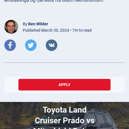
einstaklinga og fjárfesta frá öllum heimshornum.
By
Ben Wilder
Published March 30, 2024 • 7m to read
APPLY
July 28, 2022
Toyota Land
Cruiser Prado vs