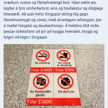
svæðum, ruslun og fíkniefnatengd brot. Háar sektir eru
lagðar á fyrir umferðarbrot, eins og hraðakstur og ólöglega
bílastæði. Að auki hefur Singapúr ströng lög gegn
fíkniefnasmygli og vörslu, með alvarlegum refsingum, þar
á meðal fangelsi og dauðarefsingu. Á heildina litið miða
þessar ráðstafanir að því að tryggja hreinlæti, öryggi og
fylgni við lögin í Singapúr.