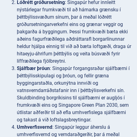
Lóðrétt gróðursetning
: Singapúr hefur innleitt
nýstárlegar frumkvæði til að hámarka grænsku í
þéttbýlissvæðum sínum, þar á meðal lóðrétt
gróðursetningarverkefni eins og grænar veggir og
þakgarða á byggingum. Þessi frumkvæði bæta ekki
aðeins fagurfræðilega aðdráttarafl borgarlínunnar
heldur hjálpa einnig til við að bæta loftgæði, draga úr
hitaeyju-áhrifum þéttbýlis og veita búsvæði fyrir
líffræðilega fjölbreytni.
Sjálfbær þróun
: Singapúr forgangsraðar sjálfbærni í
þéttbýlisskipulagi og þróun, og fellir græna
byggingarstaðla, orkunýtna innviði og
vatnsverndarráðstafanir inn í þéttbýlisverkefni sín.
Skuldbinding borgríkisins til sjálfbærni er augljós í
frumkvæði eins og Singapore Green Plan 2030, sem
útlistar aðferðir til að efla umhverfislega sjálfbærni
og takast á við loftslagsbreytingar.
Umhverfisvernd
: Singapúr leggur áherslu á
umhverfisvernd og verndaraðgerðir, þar á meðal