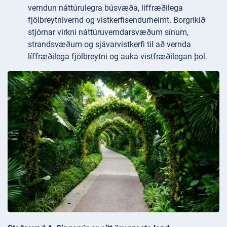
verndun náttúrulegra búsvæða, líffræðilega
fjölbreytnivernd og vistkerfisendurheimt. Borgríkið
stjórnar virkni náttúruverndarsvæðum sínum,
strandsvæðum og sjávarvistkerfi til að vernda
líffræðilega fjölbreytni og auka vistfræðilegan þol.