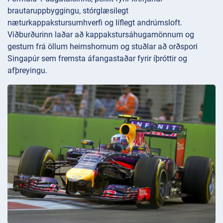
brautaruppbyggingu, stórglæsilegt
næturkappakstursumhverfi og líflegt andrúmsloft.
Viðburðurinn laðar að kappakstursáhugamönnum og
gestum frá öllum heimshornum og stuðlar að orðspori
Singapúr sem fremsta áfangastaðar fyrir íþróttir og
afþreyingu.