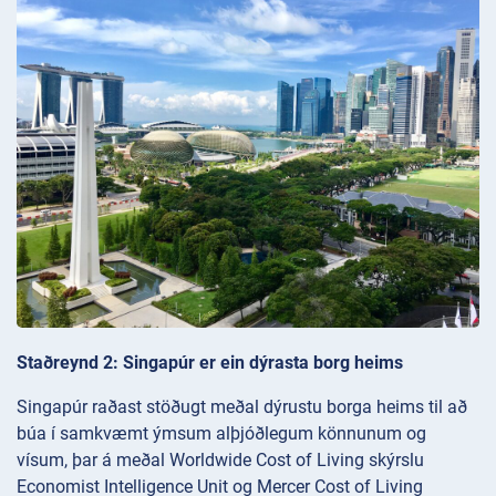
Staðreynd 2: Singapúr er ein dýrasta borg heims
Singapúr raðast stöðugt meðal dýrustu borga heims til að
búa í samkvæmt ýmsum alþjóðlegum könnunum og
vísum, þar á meðal Worldwide Cost of Living skýrslu
Economist Intelligence Unit og Mercer Cost of Living