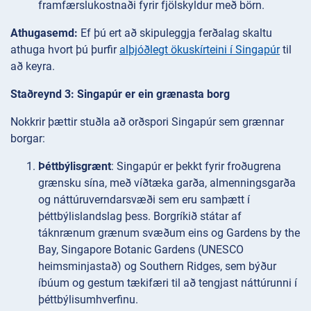
framfærslukostnaði fyrir fjölskyldur með börn.
Athugasemd:
Ef þú ert að skipuleggja ferðalag skaltu
athuga hvort þú þurfir
alþjóðlegt ökuskírteini í Singapúr
til
að keyra.
Staðreynd 3: Singapúr er ein grænasta borg
Nokkrir þættir stuðla að orðspori Singapúr sem grænnar
borgar:
Þéttbýlisgrænt
: Singapúr er þekkt fyrir froðugrena
grænsku sína, með víðtæka garða, almenningsgarða
og náttúruverndarsvæði sem eru samþætt í
þéttbýlislandslag þess. Borgríkið státar af
táknrænum grænum svæðum eins og Gardens by the
Bay, Singapore Botanic Gardens (UNESCO
heimsminjastað) og Southern Ridges, sem býður
íbúum og gestum tækifæri til að tengjast náttúrunni í
þéttbýlisumhverfinu.