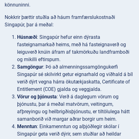
könnuninni.
Nokkrir þættir stuðla að háum framfærslukostnaði
Singapúr, þar á meðal:
Húsnæði
: Singapúr hefur einn dýrasta
fasteignamarkað heims, með há fasteignaverð og
leiguverð knúin áfram af takmörkuðu landframboði
og mikilli eftirspurn.
Samgöngur
: Þó að almenningssamgöngukerfi
Singapúr sé skilvirkt getur eignarhald og viðhald á bíl
verið dýrt vegna hárra ökutækjaskatta, Certificate of
Entitlement (COE) gjalda og veggjalda.
Vörur og þjónusta
: Verð á daglegum vörum og
þjónustu, þar á meðal matvörum, veitingum,
afþreyingu og heilbrigðisþjónustu, er tiltölulega hátt
samanborið við margar aðrar borgir um heim.
Menntun
: Einkamenntun og alþjóðlegir skólar í
Singapúr geta verið dýrir, sem stuðlar að heildar