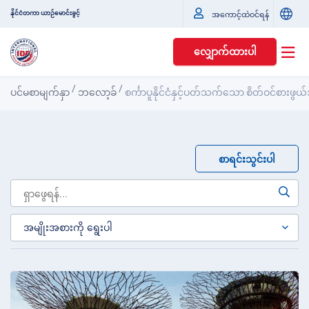
နိုင်ငံတကာ ယာဉ်မောင်းခွင့်
အကောင့်ထဲဝင်ရန်
လျှောက်ထားပါ
/
/
ပင်မစာမျက်နှာ
ဘလော့ခ်
စင်္ကာပူနိုင်ငံနှင့်ပတ်သက်သော စိတ်ဝင်စားဖွ
စာရင်းသွင်းပါ