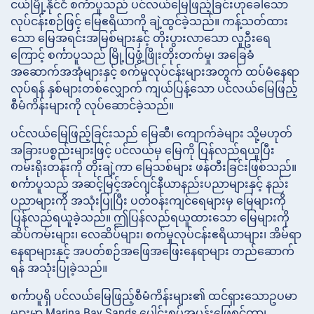
ငယ်မြို့နိုင်ငံ စင်္ကာပူသည် ပင်လယ်မြေဖြည့်ခြင်းဟုခေါ်သော
လုပ်ငန်းစဉ်ဖြင့် မြေဧရိယာကို ချဲ့ထွင်ခဲ့သည်။ ကန့်သတ်ထား
သော မြေအရင်းအမြစ်များနှင့် တိုးပွားလာသော လူဦးရေ
ကြောင့် စင်္ကာပူသည် မြို့ပြဖွံ့ဖြိုးတိုးတက်မှု၊ အခြေခံ
အဆောက်အအုံများနှင့် စက်မှုလုပ်ငန်းများအတွက် ထပ်မံနေရာ
လုပ်ရန် နှစ်များတစ်လျှောက် ကျယ်ပြန့်သော ပင်လယ်မြေဖြည့်
စီမံကိန်းများကို လုပ်ဆောင်ခဲ့သည်။
ပင်လယ်မြေဖြည့်ခြင်းသည် မြေဆီ၊ ကျောက်ခဲများ သို့မဟုတ်
အခြားပစ္စည်းများဖြင့် ပင်လယ်မှ မြေကို ပြန်လည်ရယူပြီး
ကမ်းရိုးတန်းကို တိုးချဲ့ကာ မြေသစ်များ ဖန်တီးခြင်းဖြစ်သည်။
စင်္ကာပူသည် အဆင့်မြင့်အင်ဂျင်နီယာနည်းပညာများနှင့် နည်း
ပညာများကို အသုံးပြုပြီး ပတ်ဝန်းကျင်ရေများမှ မြေများကို
ပြန်လည်ရယူခဲ့သည်။ ဤပြန်လည်ရယူထားသော မြေများကို
ဆိပ်ကမ်းများ၊ လေဆိပ်များ၊ စက်မှုလုပ်ငန်းဧရိယာများ၊ အိမ်ရာ
နေရာများနှင့် အပတ်စဉ်အဖြေအဖြေးနေရာများ တည်ဆောက်
ရန် အသုံးပြုခဲ့သည်။
စင်္ကာပူရှိ ပင်လယ်မြေဖြည့်စီမံကိန်းများ၏ ထင်ရှားသောဥပမာ
များမှာ Marina Bay Sands ပေါင်းစပ်အပန်းဖြေစင်တာ၊