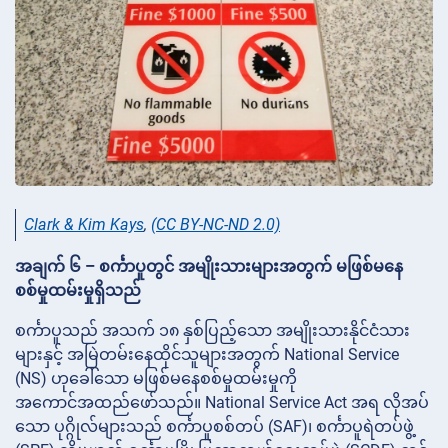
Clark & Kim Kays
,
(CC BY-NC-ND 2.0)
အချက် ၆ – စင်္ကာပူတွင် အမျိုးသားများအတွက် မဖြစ်မနေ
စစ်မှုထမ်းမှုရှိသည်
စင်္ကာပူသည် အသက် ၁၈ နှစ်ပြည့်သော အမျိုးသားနိုင်ငံသား
များနှင့် အမြဲတမ်းနေထိုင်သူများအတွက် National Service
(NS) ဟုခေါ်သော မဖြစ်မနေစစ်မှုထမ်းမှုကို
အကောင်အထည်ဖော်သည်။ National Service Act အရ လိုအပ်
သော ပုဂ္ဂိုလ်များသည် စင်္ကာပူစစ်တပ် (SAF)၊ စင်္ကာပူရဲတပ်ဖွဲ့