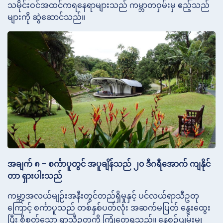
သမိုင်းဝင်အထင်ကရနေရာများသည် ကမ္ဘာတဝှမ်းမှ ဧည့်သည်
များကို ဆွဲဆောင်သည်။
အချက် ၈ – စင်္ကာပူတွင် အပူချိန်သည် ၂၀ ဒီဂရီအောက် ကျနိုင်
တာ ရှားပါးသည်
ကမ္ဘာ့အလယ်မျဉ်းအနီးတွင်တည်ရှိမှုနှင့် ပင်လယ်ရာသီဥတု
ကြောင့် စင်္ကာပူသည် တစ်နှစ်ပတ်လုံး အဆက်မပြတ် နွေးထွေး
ပြီး စိုစွတ်သော ရာသီဥတုကို ကြုံတွေ့ရသည်။ နေ့စဉ်ပျမ်းမျှ