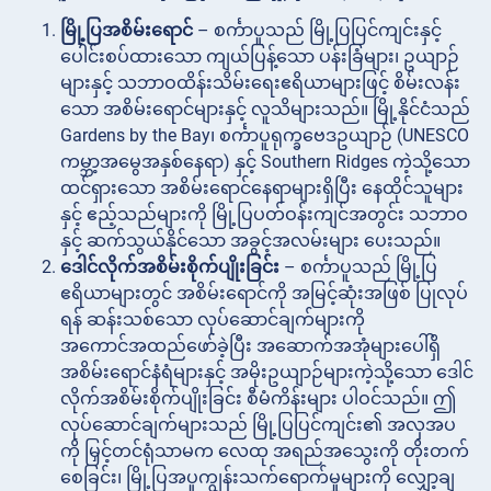
မြို့ပြအစိမ်းရောင်
– စင်္ကာပူသည် မြို့ပြပြင်ကျင်းနှင့်
ပေါင်းစပ်ထားသော ကျယ်ပြန့်သော ပန်းခြံများ၊ ဥယျာဉ်
များနှင့် သဘာဝထိန်းသိမ်းရေးဧရိယာများဖြင့် စိမ်းလန်း
သော အစိမ်းရောင်များနှင့် လူသိများသည်။ မြို့နိုင်ငံသည်
Gardens by the Bay၊ စင်္ကာပူရုက္ခဗေဒဥယျာဉ် (UNESCO
ကမ္ဘာ့အမွေအနှစ်နေရာ) နှင့် Southern Ridges ကဲ့သို့သော
ထင်ရှားသော အစိမ်းရောင်နေရာများရှိပြီး နေထိုင်သူများ
နှင့် ဧည့်သည်များကို မြို့ပြပတ်ဝန်းကျင်အတွင်း သဘာဝ
နှင့် ဆက်သွယ်နိုင်သော အခွင့်အလမ်းများ ပေးသည်။
ဒေါင်လိုက်အစိမ်းစိုက်ပျိုးခြင်း
– စင်္ကာပူသည် မြို့ပြ
ဧရိယာများတွင် အစိမ်းရောင်ကို အမြင့်ဆုံးအဖြစ် ပြုလုပ်
ရန် ဆန်းသစ်သော လုပ်ဆောင်ချက်များကို
အကောင်အထည်ဖော်ခဲ့ပြီး အဆောက်အအုံများပေါ်ရှိ
အစိမ်းရောင်နံရံများနှင့် အမိုးဥယျာဉ်များကဲ့သို့သော ဒေါင်
လိုက်အစိမ်းစိုက်ပျိုးခြင်း စီမံကိန်းများ ပါဝင်သည်။ ဤ
လုပ်ဆောင်ချက်များသည် မြို့ပြပြင်ကျင်း၏ အလှအပ
ကို မြှင့်တင်ရုံသာမက လေထု အရည်အသွေးကို တိုးတက်
စေခြင်း၊ မြို့ပြအပူကျွန်းသက်ရောက်မှုများကို လျှော့ချ