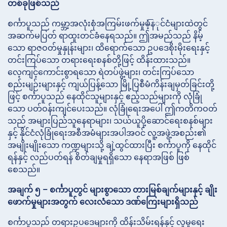
တစ်ခုဖြစ်သည်
စင်္ကာပူသည် ကမ္ဘာ့အလုံးစုံအကြမ်းဖက်မှုမဲ့နিုင်ငံများထဲတွင်
အဆက်မပြတ် ရာထူးတင်ခံနေရသည်။ ဤအမည်သည် နိမ့်
သော ရာဇဝတ်မှုနှုန်းများ၊ ထိရောက်သော ဥပဒေစိုးမိုးရေးနှင့်
တင်းကြပ်သော တရားရေးစနစ်တို့ဖြင့် ထိန်းထားသည်။
လေ့ကျင့်ကောင်းစွာရသော ရဲတပ်ဖွဲ့များ၊ တင်းကြပ်သော
စည်းမျဉ်းများနှင့် ကျယ်ပြန့်သော မြို့ပြစီမံကိန်းချမှတ်ခြင်းတို့
ဖြင့် စင်္ကာပူသည် နေထိုင်သူများနှင့် ဧည့်သည်များကို လုံခြုံ
သော ပတ်ဝန်းကျင်ပေးသည်။ လုံခြုံရေးအပေါ် ဤကတိကဝတ်
သည် အများပြည်သူနေရာများ၊ သယ်ယူပို့ဆောင်ရေးစနစ်များ
နှင့် နိုင်ငံလုံခြုံရေးအစီအမံများအပါအဝင် လူ့အဖွဲ့အစည်း၏
အမျိုးမျိုးသော ကဏ္ဍများသို့ ချဲ့ထွင်ထားပြီး စင်္ကာပူကို နေထိုင်
ရန်နှင့် လည်ပတ်ရန် စိတ်ချမှုရရှိသော နေရာအဖြစ် ဖြစ်
စေသည်။
အချက် ၅ – စင်္ကာပူတွင် များစွာသော တားမြစ်ချက်များနှင့် ချိုး
ဖောက်မှုများအတွက် လေးလံသော ဒဏ်ကြေးများရှိသည်
စင်္ကာပူသည် တရားဥပဒေများကို ထိန်းသိမ်းရန်နှင့် လူမှုရေး