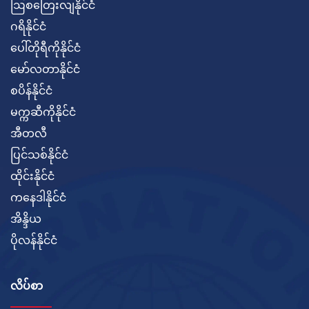
ဩစတြေးလျနိုင်ငံ
ဂရိနိုင်ငံ
ပေါ်တိုရီကိုနိုင်ငံ
မော်လတာနိုင်ငံ
စပိန်နိုင်ငံ
မက္ကဆီကိုနိုင်ငံ
အီတလီ
ပြင်သစ်နိုင်ငံ
ထိုင်းနိုင်ငံ
ကနေဒါနိုင်ငံ
အိန္ဒိယ
ပိုလန်နိုင်ငံ
လိပ်စာ