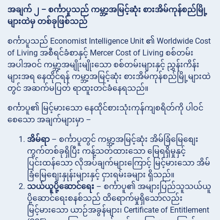
အချက် ၂ – စင်္ကာပူသည် ကမ္ဘာ့အမြင့်ဆုံး စားအိမ်ကုန်စည်မြို့
များထဲမှ တစ်ခုဖြစ်သည်
စင်္ကာပူသည် Economist Intelligence Unit ၏ Worldwide Cost
of Living အစီရင်ခံစာနှင့် Mercer Cost of Living စစ်တမ်း
အပါအဝင် ကမ္ဘာ့အမျိုးမျိုးသော စစ်တမ်းများနှင့် ညွှန်းကိန်း
များအရ နေထိုင်ရန် ကမ္ဘာ့အမြင့်ဆုံး စားအိမ်ကုန်စည်မြို့များထဲ
တွင် အဆက်မပြတ် ရာထူးတင်ခံနေရသည်။
စင်္ကာပူ၏ မြင့်မားသော နေထိုင်စားသုံးကုန်ကျစရိတ်ကို ပါဝင်
စေသော အချက်များမှာ –
အိမ်ရာ
– စင်္ကာပူတွင် ကမ္ဘာ့အမြင့်ဆုံး အိမ်ခြံမြေစျေး
ကွက်တစ်ခုရှိပြီး ကန့်သတ်ထားသော မြေရရှိမှုနှင့်
ပြင်းထန်သော လိုအပ်ချက်များကြောင့် မြင့်မားသော အိမ်
ခြံမြေစျေးနှုန်းများနှင့် ငှားရမ်းခများ ရှိသည်။
သယ်ယူပို့ဆောင်ရေး
– စင်္ကာပူ၏ အများပြည်သူသယ်ယူ
ပို့ဆောင်ရေးစနစ်သည် ထိရောက်မှုရှိသော်လည်း
မြင့်မားသော ယာဉ်အခွန်များ၊ Certificate of Entitlement