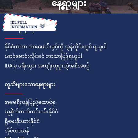
နေရာများ
ဘယ်လိုလုပ်ရမလဲ
နိုင်ငံတကာ ကားမောင်းခွင့်ကို အွန်လိုင်းတွင် ရယူပါ
ယာဉ်မောင်းလိုင်စင် ဘာသာပြန်ရယူပါ
IDA မှ ခရီးသွား အကျိုးတူပူးတွဲအစီအစဉ်
လူသိများသောနေရာများ
အမေရိကန်ပြည်ထောင်စု
ယူနိုက်တက်ကင်းဒမ်းနိုင်ငံ
ရိုမေးနီးယားနိုင်ငံ
အိုင်ယာလန်