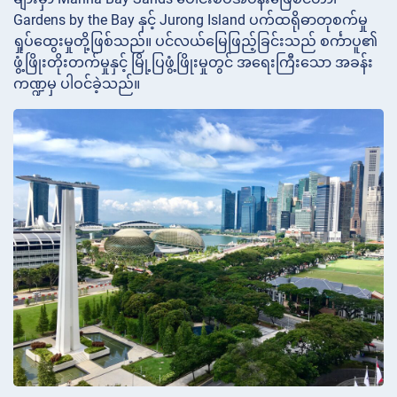
Gardens by the Bay နှင့် Jurong Island ပက်ထရိုဓာတုစက်မှု
ရှုပ်ထွေးမှုတို့ဖြစ်သည်။ ပင်လယ်မြေဖြည့်ခြင်းသည် စင်္ကာပူ၏
ဖွံ့ဖြိုးတိုးတက်မှုနှင့် မြို့ပြဖွံ့ဖြိုးမှုတွင် အရေးကြီးသော အခန်း
ကဏ္ဍမှ ပါဝင်ခဲ့သည်။