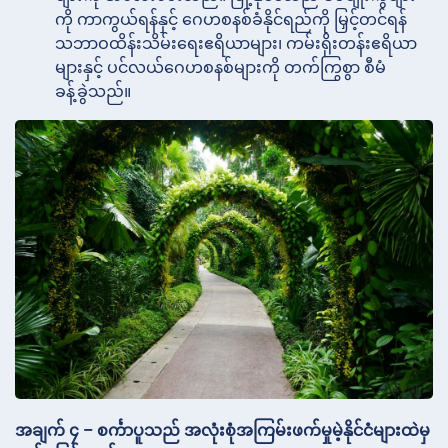
ကို ကာကွယ်ရန်နှင့် ဂေဟစနစ်ခံနိုင်ရည်ကို မြှင့်တင်ရန်
သဘာဝထိန်းသိမ်းရေးဧရိယာများ၊ ကမ်းရိုးတန်းဧရိယာ
များနှင့် ပင်လယ်ဂေဟစနစ်များကို တက်ကြွစွာ စီမံ
ခန့်ခွဲသည်။
အချက် ၄ – စင်္ကာပူသည် အလုံးစုံအကြမ်းဖက်မှုမဲ့နိုင်ငံများထဲမှ