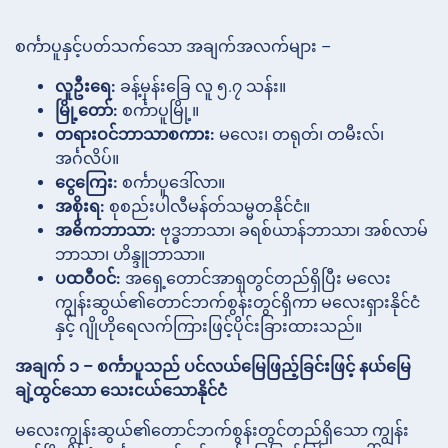
စင်္ကာပူနှင့်ပတ်သက်သော အချက်အလက်များ –
လူဦးရေ:
ခန့်မှန်းခြေ လူ ၅.၇ သန်း။
မြို့တော်:
စင်္ကာပူမြို့။
တရားဝင်ဘာသာစကား:
မလေး၊ တရုတ်၊ တမီးလ်၊
အင်္ဂလိပ်။
ငွေကြေး:
စင်္ကာပူဒေါ်လာ။
အစိုးရ:
စုစည်းပါလီမန်တ်သမ္မတနိုင်ငံ။
အဓိကဘာသာ:
ဗုဒ္ဓဘာသာ၊ ခရစ်ယာန်ဘာသာ၊ အစ်လာမ်
ဘာသာ၊ ဟိန္ဒူဘာသာ။
ပထဝီဝင်:
အရှေ့တောင်အာရှတွင်တည်ရှိပြီး မလေး
ကျွန်းဆွယ်၏တောင်ဘက်စွန်းတွင်ရှိကာ မလေးရှားနိုင်ငံ
နှင့် ဂျိုဟိုရေလက်ကြားဖြင့်ပိုင်းခြားထားသည်။
အချက် ၁ – စင်္ကာပူသည် ပင်လယ်မြေဖြည့်ခြင်းဖြင့် နယ်မြေ
ချဲ့ထွင်သော သေးငယ်သောနိုင်ငံ
မလေးကျွန်းဆွယ်၏တောင်ဘက်စွန်းတွင်တည်ရှိသော ကျွန်း