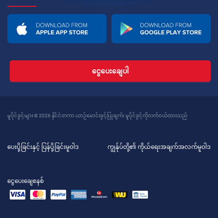
ငွေပေးချေပါ
မူပိုင်ခွင့်များ © 2026 နိုင်ငံတကာ ယာဉ်မောင်းခွင့်ပြုချက်၊ မူပိုင်ခွင့်ကိုလက်ဝယ်ထားသည်
ပေးပို့ခြင်းနှင့် ပြန်ပို့ခြင်းမူဝါဒ
ကျွန်ုပ်တို့၏ ကိုယ်ရေးအချက်အလက်မူဝါဒ
ငွေပေးချေစနစ်