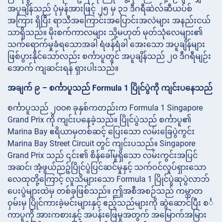
အပူချိန်သည် ပုံမှန်အားဖြင့် ၂၅ မှ ၃၁ ဒီဂရီဆဲလ်ဆီယပ်စ်
အကြား ရှိပြီး ရာသီအကြောင်းအပြောင်းအလဲများ အနည်းငယ်
သာရှိသည်။ မိုးစက်ကာလများ သို့မဟုတ် မုတ်သုံလေများ၏
သက်ရောက်မှုခံရသောအခါ ရံဖန်ရံခါ အေးသော အပူချိန်များ
ဖြစ်ပွားနိုင်သော်လည်း စင်္ကာပူတွင် အပူချိန်သည် ၂၀ ဒီဂရီမျဉ်း
အောက် ကျဆင်းရန် ရှားပါးသည်။
အချက် ၉ – စင်္ကာပူသည် Formula 1 ပြိုင်ပွဲကို ကျင်းပနေသည်
စင်္ကာပူသည် ၂၀၀၈ ခုနှစ်ကတည်းက Formula 1 Singapore
Grand Prix ကို ကျင်းပနေခဲ့သည်။ ပြိုင်ပွဲသည် စင်္ကာပူ၏
Marina Bay ဧရိယာမှတစ်ဆင့် ပြေးသော လမ်းခြေပွဲကွင်း
Marina Bay Street Circuit တွင် ကျင်းပသည်။ Singapore
Grand Prix သည် ၎င်း၏ စိန်ခေါ်မှုရှိသော လမ်းကွင်းအပြင်
အဆင်၊ အံ့ဖွယ်ညဉ့်ပြိုင်ပွဲပြင်ဆင်မှုနှင့် သက်ဝင်လှုပ်ရှားသော
လေထုတို့ကြောင့် လူသိများသော Formula 1 ပြိုင်ပွဲဆုပွဲလာဘ်
ပေးပွဲများထဲမှ တစ်ခုဖြစ်သည်။ ဤအစီအစဉ်သည် ကမ္ဘာတ
ဝှမ်းမှ ပြိုင်ကားခဲ့မင်းများနှင့် ဧည့်သည်များကို ဆွဲဆောင်ပြီး စင်္
ကာပူကို အားကစားနှင့် အပန်းဖြေမှုအတွက် အမြောက်အမြား