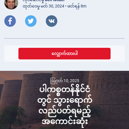
ထုတ်ဝေမှု မတ် 30, 2024 • ဖတ်ရန် 8m
လျှောက်ထားပါ
သြဂုတ် 10, 2025
ပါကစ္စတန်နိုင်ငံ
တွင် သွားရောက်
လည်ပတ်ရမည့်
အကောင်းဆုံး