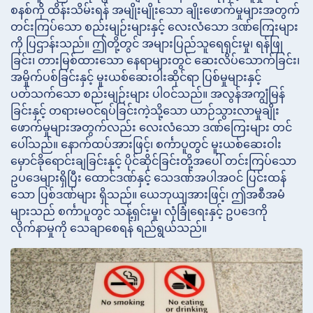
စနစ်ကို ထိန်းသိမ်းရန် အမျိုးမျိုးသော ချိုးဖောက်မှုများအတွက်
တင်းကြပ်သော စည်းမျဉ်းများနှင့် လေးလံသော ဒဏ်ကြေးများ
ကို ပြဌာန်းသည်။ ဤတို့တွင် အများပြည်သူရေရှင်းမှု၊ ရန်ဖြု
ခြင်း၊ တားမြစ်ထားသော နေရာများတွင် ဆေးလိပ်သောက်ခြင်း၊
အမှိုက်ပစ်ခြင်းနှင့် မူးယစ်ဆေးဝါးဆိုင်ရာ ပြစ်မှုများနှင့်
ပတ်သက်သော စည်းမျဉ်းများ ပါဝင်သည်။ အလွန်အကျွံမြန်
ခြင်းနှင့် တရားမဝင်ရပ်ခြင်းကဲ့သို့သော ယာဉ်သွားလာမှုချိုး
ဖောက်မှုများအတွက်လည်း လေးလံသော ဒဏ်ကြေးများ တင်
ပေါ်သည်။ နောက်ထပ်အားဖြင့်၊ စင်္ကာပူတွင် မူးယစ်ဆေးဝါး
မှောင်ခိုရောင်းချခြင်းနှင့် ပိုင်ဆိုင်ခြင်းတို့အပေါ် တင်းကြပ်သော
ဥပဒေများရှိပြီး ထောင်ဒဏ်နှင့် သေဒဏ်အပါအဝင် ပြင်းထန်
သော ပြစ်ဒဏ်များ ရှိသည်။ ယေဘုယျအားဖြင့်၊ ဤအစီအမံ
များသည် စင်္ကာပူတွင် သန့်ရှင်းမှု၊ လုံခြုံရေးနှင့် ဥပဒေကို
လိုက်နာမှုကို သေချာစေရန် ရည်ရွယ်သည်။