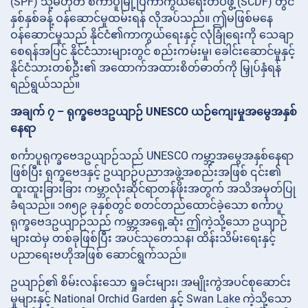
(SPF) သို့မဟုတ် စင်္ကာပူမြို့ပြကာကွယ်ရေးတပ်ဖွဲ့ (SCDF) တွင်
နှစ်နှစ်ခန့် ဝန်ဆောင်မှုထမ်းရန် လိုအပ်သည်။ ဤမဖြစ်မနေ
ဝန်ဆောင်မှုသည် နိုင်ငံ၏ကာကွယ်ရေးနှင့် လုံခြုံရေးကို သေချာ
စေရန်အပြင် နိုင်ငံသားများတွင် စည်းကမ်းမှု၊ ခေါင်းဆောင်မှုနှင့်
နိုင်ငံသားတစ်ဦး၏ အထောက်အထားစိတ်ဓာတ်ကို မြှုပ်နှံရန်
ရည်ရွယ်သည်။
အချက် ၇ – ရုက္ခဗေဒဥယျာဉ် UNESCO ယဉ်ကျေးမှုအမွေအနှစ်
နေရာ
စင်္ကာပူရုက္ခဗေဒဥယျာဉ်သည် UNESCO ကမ္ဘာ့အမွေအနှစ်နေရာ
ဖြစ်ပြီး ရုက္ခဗေဒနှင့် ဥယျာဉ်ပညာအဖွဲ့အစည်းအဖြစ် ၎င်း၏
ထူးထူးခြားခြား ကမ္ဘာလုံးဆိုင်ရာတန်ဖိုးအတွက် အသိအမှတ်ပြု
ခံရသည်။ ၁၈၅၉ ခုနှစ်တွင် စတင်တည်ထောင်ခဲ့သော စင်္ကာပူ
ရုက္ခဗေဒဥယျာဉ်သည် ကမ္ဘာ့အရှေ့ဆုံး ဤကဲ့သို့သော ဥယျာဉ်
များထဲမှ တစ်ခုဖြစ်ပြီး အပင်သုတေသန၊ ထိန်းသိမ်းရေးနှင့်
ပညာရေးဗဟိုအဖြစ် ဆောင်ရွက်သည်။
ဥယျာဉ်၏ စိမ်းလန်းသော ရှုခင်းများ၊ အမျိုးကွဲအပင်စုဆောင်း
မှုများနှင့် National Orchid Garden နှင့် Swan Lake ကဲ့သို့သော