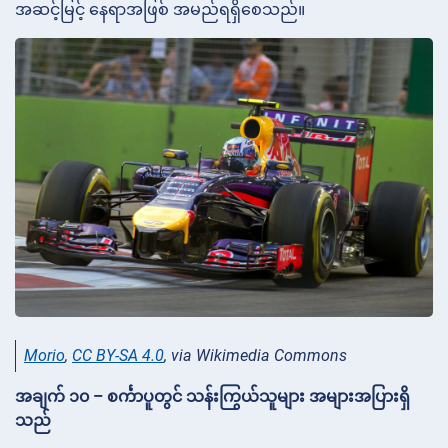
အဆင့်မြင့် နေရာအဖြစ် အမည်ရရှိစေသည်။
Morio
,
CC BY-SA 4.0
, via Wikimedia Commons
အချက် ၁၀ – စင်္ကာပူတွင် သန်းကြွယ်သူများ အများအပြားရှိ
သည်