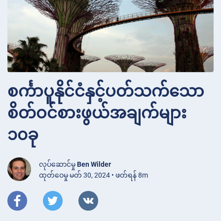
စင်္ကာပူနိုင်ငံနှင့်ပတ်သက်သော
စိတ်ဝင်စားဖွယ်အချက်များ
၁၀ခု
လုပ်ဆောင်မှု
Ben Wilder
ထုတ်ဝေမှု မတ် 30, 2024 • ဖတ်ရန် 8m