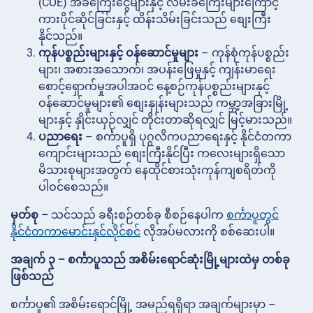
(COE) အခကြေးငွေများနှင့် လမ်းခကြေးများကြောင့်
ကားပိုင်ဆိုင်ခြင်းနှင့် ထိန်းသိမ်းခြင်းသည် စျေးကြီး
နိုင်သည်။
ကုန်ပစ္စည်းများနှင့် ဝန်ဆောင်မှုများ
– ကုန်စုံကုန်ပစ္စည်း
များ၊ အစားအသောက်၊ အပန်းဖြေမှုနှင့် ကျန်းမာရေး
စောင့်ရှောက်မှုအပါအဝင် နေ့စဉ်ကုန်ပစ္စည်းများနှင့်
ဝန်ဆောင်မှုများ၏ စျေးနှုန်းများသည် ကမ္ဘာ့အခြားမြို့
များနှင့် နှိုင်းယှဉ်လျှင် တိုင်းတာဆိုရလျှင် မြင့်မားသည်။
ပညာရေး
– စင်္ကာပူရှိ ပုဂ္ဂလိကပညာရေးနှင့် နိုင်ငံတကာ
ကျောင်းများသည် စျေးကြီးနိုင်ပြီး ကလေးများရှိသော
မိသားစုများအတွက် နေထိုင်စားသုံးကုန်ကျစရိတ်ကို
ပါဝင်စေသည်။
မှတ်စု –
သင်သည် ခရီးစဉ်တစ်ခု စီစဉ်နေပါက
စင်္ကာပူတွင်
နိုင်ငံတကာမောင်းနှင်လိုင်စင်
လိုအပ်မလားကို စစ်ဆေးပါ။
အချက် ၃ – စင်္ကာပူသည် အစိမ်းရောင်ဆုံးမြို့များထဲမှ တစ်ခု
ဖြစ်သည်
စင်္ကာပူ၏ အစိမ်းရောင်မြို့ အမည်ရရှိရာ အချက်များမှာ –