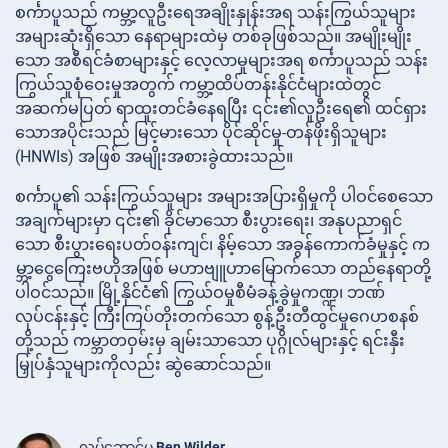
စင်္ကာပူသည် ကမ္ဘာ့လူဦးရေအချိုးနှုန်းအရ သန်းကြွယ်သူများ
အများဆုံးရှိသော နေရာများထဲမှ တစ်ခုဖြစ်သည်။ အမျိုးမျိုး
သော အစီရင်ခံစာများနှင့် လေ့လာမှုများအရ စင်္ကာပူသည် သန်း
ကြွယ်သူစုံဝေးမှုအတွက် ကမ္ဘာ့ထိပ်တန်းနိုင်ငံများထဲတွင်
အဆက်မပြတ် ရာထူးတင်ခံနေရပြီး ၎င်း၏လူဦးရေ၏ ထင်ရှား
သောအပိုင်းသည် မြင့်မားသော ပိုင်ဆိုင်မှု-တန်ဖိုးရှိသူများ
(HNWIs) အဖြစ် အမျိုးအစားခွဲထားသည်။
စင်္ကာပူ၏ သန်းကြွယ်သူများ အများအပြားရှိမှုကို ပါဝင်စေသော
အချက်များမှာ ၎င်း၏ ခိုင်မာသော စီးပွားရေး၊ အနုပညာရှင်
သော စီးပွားရေးပတ်ဝန်းကျင်၊ နိမ့်သော အခွန်ကောက်ခံမှုနှင့် က
မ္ဘာ့ငွေကြေးဗဟိုအဖြစ် မဟာဗျူဟာမြောက်သော တည်နေရာတို့
ပါဝင်သည်။ မြို့နိုင်ငံ၏ ကြွယ်ဝမှုစီမံခန့်ခွဲမှုကဏ္ဍ၊ ဘဏ်
လုပ်ငန်းနှင့် ကြီးကြပ်တိုးတက်သော စွန့်ဦးတီထွင်မှုဂေဟစနစ်
တို့သည် ကမ္ဘာတဝှမ်းမှ ချမ်းသာသော ပုဂ္ဂိုလ်များနှင့် ရင်းနှီး
မြှုပ်နှံသူများကိုလည်း ဆွဲဆောင်သည်။
လုပ်ဆောင်မှု
Ben Wilder