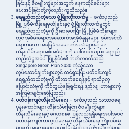
ခြင်းနှင့် ဇီဝမျိုးကွဲများအတွက် နေရာထိုင်ခင်းများ
ပေးအပ်ခြင်းတို့ကိုလည်း ကူညီသည်။
ရေရှည်တည်တံ့သော ဖွံ့ဖြိုးတိုးတက်မှု
– စင်္ကာပူသည်
မြို့ပြစီမံကိန်းချမှတ်ခြင်းနှင့် ဖွံ့ဖြိုးတိုးတက်မှုတွင်
ရေရှည်တည်တံ့မှုကို ဦးစားပေးပြီး မြို့ပြစီမံကိန်းများ
တွင် အစိမ်းရောင်အဆောက်အအုံစံနှုန်းများ၊ စွမ်းအင်ထိ
ရောက်သော အခြေခံအဆောက်အအုံများနှင့် ရေ
ထိန်းသိမ်းရေးအစီအမံများကို ပေါင်းစပ်သည်။ ရေရှည်
တည်တံ့မှုအပေါ် မြို့နိုင်ငံ၏ ကတိကဝတ်သည်
Singapore Green Plan 2030 ကဲ့သို့သော
လုပ်ဆောင်ချက်များတွင် ထင်ရှားပြီး ပတ်ဝန်းကျင်
ရေရှည်တည်တံ့မှုကို တိုးတက်စေရန်နှင့် ရာသီဥတု
ပြောင်းလဲမှုကို ကိုင်တွယ်ဖြေရှင်းရန် နည်းဗျူဟာများကို
အကြမ်းဖျင်းဖော်ပြသည်။
ပတ်ဝန်းကျင်ထိန်းသိမ်းရေး
– စင်္ကာပူသည် သဘာဝရေ
ပုန်းကောင်းများ ထိန်းသိမ်းခြင်း၊ ဇီဝမျိုးကွဲများ
ထိန်းသိမ်းရေးနှင့် ဂေဟစနစ် ပြန်လည်ရရှိရေးအပါအဝင်
ပတ်ဝန်းကျင်ကာကွယ်ရေးနှင့် ထိန်းသိမ်းရေးကြိုးပမ်းမှု
များကို အလေးပေးသည်။ မြို့နိုင်ငံသည် ဇီဝမျိုးကွဲများ